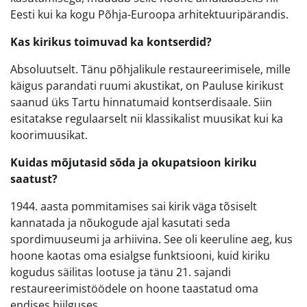
Eesti kui ka kogu Põhja-Euroopa arhitektuuripärandis.
Kas kirikus toimuvad ka kontserdid?
Absoluutselt. Tänu põhjalikule restaureerimisele, mille
käigus parandati ruumi akustikat, on Pauluse kirikust
saanud üks Tartu hinnatumaid kontserdisaale. Siin
esitatakse regulaarselt nii klassikalist muusikat kui ka
koorimuusikat.
Kuidas mõjutasid sõda ja okupatsioon kiriku
saatust?
1944. aasta pommitamises sai kirik väga tõsiselt
kannatada ja nõukogude ajal kasutati seda
spordimuuseumi ja arhiivina. See oli keeruline aeg, kus
hoone kaotas oma esialgse funktsiooni, kuid kiriku
kogudus säilitas lootuse ja tänu 21. sajandi
restaureerimistöödele on hoone taastatud oma
endises hiilguses.