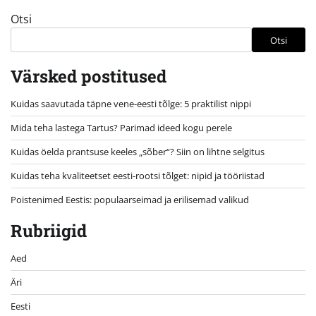
Otsi
Otsi
Värsked postitused
Kuidas saavutada täpne vene-eesti tõlge: 5 praktilist nippi
Mida teha lastega Tartus? Parimad ideed kogu perele
Kuidas öelda prantsuse keeles „sõber“? Siin on lihtne selgitus
Kuidas teha kvaliteetset eesti-rootsi tõlget: nipid ja tööriistad
Poistenimed Eestis: populaarseimad ja erilisemad valikud
Rubriigid
Aed
Äri
Eesti