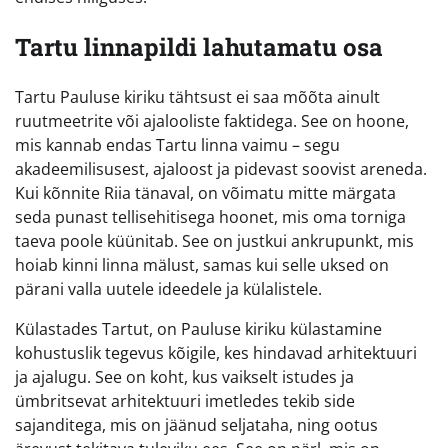
Tartu linnapildi lahutamatu osa
Tartu Pauluse kiriku tähtsust ei saa mõõta ainult
ruutmeetrite või ajalooliste faktidega. See on hoone,
mis kannab endas Tartu linna vaimu – segu
akadeemilisusest, ajaloost ja pidevast soovist areneda.
Kui kõnnite Riia tänaval, on võimatu mitte märgata
seda punast tellisehitisega hoonet, mis oma torniga
taeva poole küünitab. See on justkui ankrupunkt, mis
hoiab kinni linna mälust, samas kui selle uksed on
pärani valla uutele ideedele ja külalistele.
Külastades Tartut, on Pauluse kiriku külastamine
kohustuslik tegevus kõigile, kes hindavad arhitektuuri
ja ajalugu. See on koht, kus vaikselt istudes ja
ümbritsevat arhitektuuri imetledes tekib side
sajanditega, mis on jäänud seljataha, ning ootus