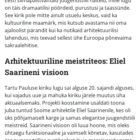
Eesti silmapaistvamaid juugendstiili näiteid, mille lugu
on täis dramaatilisi pöördeid, purustusi ja taassünde.
See kirik pole mitte ainult usuelu keskus, vaid ka
kultuuriline maamärk, mis kutsub avastama nii oma
ajaloolist pärandit kui ka nutikaid arhitektuurilisi
lahendusi, mis teevad sellest ühe Euroopa põnevaima
sakraalehitise.
Arhitektuuriline meistriteos: Eliel
Saarineni visioon
Tartu Pauluse kiriku lugu sai alguse 20. sajandi alguses,
kui vajadus uue ja mahuka kiriku järele muutus üha
aktuaalsemaks. Projekti koostamine usaldati toona
juba tuntud Soome arhitektile Eliel Saarinenile, kes oli
üks põhjamaiselt karge ja samas elegantse juugendstiili
meistreid. Saarineni visioon oli luua hoone, mis oleks
ühtaegu funktsionaalne ja vaimselt kõnetav, kasutades