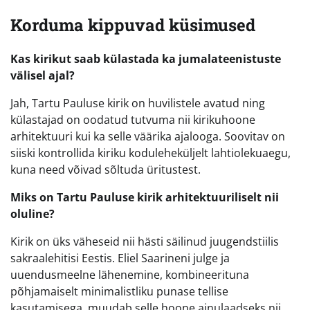
Korduma kippuvad küsimused
Kas kirikut saab külastada ka jumalateenistuste
välisel ajal?
Jah, Tartu Pauluse kirik on huvilistele avatud ning
külastajad on oodatud tutvuma nii kirikuhoone
arhitektuuri kui ka selle väärika ajalooga. Soovitav on
siiski kontrollida kiriku koduleheküljelt lahtiolekuaegu,
kuna need võivad sõltuda üritustest.
Miks on Tartu Pauluse kirik arhitektuuriliselt nii
oluline?
Kirik on üks väheseid nii hästi säilinud juugendstiilis
sakraalehitisi Eestis. Eliel Saarineni julge ja
uuendusmeelne lähenemine, kombineerituna
põhjamaiselt minimalistliku punase tellise
kasutamisega, muudab selle hoone ainulaadseks nii