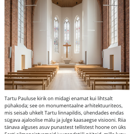
Tartu Pauluse kirik on midagi enamat kui lihtsalt
pühakoda; see on monumentaalne arhitektuuriteos,
mis seisab uhkelt Tartu linnapildis, ühendades endas
sügava ajaloolise mälu ja julge kaasaegse visiooni. Riia
tänava alguses asuv punastest tellistest hoone on üks