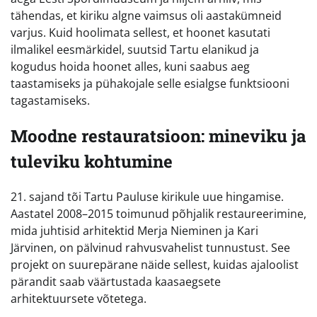
tähendas, et kiriku algne vaimsus oli aastakümneid
varjus. Kuid hoolimata sellest, et hoonet kasutati
ilmalikel eesmärkidel, suutsid Tartu elanikud ja
kogudus hoida hoonet alles, kuni saabus aeg
taastamiseks ja pühakojale selle esialgse funktsiooni
tagastamiseks.
Moodne restauratsioon: mineviku ja
tuleviku kohtumine
21. sajand tõi Tartu Pauluse kirikule uue hingamise.
Aastatel 2008–2015 toimunud põhjalik restaureerimine,
mida juhtisid arhitektid Merja Nieminen ja Kari
Järvinen, on pälvinud rahvusvahelist tunnustust. See
projekt on suurepärane näide sellest, kuidas ajaloolist
pärandit saab väärtustada kaasaegsete
arhitektuursete võtetega.