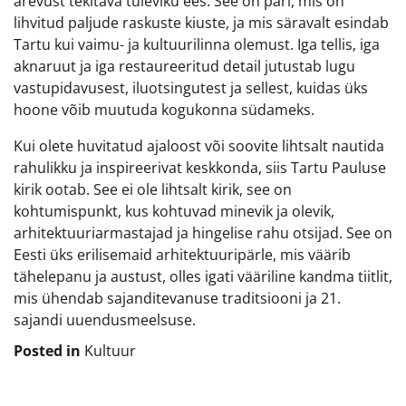
ärevust tekitava tuleviku ees. See on pärl, mis on
lihvitud paljude raskuste kiuste, ja mis säravalt esindab
Tartu kui vaimu- ja kultuurilinna olemust. Iga tellis, iga
aknaruut ja iga restaureeritud detail jutustab lugu
vastupidavusest, iluotsingutest ja sellest, kuidas üks
hoone võib muutuda kogukonna südameks.
Kui olete huvitatud ajaloost või soovite lihtsalt nautida
rahulikku ja inspireerivat keskkonda, siis Tartu Pauluse
kirik ootab. See ei ole lihtsalt kirik, see on
kohtumispunkt, kus kohtuvad minevik ja olevik,
arhitektuuriarmastajad ja hingelise rahu otsijad. See on
Eesti üks erilisemaid arhitektuuripärle, mis väärib
tähelepanu ja austust, olles igati vääriline kandma tiitlit,
mis ühendab sajanditevanuse traditsiooni ja 21.
sajandi uuendusmeelsuse.
Posted in
Kultuur