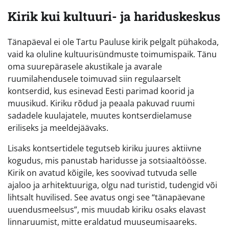
Kirik kui kultuuri- ja hariduskeskus
Tänapäeval ei ole Tartu Pauluse kirik pelgalt pühakoda,
vaid ka oluline kultuurisündmuste toimumispaik. Tänu
oma suurepärasele akustikale ja avarale
ruumilahendusele toimuvad siin regulaarselt
kontserdid, kus esinevad Eesti parimad koorid ja
muusikud. Kiriku rõdud ja peaala pakuvad ruumi
sadadele kuulajatele, muutes kontserdielamuse
eriliseks ja meeldejäävaks.
Lisaks kontsertidele tegutseb kiriku juures aktiivne
kogudus, mis panustab haridusse ja sotsiaaltöösse.
Kirik on avatud kõigile, kes soovivad tutvuda selle
ajaloo ja arhitektuuriga, olgu nad turistid, tudengid või
lihtsalt huvilised. See avatus ongi see “tänapäevane
uuendusmeelsus”, mis muudab kiriku osaks elavast
linnaruumist, mitte eraldatud muuseumisaareks.