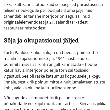
rikkalikult kaunistatud, kuid sõjaaegsed purustused ja
hilisem nõukogude periood jätsid oma jälje, mis
tähendab, et tänane interjöör on segu säilinud
originaalelementidest ja 21. sajandi tarkadest
restaureerimistöödest.
Sõja ja okupatsiooni jäljed
Tartu Pauluse kiriku ajalugu on tihedalt põimitud Teise
maailmasõja sündmustega. 1944. aasta suures
pommitamises sai kirik rängalt kannatada – hoone
katus hävis, interjöör põles ja torn sai tõsiseid
vigastusi. See oli raske katsumus kogudusele ja kogu
linnale, sest kirik polnud mitte ainult jumalateenistuste
koht, vaid ka oluline kultuuriline sümbol.
Nõukogude ajal muudeti kirik paljude teiste
pühakodade eeskujul muuks otstarbeks. Siin asus pikka
aega Eesti Spordimuuseum ja hiljem arhiiv, mis