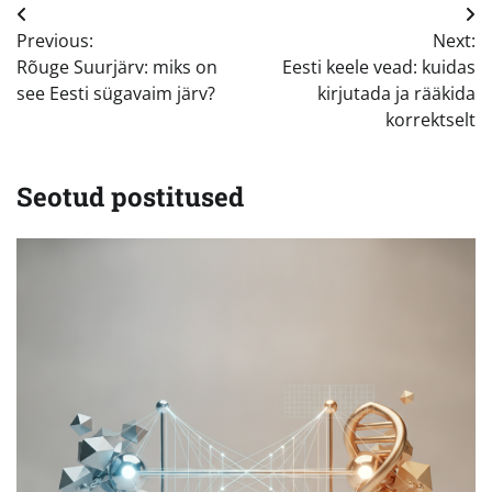
Navigeerimine
Previous:
Next:
Rõuge Suurjärv: miks on
Eesti keele vead: kuidas
see Eesti sügavaim järv?
kirjutada ja rääkida
korrektselt
Seotud postitused