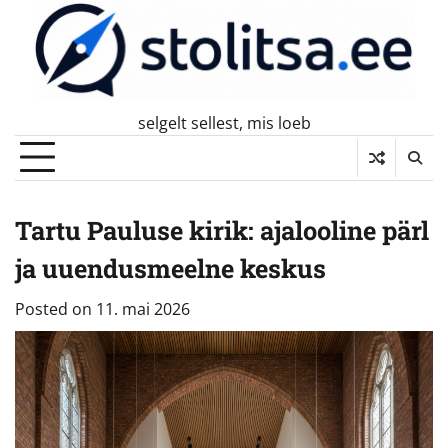
Skip
to
content
selgelt sellest, mis loeb
Tartu Pauluse kirik: ajalooline pärl
ja uuendusmeelne keskus
Posted on
11. mai 2026