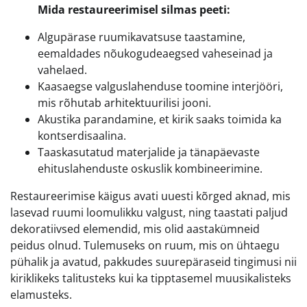
Mida restaureerimisel silmas peeti:
Algupärase ruumikavatsuse taastamine,
eemaldades nõukogudeaegsed vaheseinad ja
vahelaed.
Kaasaegse valguslahenduse toomine interjööri,
mis rõhutab arhitektuurilisi jooni.
Akustika parandamine, et kirik saaks toimida ka
kontserdisaalina.
Taaskasutatud materjalide ja tänapäevaste
ehituslahenduste oskuslik kombineerimine.
Restaureerimise käigus avati uuesti kõrged aknad, mis
lasevad ruumi loomulikku valgust, ning taastati paljud
dekoratiivsed elemendid, mis olid aastakümneid
peidus olnud. Tulemuseks on ruum, mis on ühtaegu
pühalik ja avatud, pakkudes suurepäraseid tingimusi nii
kiriklikeks talitusteks kui ka tipptasemel muusikalisteks
elamusteks.