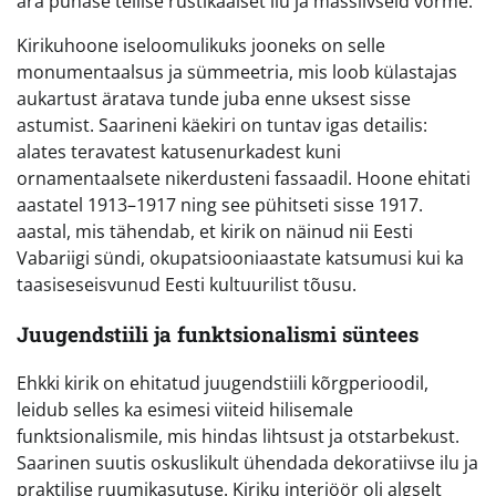
ära punase tellise rustikaalset ilu ja massiivseid vorme.
Kirikuhoone iseloomulikuks jooneks on selle
monumentaalsus ja sümmeetria, mis loob külastajas
aukartust äratava tunde juba enne uksest sisse
astumist. Saarineni käekiri on tuntav igas detailis:
alates teravatest katusenurkadest kuni
ornamentaalsete nikerdusteni fassaadil. Hoone ehitati
aastatel 1913–1917 ning see pühitseti sisse 1917.
aastal, mis tähendab, et kirik on näinud nii Eesti
Vabariigi sündi, okupatsiooniaastate katsumusi kui ka
taasiseseisvunud Eesti kultuurilist tõusu.
Juugendstiili ja funktsionalismi süntees
Ehkki kirik on ehitatud juugendstiili kõrgperioodil,
leidub selles ka esimesi viiteid hilisemale
funktsionalismile, mis hindas lihtsust ja otstarbekust.
Saarinen suutis oskuslikult ühendada dekoratiivse ilu ja
praktilise ruumikasutuse. Kiriku interjöör oli algselt