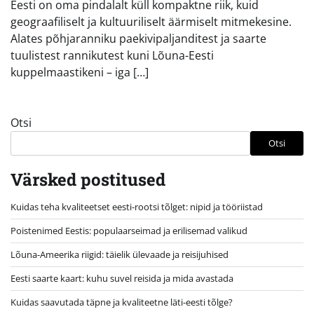
Eesti on oma pindalalt küll kompaktne riik, kuid
geograafiliselt ja kultuuriliselt äärmiselt mitmekesine.
Alates põhjaranniku paekivipaljanditest ja saarte
tuulistest rannikutest kuni Lõuna-Eesti
kuppelmaastikeni – iga […]
Otsi
Otsi
Värsked postitused
Kuidas teha kvaliteetset eesti-rootsi tõlget: nipid ja tööriistad
Poistenimed Eestis: populaarseimad ja erilisemad valikud
Lõuna-Ameerika riigid: täielik ülevaade ja reisijuhised
Eesti saarte kaart: kuhu suvel reisida ja mida avastada
Kuidas saavutada täpne ja kvaliteetne läti-eesti tõlge?