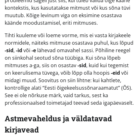
probleemid sageli just siis, kui tuleb valida õige kääne
kontekstis, kus kasutatakse mitmust või kus sõna tüvi
muutub. Kõige levinum viga on eksimine osastava
käände moodustamisel, eriti mitmuses.
Tihti kuuleme või loeme vorme, mis ei vasta kirjakeele
normidele, näiteks mitmuse osastava puhul, kus lõpud
-sid
,
-id
või
-e
lähevad omavahel sassi. Põhiline reegel
on siinkohal seotud sõna tüübiga. Kui sõna lõpeb
mitmuses a-ga, siis on osastav
-sid
, kuid kui tegemist
on keerulisema tüvega, võib lõpp olla hoopis
-eid
või
midagi muud. Soovitus on siin lihtne: kui kahtlete,
kontrollige alati “Eesti õigekeelsussõnaraamatut” (ÕS).
See ei ole nõrkuse märk, vaid tarkus, sest ka
professionaalsed toimetajad teevad seda igapäevaselt.
Astmevaheldus ja väldatavad
kirjavead