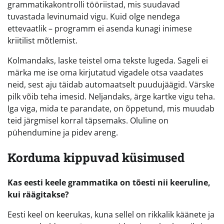
grammatikakontrolli tööriistad, mis suudavad
tuvastada levinumaid vigu. Kuid olge nendega
ettevaatlik – programm ei asenda kunagi inimese
kriitilist mõtlemist.
Kolmandaks, laske teistel oma tekste lugeda. Sageli ei
märka me ise oma kirjutatud vigadele otsa vaadates
neid, sest aju täidab automaatselt puudujäägid. Värske
pilk võib teha imesid. Neljandaks, ärge kartke vigu teha.
Iga viga, mida te parandate, on õppetund, mis muudab
teid järgmisel korral täpsemaks. Oluline on
pühendumine ja pidev areng.
Korduma kippuvad küsimused
Kas eesti keele grammatika on tõesti nii keeruline,
kui räägitakse?
Eesti keel on keerukas, kuna sellel on rikkalik käänete ja