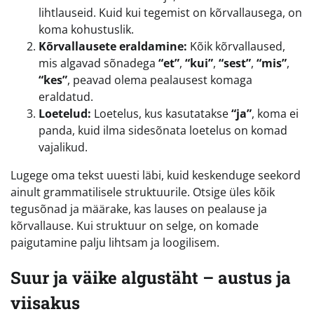
lihtlauseid. Kuid kui tegemist on kõrvallausega, on
koma kohustuslik.
Kõrvallausete eraldamine:
Kõik kõrvallaused,
mis algavad sõnadega
“et”
,
“kui”
,
“sest”
,
“mis”
,
“kes”
, peavad olema pealausest komaga
eraldatud.
Loetelud:
Loetelus, kus kasutatakse
“ja”
, koma ei
panda, kuid ilma sidesõnata loetelus on komad
vajalikud.
Lugege oma tekst uuesti läbi, kuid keskenduge seekord
ainult grammatilisele struktuurile. Otsige üles kõik
tegusõnad ja määrake, kas lauses on pealause ja
kõrvallause. Kui struktuur on selge, on komade
paigutamine palju lihtsam ja loogilisem.
Suur ja väike algustäht – austus ja
viisakus