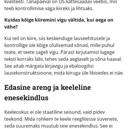
kvaliteeti. Tänapäeval on ÕS kättesaadav veebis, mis
teeb kontrollimise väga kiireks ja lihtsaks.
Kuidas kõige kiiremini vigu vältida, kui aega on
vähe?
Kui teil on kiire, siis keskenduge lauseehitusele ja
kontrollige üle kõige olulisemad sõnad, mille puhul
teate, et teete sageli vigu. Pärast kirjutamist lugege
teksti korraks läbi, tehes seda aeglaselt ja sõna haaval.
See aitab märgata kirjavigu ja ebaloogilisi
lausekonstruktsioone, mida kiiruga üle libisedes ei näe.
Edasine areng ja keeleline
enesekindlus
Keeleoskus ei ole staatiline seisund, vaid pidev
teekond. Mida rohkem te keele reeglitesse süvenete,
seda suuremaks muutub teie enesekindlus. See ei