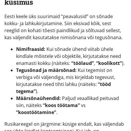
küsimus
Eesti keele üks suurimaid “peavalusid” on sõnade
kokku- ja lahkukirjutamine. Siin eksivad kõik, sest
reeglid on kohati tõesti paindlikud ja sõltuvad sellest,
kas väljendit kasutatakse nimisõnana või tegusõnana.
Nimifraasid:
Kui sõnade ühend viitab ühele
kindlale mõistele või objektile, kirjutatakse need
enamasti kokku (näiteks:
“töölaud”
,
“koolikott”
).
Tegusõnad ja määrsõnad:
Kui tegemist on
verbiga või väljendiga, mis kirjeldab tegevust,
kirjutatakse need tihti lahku (näiteks:
“tööd
tegema”
).
Määrsõnaühendid:
Paljud veaallikad peituvad
siin, näiteks
“koos töötama”
vs
“koostöötamine”
.
Rusikareegel on järgmine: küsige endalt, kas väljendab