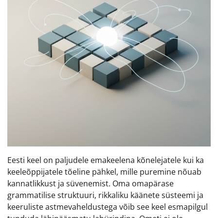
Eesti keel on paljudele emakeelena kõnelejatele kui ka
keeleõppijatele tõeline pähkel, mille puremine nõuab
kannatlikkust ja süvenemist. Oma omapärase
grammatilise struktuuri, rikkaliku käänete süsteemi ja
keeruliste astmevaheldustega võib see keel esmapilgul