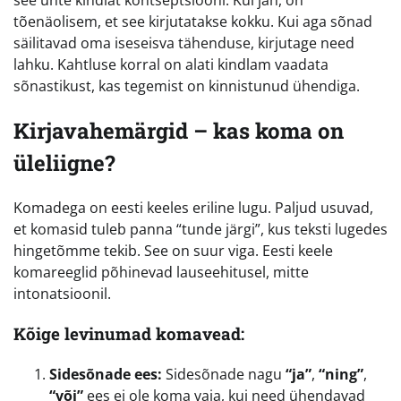
see ühte kindlat kontseptsiooni. Kui jah, on
tõenäolisem, et see kirjutatakse kokku. Kui aga sõnad
säilitavad oma iseseisva tähenduse, kirjutage need
lahku. Kahtluse korral on alati kindlam vaadata
sõnastikust, kas tegemist on kinnistunud ühendiga.
Kirjavahemärgid – kas koma on
üleliigne?
Komadega on eesti keeles eriline lugu. Paljud usuvad,
et komasid tuleb panna “tunde järgi”, kus teksti lugedes
hingetõmme tekib. See on suur viga. Eesti keele
komareeglid põhinevad lauseehitusel, mitte
intonatsioonil.
Kõige levinumad komavead:
Sidesõnade ees:
Sidesõnade nagu
“ja”
,
“ning”
,
“või”
ees ei ole koma vaja, kui need ühendavad