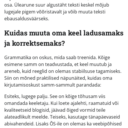
osa. Ülearune suur algustäht teksti keskel mõjub
lugejale pigem võõristavalt ja võib muuta teksti
ebausaldusväärseks.
Kuidas muuta oma keel ladusamaks
ja korrektsemaks?
Grammatika on oskus, mida saab treenida. Kõige
esimene samm on teadvustada, et keel muutub ja
areneb, kuid reeglid on olemas stabiilsuse tagamiseks.
Siin on mõned praktilised näpunäited, kuidas oma
kirjutamisoskust samm-sammult parandada:
Esiteks, lugege palju. See on kõige tõhusam viis
omandada keeletaju. Kui loete ajalehti, raamatuid või
kvaliteetseid blogisid, jäävad õiged vormid teile
alateadlikult meelde. Teiseks, kasutage tänapäevaseid
abivahendeid. Lisaks ÕS-ile on olemas ka veebipõhised