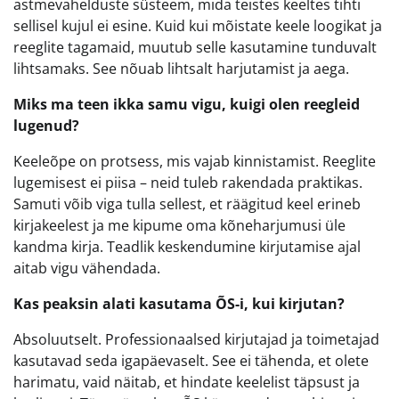
astmevahelduste süsteem, mida teistes keeltes tihti
sellisel kujul ei esine. Kuid kui mõistate keele loogikat ja
reeglite tagamaid, muutub selle kasutamine tunduvalt
lihtsamaks. See nõuab lihtsalt harjutamist ja aega.
Miks ma teen ikka samu vigu, kuigi olen reegleid
lugenud?
Keeleõpe on protsess, mis vajab kinnistamist. Reeglite
lugemisest ei piisa – neid tuleb rakendada praktikas.
Samuti võib viga tulla sellest, et räägitud keel erineb
kirjakeelest ja me kipume oma kõneharjumusi üle
kandma kirja. Teadlik keskendumine kirjutamise ajal
aitab vigu vähendada.
Kas peaksin alati kasutama ÕS-i, kui kirjutan?
Absoluutselt. Professionaalsed kirjutajad ja toimetajad
kasutavad seda igapäevaselt. See ei tähenda, et olete
harimatu, vaid näitab, et hindate keelelist täpsust ja