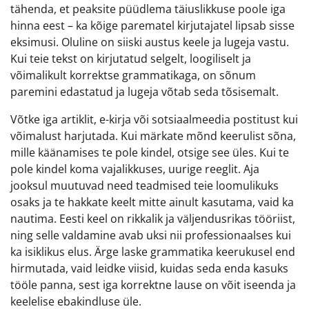
tähenda, et peaksite püüdlema täiuslikkuse poole iga
hinna eest – ka kõige parematel kirjutajatel lipsab sisse
eksimusi. Oluline on siiski austus keele ja lugeja vastu.
Kui teie tekst on kirjutatud selgelt, loogiliselt ja
võimalikult korrektse grammatikaga, on sõnum
paremini edastatud ja lugeja võtab seda tõsisemalt.
Võtke iga artiklit, e-kirja või sotsiaalmeedia postitust kui
võimalust harjutada. Kui märkate mõnd keerulist sõna,
mille käänamises te pole kindel, otsige see üles. Kui te
pole kindel koma vajalikkuses, uurige reeglit. Aja
jooksul muutuvad need teadmised teie loomulikuks
osaks ja te hakkate keelt mitte ainult kasutama, vaid ka
nautima. Eesti keel on rikkalik ja väljendusrikas tööriist,
ning selle valdamine avab uksi nii professionaalses kui
ka isiklikus elus. Ärge laske grammatika keerukusel end
hirmutada, vaid leidke viisid, kuidas seda enda kasuks
tööle panna, sest iga korrektne lause on võit iseenda ja
keelelise ebakindluse üle.