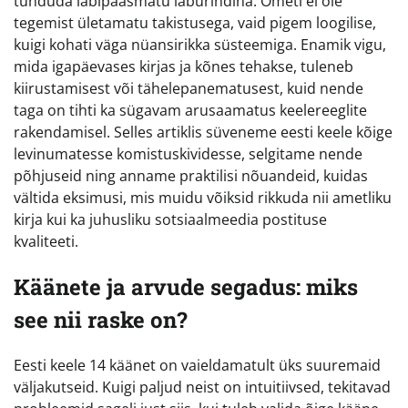
tunduda läbipääsmatu labürindina. Ometi ei ole
tegemist ületamatu takistusega, vaid pigem loogilise,
kuigi kohati väga nüansirikka süsteemiga. Enamik vigu,
mida igapäevases kirjas ja kõnes tehakse, tuleneb
kiirustamisest või tähelepanematusest, kuid nende
taga on tihti ka sügavam arusaamatus keelereeglite
rakendamisel. Selles artiklis süveneme eesti keele kõige
levinumatesse komistuskividesse, selgitame nende
põhjuseid ning anname praktilisi nõuandeid, kuidas
vältida eksimusi, mis muidu võiksid rikkuda nii ametliku
kirja kui ka juhusliku sotsiaalmeedia postituse
kvaliteeti.
Käänete ja arvude segadus: miks
see nii raske on?
Eesti keele 14 käänet on vaieldamatult üks suuremaid
väljakutseid. Kuigi paljud neist on intuitiivsed, tekitavad