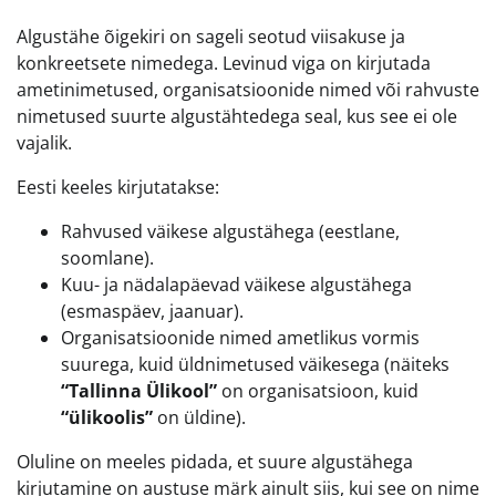
Algustähe õigekiri on sageli seotud viisakuse ja
konkreetsete nimedega. Levinud viga on kirjutada
ametinimetused, organisatsioonide nimed või rahvuste
nimetused suurte algustähtedega seal, kus see ei ole
vajalik.
Eesti keeles kirjutatakse:
Rahvused väikese algustähega (eestlane,
soomlane).
Kuu- ja nädalapäevad väikese algustähega
(esmaspäev, jaanuar).
Organisatsioonide nimed ametlikus vormis
suurega, kuid üldnimetused väikesega (näiteks
“Tallinna Ülikool”
on organisatsioon, kuid
“ülikoolis”
on üldine).
Oluline on meeles pidada, et suure algustähega
kirjutamine on austuse märk ainult siis, kui see on nime