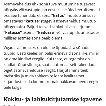
Astmevaheldus ehk sõna tüve muutumine tugevast
nõrgaks või vastupidi on eesti keele üks keerulisemaid
osi. See tähendab, et sõna
“katus”
muutub ainsuse
omastavas
“katuse”
(tugev astmevaheldus muutub
nõrgemaks). Paljud teevad siinkohal vea, kirjutades
“katusse”
asemel
“kadusse”
või vastupidi, unustades,
millises astmes sõna peab olema.
Vigade vältimiseks on oluline õppida ära sõnade
tüübid. Eesti keeles on palju erinevaid sõnaliike, millel
on oma kindlad reeglid. Kui teate, et tegemist on
kindlat tüüpi sõnaga, saate automaatselt rakendada
õiget astmevahelduse reeglit. Harjutamine teeb
meistriks ja mida rohkem te loete kvaliteetset
kirjandust, seda loomulikumalt hakkavad need reeglid
teile külge.
Kokku- ja lahkukirjutamise igavene