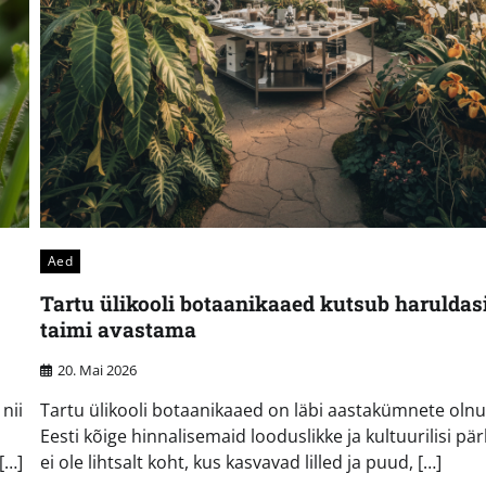
Aed
Tartu ülikooli botaanikaaed kutsub haruldas
taimi avastama
20. Mai 2026
nii
Tartu ülikooli botaanikaaed on läbi aastakümnete oln
Eesti kõige hinnalisemaid looduslikke ja kultuurilisi pär
[…]
ei ole lihtsalt koht, kus kasvavad lilled ja puud, […]