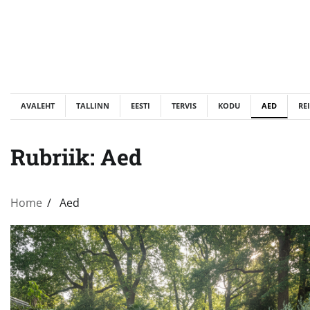
Skip
to
content
AVALEHT
TALLINN
EESTI
TERVIS
KODU
AED
RE
Rubriik:
Aed
Home
Aed