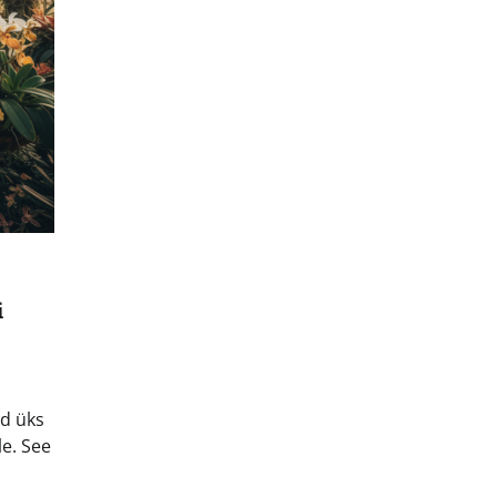
i
ud üks
le. See