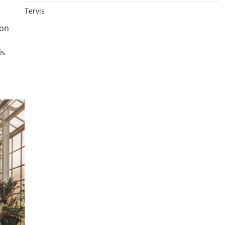
Tervis
 on
is