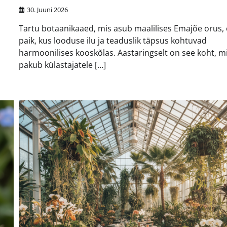
30. Juuni 2026
a
Tartu botaanikaaed, mis asub maalilises Emajõe orus,
paik, kus looduse ilu ja teaduslik täpsus kohtuvad
harmoonilises kooskõlas. Aastaringselt on see koht, m
pakub külastajatele […]