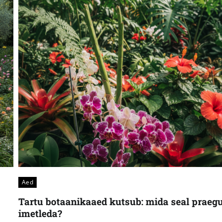
Aed
Tartu botaanikaaed kutsub: mida seal praeg
imetleda?