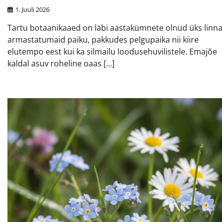
1. Juuli 2026
Tartu botaanikaaed on läbi aastakümnete olnud üks linn
armastatumaid paiku, pakkudes pelgupaika nii kiire
elutempo eest kui ka silmailu loodusehuvilistele. Emajõe
kaldal asuv roheline oaas […]