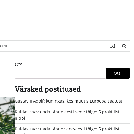
LEHT
Otsi
Otsi
Värsked postitused
Gustav II Adolf: kuningas, kes muutis Euroopa saatust
Kuidas saavutada täpne eesti-vene tõlge: 5 praktilist
nippi
Kuidas saavutada täpne vene-eesti tõlge: 5 praktilist