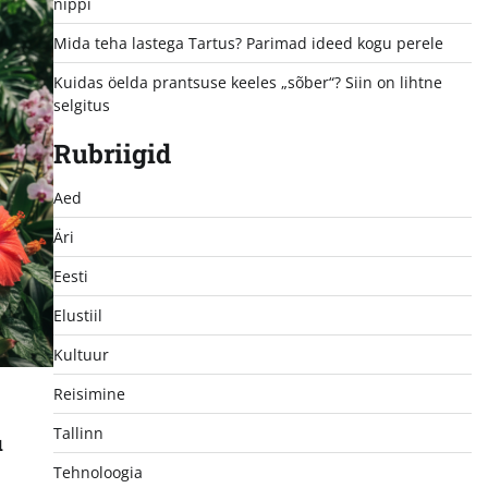
nippi
Mida teha lastega Tartus? Parimad ideed kogu perele
Kuidas öelda prantsuse keeles „sõber“? Siin on lihtne
selgitus
Rubriigid
Aed
Äri
Eesti
Elustiil
Kultuur
Reisimine
Tallinn
u
Tehnoloogia