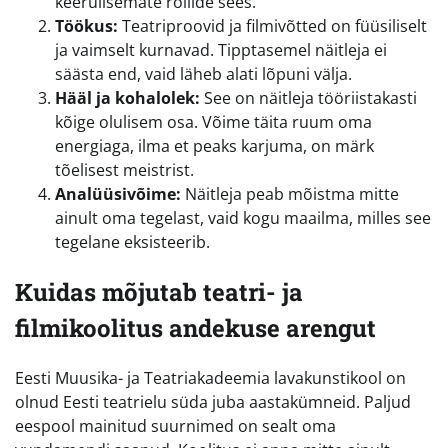
keerulisemate rollide sees.
Töökus:
Teatriproovid ja filmivõtted on füüsiliselt
ja vaimselt kurnavad. Tipptasemel näitleja ei
säästa end, vaid läheb alati lõpuni välja.
Hääl ja kohalolek:
See on näitleja tööriistakasti
kõige olulisem osa. Võime täita ruum oma
energiaga, ilma et peaks karjuma, on märk
tõelisest meistrist.
Analüüsivõime:
Näitleja peab mõistma mitte
ainult oma tegelast, vaid kogu maailma, milles see
tegelane eksisteerib.
Kuidas mõjutab teatri- ja
filmikoolitus andekuse arengut
Eesti Muusika- ja Teatriakadeemia lavakunstikool on
olnud Eesti teatrielu süda juba aastakümneid. Paljud
eespool mainitud suurnimed on sealt oma