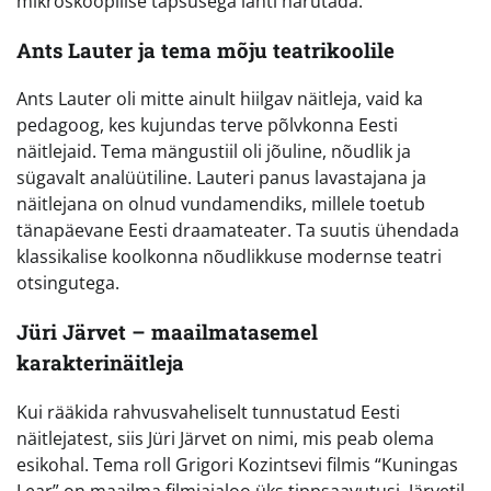
mikroskoopilise täpsusega lahti harutada.
Ants Lauter ja tema mõju teatrikoolile
Ants Lauter oli mitte ainult hiilgav näitleja, vaid ka
pedagoog, kes kujundas terve põlvkonna Eesti
näitlejaid. Tema mängustiil oli jõuline, nõudlik ja
sügavalt analüütiline. Lauteri panus lavastajana ja
näitlejana on olnud vundamendiks, millele toetub
tänapäevane Eesti draamateater. Ta suutis ühendada
klassikalise koolkonna nõudlikkuse modernse teatri
otsingutega.
Jüri Järvet – maailmatasemel
karakterinäitleja
Kui rääkida rahvusvaheliselt tunnustatud Eesti
näitlejatest, siis Jüri Järvet on nimi, mis peab olema
esikohal. Tema roll Grigori Kozintsevi filmis “Kuningas
Lear” on maailma filmiajaloo üks tippsaavutusi. Järvetil