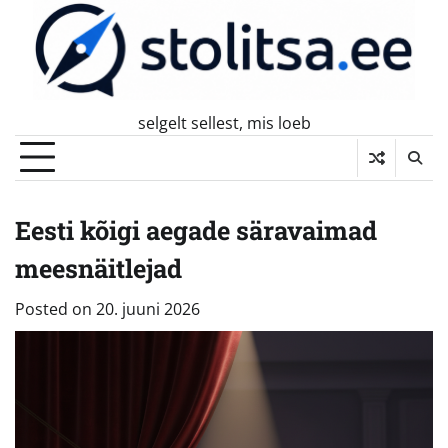
Skip
to
content
selgelt sellest, mis loeb
Eesti kõigi aegade säravaimad
meesnäitlejad
Posted on
20. juuni 2026