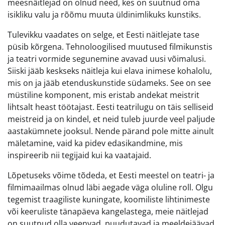
meesnäitlejad on olnud need, kes on suutnud oma
isikliku valu ja rõõmu muuta üldinimlikuks kunstiks.
Tulevikku vaadates on selge, et Eesti näitlejate tase
püsib kõrgena. Tehnoloogilised muutused filmikunstis
ja teatri vormide segunemine avavad uusi võimalusi.
Siiski jääb keskseks näitleja kui elava inimese kohalolu,
mis on ja jääb etenduskunstide südameks. See on see
müstiline komponent, mis eristab andekat meistrit
lihtsalt heast töötajast. Eesti teatrilugu on täis selliseid
meistreid ja on kindel, et neid tuleb juurde veel paljude
aastakümnete jooksul. Nende pärand pole mitte ainult
mäletamine, vaid ka pidev edasikandmine, mis
inspireerib nii tegijaid kui ka vaatajaid.
Lõpetuseks võime tõdeda, et Eesti meestel on teatri- ja
filmimaailmas olnud läbi aegade väga oluline roll. Olgu
tegemist traagiliste kuningate, koomiliste lihtinimeste
või keeruliste tänapäeva kangelastega, meie näitlejad
on suutnud olla veenvad, puudutavad ja meeldejäävad.