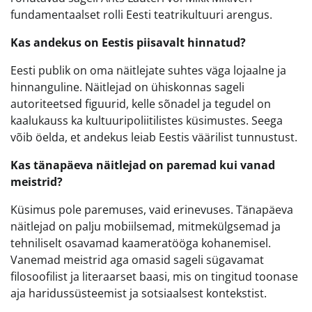
fundamentaalset rolli Eesti teatrikultuuri arengus.
Kas andekus on Eestis piisavalt hinnatud?
Eesti publik on oma näitlejate suhtes väga lojaalne ja
hinnanguline. Näitlejad on ühiskonnas sageli
autoriteetsed figuurid, kelle sõnadel ja tegudel on
kaalukauss ka kultuuripoliitilistes küsimustes. Seega
võib öelda, et andekus leiab Eestis väärilist tunnustust.
Kas tänapäeva näitlejad on paremad kui vanad
meistrid?
Küsimus pole paremuses, vaid erinevuses. Tänapäeva
näitlejad on palju mobiilsemad, mitmekülgsemad ja
tehniliselt osavamad kaameratööga kohanemisel.
Vanemad meistrid aga omasid sageli sügavamat
filosoofilist ja literaarset baasi, mis on tingitud toonase
aja haridussüsteemist ja sotsiaalsest kontekstist.