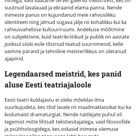
nimega, vaid vaatame tervet galeriid meistritest, kes on
suutnud lavalauad ja ekraanid elama panna. Nende
inimeste panus on kujundanud meie rahvuslikku
identiteeti ning jätnud sügava jälje nii kohalikku kui ka
rahvusvahelisse kultuuriruumi. Andekuse mõõtmine
on subjektiivne, kuid teatrikriitikud ja publik on aastate
jooksul siiski esile tõstnud teatud suurnimesid, kelle
vaimne pärand ja tehniline meisterlikkus on ületanud
ajapiirid.
Legendaarsed meistrid, kes panid
aluse Eesti teatriajaloole
Eesti teatri kuldajastu ei oleks mõeldav ilma
suurkujudeta, kes tõid lavale nii maailmaklassikat kui ka
kodumaist dramaturgiat. Nende näitlejate puhul oli
tegemist mitte lihtsalt tekstiesitajatega, vaid filosoofide
ja psühholoogidega, kes oskasid inimese olemuse