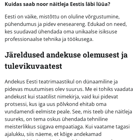
Kuidas saab noor näitleja Eestis läbi lüüa?
Eesti on väike, mistõttu on oluline võrgustumine,
pühendumus ja pidev eneseareng. Edukad on need,
kes suudavad ühendada oma unikaalse isiksuse
professionaalse tehnika ja töökusega.
Järeldused andekuse olemusest ja
tulevikuvaatest
Andekus Eesti teatrimaastikul on dünaamiline ja
pidevas muutumises olev suurus. Me ei tohiks vaadata
andekust kui staatilist nimekirja, vaid kui pidevat
protsessi, kus iga uus põlvkond ehitab oma
vundamendi eelmiste peale. See, mis teeb ühe näitleja
suureks, on tema oskus ühendada tehniline
meisterlikkus sügava empaatiaga. Kui vaatame tagasi
ajalukku, siis näeme, et kõige andekamad