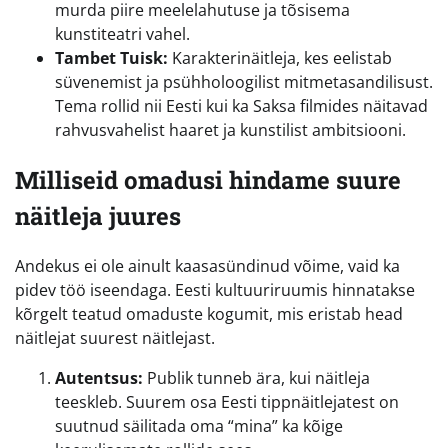
murda piire meelelahutuse ja tõsisema
kunstiteatri vahel.
Tambet Tuisk:
Karakterinäitleja, kes eelistab
süvenemist ja psühholoogilist mitmetasandilisust.
Tema rollid nii Eesti kui ka Saksa filmides näitavad
rahvusvahelist haaret ja kunstilist ambitsiooni.
Milliseid omadusi hindame suure
näitleja juures
Andekus ei ole ainult kaasasündinud võime, vaid ka
pidev töö iseendaga. Eesti kultuuriruumis hinnatakse
kõrgelt teatud omaduste kogumit, mis eristab head
näitlejat suurest näitlejast.
Autentsus:
Publik tunneb ära, kui näitleja
teeskleb. Suurem osa Eesti tippnäitlejatest on
suutnud säilitada oma “mina” ka kõige