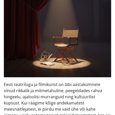
Eesti teatrilugu ja filmikunst on läbi aastakümnete
olnud rikkalik ja mitmetahuline, peegeldades rahva
hingeelu, ajaloolisi murranguid ning kultuurilist
küpsust. Kui räägime kõige andekamatest
meesnäitlejatest, ei piirdu me vaid ühe või kahe