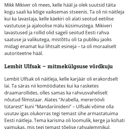
Mikk Mikiver oli mees, kelle hääl ja olek suutsid täita
kogu saali ka kõige vaiksemas stseenis. Ta oli nii näitleja
kui ka lavastaja, kelle käekiri oli alati seotud eetilise
vastutuse ja ajaloolise mälu küsimustega. Mikiveri
lavastused ja rollid olid sageli seotud Eesti rahva
saatuse ja valikutega, mistõttu oli ta publiku jaoks
midagi enamat kui lihtsalt esineja – ta oli moraalselt
autoriteetne hääl.
Lembit Ulfsak – mitmekülgsuse võrdkuju
Lembit Ulfsak oli näitleja, kelle karjäär oli erakordselt
lai. Ta säras nii komöödiates kui ka rasketes
draamarollides, olles samas ka rahvusvaheliselt
nõutud filmistaar. Alates “Arabella, mereröövli
tütarest” kuni “Mandariinideni” – Ulfsaki võime olla
usutav igas olukorras tegi temast ühe armastatuima
Eesti näitleja. Tema karisma oli loomulik, kerge ja kohati
vaimukas, mis tegi temast tõelise rahvalemmikul.