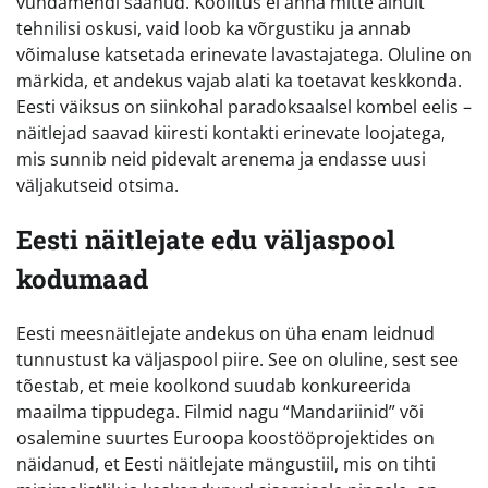
vundamendi saanud. Koolitus ei anna mitte ainult
tehnilisi oskusi, vaid loob ka võrgustiku ja annab
võimaluse katsetada erinevate lavastajatega. Oluline on
märkida, et andekus vajab alati ka toetavat keskkonda.
Eesti väiksus on siinkohal paradoksaalsel kombel eelis –
näitlejad saavad kiiresti kontakti erinevate loojatega,
mis sunnib neid pidevalt arenema ja endasse uusi
väljakutseid otsima.
Eesti näitlejate edu väljaspool
kodumaad
Eesti meesnäitlejate andekus on üha enam leidnud
tunnustust ka väljaspool piire. See on oluline, sest see
tõestab, et meie koolkond suudab konkureerida
maailma tippudega. Filmid nagu “Mandariinid” või
osalemine suurtes Euroopa koostööprojektides on
näidanud, et Eesti näitlejate mängustiil, mis on tihti