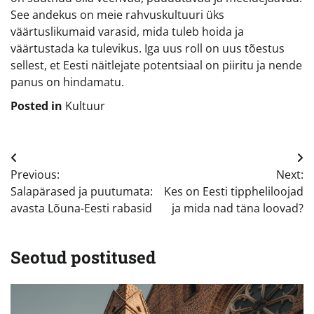
See andekus on meie rahvuskultuuri üks
väärtuslikumaid varasid, mida tuleb hoida ja
väärtustada ka tulevikus. Iga uus roll on uus tõestus
sellest, et Eesti näitlejate potentsiaal on piiritu ja nende
panus on hindamatu.
Posted in
Kultuur
Navigeerimine
Previous:
Next:
Salapärased ja puutumata:
Kes on Eesti tippheliloojad
avasta Lõuna-Eesti rabasid
ja mida nad täna loovad?
Seotud postitused