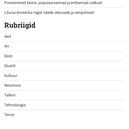
Poistenimed Eestis: populaarseimad ja erilisemad valikud
Lõuna-Ameerika riigid: täielik ülevaade ja reisijuhised
Rubriigid
Aed
Äri
Eesti
Elustiil
Kultuur
Reisimine
Tallinn
Tehnoloogia
Tervis