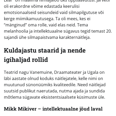
oli erakordne võime edastada keerulisi
emotsionaalseid seisundeid vaid silmapilgutuse või
kerge miimikamuutusega. Ta oli mees, kes ei
“mänginud” oma rolle, vaid elas neid. Tema
melanhoolia ja intellektuaalne sügavus tegid temast 20.
sajandi ühe silmapaistvama karakternäitleja.
Kuldajastu staarid ja nende
igihaljad rollid
Teatrid nagu Vanemuine, Draamateater ja Ugala on
läbi aastate olnud koduks näitlejatele, kelle nimi on
muutunud sünonüümiks kvaliteedile. Need näitlejad
suutsid publikut naerutada, nutma ajada ja sundida
mõtlema sügavate eksistentsiaalsete küsimuste üle.
Mikk Mikiver – intellektuaalne jõud laval