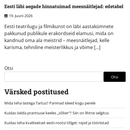
Eesti läbi aegade hinnatuimad meesnäitlejad: edetabel
19. Juuni 2026
Eesti teatrilugu ja filmikunst on läbi aastakümnete
pakkunud publikule erakordseid elamusi, mida on
kandnud oma ala meistrid – meesnäitlejad, kelle
karisma, tehniline meisterlikkus ja võime […]
Otsi
Otsi
Värsked postitused
Mida teha lastega Tartus? Parimad ideed kogu perele
Kuidas öelda prantsuse keeles „sõber“? Siin on lihtne selgitus
Kuidas teha kvaliteetset eesti-rootsi tõlget: nipid ja tööriistad