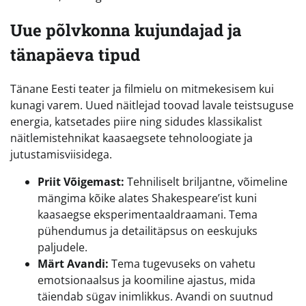
Uue põlvkonna kujundajad ja
tänapäeva tipud
Tänane Eesti teater ja filmielu on mitmekesisem kui
kunagi varem. Uued näitlejad toovad lavale teistsuguse
energia, katsetades piire ning sidudes klassikalist
näitlemistehnikat kaasaegsete tehnoloogiate ja
jutustamisviisidega.
Priit Võigemast:
Tehniliselt briljantne, võimeline
mängima kõike alates Shakespeare’ist kuni
kaasaegse eksperimentaaldraamani. Tema
pühendumus ja detailitäpsus on eeskujuks
paljudele.
Märt Avandi:
Tema tugevuseks on vahetu
emotsionaalsus ja koomiline ajastus, mida
täiendab sügav inimlikkus. Avandi on suutnud