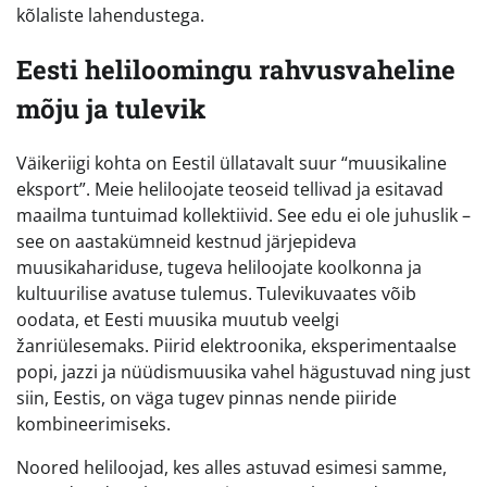
kõlaliste lahendustega.
Eesti heliloomingu rahvusvaheline
mõju ja tulevik
Väikeriigi kohta on Eestil üllatavalt suur “muusikaline
eksport”. Meie heliloojate teoseid tellivad ja esitavad
maailma tuntuimad kollektiivid. See edu ei ole juhuslik –
see on aastakümneid kestnud järjepideva
muusikahariduse, tugeva heliloojate koolkonna ja
kultuurilise avatuse tulemus. Tulevikuvaates võib
oodata, et Eesti muusika muutub veelgi
žanriülesemaks. Piirid elektroonika, eksperimentaalse
popi, jazzi ja nüüdismuusika vahel hägustuvad ning just
siin, Eestis, on väga tugev pinnas nende piiride
kombineerimiseks.
Noored heliloojad, kes alles astuvad esimesi samme,