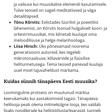
ja vaikuse kui muusikalise elemendi kasutamisele.
Tulve teosed on sageli meditatiivsed ja väga
detailitäpsed.
Tõnu Kõrvits:
Eelistades lüürilist ja poeetilist
lähenemist, on Kõrvits loonud hulgaliselt koori- ja
orkestrimuusikat, mis kõnetab kuulajat oma
meloodilisuse ja helge melanhooliaga.
Liisa Hirsch:
Üks põnevamaid noorema
generatsiooni autoreid, kes tegeleb
mikrotonaalsuse, kõlavärvide ja füüsilise
helitunnetusega. Tema teosed panevad kuulaja
uuel moel tajuvaheldust märkama.
Kuidas sünnib tänapäeva Eesti muusika?
Loominguline protsess on muutunud märksa
keerukamaks kui aastakümneid tagasi. Tänapäeva
helilooja peab olema mitmekülgne looja, kes valdab
lisaks noodikirjale ka helitöötlustarkvarasid, tunneb