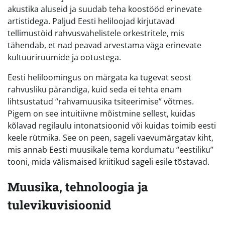
akustika aluseid ja suudab teha koostööd erinevate
artistidega. Paljud Eesti heliloojad kirjutavad
tellimustöid rahvusvahelistele orkestritele, mis
tähendab, et nad peavad arvestama väga erinevate
kultuuriruumide ja ootustega.
Eesti heliloomingus on märgata ka tugevat seost
rahvusliku pärandiga, kuid seda ei tehta enam
lihtsustatud “rahvamuusika tsiteerimise” võtmes.
Pigem on see intuitiivne mõistmine sellest, kuidas
kõlavad regilaulu intonatsioonid või kuidas toimib eesti
keele rütmika. See on peen, sageli vaevumärgatav kiht,
mis annab Eesti muusikale tema kordumatu “eestiliku”
tooni, mida välismaised kriitikud sageli esile tõstavad.
Muusika, tehnoloogia ja
tulevikuvisioonid