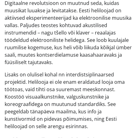
Digitaalne revolutsioon on muutnud seda, kuidas
muusikat luuakse ja levitatakse. Eesti heliloojad on
aktiivsed eksperimenteerijad ka elektroonilise muusika
vallas. Paljudes teostes kohtuvad akustilised
instrumendid – nagu tšello või klaver – reaalajas
töödeldud elektrooniliste helidega. See loob kuulajale
ruumilise kogemuse, kus heli võib liikuda kõikjal ümber
saali, muutes kontserdielamuse kaasahaaravaks ja
füüsiliselt tajutavaks.
Lisaks on olulisel kohal nn interdistsiplinaarsed
projektid. Helilooja ei ole enam eraldatud looja oma
töötoas, vaid tihti osa suuremast meeskonnast.
Koostöö visuaalkunstnike, valguskunstnike ja
koreograafidega on muutunud standardiks. See
peegeldab tänapäeva maailma, kus info ja
kunstivormid on pidevas põimumises, ning Eesti
heliloojad on selle arengu esirinnas.