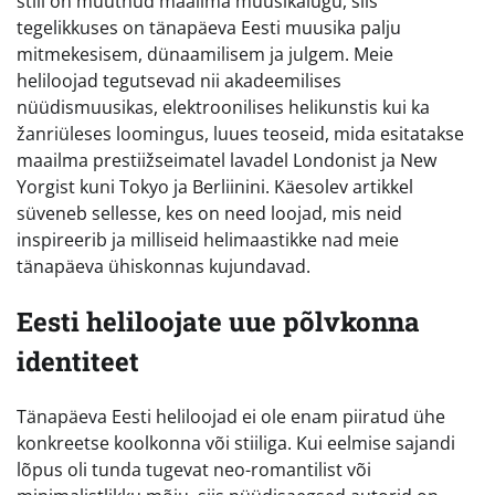
stiil on muutnud maailma muusikalugu, siis
tegelikkuses on tänapäeva Eesti muusika palju
mitmekesisem, dünaamilisem ja julgem. Meie
heliloojad tegutsevad nii akadeemilises
nüüdismuusikas, elektroonilises helikunstis kui ka
žanriüleses loomingus, luues teoseid, mida esitatakse
maailma prestiižseimatel lavadel Londonist ja New
Yorgist kuni Tokyo ja Berliinini. Käesolev artikkel
süveneb sellesse, kes on need loojad, mis neid
inspireerib ja milliseid helimaastikke nad meie
tänapäeva ühiskonnas kujundavad.
Eesti heliloojate uue põlvkonna
identiteet
Tänapäeva Eesti heliloojad ei ole enam piiratud ühe
konkreetse koolkonna või stiiliga. Kui eelmise sajandi
lõpus oli tunda tugevat neo-romantilist või