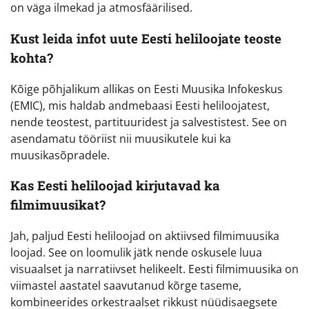
on väga ilmekad ja atmosfäärilised.
Kust leida infot uute Eesti heliloojate teoste
kohta?
Kõige põhjalikum allikas on Eesti Muusika Infokeskus
(EMIC), mis haldab andmebaasi Eesti heliloojatest,
nende teostest, partituuridest ja salvestistest. See on
asendamatu tööriist nii muusikutele kui ka
muusikasõpradele.
Kas Eesti heliloojad kirjutavad ka
filmimuusikat?
Jah, paljud Eesti heliloojad on aktiivsed filmimuusika
loojad. See on loomulik jätk nende oskusele luua
visuaalset ja narratiivset helikeelt. Eesti filmimuusika on
viimastel aastatel saavutanud kõrge taseme,
kombineerides orkestraalset rikkust nüüdisaegsete