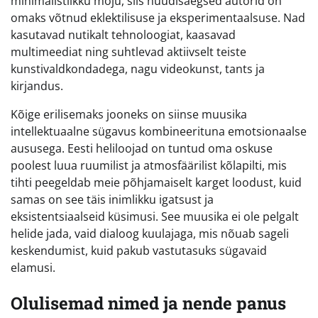
minimalistlikku mõju, siis nüüdisaegsed autorid on
omaks võtnud eklektilisuse ja eksperimentaalsuse. Nad
kasutavad nutikalt tehnoloogiat, kaasavad
multimeediat ning suhtlevad aktiivselt teiste
kunstivaldkondadega, nagu videokunst, tants ja
kirjandus.
Kõige erilisemaks jooneks on siinse muusika
intellektuaalne sügavus kombineerituna emotsionaalse
aususega. Eesti heliloojad on tuntud oma oskuse
poolest luua ruumilist ja atmosfäärilist kõlapilti, mis
tihti peegeldab meie põhjamaiselt karget loodust, kuid
samas on see täis inimlikku igatsust ja
eksistentsiaalseid küsimusi. See muusika ei ole pelgalt
helide jada, vaid dialoog kuulajaga, mis nõuab sageli
keskendumist, kuid pakub vastutasuks sügavaid
elamusi.
Olulisemad nimed ja nende panus