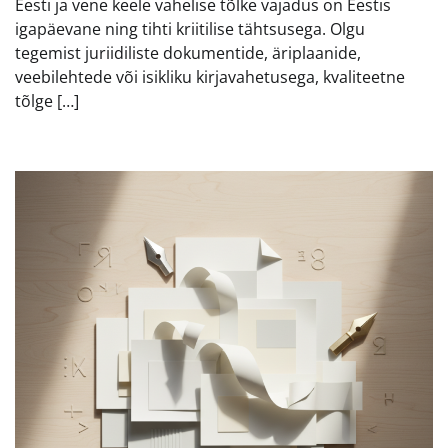
Eesti ja vene keele vahelise tõlke vajadus on Eestis
igapäevane ning tihti kriitilise tähtsusega. Olgu
tegemist juriidiliste dokumentide, äriplaanide,
veebilehtede või isikliku kirjavahetusega, kvaliteetne
tõlge […]