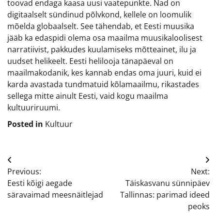
toovad endaga kaasa uusi vaatepunkte. Nad on
digitaalselt sündinud põlvkond, kellele on loomulik
mõelda globaalselt. See tähendab, et Eesti muusika
jääb ka edaspidi olema osa maailma muusikaloolisest
narratiivist, pakkudes kuulamiseks mõtteainet, ilu ja
uudset helikeelt. Eesti helilooja tänapäeval on
maailmakodanik, kes kannab endas oma juuri, kuid ei
karda avastada tundmatuid kõlamaailmu, rikastades
sellega mitte ainult Eesti, vaid kogu maailma
kultuuriruumi.
Posted in
Kultuur
Navigeerimine
Previous:
Next:
Eesti kõigi aegade
Täiskasvanu sünnipäev
säravaimad meesnäitlejad
Tallinnas: parimad ideed
peoks