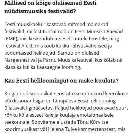
Millised on kõige olulisemad Eesti
nüüdismuusika festivalid?
Eesti muusikaelu rikastavad mitmed mainekad
festivalid, millest tuntuimad on Eesti Muusika Päevad
(EMP), mis keskendub otseselt uutele teostele, ning
festival Afekt, mis toob kokku rahvusvahelised ja
kodumaised heliloojad. Samuti on olulised
Nargenfestival ja Pärnu Muusikafestival, kus kõlab nii
klassika kui ka kaasaegne looming.
Kas Eesti heliloomingut on raske kuulata?
Kuigi nüüdismuusikat seostatakse mõnikord keerukuse
või dissonantsiga, on tänapäeva Eesti helilooming
üllatavalt ligipääsetav. Paljud heliloojad pööravad suurt
rõhku kõla esteetikale ja kuulaja emotsionaalsele
teekonnale. Soovitame alustada Tõnu Kõrvitsa
koorimuusikast või Helena Tulve kammerteostest, mis