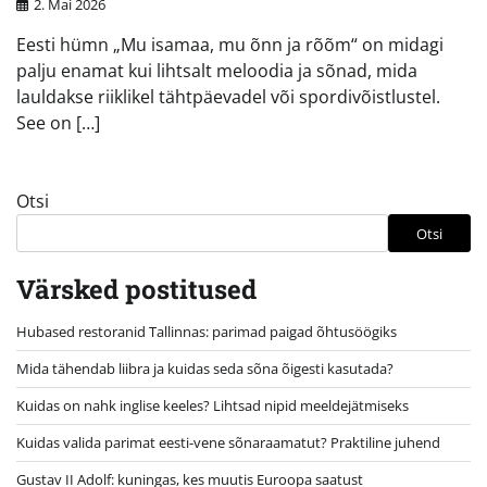
2. Mai 2026
Eesti hümn „Mu isamaa, mu õnn ja rõõm“ on midagi
palju enamat kui lihtsalt meloodia ja sõnad, mida
lauldakse riiklikel tähtpäevadel või spordivõistlustel.
See on […]
Otsi
Otsi
Värsked postitused
Hubased restoranid Tallinnas: parimad paigad õhtusöögiks
Mida tähendab liibra ja kuidas seda sõna õigesti kasutada?
Kuidas on nahk inglise keeles? Lihtsad nipid meeldejätmiseks
Kuidas valida parimat eesti-vene sõnaraamatut? Praktiline juhend
Gustav II Adolf: kuningas, kes muutis Euroopa saatust