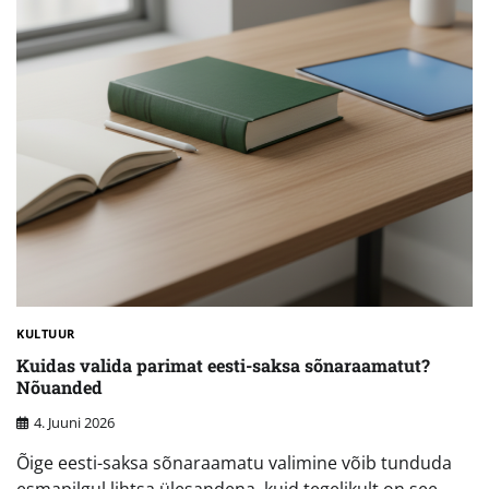
KULTUUR
Kuidas valida parimat eesti-saksa sõnaraamatut?
Nõuanded
4. Juuni 2026
Õige eesti-saksa sõnaraamatu valimine võib tunduda
esmapilgul lihtsa ülesandena, kuid tegelikult on see