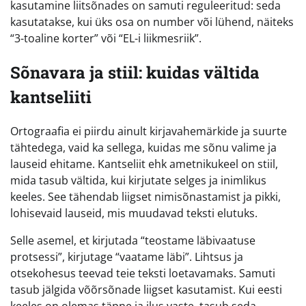
kasutamine liitsõnades on samuti reguleeritud: seda
kasutatakse, kui üks osa on number või lühend, näiteks
“3-toaline korter” või “EL-i liikmesriik”.
Sõnavara ja stiil: kuidas vältida
kantseliiti
Ortograafia ei piirdu ainult kirjavahemärkide ja suurte
tähtedega, vaid ka sellega, kuidas me sõnu valime ja
lauseid ehitame. Kantseliit ehk ametnikukeel on stiil,
mida tasub vältida, kui kirjutate selges ja inimlikus
keeles. See tähendab liigset nimisõnastamist ja pikki,
lohisevaid lauseid, mis muudavad teksti elutuks.
Selle asemel, et kirjutada “teostame läbivaatuse
protsessi”, kirjutage “vaatame läbi”. Lihtsus ja
otsekohesus teevad teie teksti loetavamaks. Samuti
tasub jälgida võõrsõnade liigset kasutamist. Kui eesti