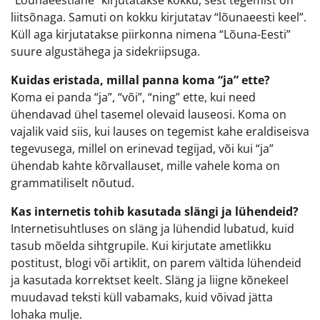
liitsõnaga. Samuti on kokku kirjutatav “lõunaeesti keel”.
Küll aga kirjutatakse piirkonna nimena “Lõuna-Eesti”
suure algustähega ja sidekriipsuga.
Kuidas eristada, millal panna koma “ja” ette?
Koma ei panda “ja”, “või”, “ning” ette, kui need
ühendavad ühel tasemel olevaid lauseosi. Koma on
vajalik vaid siis, kui lauses on tegemist kahe eraldiseisva
tegevusega, millel on erinevad tegijad, või kui “ja”
ühendab kahte kõrvallauset, mille vahele koma on
grammatiliselt nõutud.
Kas internetis tohib kasutada slängi ja lühendeid?
Internetisuhtluses on släng ja lühendid lubatud, kuid
tasub mõelda sihtgrupile. Kui kirjutate ametlikku
postitust, blogi või artiklit, on parem vältida lühendeid
ja kasutada korrektset keelt. Släng ja liigne kõnekeel
muudavad teksti küll vabamaks, kuid võivad jätta
lohaka mulje.