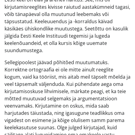
kirjutamisreeglites kivisse raiutud aastakümneid tagasi,
võib tänapäeval olla muutunud leebemaks või
täpsustatud. Keeleuuendus ja -korraldus käivad
käsikäes ühiskondlike muutustega. Seetõttu on kasulik
jälgida Eesti Keele Instituudi tegemisi ja lugeda
keelenõuandeid, et olla kursis kõige uuemate
suundumustega.
Sellegipoolest jäävad põhitõed muutumatuks.
Korrektne ortograafia ei ole mitte ainult reeglite
kogum, vaid ka tööriist, mis aitab meil täpselt mõelda ja
veel täpsemalt väljenduda. Kui pühendate aega oma
kirjutamisoskuse lihvimisele, märkate peagi, et ka teie
mõtted muutuvad selgemaks ja argumentatsioon
veenvamaks. Kirjutamine on oskus, mida saab
harjutades täiustada, ning igasugune teadlikkus oma
vigadest on esimene ja kõige olulisem samm parema
keelekasutuse suunas. Olge julged kirjutajad, kuid
säilitage alati lugupidamine oma emakeele vastu.