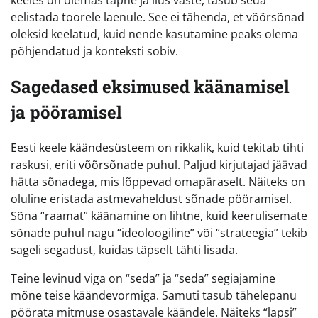
keeles on olemas täpne ja ilus vaste, tasub seda
eelistada toorele laenule. See ei tähenda, et võõrsõnad
oleksid keelatud, kuid nende kasutamine peaks olema
põhjendatud ja konteksti sobiv.
Sagedased eksimused käänamisel
ja pööramisel
Eesti keele käändesüsteem on rikkalik, kuid tekitab tihti
raskusi, eriti võõrsõnade puhul. Paljud kirjutajad jäävad
hätta sõnadega, mis lõppevad omapäraselt. Näiteks on
oluline eristada astmevaheldust sõnade pööramisel.
Sõna “raamat” käänamine on lihtne, kuid keerulisemate
sõnade puhul nagu “ideoloogiline” või “strateegia” tekib
sageli segadust, kuidas täpselt tähti lisada.
Teine levinud viga on “seda” ja “seda” segiajamine
mõne teise käändevormiga. Samuti tasub tähelepanu
pöörata mitmuse osastavale käändele. Näiteks “lapsi”