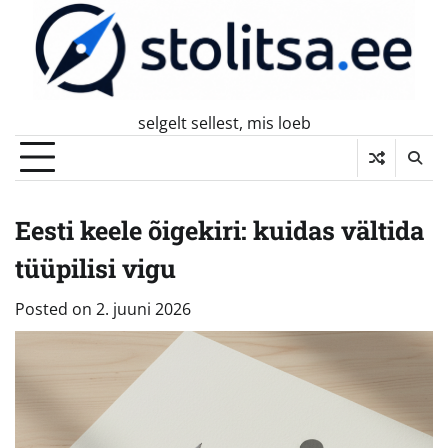
Skip
to
content
selgelt sellest, mis loeb
Eesti keele õigekiri: kuidas vältida
tüüpilisi vigu
Posted on
2. juuni 2026