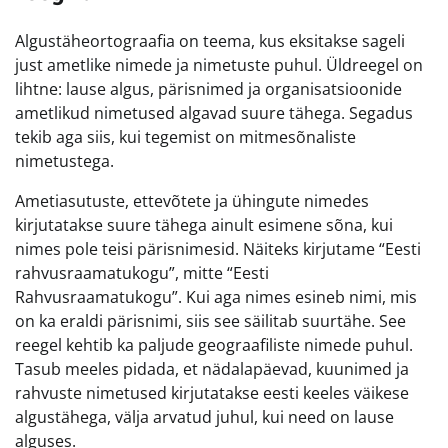
Algustäheortograafia on teema, kus eksitakse sageli
just ametlike nimede ja nimetuste puhul. Üldreegel on
lihtne: lause algus, pärisnimed ja organisatsioonide
ametlikud nimetused algavad suure tähega. Segadus
tekib aga siis, kui tegemist on mitmesõnaliste
nimetustega.
Ametiasutuste, ettevõtete ja ühingute nimedes
kirjutatakse suure tähega ainult esimene sõna, kui
nimes pole teisi pärisnimesid. Näiteks kirjutame “Eesti
rahvusraamatukogu”, mitte “Eesti
Rahvusraamatukogu”. Kui aga nimes esineb nimi, mis
on ka eraldi pärisnimi, siis see säilitab suurtähe. See
reegel kehtib ka paljude geograafiliste nimede puhul.
Tasub meeles pidada, et nädalapäevad, kuunimed ja
rahvuste nimetused kirjutatakse eesti keeles väikese
algustähega, välja arvatud juhul, kui need on lause
alguses.