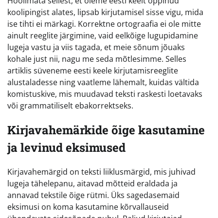
Hoolimata sellest, et oleme eesti keelt õppinud
koolipingist alates, lipsab kirjutamisel sisse vigu, mida
ise tihti ei märkagi. Korrektne ortograafia ei ole mitte
ainult reeglite järgimine, vaid eelkõige lugupidamine
lugeja vastu ja viis tagada, et meie sõnum jõuaks
kohale just nii, nagu me seda mõtlesimme. Selles
artiklis süveneme eesti keele kirjutamisreeglite
alustaladesse ning vaatleme lähemalt, kuidas vältida
komistuskive, mis muudavad teksti raskesti loetavaks
või grammatiliselt ebakorrektseks.
Kirjavahemärkide õige kasutamine
ja levinud eksimused
Kirjavahemärgid on teksti liiklusmärgid, mis juhivad
lugeja tähelepanu, aitavad mõtteid eraldada ja
annavad tekstile õige rütmi. Üks sagedasemaid
eksimusi on koma kasutamine kõrvallauseid