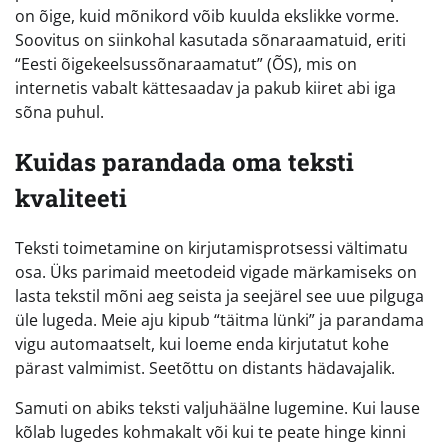
on õige, kuid mõnikord võib kuulda ekslikke vorme.
Soovitus on siinkohal kasutada sõnaraamatuid, eriti
“Eesti õigekeelsussõnaraamatut” (ÕS), mis on
internetis vabalt kättesaadav ja pakub kiiret abi iga
sõna puhul.
Kuidas parandada oma teksti
kvaliteeti
Teksti toimetamine on kirjutamisprotsessi vältimatu
osa. Üks parimaid meetodeid vigade märkamiseks on
lasta tekstil mõni aeg seista ja seejärel see uue pilguga
üle lugeda. Meie aju kipub “täitma lünki” ja parandama
vigu automaatselt, kui loeme enda kirjutatut kohe
pärast valmimist. Seetõttu on distants hädavajalik.
Samuti on abiks teksti valjuhäälne lugemine. Kui lause
kõlab lugedes kohmakalt või kui te peate hinge kinni