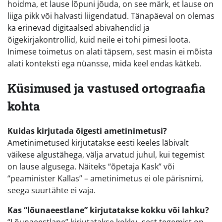
hoidma, et lause lõpuni jõuda, on see märk, et lause on
liiga pikk või halvasti liigendatud. Tänapäeval on olemas
ka erinevad digitaalsed abivahendid ja
õigekirjakontrollid, kuid neile ei tohi pimesi loota.
Inimese toimetus on alati täpsem, sest masin ei mõista
alati konteksti ega nüansse, mida keel endas kätkeb.
Küsimused ja vastused ortograafia
kohta
Kuidas kirjutada õigesti ametinimetusi?
Ametinimetused kirjutatakse eesti keeles läbivalt
väikese algustähega, välja arvatud juhul, kui tegemist
on lause algusega. Näiteks “õpetaja Kask” või
“peaminister Kallas” – ametinimetus ei ole pärisnimi,
seega suurtähte ei vaja.
Kas “lõunaeestlane” kirjutatakse kokku või lahku?
“Lõunaeestlane” kirjutatakse kokku, sest tegemist on