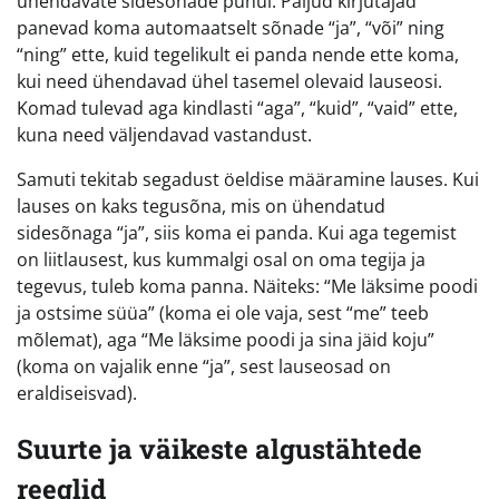
ühendavate sidesõnade puhul. Paljud kirjutajad
panevad koma automaatselt sõnade “ja”, “või” ning
“ning” ette, kuid tegelikult ei panda nende ette koma,
kui need ühendavad ühel tasemel olevaid lauseosi.
Komad tulevad aga kindlasti “aga”, “kuid”, “vaid” ette,
kuna need väljendavad vastandust.
Samuti tekitab segadust öeldise määramine lauses. Kui
lauses on kaks tegusõna, mis on ühendatud
sidesõnaga “ja”, siis koma ei panda. Kui aga tegemist
on liitlausest, kus kummalgi osal on oma tegija ja
tegevus, tuleb koma panna. Näiteks: “Me läksime poodi
ja ostsime süüa” (koma ei ole vaja, sest “me” teeb
mõlemat), aga “Me läksime poodi ja sina jäid koju”
(koma on vajalik enne “ja”, sest lauseosad on
eraldiseisvad).
Suurte ja väikeste algustähtede
reeglid