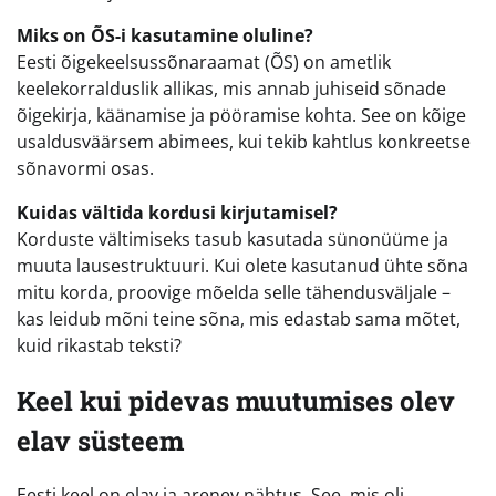
Miks on ÕS-i kasutamine oluline?
Eesti õigekeelsussõnaraamat (ÕS) on ametlik
keelekorralduslik allikas, mis annab juhiseid sõnade
õigekirja, käänamise ja pööramise kohta. See on kõige
usaldusväärsem abimees, kui tekib kahtlus konkreetse
sõnavormi osas.
Kuidas vältida kordusi kirjutamisel?
Korduste vältimiseks tasub kasutada sünonüüme ja
muuta lausestruktuuri. Kui olete kasutanud ühte sõna
mitu korda, proovige mõelda selle tähendusväljale –
kas leidub mõni teine sõna, mis edastab sama mõtet,
kuid rikastab teksti?
Keel kui pidevas muutumises olev
elav süsteem
Eesti keel on elav ja arenev nähtus. See, mis oli