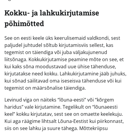
Kokku- ja lahkukirjutamise
põhimõtted
See on eesti keele üks keerulisemaid valdkondi, sest
paljudel juhtudel sõltub kirjutamisviis sellest, kas
tegemist on täiendiga või juba väljakujunenud
liitsõnaga. Kokkukirjutamise peamine mõte on see, et
kui kaks sõna moodustavad uue ühise tähenduse,
kirjutatakse need kokku. Lahkukirjutamine jääb juhuks,
kui sõnad säilitavad oma iseseisva tähenduse või kui
tegemist on määrsõnalise täiendiga.
Levinud viga on näiteks “lõuna-eesti” või “kõrgem
haridus” vale kirjutamine. Tegelikult on “lõunaeesti
keel” kokku kirjutatav, sest see on omaette keelekuju.
Kui aga räägime lihtsalt Lõuna-Eestist kui piirkonnast,
siis on see lahku ja suure tähega. Mõttekriipsu