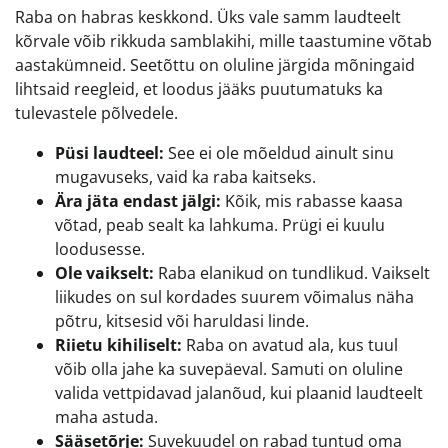
Raba on habras keskkond. Üks vale samm laudteelt
kõrvale võib rikkuda samblakihi, mille taastumine võtab
aastakümneid. Seetõttu on oluline järgida mõningaid
lihtsaid reegleid, et loodus jääks puutumatuks ka
tulevastele põlvedele.
Püsi laudteel:
See ei ole mõeldud ainult sinu
mugavuseks, vaid ka raba kaitseks.
Ära jäta endast jälgi:
Kõik, mis rabasse kaasa
võtad, peab sealt ka lahkuma. Prügi ei kuulu
loodusesse.
Ole vaikselt:
Raba elanikud on tundlikud. Vaikselt
liikudes on sul kordades suurem võimalus näha
põtru, kitsesid või haruldasi linde.
Riietu kihiliselt:
Raba on avatud ala, kus tuul
võib olla jahe ka suvepäeval. Samuti on oluline
valida vettpidavad jalanõud, kui plaanid laudteelt
maha astuda.
Sääsetõrje:
Suvekuudel on rabad tuntud oma