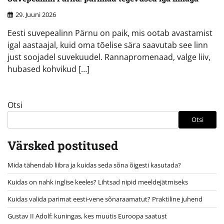
29. Juuni 2026
Eesti suvepealinn Pärnu on paik, mis ootab avastamist
igal aastaajal, kuid oma tõelise sära saavutab see linn
just soojadel suvekuudel. Rannapromenaad, valge liiv,
hubased kohvikud […]
Otsi
Otsi
Värsked postitused
Mida tähendab liibra ja kuidas seda sõna õigesti kasutada?
Kuidas on nahk inglise keeles? Lihtsad nipid meeldejätmiseks
Kuidas valida parimat eesti-vene sõnaraamatut? Praktiline juhend
Gustav II Adolf: kuningas, kes muutis Euroopa saatust