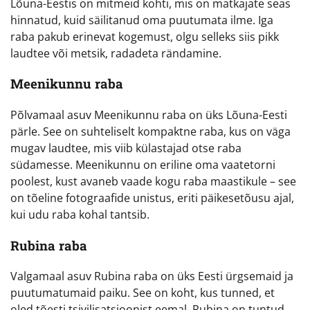
Lõuna-Eestis on mitmeid kohti, mis on matkajate seas
hinnatud, kuid säilitanud oma puutumata ilme. Iga
raba pakub erinevat kogemust, olgu selleks siis pikk
laudtee või metsik, radadeta rändamine.
Meenikunnu raba
Põlvamaal asuv Meenikunnu raba on üks Lõuna-Eesti
pärle. See on suhteliselt kompaktne raba, kus on väga
mugav laudtee, mis viib külastajad otse raba
südamesse. Meenikunnu on eriline oma vaatetorni
poolest, kust avaneb vaade kogu raba maastikule – see
on tõeline fotograafide unistus, eriti päikesetõusu ajal,
kui udu raba kohal tantsib.
Rubina raba
Valgamaal asuv Rubina raba on üks Eesti ürgsemaid ja
puutumatumaid paiku. See on koht, kus tunned, et
oled tõesti tsivilisatsioonist eemal. Rubina on tuntud