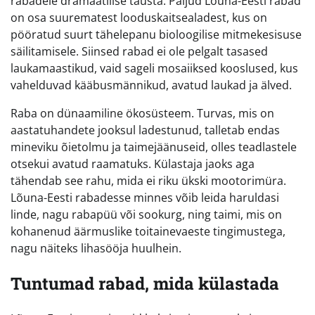
rabadele dramaatilise tausta. Paljud Lõuna-Eesti rabad
on osa suurematest looduskaitsealadest, kus on
pööratud suurt tähelepanu bioloogilise mitmekesisuse
säilitamisele. Siinsed rabad ei ole pelgalt tasased
laukamaastikud, vaid sageli mosaiiksed kooslused, kus
vahelduvad kääbusmännikud, avatud laukad ja älved.
Raba on dünaamiline ökosüsteem. Turvas, mis on
aastatuhandete jooksul ladestunud, talletab endas
mineviku õietolmu ja taimejäänuseid, olles teadlastele
otsekui avatud raamatuks. Külastaja jaoks aga
tähendab see rahu, mida ei riku ükski mootorimüra.
Lõuna-Eesti rabadesse minnes võib leida haruldasi
linde, nagu rabapüü või sookurg, ning taimi, mis on
kohanenud äärmuslike toitainevaeste tingimustega,
nagu näiteks lihasööja huulhein.
Tuntumad rabad, mida külastada