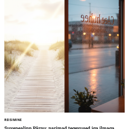
REISIMINE
Suvepealinn Pärnu: parimad tegevused iga ilmaga