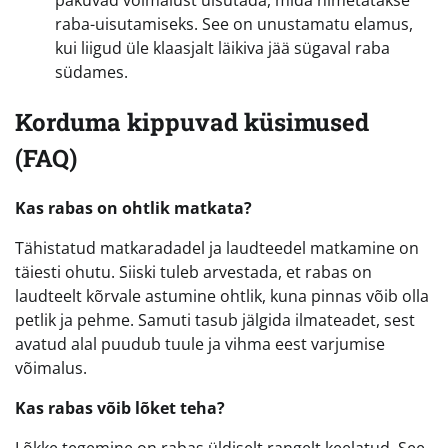
pakuvad võimalust uisutada, mida nimetatakse
raba-uisutamiseks. See on unustamatu elamus,
kui liigud üle klaasjalt läikiva jää sügaval raba
südames.
Korduma kippuvad küsimused
(FAQ)
Kas rabas on ohtlik matkata?
Tähistatud matkaradadel ja laudteedel matkamine on
täiesti ohutu. Siiski tuleb arvestada, et rabas on
laudteelt kõrvale astumine ohtlik, kuna pinnas võib olla
petlik ja pehme. Samuti tasub jälgida ilmateadet, sest
avatud alal puudub tuule ja vihma eest varjumise
võimalus.
Kas rabas võib lõket teha?