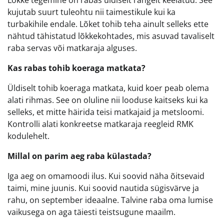
Lõkke tegemine on rabas üldiselt rangelt keelatud. See
kujutab suurt tuleohtu nii taimestikule kui ka
turbakihile endale. Lõket tohib teha ainult selleks ette
nähtud tähistatud lõkkekohtades, mis asuvad tavaliselt
raba servas või matkaraja alguses.
Kas rabas tohib koeraga matkata?
Üldiselt tohib koeraga matkata, kuid koer peab olema
alati rihmas. See on oluline nii looduse kaitseks kui ka
selleks, et mitte häirida teisi matkajaid ja metsloomi.
Kontrolli alati konkreetse matkaraja reegleid RMK
kodulehelt.
Millal on parim aeg raba külastada?
Iga aeg on omamoodi ilus. Kui soovid näha õitsevaid
taimi, mine juunis. Kui soovid nautida sügisvärve ja
rahu, on september ideaalne. Talvine raba oma lumise
vaikusega on aga täiesti teistsugune maailm.