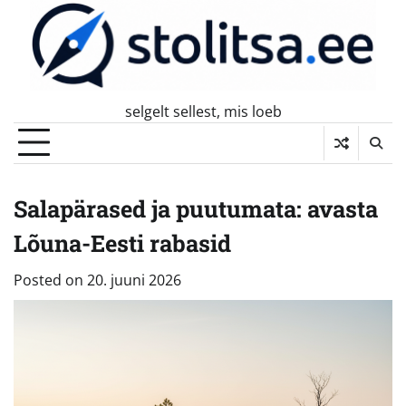
Skip
to
content
selgelt sellest, mis loeb
Salapärased ja puutumata: avasta
Lõuna-Eesti rabasid
Posted on
20. juuni 2026