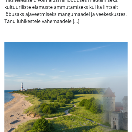
mitmekesiseid võimalusi nii looduses matkamiseks,
kultuuriliste elamuste ammutamiseks kui ka lihtsalt
lõbusaks ajaveetmiseks mängumaadel ja veekeskustes.
Tänu lühikestele vahemaadele […]