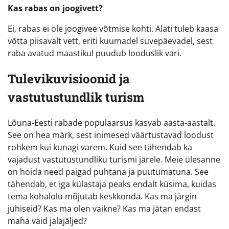
Kas rabas on joogivett?
Ei, rabas ei ole joogivee võtmise kohti. Alati tuleb kaasa
võtta piisavalt vett, eriti kuumadel suvepäevadel, sest
raba avatud maastikul puudub looduslik vari.
Tulevikuvisioonid ja
vastutustundlik turism
Lõuna-Eesti rabade populaarsus kasvab aasta-aastalt.
See on hea märk, sest inimesed väärtustavad loodust
rohkem kui kunagi varem. Kuid see tähendab ka
vajadust vastutustundliku turismi järele. Meie ülesanne
on hoida need paigad puhtana ja puutumatuna. See
tähendab, et iga külastaja peaks endalt küsima, kuidas
tema kohalolu mõjutab keskkonda. Kas ma järgin
juhiseid? Kas ma olen vaikne? Kas ma jätan endast
maha vaid jalajäljed?