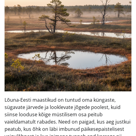
Lõuna-Eesti maastikud on tuntud oma küngaste,
sügavate järvede ja looklevate jõgede poolest, kuid
siinse looduse kõige müstilisem osa peitub
vaieldamatult rabades. Need on paigad, kus aeg justkui
peatub, kus õhk on läbi imbunud päikesepaistelisest