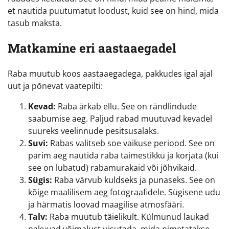
et nautida puutumatut loodust, kuid see on hind, mida
tasub maksta.
Matkamine eri aastaaegadel
Raba muutub koos aastaaegadega, pakkudes igal ajal
uut ja põnevat vaatepilti:
Kevad:
Raba ärkab ellu. See on rändlindude
saabumise aeg. Paljud rabad muutuvad kevadel
suureks veelinnude pesitsusalaks.
Suvi:
Rabas valitseb soe vaikuse periood. See on
parim aeg nautida raba taimestikku ja korjata (kui
see on lubatud) rabamurakaid või jõhvikaid.
Sügis:
Raba värvub kuldseks ja punaseks. See on
kõige maalilisem aeg fotograafidele. Sügisene udu
ja härmatis loovad maagilise atmosfääri.
Talv:
Raba muutub täielikult. Külmunud laukad