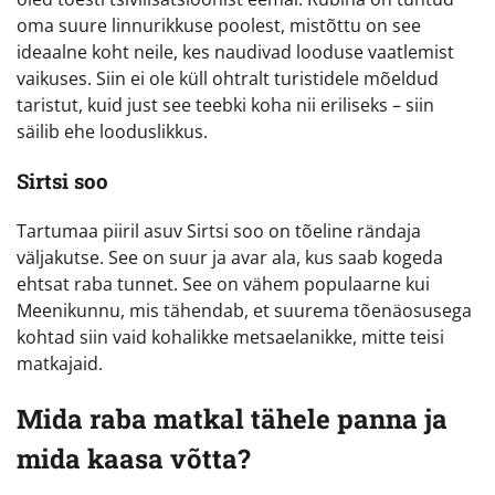
oma suure linnurikkuse poolest, mistõttu on see
ideaalne koht neile, kes naudivad looduse vaatlemist
vaikuses. Siin ei ole küll ohtralt turistidele mõeldud
taristut, kuid just see teebki koha nii eriliseks – siin
säilib ehe looduslikkus.
Sirtsi soo
Tartumaa piiril asuv Sirtsi soo on tõeline rändaja
väljakutse. See on suur ja avar ala, kus saab kogeda
ehtsat raba tunnet. See on vähem populaarne kui
Meenikunnu, mis tähendab, et suurema tõenäosusega
kohtad siin vaid kohalikke metsaelanikke, mitte teisi
matkajaid.
Mida raba matkal tähele panna ja
mida kaasa võtta?