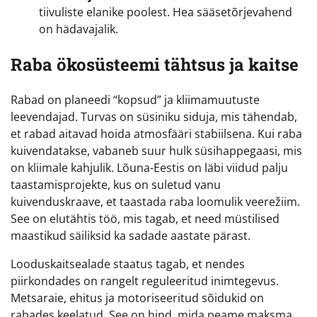
tiivuliste elanike poolest. Hea sääsetõrjevahend
on hädavajalik.
Raba ökosüsteemi tähtsus ja kaitse
Rabad on planeedi “kopsud” ja kliimamuutuste
leevendajad. Turvas on süsiniku siduja, mis tähendab,
et rabad aitavad hoida atmosfääri stabiilsena. Kui raba
kuivendatakse, vabaneb suur hulk süsihappegaasi, mis
on kliimale kahjulik. Lõuna-Eestis on läbi viidud palju
taastamisprojekte, kus on suletud vanu
kuivenduskraave, et taastada raba loomulik veerežiim.
See on elutähtis töö, mis tagab, et need müstilised
maastikud säiliksid ka sadade aastate pärast.
Looduskaitsealade staatus tagab, et nendes
piirkondades on rangelt reguleeritud inimtegevus.
Metsaraie, ehitus ja motoriseeritud sõidukid on
rabades keelatud. See on hind, mida peame maksma,