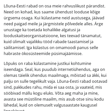
Lõuna-Eesti rabad on osa meie rahvuslikust pärandist.
Need on kohad, kus saame ühendust looduse kõige
ürgsema osaga. Kui külastame neid austusega, jäävad
need paigad meile ja järgmistele põlvedele alles. Ärge
unustage ka toetada kohalikke algatusi ja
looduskaitseorganisatsioone, kes teevad tänamatut,
kuid ülimalt vajalikku tööd rabade taastamisel ja
säilitamisel. Iga külastus on omamoodi panus selle
habraste ökosüsteemide püsimajäämisse.
Lõpuks on raba külastamine justkui kohtumine
iseendaga. Seal, kus puudub internetiühendus, aga on
olemas täielik ühendus maailmaga, mõistad sa äkki, kui
palju on sulle tegelikult vaja. Lõuna-Eesti rabad ootavad
sind, pakkudes rahu, mida ei saa osta, ja vaateid, mis
sööbivad mällu kogu eluks. Võta aeg maha ja mine,
avasta see müstiline maailm, mis asub otse sinu kodu
lähedal, kuid on olemuselt valgusaastate kaugusel
linnakärast.