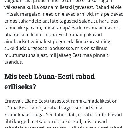
vaigulõhnast ja kus inimene tunneb end korraga nii
väikesena kui ka osana millestki igavesest. Rabad ei ole
lihtsalt märgalad; need on elavad arhiivid, mis peidavad
endas tuhandete aastate taguseid saladusi, haruldasi
taimeliike ja rahu, mida tänapäeva kiires maailmas on
üha raskem leida. Lõuna-Eesti rabad pakuvad
ainulaadset võimalust põgeneda linnakärast ning
sukelduda ürgsesse loodusesse, mis on säilinud
muutumatuna ajast, mil jääaeg Eestimaa pinnalt
taandus.
Mis teeb Lõuna-Eesti rabad
eriliseks?
Erinevalt Lääne-Eesti tasastest rannikumadalikest on
Lõuna-Eesti sood ja rabad sageli seotud siinse
kuppelmaastikuga. See tähendab, et raba ümbritsevad
tihti kõrged metsad, orud ja künkad, mis loovad