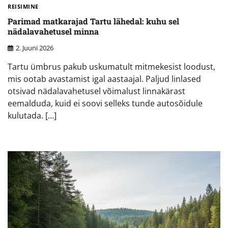
REISIMINE
Parimad matkarajad Tartu lähedal: kuhu sel
nädalavahetusel minna
2. Juuni 2026
Tartu ümbrus pakub uskumatult mitmekesist loodust,
mis ootab avastamist igal aastaajal. Paljud linlased
otsivad nädalavahetusel võimalust linnakärast
eemalduda, kuid ei soovi selleks tunde autosõidule
kulutada. […]