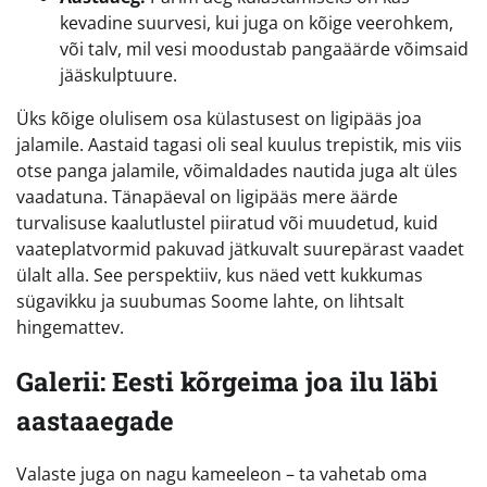
kevadine suurvesi, kui juga on kõige veerohkem,
või talv, mil vesi moodustab pangaäärde võimsaid
jääskulptuure.
Üks kõige olulisem osa külastusest on ligipääs joa
jalamile. Aastaid tagasi oli seal kuulus trepistik, mis viis
otse panga jalamile, võimaldades nautida juga alt üles
vaadatuna. Tänapäeval on ligipääs mere äärde
turvalisuse kaalutlustel piiratud või muudetud, kuid
vaateplatvormid pakuvad jätkuvalt suurepärast vaadet
ülalt alla. See perspektiiv, kus näed vett kukkumas
sügavikku ja suubumas Soome lahte, on lihtsalt
hingemattev.
Galerii: Eesti kõrgeima joa ilu läbi
aastaaegade
Valaste juga on nagu kameeleon – ta vahetab oma