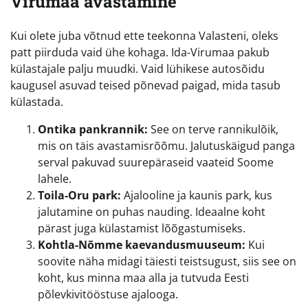
Virumaa avastamine
Kui olete juba võtnud ette teekonna Valasteni, oleks
patt piirduda vaid ühe kohaga. Ida-Virumaa pakub
külastajale palju muudki. Vaid lühikese autosõidu
kaugusel asuvad teised põnevad paigad, mida tasub
külastada.
Ontika pankrannik:
See on terve rannikulõik,
mis on täis avastamisrõõmu. Jalutuskäigud panga
serval pakuvad suurepäraseid vaateid Soome
lahele.
Toila-Oru park:
Ajalooline ja kaunis park, kus
jalutamine on puhas nauding. Ideaalne koht
pärast juga külastamist lõõgastumiseks.
Kohtla-Nõmme kaevandusmuuseum:
Kui
soovite näha midagi täiesti teistsugust, siis see on
koht, kus minna maa alla ja tutvuda Eesti
põlevkivitööstuse ajalooga.