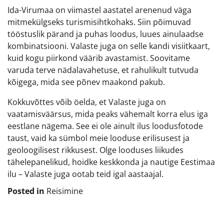
Ida-Virumaa on viimastel aastatel arenenud väga
mitmekülgseks turismisihtkohaks. Siin põimuvad
tööstuslik pärand ja puhas loodus, luues ainulaadse
kombinatsiooni. Valaste juga on selle kandi visiitkaart,
kuid kogu piirkond väärib avastamist. Soovitame
varuda terve nädalavahetuse, et rahulikult tutvuda
kõigega, mida see põnev maakond pakub.
Kokkuvõttes võib öelda, et Valaste juga on
vaatamisväärsus, mida peaks vähemalt korra elus iga
eestlane nägema. See ei ole ainult ilus loodusfotode
taust, vaid ka sümbol meie looduse erilisusest ja
geoloogilisest rikkusest. Olge looduses liikudes
tähelepanelikud, hoidke keskkonda ja nautige Eestimaa
ilu – Valaste juga ootab teid igal aastaajal.
Posted in
Reisimine