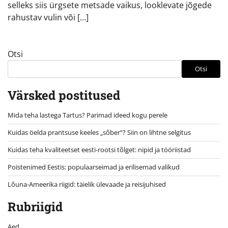
selleks siis ürgsete metsade vaikus, looklevate jõgede
rahustav vulin või […]
Otsi
Otsi
Värsked postitused
Mida teha lastega Tartus? Parimad ideed kogu perele
Kuidas öelda prantsuse keeles „sõber“? Siin on lihtne selgitus
Kuidas teha kvaliteetset eesti-rootsi tõlget: nipid ja tööriistad
Poistenimed Eestis: populaarseimad ja erilisemad valikud
Lõuna-Ameerika riigid: täielik ülevaade ja reisijuhised
Rubriigid
Aed