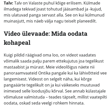
Talv:
Talv on Valaste puhul kõige erilisem. Külmade
ilmadega tekivad joast tohutud jääsambad ja -kujud,
mis ulatuvad panga servast alla. See on kui külmunud
muinasjutt, mis näeb välja nagu teiselt planeedilt.
Video ülevaade: Mida oodata
kohapeal
Kuigi pildid räägivad oma loo, on videot vaadates
võimalik saada palju parem ettekujutus joa tegelikust
mastaabist ja mürast. Meie videolõigus näete nii
panoraamvaateid Ontika pangale kui ka lähivõtteid vee
langemisest. Videost on selgelt näha, kui kõrge
pangaäärte tegelikult on ja kui väikeseks muutuvad
inimesed selle loodusjõu kõrval. See annab külastajale
võimaluse valmistuda – teades täpselt, millist vaatepilti
oodata, oskad seda veelgi rohkem hinnata.