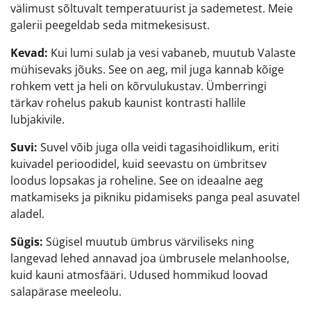
välimust sõltuvalt temperatuurist ja sademetest. Meie
galerii peegeldab seda mitmekesisust.
Kevad:
Kui lumi sulab ja vesi vabaneb, muutub Valaste
mühisevaks jõuks. See on aeg, mil juga kannab kõige
rohkem vett ja heli on kõrvulukustav. Ümberringi
tärkav rohelus pakub kaunist kontrasti hallile
lubjakivile.
Suvi:
Suvel võib juga olla veidi tagasihoidlikum, eriti
kuivadel perioodidel, kuid seevastu on ümbritsev
loodus lopsakas ja roheline. See on ideaalne aeg
matkamiseks ja pikniku pidamiseks panga peal asuvatel
aladel.
Sügis:
Sügisel muutub ümbrus värviliseks ning
langevad lehed annavad joa ümbrusele melanhoolse,
kuid kauni atmosfääri. Udused hommikud loovad
salapärase meeleolu.