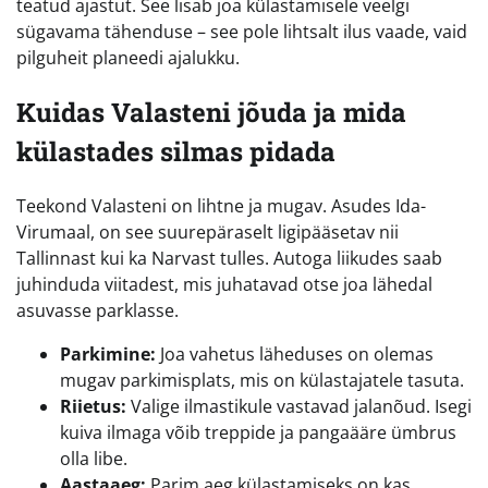
teatud ajastut. See lisab joa külastamisele veelgi
sügavama tähenduse – see pole lihtsalt ilus vaade, vaid
pilguheit planeedi ajalukku.
Kuidas Valasteni jõuda ja mida
külastades silmas pidada
Teekond Valasteni on lihtne ja mugav. Asudes Ida-
Virumaal, on see suurepäraselt ligipääsetav nii
Tallinnast kui ka Narvast tulles. Autoga liikudes saab
juhinduda viitadest, mis juhatavad otse joa lähedal
asuvasse parklasse.
Parkimine:
Joa vahetus läheduses on olemas
mugav parkimisplats, mis on külastajatele tasuta.
Riietus:
Valige ilmastikule vastavad jalanõud. Isegi
kuiva ilmaga võib treppide ja pangaääre ümbrus
olla libe.
Aastaaeg:
Parim aeg külastamiseks on kas