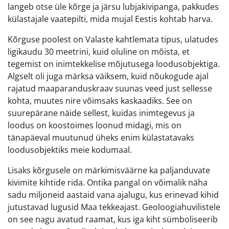
langeb otse üle kõrge ja järsu lubjakivipanga, pakkudes
külastajale vaatepilti, mida mujal Eestis kohtab harva.
Kõrguse poolest on Valaste kahtlemata tipus, ulatudes
ligikaudu 30 meetrini, kuid oluline on mõista, et
tegemist on inimtekkelise mõjutusega loodusobjektiga.
Algselt oli juga märksa väiksem, kuid nõukogude ajal
rajatud maaparanduskraav suunas veed just sellesse
kohta, muutes nire võimsaks kaskaadiks. See on
suurepärane näide sellest, kuidas inimtegevus ja
loodus on koostoimes loonud midagi, mis on
tänapäeval muutunud üheks enim külastatavaks
loodusobjektiks meie kodumaal.
Lisaks kõrgusele on märkimisväärne ka paljanduvate
kivimite kihtide rida. Ontika pangal on võimalik näha
sadu miljoneid aastaid vana ajalugu, kus erinevad kihid
jutustavad lugusid Maa tekkeajast. Geoloogiahuvilistele
on see nagu avatud raamat, kus iga kiht sümboliseerib