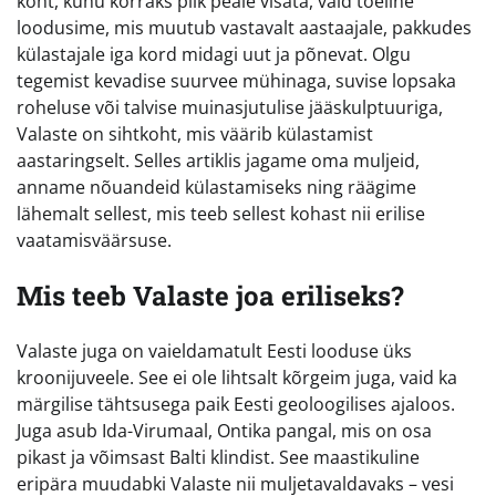
koht, kuhu korraks pilk peale visata, vaid tõeline
loodusime, mis muutub vastavalt aastaajale, pakkudes
külastajale iga kord midagi uut ja põnevat. Olgu
tegemist kevadise suurvee mühinaga, suvise lopsaka
roheluse või talvise muinasjutulise jääskulptuuriga,
Valaste on sihtkoht, mis väärib külastamist
aastaringselt. Selles artiklis jagame oma muljeid,
anname nõuandeid külastamiseks ning räägime
lähemalt sellest, mis teeb sellest kohast nii erilise
vaatamisväärsuse.
Mis teeb Valaste joa eriliseks?
Valaste juga on vaieldamatult Eesti looduse üks
kroonijuveele. See ei ole lihtsalt kõrgeim juga, vaid ka
märgilise tähtsusega paik Eesti geoloogilises ajaloos.
Juga asub Ida-Virumaal, Ontika pangal, mis on osa
pikast ja võimsast Balti klindist. See maastikuline
eripära muudabki Valaste nii muljetavaldavaks – vesi