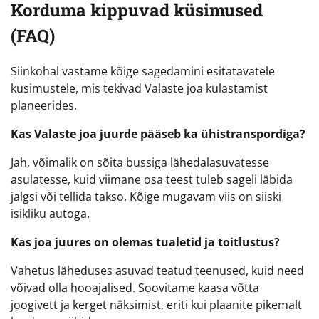
Korduma kippuvad küsimused
(FAQ)
Siinkohal vastame kõige sagedamini esitatavatele
küsimustele, mis tekivad Valaste joa külastamist
planeerides.
Kas Valaste joa juurde pääseb ka ühistranspordiga?
Jah, võimalik on sõita bussiga lähedalasuvatesse
asulatesse, kuid viimane osa teest tuleb sageli läbida
jalgsi või tellida takso. Kõige mugavam viis on siiski
isikliku autoga.
Kas joa juures on olemas tualetid ja toitlustus?
Vahetus läheduses asuvad teatud teenused, kuid need
võivad olla hooajalised. Soovitame kaasa võtta
joogivett ja kerget näksimist, eriti kui plaanite pikemalt