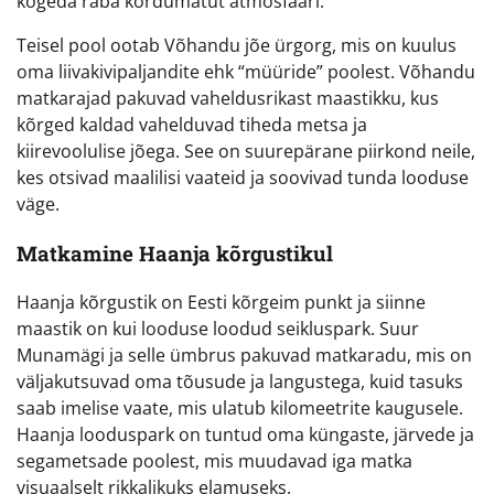
kogeda raba kordumatut atmosfääri.
Teisel pool ootab Võhandu jõe ürgorg, mis on kuulus
oma liivakivipaljandite ehk “müüride” poolest. Võhandu
matkarajad pakuvad vaheldusrikast maastikku, kus
kõrged kaldad vahelduvad tiheda metsa ja
kiirevoolulise jõega. See on suurepärane piirkond neile,
kes otsivad maalilisi vaateid ja soovivad tunda looduse
väge.
Matkamine Haanja kõrgustikul
Haanja kõrgustik on Eesti kõrgeim punkt ja siinne
maastik on kui looduse loodud seikluspark. Suur
Munamägi ja selle ümbrus pakuvad matkaradu, mis on
väljakutsuvad oma tõusude ja langustega, kuid tasuks
saab imelise vaate, mis ulatub kilomeetrite kaugusele.
Haanja looduspark on tuntud oma küngaste, järvede ja
segametsade poolest, mis muudavad iga matka
visuaalselt rikkalikuks elamuseks.