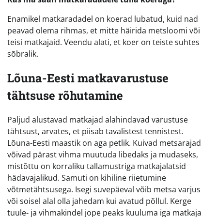
Enamikel matkaradadel on koerad lubatud, kuid nad
peavad olema rihmas, et mitte häirida metsloomi või
teisi matkajaid. Veendu alati, et koer on teiste suhtes
sõbralik.
Lõuna-Eesti matkavarustuse
tähtsuse rõhutamine
Paljud alustavad matkajad alahindavad varustuse
tähtsust, arvates, et piisab tavalistest tennistest.
Lõuna-Eesti maastik on aga petlik. Kuivad metsarajad
võivad pärast vihma muutuda libedaks ja mudaseks,
mistõttu on korraliku tallamustriga matkajalatsid
hädavajalikud. Samuti on kihiline riietumine
võtmetähtsusega. Isegi suvepäeval võib metsa varjus
või soisel alal olla jahedam kui avatud põllul. Kerge
tuule- ja vihmakindel jope peaks kuuluma iga matkaja