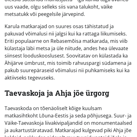
uus vaade, olgu selleks siis vana talukoht, väike
metsatukk või peegelsile järvepind.
Karula matkarajad on suures osas tähistatud ja
pakuvad võimalusi nii jalgsi kui ka rattaga liikumiseks.
Eriti populaarne on Rebasemõisa matkarada, mis viib
külastaja läbi metsa ja üle niitude, andes hea ülevaate
siinsest looduskooslusest. Soovitatav on külastada ka
Ähijärve ümbrust, mis toimib rahvuspargi südamena ja
pakub suurepäraseid võimalusi nii puhkamiseks kui ka
aktiivseks tegevuseks.
Taevaskoja ja Ahja jõe ürgorg
Taevaskoda on tõenäoliselt kõige kuulsam
matkasihtkoht Lõuna-Eestis ja seda põhjusega. Suur- ja
Väike-Taevaskoja liivakivipaljandid on monumentaalsed
ja aukartustäratavad. Matkarajad kulgevad piki Ahja jõe