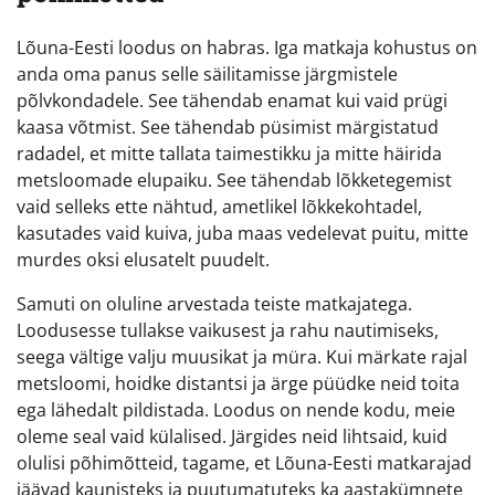
Lõuna-Eesti loodus on habras. Iga matkaja kohustus on
anda oma panus selle säilitamisse järgmistele
põlvkondadele. See tähendab enamat kui vaid prügi
kaasa võtmist. See tähendab püsimist märgistatud
radadel, et mitte tallata taimestikku ja mitte häirida
metsloomade elupaiku. See tähendab lõkketegemist
vaid selleks ette nähtud, ametlikel lõkkekohtadel,
kasutades vaid kuiva, juba maas vedelevat puitu, mitte
murdes oksi elusatelt puudelt.
Samuti on oluline arvestada teiste matkajatega.
Loodusesse tullakse vaikusest ja rahu nautimiseks,
seega vältige valju muusikat ja müra. Kui märkate rajal
metsloomi, hoidke distantsi ja ärge püüdke neid toita
ega lähedalt pildistada. Loodus on nende kodu, meie
oleme seal vaid külalised. Järgides neid lihtsaid, kuid
olulisi põhimõtteid, tagame, et Lõuna-Eesti matkarajad
jäävad kaunisteks ja puutumatuteks ka aastakümnete