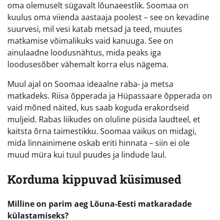
oma olemuselt sügavalt lõunaeestlik. Soomaa on
kuulus oma viienda aastaaja poolest – see on kevadine
suurvesi, mil vesi katab metsad ja teed, muutes
matkamise võimalikuks vaid kanuuga. See on
ainulaadne loodusnähtus, mida peaks iga
loodusesõber vähemalt korra elus nägema.
Muul ajal on Soomaa ideaalne raba- ja metsa
matkadeks. Riisa õpperada ja Hüpassaare õpperada on
vaid mõned näited, kus saab koguda erakordseid
muljeid. Rabas liikudes on oluline püsida laudteel, et
kaitsta õrna taimestikku. Soomaa vaikus on midagi,
mida linnainimene oskab eriti hinnata – siin ei ole
muud müra kui tuul puudes ja lindude laul.
Korduma kippuvad küsimused
Milline on parim aeg Lõuna-Eesti matkaradade
külastamiseks?