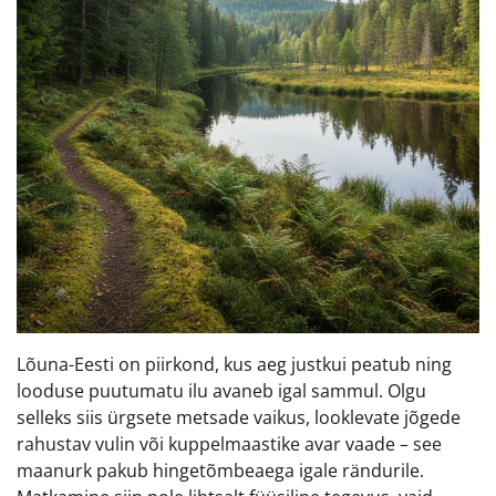
Lõuna-Eesti on piirkond, kus aeg justkui peatub ning
looduse puutumatu ilu avaneb igal sammul. Olgu
selleks siis ürgsete metsade vaikus, looklevate jõgede
rahustav vulin või kuppelmaastike avar vaade – see
maanurk pakub hingetõmbeaega igale rändurile.