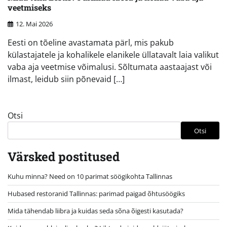
veetmiseks
12. Mai 2026
Eesti on tõeline avastamata pärl, mis pakub
külastajatele ja kohalikele elanikele üllatavalt laia valikut
vaba aja veetmise võimalusi. Sõltumata aastaajast või
ilmast, leidub siin põnevaid […]
Otsi
Otsi
Värsked postitused
Kuhu minna? Need on 10 parimat söögikohta Tallinnas
Hubased restoranid Tallinnas: parimad paigad õhtusöögiks
Mida tähendab liibra ja kuidas seda sõna õigesti kasutada?