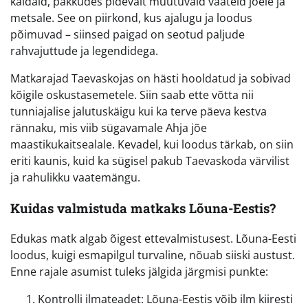
kaldaid, pakkudes pidevalt muutuvaid vaateid jõele ja
metsale. See on piirkond, kus ajalugu ja loodus
põimuvad – siinsed paigad on seotud paljude
rahvajuttude ja legendidega.
Matkarajad Taevaskojas on hästi hooldatud ja sobivad
kõigile oskustasemetele. Siin saab ette võtta nii
tunniajalise jalutuskäigu kui ka terve päeva kestva
rännaku, mis viib sügavamale Ahja jõe
maastikukaitsealale. Kevadel, kui loodus tärkab, on siin
eriti kaunis, kuid ka sügisel pakub Taevaskoda värvilist
ja rahulikku vaatemängu.
Kuidas valmistuda matkaks Lõuna-Eestis?
Edukas matk algab õigest ettevalmistusest. Lõuna-Eesti
loodus, kuigi esmapilgul turvaline, nõuab siiski austust.
Enne rajale asumist tuleks jälgida järgmisi punkte:
Kontrolli ilmateadet: Lõuna-Eestis võib ilm kiiresti