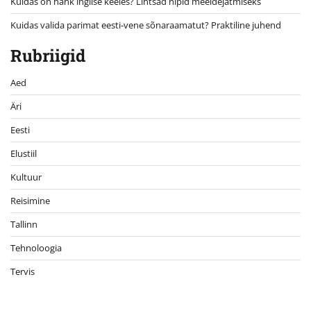
Kuidas on nahk inglise keeles? Lihtsad nipid meeldejätmiseks
Kuidas valida parimat eesti-vene sõnaraamatut? Praktiline juhend
Rubriigid
Aed
Äri
Eesti
Elustiil
Kultuur
Reisimine
Tallinn
Tehnoloogia
Tervis