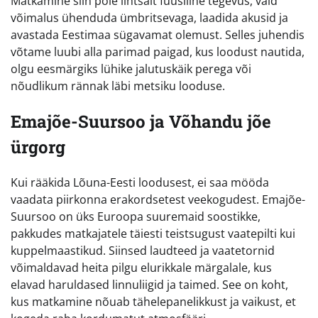
Matkamine siin pole lihtsalt füüsiline tegevus, vaid
võimalus ühenduda ümbritsevaga, laadida akusid ja
avastada Eestimaa sügavamat olemust. Selles juhendis
võtame luubi alla parimad paigad, kus loodust nautida,
olgu eesmärgiks lühike jalutuskäik perega või
nõudlikum rännak läbi metsiku looduse.
Emajõe-Suursoo ja Võhandu jõe
ürgorg
Kui rääkida Lõuna-Eesti loodusest, ei saa mööda
vaadata piirkonna erakordsetest veekogudest. Emajõe-
Suursoo on üks Euroopa suuremaid soostikke,
pakkudes matkajatele täiesti teistsugust vaatepilti kui
kuppelmaastikud. Siinsed laudteed ja vaatetornid
võimaldavad heita pilgu elurikkale märgalale, kus
elavad haruldased linnuliigid ja taimed. See on koht,
kus matkamine nõuab tähelepanelikkust ja vaikust, et