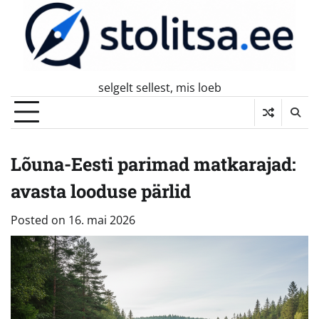
Skip
to
content
selgelt sellest, mis loeb
Lõuna-Eesti parimad matkarajad:
avasta looduse pärlid
Posted on
16. mai 2026