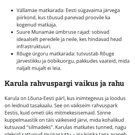
Vällamäe matkarada: Eesti sügavaima järvega
piirkond, kus tõusud panevad proovile ka
kogenud matkaja.
Suure Munamäe ümbruse rajad: sobivad
ideaalselt peredele ja neile, kes hindavad head
infrastruktuuri.
Rõuge ürgoru matkarada: tutvustab Rõuge
järvestikku ja ööbikuorgu, pakkudes vaateid, mida
naljalt mujalt ei leia.
Karula rahvuspargi vaikus ja rahu
Karula on Lõuna-Eesti pärl, kus inimtegevus ja loodus
on leidnud tasakaalu. See on väikseim rahvuspark
Eestis, kuid ometi üks mitmekesisemaid. Siinne
kuppelmaastik on täis väikeseid järvi, mida kohalikud
kutsuvad “silmadeks”. Karulas matkates tunned, nagu
oleksid sattunud muinasjuttu – iga künka taga avaneb