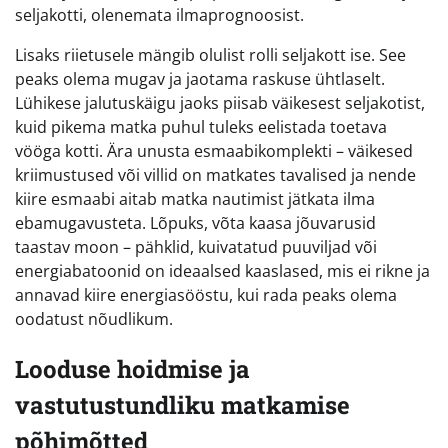
seljakotti, olenemata ilmaprognoosist.
Lisaks riietusele mängib olulist rolli seljakott ise. See
peaks olema mugav ja jaotama raskuse ühtlaselt.
Lühikese jalutuskäigu jaoks piisab väikesest seljakotist,
kuid pikema matka puhul tuleks eelistada toetava
vööga kotti. Ära unusta esmaabikomplekti – väikesed
kriimustused või villid on matkates tavalised ja nende
kiire esmaabi aitab matka nautimist jätkata ilma
ebamugavusteta. Lõpuks, võta kaasa jõuvarusid
taastav moon – pähklid, kuivatatud puuviljad või
energiabatoonid on ideaalsed kaaslased, mis ei rikne ja
annavad kiire energiasööstu, kui rada peaks olema
oodatust nõudlikum.
Looduse hoidmise ja
vastutustundliku matkamise
põhimõtted