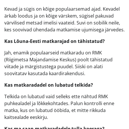
Kevad ja sügis on kõige populaarsemad ajad. Kevadel
ärkab loodus ja on kõige värskem, sügisel pakuvad
värvilised metsad imelisi vaateid. Suvi on sobilik neile,
kes soovivad ühendada matkamise ujumisega järvedes.
Kas Lõuna-Eesti matkarajad on tähistatud?
Jah, enamik populaarseid matkaradu on RMK
(Riigimetsa Majandamise Keskus) poolt tähistatud
viitade ja märgistustega puudel. Siiski on alati
soovitatav kasutada kaardirakendusi.
Kas matkaradadel on lubatud telkida?
Telkida on lubatud vaid selleks ette nähtud RMK
puhkealadel ja lõkkekohtades. Palun kontrolli enne
matka, kus on lubatud ööbida, et mitte rikkuda
kaitsealade eeskirju.
Kas ma saan matkaradadele tulla koeraga?