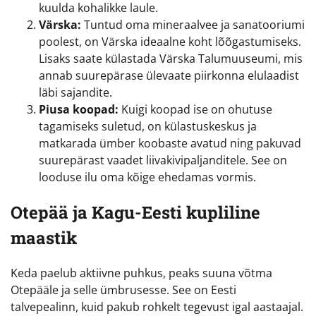
kuulda kohalikke laule.
Värska:
Tuntud oma mineraalvee ja sanatooriumi
poolest, on Värska ideaalne koht lõõgastumiseks.
Lisaks saate külastada Värska Talumuuseumi, mis
annab suurepärase ülevaate piirkonna elulaadist
läbi sajandite.
Piusa koopad:
Kuigi koopad ise on ohutuse
tagamiseks suletud, on külastuskeskus ja
matkarada ümber koobaste avatud ning pakuvad
suurepärast vaadet liivakivipaljanditele. See on
looduse ilu oma kõige ehedamas vormis.
Otepää ja Kagu-Eesti kupliline
maastik
Keda paelub aktiivne puhkus, peaks suuna võtma
Otepääle ja selle ümbrusesse. See on Eesti
talvepealinn, kuid pakub rohkelt tegevust igal aastaajal.