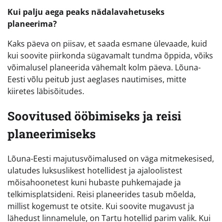
Kui palju aega peaks nädalavahetuseks
planeerima?
Kaks päeva on piisav, et saada esmane ülevaade, kuid
kui soovite piirkonda sügavamalt tundma õppida, võiks
võimalusel planeerida vähemalt kolm päeva. Lõuna-
Eesti võlu peitub just aeglases nautimises, mitte
kiiretes läbisõitudes.
Soovitused ööbimiseks ja reisi
planeerimiseks
Lõuna-Eesti majutusvõimalused on väga mitmekesised,
ulatudes luksuslikest hotellidest ja ajaloolistest
mõisahoonetest kuni hubaste puhkemajade ja
telkimisplatsideni. Reisi planeerides tasub mõelda,
millist kogemust te otsite. Kui soovite mugavust ja
lähedust linnamelule, on Tartu hotellid parim valik. Kui