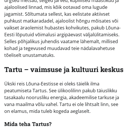
ürgsed metsad, selged järved, kuplilised maastikud ja
ajaloolised linnad, mis kõik ootavad oma lugude
jagamist. Sõltumata sellest, kas eelistate aktiivset
puhkust matkaradadel, ajaloolist hõngu mõisates või
vaikset äraolemist hubastes kohvikutes, pakub Lõuna-
Eesti lõputuid võimalusi argipäevast väljalülitamiseks.
Selles põhjalikus juhendis vaatame lähemalt, millised
kohad ja tegevused muudavad teie nädalavahetuse
tõeliselt unustamatuks.
Tartu – vaimsuse ja kultuuri keskus
Ükski reis Lõuna-Eestisse ei oleks täielik ilma
peatumiseta Tartus. See ülikoolilinn pakub täiuslikku
tasakaalu noorusliku energia, akadeemilise tarkuse ja
vana maailma võlu vahel. Tartu ei ole lihtsalt linn, see
on elamus, mida tuleb kogeda aeglaselt.
Mida teha Tartus?