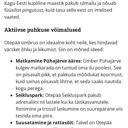
Kagu-Eesti kupliline maastik pakub silmailu ja nõuab
füüsilist pingutust, kuid tasu selle eest on imelised
vaated.
Aktiivse puhkuse võimalused
Otepää ümbrus on ideaalne koht neile, kes hindavad
värsket õhku ja liikumist. Siin on mõned ideed:
Matkamine Pühajärve ääres:
Ümber Pühajärve
kulgev matkarada on tuntud oma ilu poolest. See
on piisavalt pikk, et pakkuda mõõdukat koormust,
kuid samas piisavalt lihtne, et seda saaks nautida
kogu perega.
Seikluspark:
Otepää Seikluspark pakub
adrenaliini nii lastele kui ka täiskasvanutele.
Ronimine ja trossil laskumine on suurepärane viis
testida oma piire.
Suusatamine ja rattasõit:
Talvel on Otepää