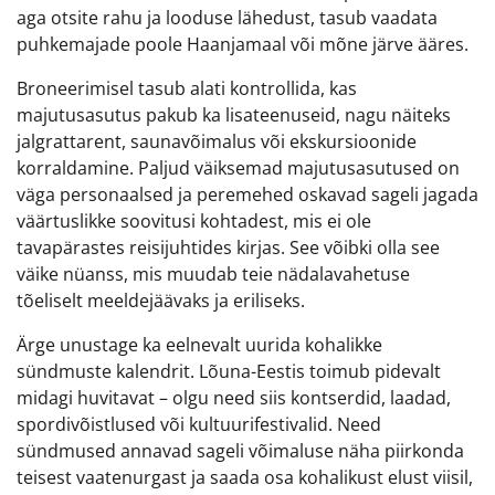
aga otsite rahu ja looduse lähedust, tasub vaadata
puhkemajade poole Haanjamaal või mõne järve ääres.
Broneerimisel tasub alati kontrollida, kas
majutusasutus pakub ka lisateenuseid, nagu näiteks
jalgrattarent, saunavõimalus või ekskursioonide
korraldamine. Paljud väiksemad majutusasutused on
väga personaalsed ja peremehed oskavad sageli jagada
väärtuslikke soovitusi kohtadest, mis ei ole
tavapärastes reisijuhtides kirjas. See võibki olla see
väike nüanss, mis muudab teie nädalavahetuse
tõeliselt meeldejäävaks ja eriliseks.
Ärge unustage ka eelnevalt uurida kohalikke
sündmuste kalendrit. Lõuna-Eestis toimub pidevalt
midagi huvitavat – olgu need siis kontserdid, laadad,
spordivõistlused või kultuurifestivalid. Need
sündmused annavad sageli võimaluse näha piirkonda
teisest vaatenurgast ja saada osa kohalikust elust viisil,