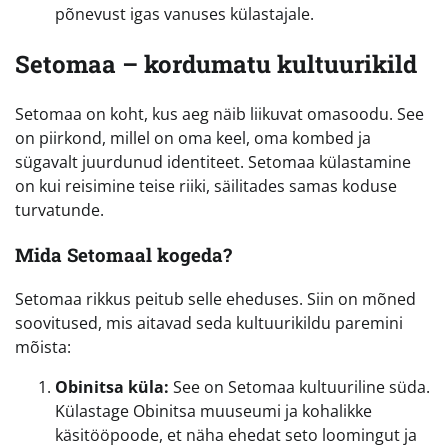
põnevust igas vanuses külastajale.
Setomaa – kordumatu kultuurikild
Setomaa on koht, kus aeg näib liikuvat omasoodu. See
on piirkond, millel on oma keel, oma kombed ja
sügavalt juurdunud identiteet. Setomaa külastamine
on kui reisimine teise riiki, säilitades samas koduse
turvatunde.
Mida Setomaal kogeda?
Setomaa rikkus peitub selle eheduses. Siin on mõned
soovitused, mis aitavad seda kultuurikildu paremini
mõista:
Obinitsa küla:
See on Setomaa kultuuriline süda.
Külastage Obinitsa muuseumi ja kohalikke
käsitööpoode, et näha ehedat seto loomingut ja