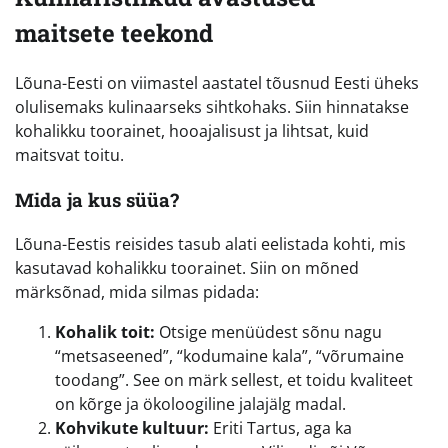
maitsete teekond
Lõuna-Eesti on viimastel aastatel tõusnud Eesti üheks
olulisemaks kulinaarseks sihtkohaks. Siin hinnatakse
kohalikku toorainet, hooajalisust ja lihtsat, kuid
maitsvat toitu.
Mida ja kus süüa?
Lõuna-Eestis reisides tasub alati eelistada kohti, mis
kasutavad kohalikku toorainet. Siin on mõned
märksõnad, mida silmas pidada:
Kohalik toit:
Otsige menüüdest sõnu nagu
“metsaseened”, “kodumaine kala”, “võrumaine
toodang”. See on märk sellest, et toidu kvaliteet
on kõrge ja ökoloogiline jalajälg madal.
Kohvikute kultuur:
Eriti Tartus, aga ka