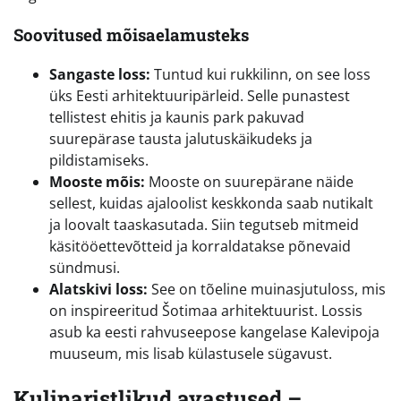
Soovitused mõisaelamusteks
Sangaste loss:
Tuntud kui rukkilinn, on see loss
üks Eesti arhitektuuripärleid. Selle punastest
tellistest ehitis ja kaunis park pakuvad
suurepärase tausta jalutuskäikudeks ja
pildistamiseks.
Mooste mõis:
Mooste on suurepärane näide
sellest, kuidas ajaloolist keskkonda saab nutikalt
ja loovalt taaskasutada. Siin tegutseb mitmeid
käsitööettevõtteid ja korraldatakse põnevaid
sündmusi.
Alatskivi loss:
See on tõeline muinasjutuloss, mis
on inspireeritud Šotimaa arhitektuurist. Lossis
asub ka eesti rahvuseepose kangelase Kalevipoja
muuseum, mis lisab külastusele sügavust.
Kulinaristlikud avastused –