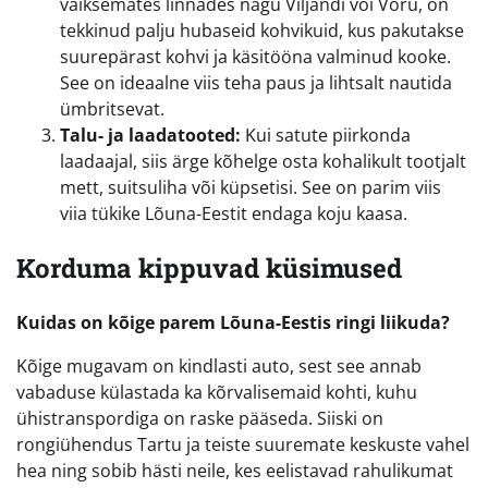
väiksemates linnades nagu Viljandi või Võru, on
tekkinud palju hubaseid kohvikuid, kus pakutakse
suurepärast kohvi ja käsitööna valminud kooke.
See on ideaalne viis teha paus ja lihtsalt nautida
ümbritsevat.
Talu- ja laadatooted:
Kui satute piirkonda
laadaajal, siis ärge kõhelge osta kohalikult tootjalt
mett, suitsuliha või küpsetisi. See on parim viis
viia tükike Lõuna-Eestit endaga koju kaasa.
Korduma kippuvad küsimused
Kuidas on kõige parem Lõuna-Eestis ringi liikuda?
Kõige mugavam on kindlasti auto, sest see annab
vabaduse külastada ka kõrvalisemaid kohti, kuhu
ühistranspordiga on raske pääseda. Siiski on
rongiühendus Tartu ja teiste suuremate keskuste vahel
hea ning sobib hästi neile, kes eelistavad rahulikumat