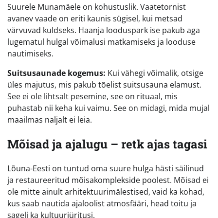
Suurele Munamäele on kohustuslik. Vaatetornist
avanev vaade on eriti kaunis sügisel, kui metsad
värvuvad kuldseks. Haanja looduspark ise pakub aga
lugematul hulgal võimalusi matkamiseks ja looduse
nautimiseks.
Suitsusaunade kogemus:
Kui vähegi võimalik, otsige
üles majutus, mis pakub tõelist suitsusauna elamust.
See ei ole lihtsalt pesemine, see on rituaal, mis
puhastab nii keha kui vaimu. See on midagi, mida mujal
maailmas naljalt ei leia.
Mõisad ja ajalugu – retk ajas tagasi
Lõuna-Eesti on tuntud oma suure hulga hästi säilinud
ja restaureeritud mõisakomplekside poolest. Mõisad ei
ole mitte ainult arhitektuurimälestised, vaid ka kohad,
kus saab nautida ajaloolist atmosfääri, head toitu ja
sageli ka kultuuriüritusi.