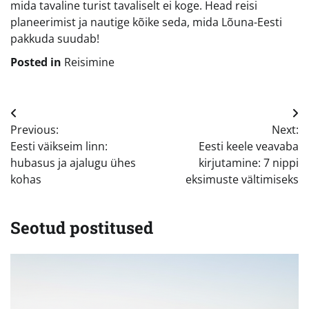
mida tavaline turist tavaliselt ei koge. Head reisi
planeerimist ja nautige kõike seda, mida Lõuna-Eesti
pakkuda suudab!
Posted in
Reisimine
Navigeerimine
Previous:
Next:
Eesti väikseim linn:
Eesti keele veavaba
hubasus ja ajalugu ühes
kirjutamine: 7 nippi
kohas
eksimuste vältimiseks
Seotud postitused