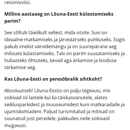
reisimisviisi.
Milline aastaaeg on Lõuna-Eesti külastamiseks
parim?
See sõltub täielikult sellest, mida otsite. Suvi on
ideaalne matkamiseks ja järveäärseks puhkuseks. Sügis
pakub imelist värvidemängu ja on suurepärane aeg
mõisate külastamiseks. Talv on parim suusatamiseks ja
hubasteks õhtuteks, kevad aga ärkamise ja looduse
tärkamise aeg.
Kas Lõuna-Eesti on peresõbralik sihtkoht?
Absoluutselt! Lõuna-Eestis on palju tegevusi, mis
sobivad nii lastele kui ka täiskasvanutele, alates
seiklusparkidest ja muuseumidest kuni matkaradade ja
ujumiskohtadeni. Paljud turismitalud ja mõisad on
suunatud just peredele, pakkudes neile sobivaid
mugavusi.