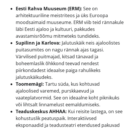
Eesti Rahva Muuseum (ERM):
See on
arhitektuuriline meistriteos ja üks Euroopa
moodsaimaid muuseume. ERM viib teid rännakule
läbi Eesti ajaloo ja kultuuri, pakkudes
avastamisrõõmu mitmeteks tundideks.
Supilinn ja Karlova:
Jalutuskäik neis ajaloolistes
puitasumites on nagu rännak ajas tagasi.
Värvilised puitmajad, kitsad tänavad ja
boheemlaslik õhkkond teevad nendest
piirkondadest ideaalse paiga rahulikeks
jalutuskäikudeks.
Toomemägi:
Tartu süda, kus kohtuvad
ajaloolised varemed, purskkaevud ja
vaateplatvormid. See on ideaalne koht piknikuks
või lihtsalt linnamelust eemaldumiseks.
Teaduskeskus AHHAA:
Kui reisite lastega, on see
kohustuslik peatuspaik. Interaktiivsed
eksponaadid ja teadusteatri etendused pakuvad