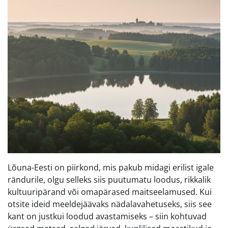
Lõuna-Eesti on piirkond, mis pakub midagi erilist igale
rändurile, olgu selleks siis puutumatu loodus, rikkalik
kultuuripärand või omapärased maitseelamused. Kui
otsite ideid meeldejäävaks nädalavahetuseks, siis see
kant on justkui loodud avastamiseks – siin kohtuvad