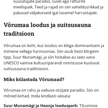
suusatajate paradiis, suvel aga ratturite
meelispaik. Teed ja rajad on siin vaheldusrikkad ja
pakuvad väljakutseid igal tasemel harrastajale.
Võrumaa loodus ja suitsusauna
traditsioon
Võrumaa on koht, kus loodus on kõige dominantsem ja
inimene sellega harmoonias. Siin asub Eesti kõrgeim
tipp, Suur Munamägi, ja siin hoitakse au sees vana
UNESCO vaimse kultuuripärandi nimistusse kuuluvat
suitsusauna traditsiooni.
Miks külastada Võrumaad?
Võrumaa on rahu ja vaikuse otsijate paradiis. Siin on
mõned kohad, mida kindlasti väisata:
Suur Munamägi ja Haanja looduspark:
Tõusmine