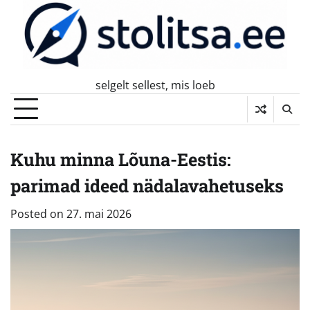
Skip
to
content
selgelt sellest, mis loeb
Kuhu minna Lõuna-Eestis:
parimad ideed nädalavahetuseks
Posted on
27. mai 2026