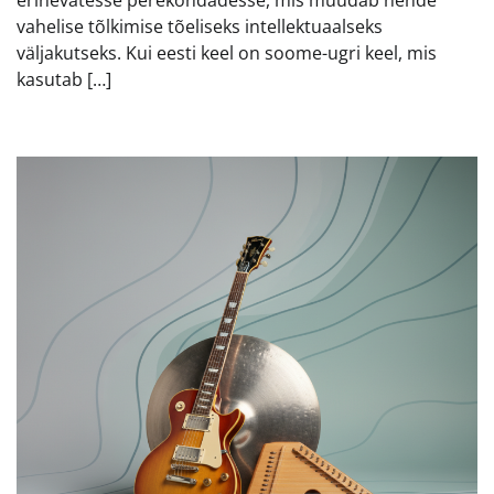
erinevatesse perekondadesse, mis muudab nende
vahelise tõlkimise tõeliseks intellektuaalseks
väljakutseks. Kui eesti keel on soome-ugri keel, mis
kasutab […]