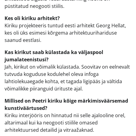
püstitatud neogooti stiilis.
Kes oli kiriku arhitekt?
Kiriku projekteeris tuntud eesti arhitekt Georg Hellat,
kes oli üks esimesi kõrgema arhitektuurihariduse
saanud eestlasi.
Kas kirikut saab külastada ka väljaspool
jumalateenistusi?
Jah, kirikut on võimalik külastada. Soovitav on eelnevalt
tutvuda koguduse kodulehel oleva infoga
lahtiolekuaegade kohta, et tagada ligipääs ja vältida
võimalikke piiranguid ürituste ajal.
Millised on Peetri kiriku kõige märkimisväärsemad
kunstiväärtused?
Kiriku interjööris on hinnatud nii selle ajalooline orel,
altarimaal kui ka neogooti stiilile omased
arhitektuursed detailid ja vitraažaknad.