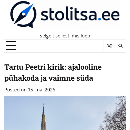
Skip
to
content
selgelt sellest, mis loeb
Tartu Peetri kirik: ajalooline
pühakoda ja vaimne süda
Posted on
15. mai 2026