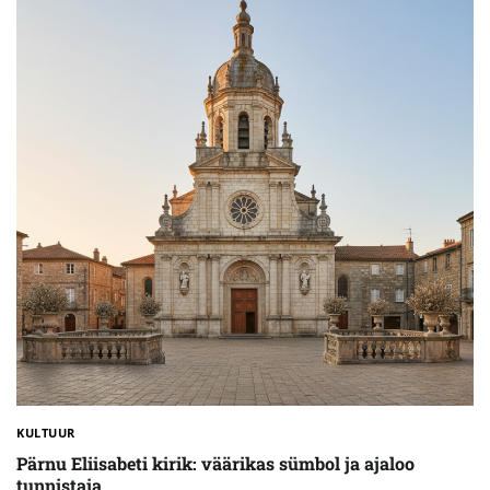
KULTUUR
Pärnu Eliisabeti kirik: väärikas sümbol ja ajaloo
tunnistaja