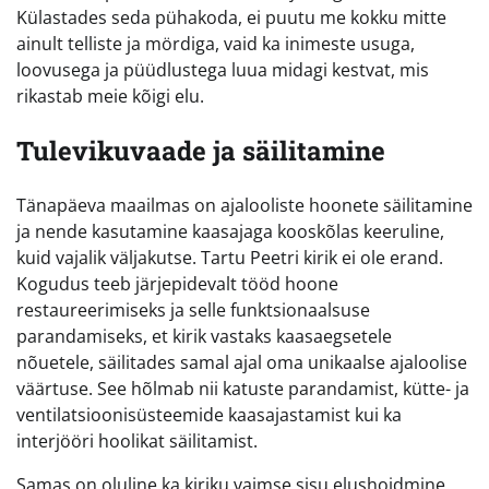
Külastades seda pühakoda, ei puutu me kokku mitte
ainult telliste ja mördiga, vaid ka inimeste usuga,
loovusega ja püüdlustega luua midagi kestvat, mis
rikastab meie kõigi elu.
Tulevikuvaade ja säilitamine
Tänapäeva maailmas on ajalooliste hoonete säilitamine
ja nende kasutamine kaasajaga kooskõlas keeruline,
kuid vajalik väljakutse. Tartu Peetri kirik ei ole erand.
Kogudus teeb järjepidevalt tööd hoone
restaureerimiseks ja selle funktsionaalsuse
parandamiseks, et kirik vastaks kaasaegsetele
nõuetele, säilitades samal ajal oma unikaalse ajaloolise
väärtuse. See hõlmab nii katuste parandamist, kütte- ja
ventilatsioonisüsteemide kaasajastamist kui ka
interjööri hoolikat säilitamist.
Samas on oluline ka kiriku vaimse sisu elushoidmine.