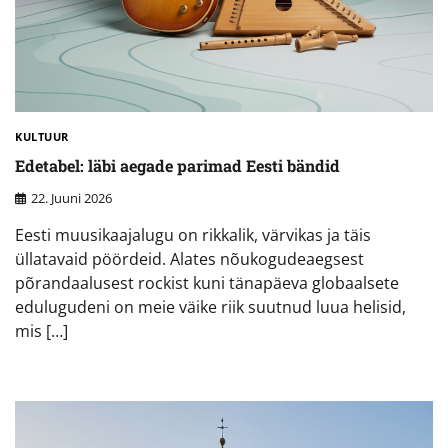
KULTUUR
Edetabel: läbi aegade parimad Eesti bändid
22. Juuni 2026
Eesti muusikaajalugu on rikkalik, värvikas ja täis
üllatavaid pöördeid. Alates nõukogudeaegsest
põrandaalusest rockist kuni tänapäeva globaalsete
edulugudeni on meie väike riik suutnud luua helisid,
mis […]