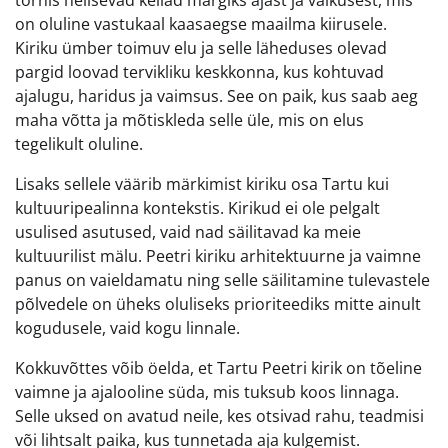
tornis helisevad kellad märgiks ajast ja vaikusest, mis
on oluline vastukaal kaasaegse maailma kiirusele.
Kiriku ümber toimuv elu ja selle läheduses olevad
pargid loovad tervikliku keskkonna, kus kohtuvad
ajalugu, haridus ja vaimsus. See on paik, kus saab aeg
maha võtta ja mõtiskleda selle üle, mis on elus
tegelikult oluline.
Lisaks sellele väärib märkimist kiriku osa Tartu kui
kultuuripealinna kontekstis. Kirikud ei ole pelgalt
usulised asutused, vaid nad säilitavad ka meie
kultuurilist mälu. Peetri kiriku arhitektuurne ja vaimne
panus on vaieldamatu ning selle säilitamine tulevastele
põlvedele on üheks oluliseks prioriteediks mitte ainult
kogudusele, vaid kogu linnale.
Kokkuvõttes võib öelda, et Tartu Peetri kirik on tõeline
vaimne ja ajalooline süda, mis tuksub koos linnaga.
Selle uksed on avatud neile, kes otsivad rahu, teadmisi
või lihtsalt paika, kus tunnetada aja kulgemist.