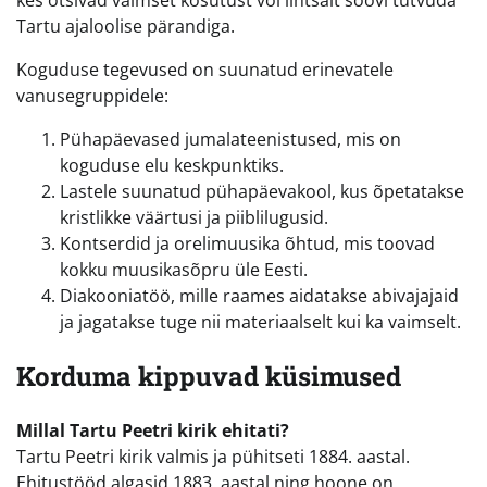
kes otsivad vaimset kosutust või lihtsalt soovi tutvuda
Tartu ajaloolise pärandiga.
Koguduse tegevused on suunatud erinevatele
vanusegruppidele:
Pühapäevased jumalateenistused, mis on
koguduse elu keskpunktiks.
Lastele suunatud pühapäevakool, kus õpetatakse
kristlikke väärtusi ja piiblilugusid.
Kontserdid ja orelimuusika õhtud, mis toovad
kokku muusikasõpru üle Eesti.
Diakooniatöö, mille raames aidatakse abivajajaid
ja jagatakse tuge nii materiaalselt kui ka vaimselt.
Korduma kippuvad küsimused
Millal Tartu Peetri kirik ehitati?
Tartu Peetri kirik valmis ja pühitseti 1884. aastal.
Ehitustööd algasid 1883. aastal ning hoone on