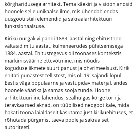
kõrgharidusega arhitekt. Tema käekiri ja visioon andsid
hoonele selle unikaalse ilme, mis ühendab endas
uusgooti stiili elemendid ja sakraalarhitektuuri
funktsionaalsuse.
Kiriku nurgakivi pandi 1883. aastal ning ehitustööd
vältasid mitu aastat, kulmineerudes pühitsemisega
1884. aastal. Ehitustegevus oli toonases kontekstis
märkimisväärne ettevõtmine, mis nõudis
koguduseliikmete suurt panust ja ohvrimeelsust. Kirik
ehitati punastest tellistest, mis oli 19. sajandi lõpul
Eestis väga populaarne ja vastupidav materjal, andes
hoonele väärika ja samas sooja tunde. Hoone
arhitektuuriline lahendus, sealhulgas kõrge torn ja
teravkaarsed aknad, on tüüpilised neogootikale, mida
hakati toona laialdaselt kasutama just kirikuehituses, et
rõhutada pürgimist taeva poole ja sakraalset
autoriteeti.