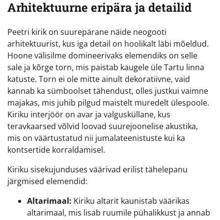
Arhitektuurne eripära ja detailid
Peetri kirik on suurepärane näide neogooti
arhitektuurist, kus iga detail on hoolikalt läbi mõeldud.
Hoone välisilme domineerivaks elemendiks on selle
sale ja kõrge torn, mis paistab kaugele üle Tartu linna
katuste. Torn ei ole mitte ainult dekoratiivne, vaid
kannab ka sümboolset tähendust, olles justkui vaimne
majakas, mis juhib pilgud maistelt muredelt ülespoole.
Kiriku interjöör on avar ja valgusküllane, kus
teravkaarsed võlvid loovad suurejoonelise akustika,
mis on väärtustatud nii jumalateenistuste kui ka
kontsertide korraldamisel.
Kiriku sisekujunduses väärivad erilist tähelepanu
järgmised elemendid:
Altarimaal:
Kiriku altarit kaunistab väärikas
altarimaal, mis lisab ruumile pühalikkust ja annab