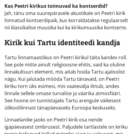
Kas Peetri kirikus toimuvad ka kontserdid?
Jah, tänu oma suurepärasele akustikale on Peetri kirik
hinnatud kontserdipaik, kus korraldatakse regulaarselt
nii klassikalise muusika kui ka kirikumuusika kontserte.
Kirik kui Tartu identiteedi kandja
Tartu linnamaastikus on Peetri kirikul täita kandev roll.
See pole mitte ainult religioosne ehitis, vaid ka oluline
linnakultuuri element, mis aitab hoida Tartu ajaloolist
nägu. Kui jalutada mööda Tartu tänavaid, on Peetri
kiriku torn üks esimesi, mis vaatevälja ilmub, andes
linnale sellele omase turvalise ja väärika atmosfääri.
See hoone on tunnistajaks Tartu arengule väikesest
ülikoolilinnast tänapäevaseks Euroopa keskuseks.
Linnaelanike jaoks on Peetri kirik osa nende
igapäevasest ümbrusest. Paljudele tartlastele on kiriku