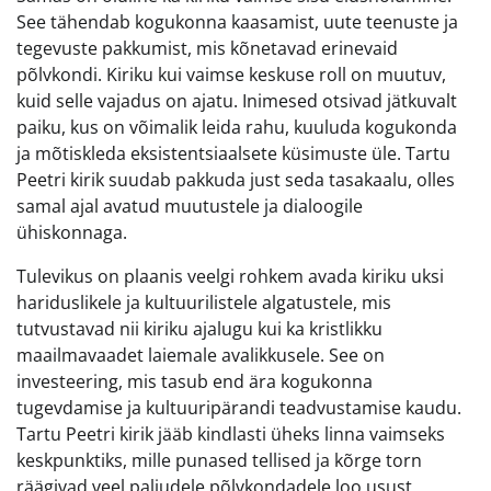
See tähendab kogukonna kaasamist, uute teenuste ja
tegevuste pakkumist, mis kõnetavad erinevaid
põlvkondi. Kiriku kui vaimse keskuse roll on muutuv,
kuid selle vajadus on ajatu. Inimesed otsivad jätkuvalt
paiku, kus on võimalik leida rahu, kuuluda kogukonda
ja mõtiskleda eksistentsiaalsete küsimuste üle. Tartu
Peetri kirik suudab pakkuda just seda tasakaalu, olles
samal ajal avatud muutustele ja dialoogile
ühiskonnaga.
Tulevikus on plaanis veelgi rohkem avada kiriku uksi
hariduslikele ja kultuurilistele algatustele, mis
tutvustavad nii kiriku ajalugu kui ka kristlikku
maailmavaadet laiemale avalikkusele. See on
investeering, mis tasub end ära kogukonna
tugevdamise ja kultuuripärandi teadvustamise kaudu.
Tartu Peetri kirik jääb kindlasti üheks linna vaimseks
keskpunktiks, mille punased tellised ja kõrge torn
räägivad veel paljudele põlvkondadele loo usust,