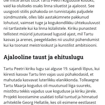
ole mitte ainult EELK Tartu Peetri koguduse koduks,
vaid ka oluliseks osaks linna siluetist ja ajaloost. See
uusgooti stiilis pühakoda on tunnistajaks paljudele
sündmustele, olles läbi aastakümnete pakkunud
lohutust, vaimset tuge ja kogukondlikku ühtekuuluvust
nii tartlastele kui ka linna külalistele. Kiriku punastest
tellistest müürid jutustavad lugusid ajast, mil Tartu
kasvas ja arenes, peegeldades nii usulist pühendumist
kui ka toonast meistrioskust ja kunstilist ambitsiooni.
Ajalooline taust ja ehituslugu
Tartu Peetri kiriku lugu sai alguse 19. sajandi lõpus, kui
kiiresti kasvav Tartu linn vajas uusi pühakodasid, et
mahutada kasvavat luterlikku elanikkonda. Tolleaegne
Tartu Maarja kogudus oli muutunud liiga suureks,
mistõttu tekkis vajadus uue koguduse ja kiriku järele.
Projekti koostamine usaldati tollal tuntud ja hinnatud
arhitektile Georg Hellatile, kes oli esimene eestlasest