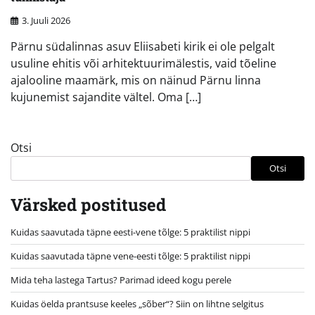
3. Juuli 2026
Pärnu südalinnas asuv Eliisabeti kirik ei ole pelgalt
usuline ehitis või arhitektuurimälestis, vaid tõeline
ajalooline maamärk, mis on näinud Pärnu linna
kujunemist sajandite vältel. Oma […]
Otsi
Otsi
Värsked postitused
Kuidas saavutada täpne eesti-vene tõlge: 5 praktilist nippi
Kuidas saavutada täpne vene-eesti tõlge: 5 praktilist nippi
Mida teha lastega Tartus? Parimad ideed kogu perele
Kuidas öelda prantsuse keeles „sõber“? Siin on lihtne selgitus