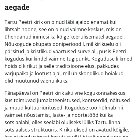
aegade
Tartu Peetri kirik on olnud läbi ajaloo enamat kui
lihtsalt hoone; see on olnud vaimne keskus, mis on
ühendanud inimesi ka kõige keerulisematel aegadel.
Nõukogude okupatsiooniperioodil, mil kirikuelu oli
pärsitud ja kristlikud väärtused surve all, püsis Peetri
kogudus kui kindel vaimne tugipunkt. Koguduse liikmed
hoidsid kirikut ja selle traditsioone elus, pakkudes
varjupaika ja lootust ajal, mil ühiskondlikud hoiakud
olid muutunud vaenulikuks.
Tänapäeval on Peetri kirik aktiivne kogukonnakeskus,
kus toimuvad jumalateenistused, kontserdid, näitused
ja muud kultuuriüritused. Koguduse töö hõlmab nii
vaimset nõustamist, laste- ja noortetööd kui ka
sotsiaalabi, olles seeläbi oluliseks lüliks Tartu linna
sotsiaalses struktuuris. Kiriku uksed on avatud kõigile,