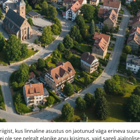
igist, kus linnaline asustus on jaotunud väga erineva suuru
i ole see pelgalt elanike arvu küsimus, vaid sageli ajaloolise