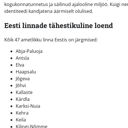
kogukonnatunnetus ja säilinud ajalooline miljöö. Kuigi n
identiteedi kandjatena äärmiselt olulised.
Eesti linnade tähestikuline loend
Kõik 47 ametlikku linna Eestis on järgmised:
Abja-Paluoja
Antsla
Elva
Haapsalu
Jõgeva
Jõhvi
Kallaste
Kärdla
Karksi-Nuia
Kehra
Keila
Kilingi-Nõmme