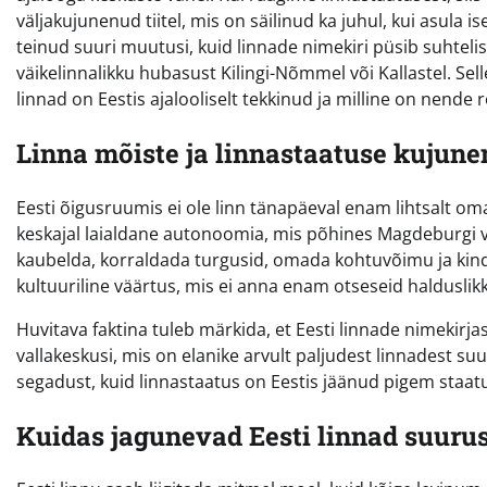
väljakujunenud tiitel, mis on säilinud ka juhul, kui asula
teinud suuri muutusi, kuid linnade nimekiri püsib suhtelise
väikelinnalikku hubasust Kilingi-Nõmmel või Kallastel. Sell
linnad on Eestis ajalooliselt tekkinud ja milline on nende
Linna mõiste ja linnastaatuse kujune
Eesti õigusruumis ei ole linn tänapäeval enam lihtsalt oma
keskajal laialdane autonoomia, mis põhines Magdeburgi võ
kaubelda, korraldada turgusid, omada kohtuvõimu ja kindl
kultuuriline väärtus, mis ei anna enam otseseid halduslikk
Huvitava faktina tuleb märkida, et Eesti linnade nimekirj
vallakeskusi, mis on elanike arvult paljudest linnadest su
segadust, kuid linnastaatus on Eestis jäänud pigem staatu
Kuidas jagunevad Eesti linnad suurus