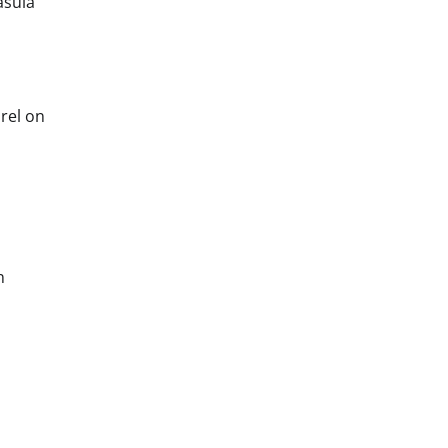
asula
ärel on
n