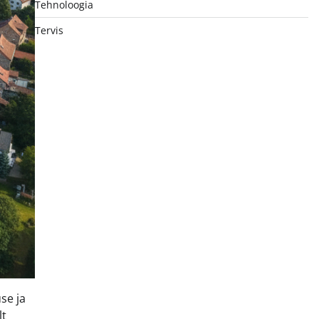
Tehnoloogia
Tervis
se ja
lt