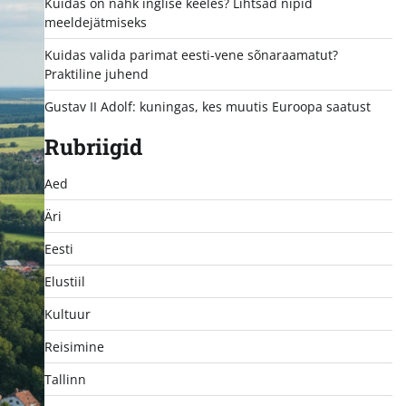
Kuidas on nahk inglise keeles? Lihtsad nipid
meeldejätmiseks
Kuidas valida parimat eesti-vene sõnaraamatut?
Praktiline juhend
Gustav II Adolf: kuningas, kes muutis Euroopa saatust
Rubriigid
Aed
Äri
Eesti
Elustiil
Kultuur
Reisimine
Tallinn