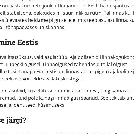
 ise on aastakümnete jooksul kahanenud. Eesti haldusjaotus o
lt stabiilsena, pakkudes nii suurlinlikku rütmi Tallinnas kui 
es ülevaates heidame pilgu sellele, mis teeb asulast linna, k
 roll tänapäevases ühiskonnas.
mine Eestis
valitsusüksus, vaid asulatüüp. Ajalooliselt oli linnakogukon
i Lübecki õigusel. Linnaõigused tähendasid tollal õigust
ustusi. Tänapäeva Eestis on linnastaatus pigem ajalooline 
e eeliseid võrreldes vallakeskustega.
as on asulaid, kus elab vaid mõnisada inimest, ning samas on
uremad, kuid pole kunagi linnaõigusi saanud. See tekitab tiht
se ja identiteedi küsimuseks.
e järgi?