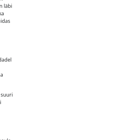
n läbi
ka
uidas
dadel
ja
 suuri
i