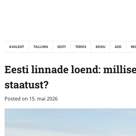
Skip
to
content
AVALEHT
TALLINN
EESTI
TERVIS
KODU
AED
RE
Eesti linnade loend: milli
staatust?
Posted on
15. mai 2026