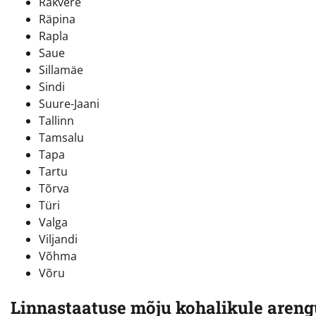
Rakvere
Räpina
Rapla
Saue
Sillamäe
Sindi
Suure-Jaani
Tallinn
Tamsalu
Tapa
Tartu
Tõrva
Türi
Valga
Viljandi
Võhma
Võru
Linnastaatuse mõju kohalikule areng