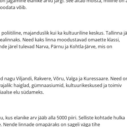
on jagamine elanike arvu järgi. See aitab mõista, milline on 
t oodata võib.
poliitiline, majanduslik kui ka kultuuriline keskus. Tallinna j
pealinnaks. Need kaks linna moodustavad omaette klassi,
de järel tulevad Narva, Pärnu ja Kohtla-Järve, mis on
 nagu Viljandi, Rakvere, Võru, Valga ja Kuressaare. Need o
jalik: haiglad, gümnaasiumid, kultuurikeskused ja toimiv
iaalse elu südameks.
 kus elanike arv jääb alla 5000 piiri. Selliste kohtade hulka
te. Nende linnade omapäraks on sageli väga tihe