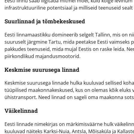
Eesti linnu saab liigitada mitmel moel, kuid kõige levinum 
infrastruktuuriline potentsiaal ja milliseid teenuseid seal
Suurlinnad ja tõmbekeskused
Eesti linnamaastikku domineerib selgelt Tallinn, mis on nii 
suuruselt järgmine Tartu, mida peetakse Eesti vaimseks 
pakkudes teenuseid, mida mujal Eestis on raske leida. Nen
piirkondlikud majandusmootorid.
Keskmise suurusega linnad
Keskmise suurusega linnade hulka kuuluvad sellised kohad
tüüpilised maakonnakeskused, kus on olemas kõik eluks va
ühistransport. Need linnad on sageli oma maakonna sots
Väikelinnad
Eesti linnade nimekirjas on märkimisväärne hulk väikelinnu,
kuuluvad näiteks Karksi-Nuia, Antsla, Mõisaküla ja Kallas