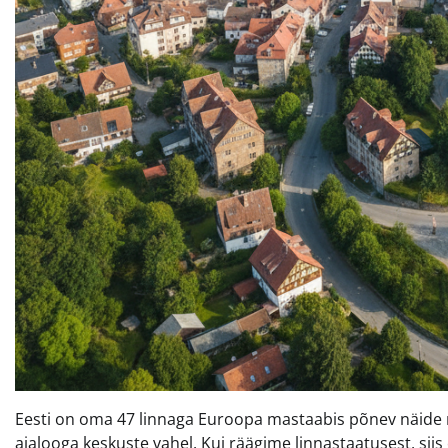
Eesti on oma 47 linnaga Euroopa mastaabis põnev näide ri
ajalooga keskuste vahel. Kui räägime linnastaatusest, siis e