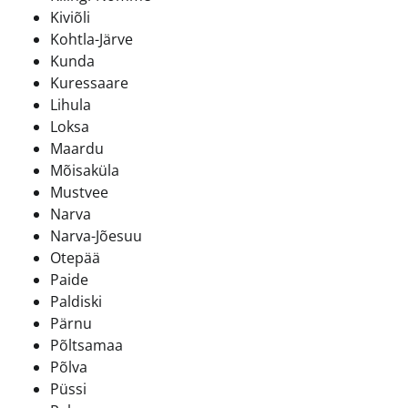
Kiviõli
Kohtla-Järve
Kunda
Kuressaare
Lihula
Loksa
Maardu
Mõisaküla
Mustvee
Narva
Narva-Jõesuu
Otepää
Paide
Paldiski
Pärnu
Põltsamaa
Põlva
Püssi