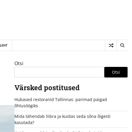
LEHT
Otsi
Otsi
Värsked postitused
Hubased restoranid Tallinnas: parimad paigad
õhtusöögiks
Mida tähendab liibra ja kuidas seda sõna õigesti
kasutada?