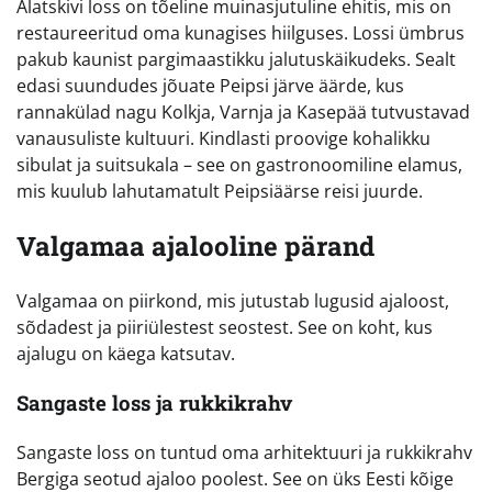
Alatskivi loss on tõeline muinasjutuline ehitis, mis on
restaureeritud oma kunagises hiilguses. Lossi ümbrus
pakub kaunist pargimaastikku jalutuskäikudeks. Sealt
edasi suundudes jõuate Peipsi järve äärde, kus
rannakülad nagu Kolkja, Varnja ja Kasepää tutvustavad
vanausuliste kultuuri. Kindlasti proovige kohalikku
sibulat ja suitsukala – see on gastronoomiline elamus,
mis kuulub lahutamatult Peipsiäärse reisi juurde.
Valgamaa ajalooline pärand
Valgamaa on piirkond, mis jutustab lugusid ajaloost,
sõdadest ja piiriülestest seostest. See on koht, kus
ajalugu on käega katsutav.
Sangaste loss ja rukkikrahv
Sangaste loss on tuntud oma arhitektuuri ja rukkikrahv
Bergiga seotud ajaloo poolest. See on üks Eesti kõige