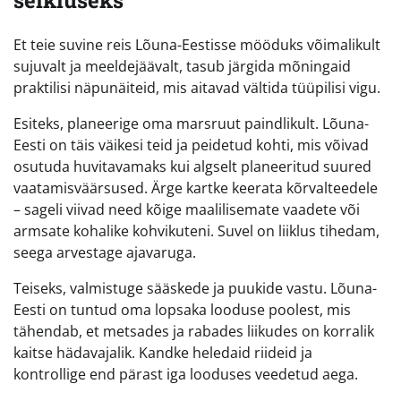
seikluseks
Et teie suvine reis Lõuna-Eestisse mööduks võimalikult
sujuvalt ja meeldejäävalt, tasub järgida mõningaid
praktilisi näpunäiteid, mis aitavad vältida tüüpilisi vigu.
Esiteks, planeerige oma marsruut paindlikult. Lõuna-
Eesti on täis väikesi teid ja peidetud kohti, mis võivad
osutuda huvitavamaks kui algselt planeeritud suured
vaatamisväärsused. Ärge kartke keerata kõrvalteedele
– sageli viivad need kõige maalilisemate vaadete või
armsate kohalike kohvikuteni. Suvel on liiklus tihedam,
seega arvestage ajavaruga.
Teiseks, valmistuge sääskede ja puukide vastu. Lõuna-
Eesti on tuntud oma lopsaka looduse poolest, mis
tähendab, et metsades ja rabades liikudes on korralik
kaitse hädavajalik. Kandke heledaid riideid ja
kontrollige end pärast iga looduses veedetud aega.