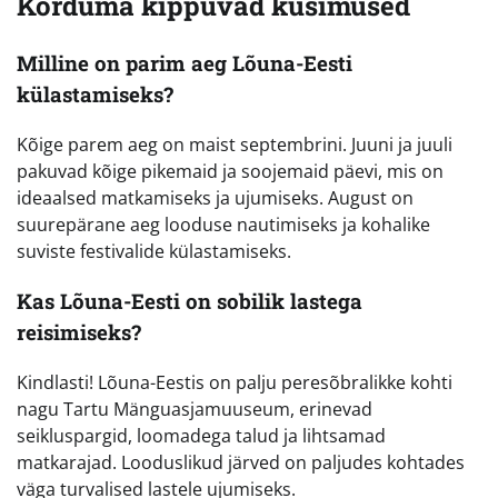
Korduma kippuvad küsimused
Milline on parim aeg Lõuna-Eesti
külastamiseks?
Kõige parem aeg on maist septembrini. Juuni ja juuli
pakuvad kõige pikemaid ja soojemaid päevi, mis on
ideaalsed matkamiseks ja ujumiseks. August on
suurepärane aeg looduse nautimiseks ja kohalike
suviste festivalide külastamiseks.
Kas Lõuna-Eesti on sobilik lastega
reisimiseks?
Kindlasti! Lõuna-Eestis on palju peresõbralikke kohti
nagu Tartu Mänguasjamuuseum, erinevad
seikluspargid, loomadega talud ja lihtsamad
matkarajad. Looduslikud järved on paljudes kohtades
väga turvalised lastele ujumiseks.