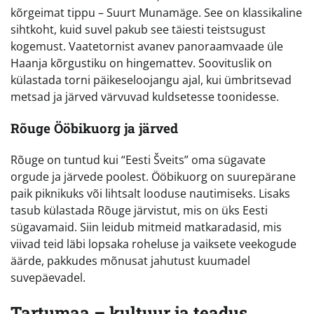
kõrgeimat tippu – Suurt Munamäge. See on klassikaline
sihtkoht, kuid suvel pakub see täiesti teistsugust
kogemust. Vaatetornist avanev panoraamvaade üle
Haanja kõrgustiku on hingemattev. Soovituslik on
külastada torni päikeseloojangu ajal, kui ümbritsevad
metsad ja järved värvuvad kuldsetesse toonidesse.
Rõuge Ööbikuorg ja järved
Rõuge on tuntud kui “Eesti Šveits” oma sügavate
orgude ja järvede poolest. Ööbikuorg on suurepärane
paik piknikuks või lihtsalt looduse nautimiseks. Lisaks
tasub külastada Rõuge järvistut, mis on üks Eesti
sügavamaid. Siin leidub mitmeid matkaradasid, mis
viivad teid läbi lopsaka roheluse ja vaiksete veekogude
äärde, pakkudes mõnusat jahutust kuumadel
suvepäevadel.
Tartumaa – kultuur ja teadus