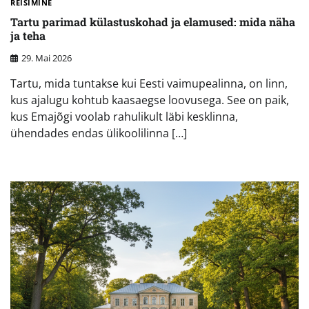
REISIMINE
Tartu parimad külastuskohad ja elamused: mida näha
ja teha
29. Mai 2026
Tartu, mida tuntakse kui Eesti vaimupealinna, on linn,
kus ajalugu kohtub kaasaegse loovusega. See on paik,
kus Emajõgi voolab rahulikult läbi kesklinna,
ühendades endas ülikoolilinna […]