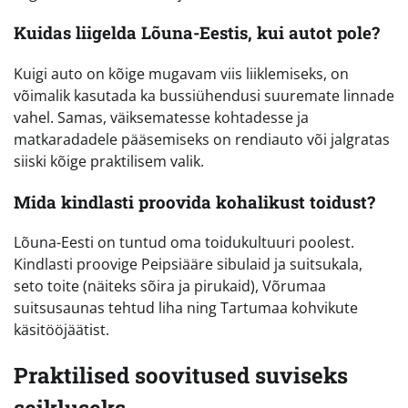
Kuidas liigelda Lõuna-Eestis, kui autot pole?
Kuigi auto on kõige mugavam viis liiklemiseks, on
võimalik kasutada ka bussiühendusi suuremate linnade
vahel. Samas, väiksematesse kohtadesse ja
matkaradadele pääsemiseks on rendiauto või jalgratas
siiski kõige praktilisem valik.
Mida kindlasti proovida kohalikust toidust?
Lõuna-Eesti on tuntud oma toidukultuuri poolest.
Kindlasti proovige Peipsiääre sibulaid ja suitsukala,
seto toite (näiteks sõira ja pirukaid), Võrumaa
suitsusaunas tehtud liha ning Tartumaa kohvikute
käsitööjäätist.
Praktilised soovitused suviseks