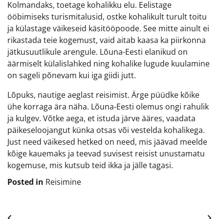
Kolmandaks, toetage kohalikku elu. Eelistage
ööbimiseks turismitalusid, ostke kohalikult turult toitu
ja külastage väikeseid käsitööpoode. See mitte ainult ei
rikastada teie kogemust, vaid aitab kaasa ka piirkonna
jätkusuutlikule arengule. Lõuna-Eesti elanikud on
äärmiselt külalislahked ning kohalike lugude kuulamine
on sageli põnevam kui iga giidi jutt.
Lõpuks, nautige aeglast reisimist. Ärge püüdke kõike
ühe korraga ära näha. Lõuna-Eesti olemus ongi rahulik
ja kulgev. Võtke aega, et istuda järve ääres, vaadata
päikeseloojangut künka otsas või vestelda kohalikega.
Just need väikesed hetked on need, mis jäävad meelde
kõige kauemaks ja teevad suvisest reisist unustamatu
kogemuse, mis kutsub teid ikka ja jälle tagasi.
Posted in
Reisimine