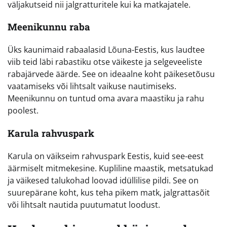
väljakutseid nii jalgratturitele kui ka matkajatele.
Meenikunnu raba
Üks kaunimaid rabaalasid Lõuna-Eestis, kus laudtee
viib teid läbi rabastiku otse väikeste ja selgeveeliste
rabajärvede äärde. See on ideaalne koht päikesetõusu
vaatamiseks või lihtsalt vaikuse nautimiseks.
Meenikunnu on tuntud oma avara maastiku ja rahu
poolest.
Karula rahvuspark
Karula on väikseim rahvuspark Eestis, kuid see-eest
äärmiselt mitmekesine. Kupliline maastik, metsatukad
ja väikesed talukohad loovad idüllilise pildi. See on
suurepärane koht, kus teha pikem matk, jalgrattasõit
või lihtsalt nautida puutumatut loodust.