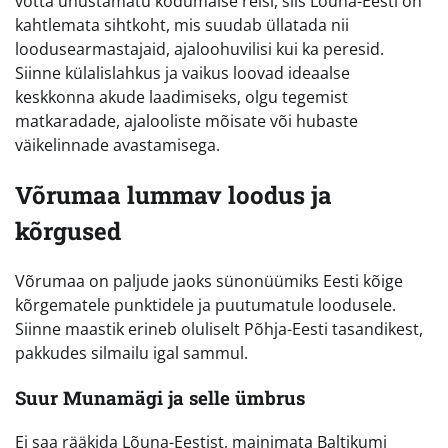
võtta unustamatu kodumaise reisi, siis Lõuna-Eesti on
kahtlemata sihtkoht, mis suudab üllatada nii
loodusearmastajaid, ajaloohuvilisi kui ka peresid.
Siinne külalislahkus ja vaikus loovad ideaalse
keskkonna akude laadimiseks, olgu tegemist
matkaradade, ajalooliste mõisate või hubaste
väikelinnade avastamisega.
Võrumaa lummav loodus ja
kõrgused
Võrumaa on paljude jaoks sünonüümiks Eesti kõige
kõrgematele punktidele ja puutumatule loodusele.
Siinne maastik erineb oluliselt Põhja-Eesti tasandikest,
pakkudes silmailu igal sammul.
Suur Munamägi ja selle ümbrus
Ei saa rääkida Lõuna-Eestist, mainimata Baltikumi