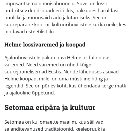
imposantsemaid mõisahooneid. Suvel on lossi
ümbritsev dendropark eriti ilus, pakkudes haruldasi
puuliike ja mõnusaid radu jalutamiseks. See on
suurepärane koht nii kultuurihuvilistele kui ka neile, kes
hindavad esteetilist ilu.
Helme lossivaremed ja koopad
Ajaloohuvilistele pakub huvi Helme ordulinnuse
varemed. Need varemed on ühed kõige
suurejoonelisemad Eestis. Nende läheduses asuvad
Helme koopad, millel on oma müstiline hõng ja
legendid. See on põnev koht, kus ühendada kerge matk
ja ajalooline õppetund.
Setomaa eripära ja kultuur
Setomaa on kui omaette maailm, kus säilivad
sajanditevanused traditsioonid, keelepruuk ja