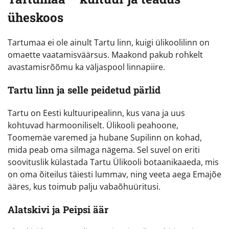
üheskoos
Tartumaa ei ole ainult Tartu linn, kuigi ülikoolilinn on
omaette vaatamisväärsus. Maakond pakub rohkelt
avastamisrõõmu ka väljaspool linnapiire.
Tartu linn ja selle peidetud pärlid
Tartu on Eesti kultuuripealinn, kus vana ja uus
kohtuvad harmooniliselt. Ülikooli peahoone,
Toomemäe varemed ja hubane Supilinn on kohad,
mida peab oma silmaga nägema. Sel suvel on eriti
soovituslik külastada Tartu Ülikooli botaanikaaeda, mis
on oma õiteilus täiesti lummav, ning veeta aega Emajõe
ääres, kus toimub palju vabaõhuüritusi.
Alatskivi ja Peipsi äär