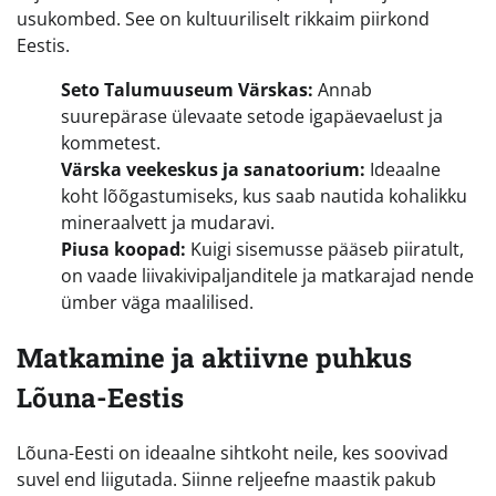
usukombed. See on kultuuriliselt rikkaim piirkond
Eestis.
Seto Talumuuseum Värskas:
Annab
suurepärase ülevaate setode igapäevaelust ja
kommetest.
Värska veekeskus ja sanatoorium:
Ideaalne
koht lõõgastumiseks, kus saab nautida kohalikku
mineraalvett ja mudaravi.
Piusa koopad:
Kuigi sisemusse pääseb piiratult,
on vaade liivakivipaljanditele ja matkarajad nende
ümber väga maalilised.
Matkamine ja aktiivne puhkus
Lõuna-Eestis
Lõuna-Eesti on ideaalne sihtkoht neile, kes soovivad
suvel end liigutada. Siinne reljeefne maastik pakub