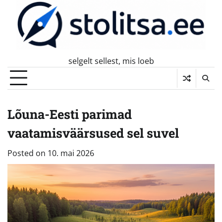
Skip
to
content
selgelt sellest, mis loeb
Lõuna-Eesti parimad
vaatamisväärsused sel suvel
Posted on
10. mai 2026