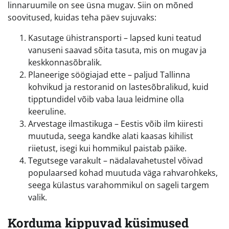
linnaruumile on see üsna mugav. Siin on mõned
soovitused, kuidas teha päev sujuvaks:
Kasutage ühistransporti – lapsed kuni teatud
vanuseni saavad sõita tasuta, mis on mugav ja
keskkonnasõbralik.
Planeerige söögiajad ette – paljud Tallinna
kohvikud ja restoranid on lastesõbralikud, kuid
tipptundidel võib vaba laua leidmine olla
keeruline.
Arvestage ilmastikuga – Eestis võib ilm kiiresti
muutuda, seega kandke alati kaasas kihilist
riietust, isegi kui hommikul paistab päike.
Tegutsege varakult – nädalavahetustel võivad
populaarsed kohad muutuda väga rahvarohkeks,
seega külastus varahommikul on sageli targem
valik.
Korduma kippuvad küsimused