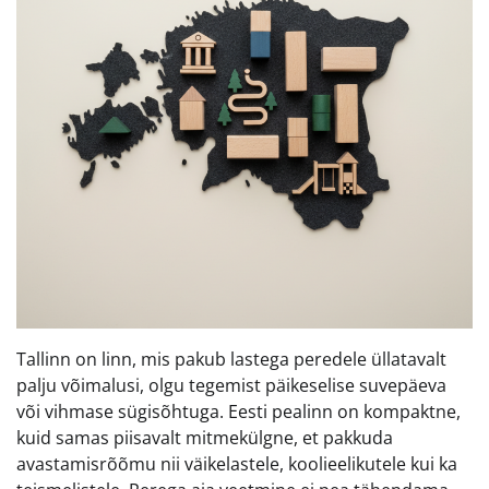
Tallinn on linn, mis pakub lastega peredele üllatavalt
palju võimalusi, olgu tegemist päikeselise suvepäeva
või vihmase sügisõhtuga. Eesti pealinn on kompaktne,
kuid samas piisavalt mitmekülgne, et pakkuda
avastamisrõõmu nii väikelastele, koolieelikutele kui ka