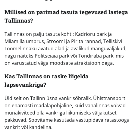
Millised on parimad tasuta tegevused lastega
Tallinnas?
Tallinnas on palju tasuta kohti: Kadrioru park ja
Miiamilla ümbrus, Stroomi ja Pirita rannad, Telliskivi
Loomelinnaku avatud alad ja avalikud mänguväljakud,
nagu näiteks Politseiaia park või Tondiraba park, mis
on varustatud väga moodsate atraktsioonidega.
Kas Tallinnas on raske liigelda
lapsevankriga?
Üldiselt on Tallinn üsna vankrisõbralik. Ühistransport
on enamasti madalapõhjaline, kuid vanalinnas võivad
munakiviteed olla vankriga liikumiseks väljakutset
pakkuvad. Soovitame kasutada vastupidava ratastööga
vankrit või kandelina.