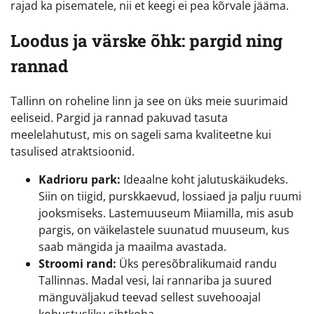
rajad ka pisematele, nii et keegi ei pea kõrvale jääma.
Loodus ja värske õhk: pargid ning
rannad
Tallinn on roheline linn ja see on üks meie suurimaid
eeliseid. Pargid ja rannad pakuvad tasuta
meelelahutust, mis on sageli sama kvaliteetne kui
tasulised atraktsioonid.
Kadrioru park:
Ideaalne koht jalutuskäikudeks.
Siin on tiigid, purskkaevud, lossiaed ja palju ruumi
jooksmiseks. Lastemuuseum Miiamilla, mis asub
pargis, on väikelastele suunatud muuseum, kus
saab mängida ja maailma avastada.
Stroomi rand:
Üks peresõbralikumaid randu
Tallinnas. Madal vesi, lai rannariba ja suured
mänguväljakud teevad sellest suvehooajal
kohustusliku sihtkoha.