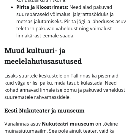
Pirita ja Kloostrimets:
Need alad pakuvad
suurepäraseid võimalusi jalgrattasõiduks ja
metsas jalutamiseks. Pirita jõgi ja läheduses asuv
teletorn pakuvad vaheldust ning võimalust
linnakärast eemale saada.
Muud kultuuri- ja
meelelahutusasutused
Lisaks suurtele keskustele on Tallinnas ka pisemaid,
kuid väga erilisi paiku, mida tasub külastada. Need
kohad annavad linnale iseloomu ja pakuvad vaheldust
suurematele rahvamassidele.
Eesti Nukuteater ja muuseum
Vanalinnas asuv
Nukuteatri muuseum
on tõeline
muinasjutumaailm. See pole ainult teater, vaid ka