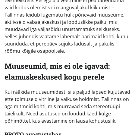
teismelistele. Perega aja veetmine ei pea tähendama
vaid kodus olemist või mänguväljakul kiikumist –
Tallinnas leidub lugematu hulk põnevaid muuseume,
aktiivseid vabaajakeskusi ja looduslikke paiku, mis
muudavad iga väljasõidu unustamatuks seikluseks.
Selles juhendis vaatame lähemalt parimaid kohti, kuhu
suunduda, et perepäev sujuks ladusalt ja pakuks
rõõmu kõigile osapooltele.
Muuseumid, mis ei ole igavad:
elamuskeskused kogu perele
Kui rääkida muuseumidest, siis paljud lapsed kujutavad
ette tolmuseid vitriine ja vaikuse hoidmist. Tallinnas on
aga mitmeid kohti, mis murravad seda stereotüüpi
täielikult. Need asutused on loodud käed-külge
põhimõttel, kus avastamine on lausa kohustuslik.
PROTO avastustehas