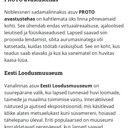
Noblessneri sadamalinnakus asuv
PROTO
avastustehas
on kahtlemata üks linna põnevamaid
kohti. See ühendab endas virtuaalreaalsuse, ajaloolised
leiutised ja füüsikaseadused. Lapsed saavad siin
proovida lendamist, sõita aurumasinatega või
katsetada, kuidas töötab raskusjõud. See on koht, kus
teadus saab elavaks ja kus ka vanematel on huvitav
kaasa lüüa.
Eesti Loodusmuuseum
Vanalinnas asuv
Eesti Loodusmuuseum
on
suurepärane valik, kui lapsed tunnevad huvi loomade,
taimede ja maailma toimimise vastu. Interaktiivsed
näitused ja ajutised ekspositsioonid, mis käsitlevad
kõike alates metsaelukast kuni süvamereni, hoiavad
tähelepanu üleval. Eriti populaarsed on muuseumi
korraldatavad perepäevad, kus lapsed saavad