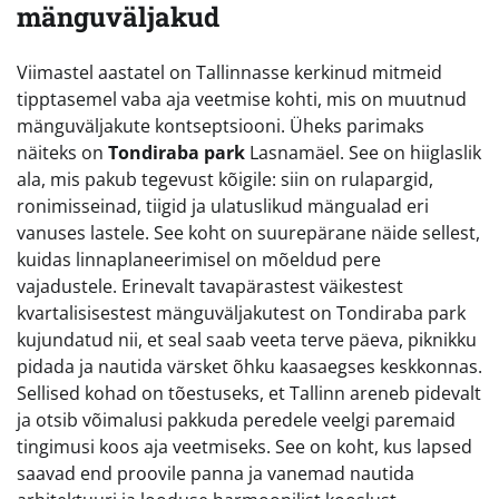
mänguväljakud
Viimastel aastatel on Tallinnasse kerkinud mitmeid
tipptasemel vaba aja veetmise kohti, mis on muutnud
mänguväljakute kontseptsiooni. Üheks parimaks
näiteks on
Tondiraba park
Lasnamäel. See on hiiglaslik
ala, mis pakub tegevust kõigile: siin on rulapargid,
ronimisseinad, tiigid ja ulatuslikud mängualad eri
vanuses lastele. See koht on suurepärane näide sellest,
kuidas linnaplaneerimisel on mõeldud pere
vajadustele. Erinevalt tavapärastest väikestest
kvartalisisestest mänguväljakutest on Tondiraba park
kujundatud nii, et seal saab veeta terve päeva, piknikku
pidada ja nautida värsket õhku kaasaegses keskkonnas.
Sellised kohad on tõestuseks, et Tallinn areneb pidevalt
ja otsib võimalusi pakkuda peredele veelgi paremaid
tingimusi koos aja veetmiseks. See on koht, kus lapsed
saavad end proovile panna ja vanemad nautida