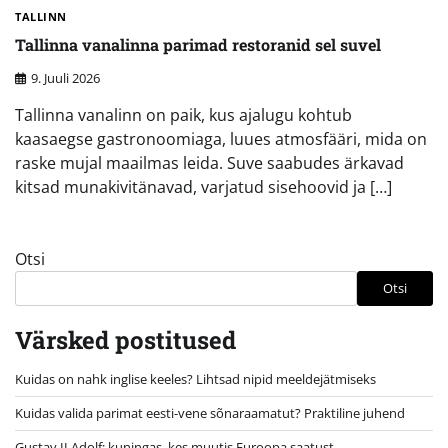
TALLINN
Tallinna vanalinna parimad restoranid sel suvel
9. Juuli 2026
Tallinna vanalinn on paik, kus ajalugu kohtub
kaasaegse gastronoomiaga, luues atmosfääri, mida on
raske mujal maailmas leida. Suve saabudes ärkavad
kitsad munakivitänavad, varjatud sisehoovid ja […]
Otsi
Otsi
Värsked postitused
Kuidas on nahk inglise keeles? Lihtsad nipid meeldejätmiseks
Kuidas valida parimat eesti-vene sõnaraamatut? Praktiline juhend
Gustav II Adolf: kuningas, kes muutis Euroopa saatust