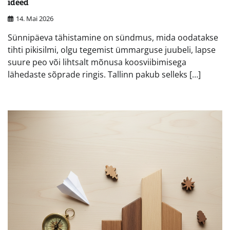
ideed
14. Mai 2026
Sünnipäeva tähistamine on sündmus, mida oodatakse
tihti pikisilmi, olgu tegemist ümmarguse juubeli, lapse
suure peo või lihtsalt mõnusa koosviibimisega
lähedaste sõprade ringis. Tallinn pakub selleks […]