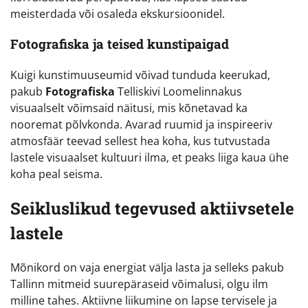
meisterdada või osaleda ekskursioonidel.
Fotografiska ja teised kunstipaigad
Kuigi kunstimuuseumid võivad tunduda keerukad,
pakub
Fotografiska
Telliskivi Loomelinnakus
visuaalselt võimsaid näitusi, mis kõnetavad ka
nooremat põlvkonda. Avarad ruumid ja inspireeriv
atmosfäär teevad sellest hea koha, kus tutvustada
lastele visuaalset kultuuri ilma, et peaks liiga kaua ühe
koha peal seisma.
Seikluslikud tegevused aktiivsetele
lastele
Mõnikord on vaja energiat välja lasta ja selleks pakub
Tallinn mitmeid suurepäraseid võimalusi, olgu ilm
milline tahes. Aktiivne liikumine on lapse tervisele ja