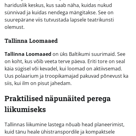
hariduslik keskus, kus saab näha, kuidas nukud
sünnivad ja kuidas nendega mängitakse. See on
suurepärane viis tutvustada lapsele teatrikunsti
olemust.
Tallinna Loomaaed
Tallinna Loomaaed
on üks Baltikumi suurimaid. See
on koht, kus võib veeta terve päeva. Eriti tore on seal
käia sügisel või kevadel, kui loomad on aktiivsemad.
Uus polaarium ja troopikamajad pakuvad põnevust ka
siis, kui ilm on pisut jahedam.
Praktilised näpunäited perega
liikumiseks
Tallinnas liikumine lastega nõuab head planeerimist,
kuid tänu heale ühistranspordile ja kompaktsele