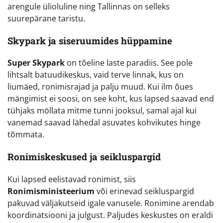
arengule ülioluline ning Tallinnas on selleks
suurepärane taristu.
Skypark ja siseruumides hüppamine
Super Skypark
on tõeline laste paradiis. See pole
lihtsalt batuudikeskus, vaid terve linnak, kus on
liumäed, ronimisrajad ja palju muud. Kui ilm õues
mängimist ei soosi, on see koht, kus lapsed saavad end
tühjaks möllata mitme tunni jooksul, samal ajal kui
vanemad saavad lähedal asuvates kohvikutes hinge
tõmmata.
Ronimiskeskused ja seikluspargid
Kui lapsed eelistavad ronimist, siis
Ronimisministeerium
või erinevad seikluspargid
pakuvad väljakutseid igale vanusele. Ronimine arendab
koordinatsiooni ja julgust. Paljudes keskustes on eraldi