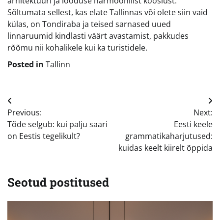
arhitektuuri ja looduse harmoonilist kooslust.
Sõltumata sellest, kas elate Tallinnas või olete siin vaid
külas, on Tondiraba ja teised sarnased uued
linnaruumid kindlasti väärt avastamist, pakkudes
rõõmu nii kohalikele kui ka turistidele.
Posted in
Tallinn
Navigeerimine
Previous:
Next:
Tõde selgub: kui palju saari
Eesti keele
on Eestis tegelikult?
grammatikaharjutused:
kuidas keelt kiirelt õppida
Seotud postitused