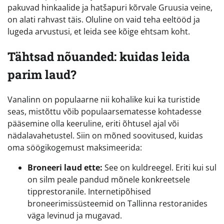
pakuvad hinkaalide ja hatšapuri kõrvale Gruusia veine,
on alati rahvast täis. Oluline on vaid teha eeltööd ja
lugeda arvustusi, et leida see kõige ehtsam koht.
Tähtsad nõuanded: kuidas leida
parim laud?
Vanalinn on populaarne nii kohalike kui ka turistide
seas, mistõttu võib populaarsematesse kohtadesse
pääsemine olla keeruline, eriti õhtusel ajal või
nädalavahetustel. Siin on mõned soovitused, kuidas
oma söögikogemust maksimeerida:
Broneeri laud ette:
See on kuldreegel. Eriti kui sul
on silm peale pandud mõnele konkreetsele
tipprestoranile. Internetipõhised
broneerimissüsteemid on Tallinna restoranides
väga levinud ja mugavad.