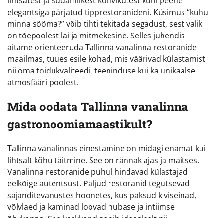
lihtsatest ja südamlikest kohvikutest kuni peene
elegantsiga pärjatud tipprestoranideni. Küsimus “kuhu
minna sööma?” võib tihti tekitada segadust, sest valik
on tõepoolest lai ja mitmekesine. Selles juhendis
aitame orienteeruda Tallinna vanalinna restoranide
maailmas, tuues esile kohad, mis väärivad külastamist
nii oma toidukvaliteedi, teeninduse kui ka unikaalse
atmosfääri poolest.
Mida oodata Tallinna vanalinna
gastronoomiamaastikult?
Tallinna vanalinnas einestamine on midagi enamat kui
lihtsalt kõhu täitmine. See on rännak ajas ja maitses.
Vanalinna restoranide puhul hindavad külastajad
eelkõige autentsust. Paljud restoranid tegutsevad
sajanditevanustes hoonetes, kus paksud kiviseinad,
võlvlaed ja kaminad loovad hubase ja intiimse