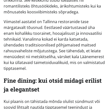
õhkkonna. See keskkond sobib ideaalselt nii
romantilisteks õhtusöökideks, ärikohtumisteks kui ka
mõnusateks koosviibimisteks sõpradega.
Viimastel aastatel on Tallinna restoranide tase
märgatavalt tõusnud. Eestlased väärtustavad üha
enam kohalikku toorainet, hooajalisust ja innovaatilisi
tehnikaid. Vanalinna kokad ei karda katsetada,
ühendades traditsioonilised põhjamaised maitsed
rahvusvaheliste mõjutustega. See tähendab, et leiate
menüüdest nii metskitseliha, värsket kala Läänemerest
kui ka üllatavaid taimetoiduvalikuid, mis on valmistatud
tipptasemel.
Fine dining: kui otsid midagi erilist
ja elegantset
Kui plaanis on tähistada mõnda olulist sündmust või
soovid lihtsalt nautida tipptasemel teenindust ja