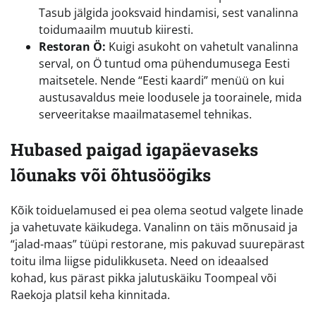
Tasub jälgida jooksvaid hindamisi, sest vanalinna
toidumaailm muutub kiiresti.
Restoran Ö:
Kuigi asukoht on vahetult vanalinna
serval, on Ö tuntud oma pühendumusega Eesti
maitsetele. Nende “Eesti kaardi” menüü on kui
austusavaldus meie loodusele ja toorainele, mida
serveeritakse maailmatasemel tehnikas.
Hubased paigad igapäevaseks
lõunaks või õhtusöögiks
Kõik toiduelamused ei pea olema seotud valgete linade
ja vahetuvate käikudega. Vanalinn on täis mõnusaid ja
“jalad-maas” tüüpi restorane, mis pakuvad suurepärast
toitu ilma liigse pidulikkuseta. Need on ideaalsed
kohad, kus pärast pikka jalutuskäiku Toompeal või
Raekoja platsil keha kinnitada.