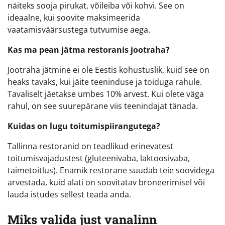
näiteks sooja pirukat, võileiba või kohvi. See on
ideaalne, kui soovite maksimeerida
vaatamisväärsustega tutvumise aega.
Kas ma pean jätma restoranis jootraha?
Jootraha jätmine ei ole Eestis kohustuslik, kuid see on
heaks tavaks, kui jäite teeninduse ja toiduga rahule.
Tavaliselt jäetakse umbes 10% arvest. Kui olete väga
rahul, on see suurepärane viis teenindajat tänada.
Kuidas on lugu toitumispiirangutega?
Tallinna restoranid on teadlikud erinevatest
toitumisvajadustest (gluteenivaba, laktoosivaba,
taimetoitlus). Enamik restorane suudab teie soovidega
arvestada, kuid alati on soovitatav broneerimisel või
lauda istudes sellest teada anda.
Miks valida just vanalinn