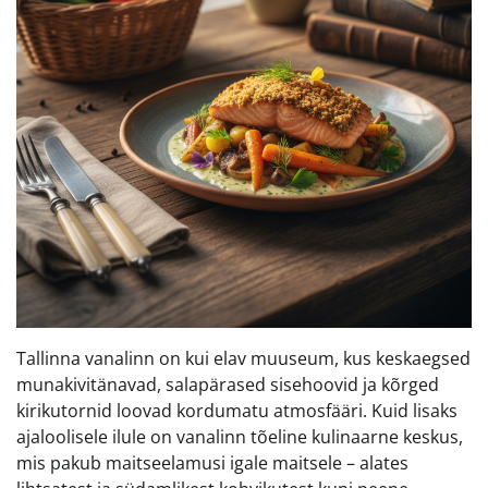
Tallinna vanalinn on kui elav muuseum, kus keskaegsed
munakivitänavad, salapärased sisehoovid ja kõrged
kirikutornid loovad kordumatu atmosfääri. Kuid lisaks
ajaloolisele ilule on vanalinn tõeline kulinaarne keskus,
mis pakub maitseelamusi igale maitsele – alates