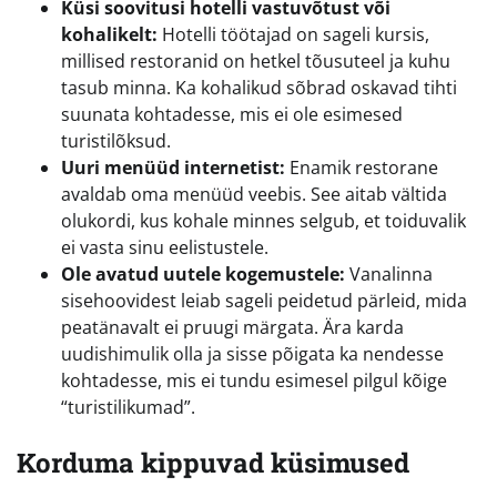
Küsi soovitusi hotelli vastuvõtust või
kohalikelt:
Hotelli töötajad on sageli kursis,
millised restoranid on hetkel tõusuteel ja kuhu
tasub minna. Ka kohalikud sõbrad oskavad tihti
suunata kohtadesse, mis ei ole esimesed
turistilõksud.
Uuri menüüd internetist:
Enamik restorane
avaldab oma menüüd veebis. See aitab vältida
olukordi, kus kohale minnes selgub, et toiduvalik
ei vasta sinu eelistustele.
Ole avatud uutele kogemustele:
Vanalinna
sisehoovidest leiab sageli peidetud pärleid, mida
peatänavalt ei pruugi märgata. Ära karda
uudishimulik olla ja sisse põigata ka nendesse
kohtadesse, mis ei tundu esimesel pilgul kõige
“turistilikumad”.
Korduma kippuvad küsimused