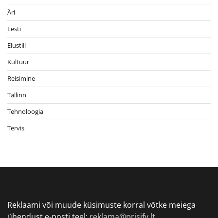
Äri
Eesti
Elustiil
Kultuur
Reisimine
Tallinn
Tehnoloogia
Tervis
Reklaami või muude küsimuste korral võtke meiega
ühendust e-posti teel:
reklama@prisify.lt