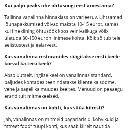
Kui palju peaks ühe õhtusöögi eest arvestama?
Tallinna vanalinna hinnaklass on varieeruv. Lihtsamad
lõunapakkumised võivad maksta 10-15 eurot, samas
kui fine dining õhtusöök koos veinivalikuga võib
ulatuda 80-150 euroni inimese kohta. Kõik sõltub teie
eelistustest ja eelarvest.
Kas vanalinna restoranides räägitakse eesti keele
kõrval ka teisi keeli?
Absoluutselt. Inglise keel on vanalinnas standard,
paljudes kohtades teenindatakse kliente ka soome,
vene ja sageli ka muudes keeltes. Menüüd on peaaegu
eranditult mitmekeelsed.
Kas vanalinnas on kohti, kus süüa kiiresti?
Jah, vanalinnas on mitmeid pagariärisid, kohvikuid ja
“street food” tüüpi kohti, kus saab kiirelt nautida