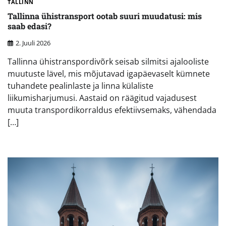
TALLINN
Tallinna ühistransport ootab suuri muudatusi: mis
saab edasi?
2. Juuli 2026
Tallinna ühistranspordivõrk seisab silmitsi ajalooliste
muutuste lävel, mis mõjutavad igapäevaselt kümnete
tuhandete pealinlaste ja linna külaliste
liikumisharjumusi. Aastaid on räägitud vajadusest
muuta transpordikorraldus efektiivsemaks, vähendada
[…]