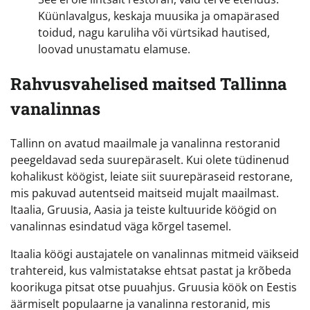
Küünlavalgus, keskaja muusika ja omapärased
toidud, nagu karuliha või vürtsikad hautised,
loovad unustamatu elamuse.
Rahvusvahelised maitsed Tallinna
vanalinnas
Tallinn on avatud maailmale ja vanalinna restoranid
peegeldavad seda suurepäraselt. Kui olete tüdinenud
kohalikust köögist, leiate siit suurepäraseid restorane,
mis pakuvad autentseid maitseid mujalt maailmast.
Itaalia, Gruusia, Aasia ja teiste kultuuride köögid on
vanalinnas esindatud väga kõrgel tasemel.
Itaalia köögi austajatele on vanalinnas mitmeid väikseid
trahtereid, kus valmistatakse ehtsat pastat ja krõbeda
koorikuga pitsat otse puuahjus. Gruusia köök on Eestis
äärmiselt populaarne ja vanalinna restoranid, mis