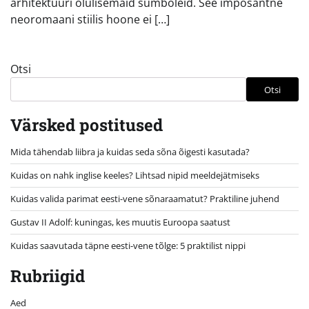
arhitektuuri olulisemaid sümboleid. See imposantne
neoromaani stiilis hoone ei […]
Otsi
Otsi
Värsked postitused
Mida tähendab liibra ja kuidas seda sõna õigesti kasutada?
Kuidas on nahk inglise keeles? Lihtsad nipid meeldejätmiseks
Kuidas valida parimat eesti-vene sõnaraamatut? Praktiline juhend
Gustav II Adolf: kuningas, kes muutis Euroopa saatust
Kuidas saavutada täpne eesti-vene tõlge: 5 praktilist nippi
Rubriigid
Aed