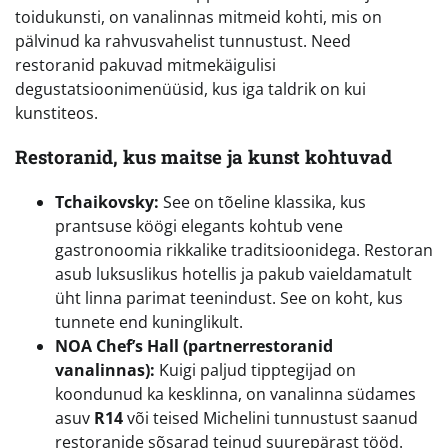
toidukunsti, on vanalinnas mitmeid kohti, mis on
pälvinud ka rahvusvahelist tunnustust. Need
restoranid pakuvad mitmekäigulisi
degustatsioonimenüüsid, kus iga taldrik on kui
kunstiteos.
Restoranid, kus maitse ja kunst kohtuvad
Tchaikovsky:
See on tõeline klassika, kus
prantsuse köögi elegants kohtub vene
gastronoomia rikkalike traditsioonidega. Restoran
asub luksuslikus hotellis ja pakub vaieldamatult
üht linna parimat teenindust. See on koht, kus
tunnete end kuninglikult.
NOA Chef’s Hall (partnerrestoranid
vanalinnas):
Kuigi paljud tipptegijad on
koondunud ka kesklinna, on vanalinna südames
asuv
R14
või teised Michelini tunnustust saanud
restoranide sõsarad teinud suurepärast tööd.