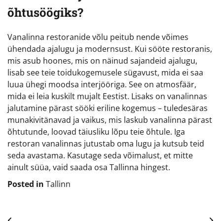
õhtusöögiks?
Vanalinna restoranide võlu peitub nende võimes
ühendada ajalugu ja modernsust. Kui sööte restoranis,
mis asub hoones, mis on näinud sajandeid ajalugu,
lisab see teie toidukogemusele sügavust, mida ei saa
luua ühegi moodsa interjööriga. See on atmosfäär,
mida ei leia kuskilt mujalt Eestist. Lisaks on vanalinnas
jalutamine pärast sööki eriline kogemus – tuledesäras
munakivitänavad ja vaikus, mis laskub vanalinna pärast
õhtutunde, loovad täiusliku lõpu teie õhtule. Iga
restoran vanalinnas jutustab oma lugu ja kutsub teid
seda avastama. Kasutage seda võimalust, et mitte
ainult süüa, vaid saada osa Tallinna hingest.
Posted in
Tallinn