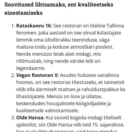
Soovitused lihtsamaks, ent kvaliteetseks
einestamiseks
Rataskaevu 16:
See restoran on tõeline Tallinna
fenomen. Juba aastaid on see olnud külastajate
lemmik oma ülisõbraliku teeninduse, väga
maitsva toidu ja koduse atmosfääri poolest.
Nende menüüst leiab alati midagi, mis
rõõmustab, ning nende värske leib on
legendaarne.
Vegan Restoran V:
Asudes hubases vanalinna
hoones, on see restoran tõestuseks, et taimetoit
võib olla äärmiselt maitsev ja rahuldustpakkuv ka
lihasööjatele. Menüü on loov ja üllatav,
keskendudes hooajalistele köögiviljadele ja
kvaliteetsele valmistamisele.
Olde Hansa:
Kui soovid kogeda midagi tõeliselt
ajaloolist, siis Olde Hansa viib teid 15. sajandisse.
See ei ole lihtsalt restoran, vaid terve etendus.