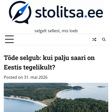
Skip
to
content
selgelt sellest, mis loeb
Tõde selgub: kui palju saari on
Eestis tegelikult?
Posted on
31. mai 2026