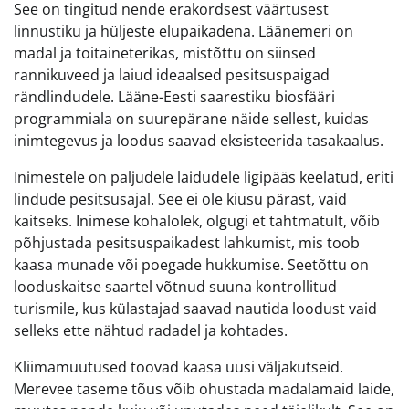
See on tingitud nende erakordsest väärtusest
linnustiku ja hüljeste elupaikadena. Läänemeri on
madal ja toitaineterikas, mistõttu on siinsed
rannikuveed ja laiud ideaalsed pesitsuspaigad
rändlindudele. Lääne-Eesti saarestiku biosfääri
programmiala on suurepärane näide sellest, kuidas
inimtegevus ja loodus saavad eksisteerida tasakaalus.
Inimestele on paljudele laidudele ligipääs keelatud, eriti
lindude pesitsusajal. See ei ole kiusu pärast, vaid
kaitseks. Inimese kohalolek, olgugi et tahtmatult, võib
põhjustada pesitsuspaikadest lahkumist, mis toob
kaasa munade või poegade hukkumise. Seetõttu on
looduskaitse saartel võtnud suuna kontrollitud
turismile, kus külastajad saavad nautida loodust vaid
selleks ette nähtud radadel ja kohtades.
Kliimamuutused toovad kaasa uusi väljakutseid.
Merevee taseme tõus võib ohustada madalamaid laide,