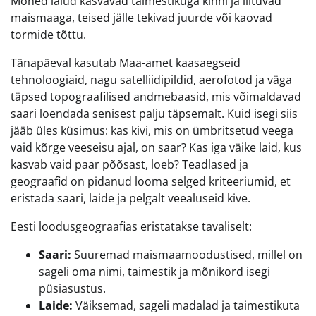
Mõned laiud kasvavad taimestikuga kinni ja liituvad
maismaaga, teised jälle tekivad juurde või kaovad
tormide tõttu.
Tänapäeval kasutab Maa-amet kaasaegseid
tehnoloogiaid, nagu satelliidipildid, aerofotod ja väga
täpsed topograafilised andmebaasid, mis võimaldavad
saari loendada senisest palju täpsemalt. Kuid isegi siis
jääb üles küsimus: kas kivi, mis on ümbritsetud veega
vaid kõrge veeseisu ajal, on saar? Kas iga väike laid, kus
kasvab vaid paar põõsast, loeb? Teadlased ja
geograafid on pidanud looma selged kriteeriumid, et
eristada saari, laide ja pelgalt veealuseid kive.
Eesti loodusgeograafias eristatakse tavaliselt:
Saari:
Suuremad maismaamoodustised, millel on
sageli oma nimi, taimestik ja mõnikord isegi
püsiasustus.
Laide:
Väiksemad, sageli madalad ja taimestikuta