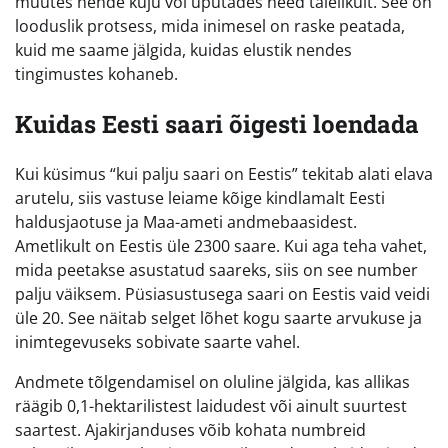
muutes nende kuju või uputades need täielikult. See on
looduslik protsess, mida inimesel on raske peatada,
kuid me saame jälgida, kuidas elustik nendes
tingimustes kohaneb.
Kuidas Eesti saari õigesti loendada
Kui küsimus “kui palju saari on Eestis” tekitab alati elava
arutelu, siis vastuse leiame kõige kindlamalt Eesti
haldusjaotuse ja Maa-ameti andmebaasidest.
Ametlikult on Eestis üle 2300 saare. Kui aga teha vahet,
mida peetakse asustatud saareks, siis on see number
palju väiksem. Püsiasustusega saari on Eestis vaid veidi
üle 20. See näitab selget lõhet kogu saarte arvukuse ja
inimtegevuseks sobivate saarte vahel.
Andmete tõlgendamisel on oluline jälgida, kas allikas
räägib 0,1-hektarilistest laidudest või ainult suurtest
saartest. Ajakirjanduses võib kohata numbreid