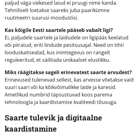
paljud väga väikesed laiud ei pruugi nime kanda.
Tehniliselt loetakse saareks juba paarikümne
ruutmeetri suurusi moodustisi.
Kas kõigile Eesti saartele pääseb vabalt ligi?
Ei, paljudele saartele ja laidudele on ligipääs keelatud
või piiratud, eriti lindude pesitsusajal. Need on tihti
looduskaitsealad, kus inimtegevus on rangelt
reguleeritud, et säilitada unikaalset elustikku.
Miks räägitakse sageli erinevatest saarte arvudest?
Erinevused tulenevad sellest, kas arvesse võetakse vaid
suuri saari või ka kõikvõimalikke laide ja karesid.
Ametlikud numbrid täpsustuvad koos parema
tehnoloogia ja kaardistamise kvaliteedi tõusuga.
Saarte tulevik ja digitaalne
kaardistamine