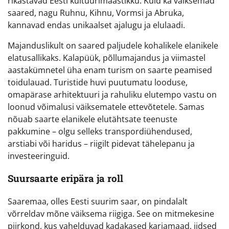
rikastavad Eesti kultuurimaastikku. Kuid ka väiksemad
saared, nagu Ruhnu, Kihnu, Vormsi ja Abruka,
kannavad endas unikaalset ajalugu ja elulaadi.
Majanduslikult on saared paljudele kohalikele elanikele
elatusallikaks. Kalapüük, põllumajandus ja viimastel
aastakümnetel üha enam turism on saarte peamised
toidulauad. Turistide huvi puutumatu looduse,
omapärase arhitektuuri ja rahuliku elutempo vastu on
loonud võimalusi väiksematele ettevõtetele. Samas
nõuab saarte elanikele elutähtsate teenuste
pakkumine – olgu selleks transpordiühendused,
arstiabi või haridus – riigilt pidevat tähelepanu ja
investeeringuid.
Suursaarte eripära ja roll
Saaremaa, olles Eesti suurim saar, on pindalalt
võrreldav mõne väiksema riigiga. See on mitmekesine
piirkond, kus vahelduvad kadakased karjamaad, iidsed