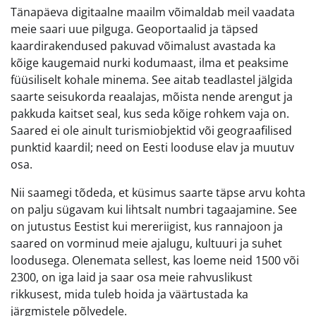
Tänapäeva digitaalne maailm võimaldab meil vaadata
meie saari uue pilguga. Geoportaalid ja täpsed
kaardirakendused pakuvad võimalust avastada ka
kõige kaugemaid nurki kodumaast, ilma et peaksime
füüsiliselt kohale minema. See aitab teadlastel jälgida
saarte seisukorda reaalajas, mõista nende arengut ja
pakkuda kaitset seal, kus seda kõige rohkem vaja on.
Saared ei ole ainult turismiobjektid või geograafilised
punktid kaardil; need on Eesti looduse elav ja muutuv
osa.
Nii saamegi tõdeda, et küsimus saarte täpse arvu kohta
on palju sügavam kui lihtsalt numbri tagaajamine. See
on jutustus Eestist kui mereriigist, kus rannajoon ja
saared on vorminud meie ajalugu, kultuuri ja suhet
loodusega. Olenemata sellest, kas loeme neid 1500 või
2300, on iga laid ja saar osa meie rahvuslikust
rikkusest, mida tuleb hoida ja väärtustada ka
järgmistele põlvedele.