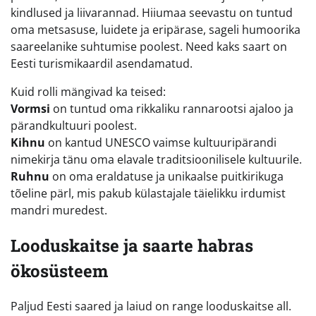
kindlused ja liivarannad. Hiiumaa seevastu on tuntud
oma metsasuse, luidete ja eripärase, sageli humoorika
saareelanike suhtumise poolest. Need kaks saart on
Eesti turismikaardil asendamatud.
Kuid rolli mängivad ka teised:
Vormsi
on tuntud oma rikkaliku rannarootsi ajaloo ja
pärandkultuuri poolest.
Kihnu
on kantud UNESCO vaimse kultuuripärandi
nimekirja tänu oma elavale traditsioonilisele kultuurile.
Ruhnu
on oma eraldatuse ja unikaalse puitkirikuga
tõeline pärl, mis pakub külastajale täielikku irdumist
mandri muredest.
Looduskaitse ja saarte habras
ökosüsteem
Paljud Eesti saared ja laiud on range looduskaitse all.