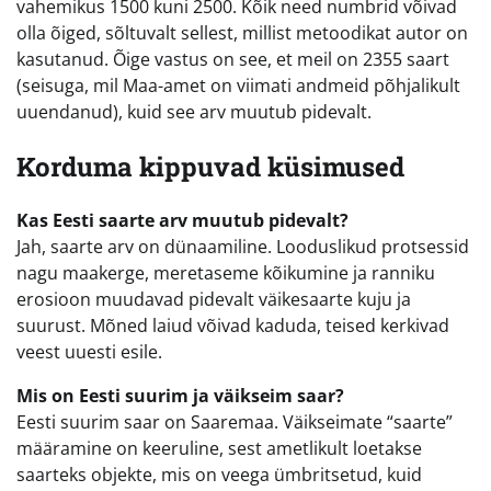
vahemikus 1500 kuni 2500. Kõik need numbrid võivad
olla õiged, sõltuvalt sellest, millist metoodikat autor on
kasutanud. Õige vastus on see, et meil on 2355 saart
(seisuga, mil Maa-amet on viimati andmeid põhjalikult
uuendanud), kuid see arv muutub pidevalt.
Korduma kippuvad küsimused
Kas Eesti saarte arv muutub pidevalt?
Jah, saarte arv on dünaamiline. Looduslikud protsessid
nagu maakerge, meretaseme kõikumine ja ranniku
erosioon muudavad pidevalt väikesaarte kuju ja
suurust. Mõned laiud võivad kaduda, teised kerkivad
veest uuesti esile.
Mis on Eesti suurim ja väikseim saar?
Eesti suurim saar on Saaremaa. Väikseimate “saarte”
määramine on keeruline, sest ametlikult loetakse
saarteks objekte, mis on veega ümbritsetud, kuid