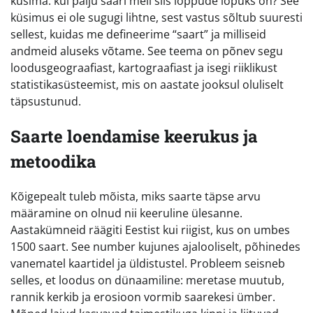
küsima: kui palju saari meil siis lõppude lõpuks on? See
küsimus ei ole sugugi lihtne, sest vastus sõltub suuresti
sellest, kuidas me defineerime “saart” ja milliseid
andmeid aluseks võtame. See teema on põnev segu
loodusgeograafiast, kartograafiast ja isegi riiklikust
statistikasüsteemist, mis on aastate jooksul oluliselt
täpsustunud.
Saarte loendamise keerukus ja
metoodika
Kõigepealt tuleb mõista, miks saarte täpse arvu
määramine on olnud nii keeruline ülesanne.
Aastakümneid räägiti Eestist kui riigist, kus on umbes
1500 saart. See number kujunes ajalooliselt, põhinedes
vanematel kaartidel ja üldistustel. Probleem seisneb
selles, et loodus on dünaamiline: meretase muutub,
rannik kerkib ja erosioon vormib saarekesi ümber.