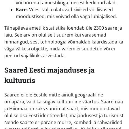
või hõreda taimestikuga merest kerkinud alad.
Kare:
Veest välja ulatuvad kivised või liivased
moodustised, mis võivad olla väga lühiajalised.
Tänapäeva ametlik statistika loendab üle 2300 saare ja
laiu. See arv on oluliselt suurem kui varasemad
hinnangud, sest tehnoloogia võimaldab kaardistada ka
väga väikesi objekte, mida varem ei suudetud või ei
peetud vajalikuks arvestada.
Saared Eesti majanduses ja
kultuuris
Saared ei ole Eestile mitte ainult geograafiline
omapära, vaid ka sügav kultuuriline väärtus. Saaremaa
ja Hiiumaa on kaks suurimat saart, mis moodustavad
olulise osa Eesti identiteedist, majandusest ja turismist.
Nende saarte eripärane murre, kombed ja rahvariided