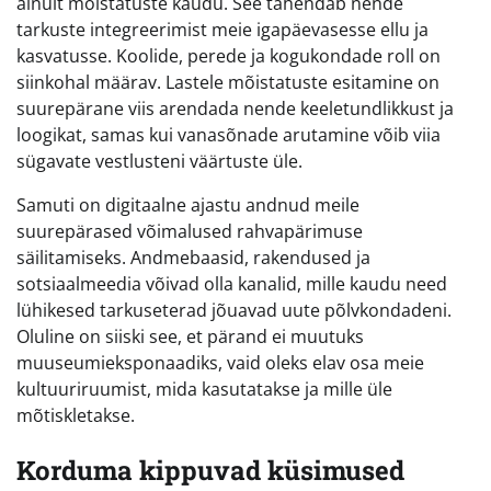
ainult mõistatuste kaudu. See tähendab nende
tarkuste integreerimist meie igapäevasesse ellu ja
kasvatusse. Koolide, perede ja kogukondade roll on
siinkohal määrav. Lastele mõistatuste esitamine on
suurepärane viis arendada nende keeletundlikkust ja
loogikat, samas kui vanasõnade arutamine võib viia
sügavate vestlusteni väärtuste üle.
Samuti on digitaalne ajastu andnud meile
suurepärased võimalused rahvapärimuse
säilitamiseks. Andmebaasid, rakendused ja
sotsiaalmeedia võivad olla kanalid, mille kaudu need
lühikesed tarkuseterad jõuavad uute põlvkondadeni.
Oluline on siiski see, et pärand ei muutuks
muuseumieksponaadiks, vaid oleks elav osa meie
kultuuriruumist, mida kasutatakse ja mille üle
mõtiskletakse.
Korduma kippuvad küsimused