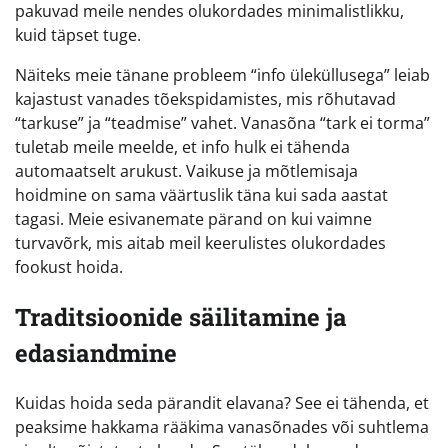
pakuvad meile nendes olukordades minimalistlikku,
kuid täpset tuge.
Näiteks meie tänane probleem “info üleküllusega” leiab
kajastust vanades tõekspidamistes, mis rõhutavad
“tarkuse” ja “teadmise” vahet. Vanasõna “tark ei torma”
tuletab meile meelde, et info hulk ei tähenda
automaatselt arukust. Vaikuse ja mõtlemisaja
hoidmine on sama väärtuslik täna kui sada aastat
tagasi. Meie esivanemate pärand on kui vaimne
turvavõrk, mis aitab meil keerulistes olukordades
fookust hoida.
Traditsioonide säilitamine ja
edasiandmine
Kuidas hoida seda pärandit elavana? See ei tähenda, et
peaksime hakkama rääkima vanasõnades või suhtlema