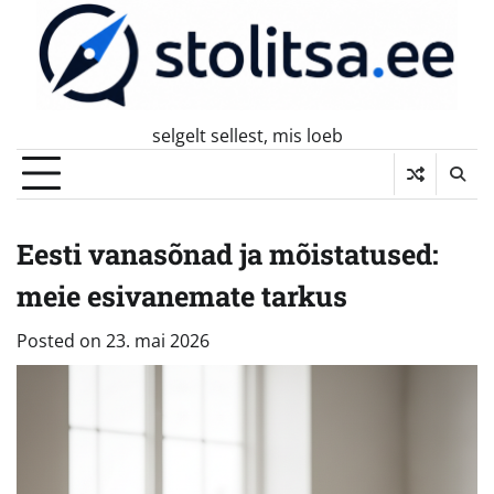
Skip
to
content
selgelt sellest, mis loeb
Eesti vanasõnad ja mõistatused:
meie esivanemate tarkus
Posted on
23. mai 2026