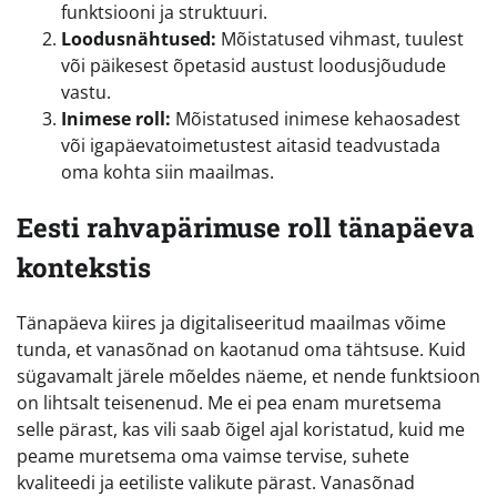
funktsiooni ja struktuuri.
Loodusnähtused:
Mõistatused vihmast, tuulest
või päikesest õpetasid austust loodusjõudude
vastu.
Inimese roll:
Mõistatused inimese kehaosadest
või igapäevatoimetustest aitasid teadvustada
oma kohta siin maailmas.
Eesti rahvapärimuse roll tänapäeva
kontekstis
Tänapäeva kiires ja digitaliseeritud maailmas võime
tunda, et vanasõnad on kaotanud oma tähtsuse. Kuid
sügavamalt järele mõeldes näeme, et nende funktsioon
on lihtsalt teisenenud. Me ei pea enam muretsema
selle pärast, kas vili saab õigel ajal koristatud, kuid me
peame muretsema oma vaimse tervise, suhete
kvaliteedi ja eetiliste valikute pärast. Vanasõnad