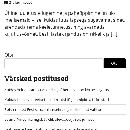
21. Juuni 2026
Ühine luuletuste lugemine ja päheõppimine on üks
imelisemaid viise, kuidas luua lapsega sügavamat sidet,
arendada tema keeletunnetust ning avardada
kujutlusvõimet. Eesti lastekirjandus on rikkalik ja […]
Otsi
Otsi
Värsked postitused
Kuidas öelda prantsuse keeles „sõber“? Siin on lihtne selgitus
Kuidas teha kvaliteetset eesti-rootsi tõlget: nipid ja tööriistad
Poistenimed Eestis: populaarseimad ja erilisemad valikud
Lõuna-Ameerika riigid: täielik ülevaade ja reisijuhised
Eesti saarte kaart: kuhu suvel reisida ja mida avastada