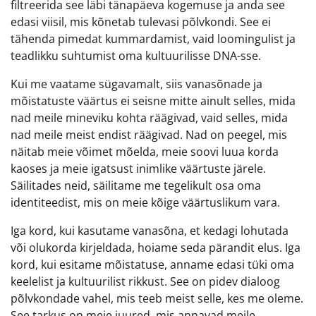
filtreerida see läbi tänapäeva kogemuse ja anda see
edasi viisil, mis kõnetab tulevasi põlvkondi. See ei
tähenda pimedat kummardamist, vaid loomingulist ja
teadlikku suhtumist oma kultuurilisse DNA-sse.
Kui me vaatame sügavamalt, siis vanasõnade ja
mõistatuste väärtus ei seisne mitte ainult selles, mida
nad meile mineviku kohta räägivad, vaid selles, mida
nad meile meist endist räägivad. Nad on peegel, mis
näitab meie võimet mõelda, meie soovi luua korda
kaoses ja meie igatsust inimlike väärtuste järele.
Säilitades neid, säilitame me tegelikult osa oma
identiteedist, mis on meie kõige väärtuslikum vara.
Iga kord, kui kasutame vanasõna, et kedagi lohutada
või olukorda kirjeldada, hoiame seda pärandit elus. Iga
kord, kui esitame mõistatuse, anname edasi tüki oma
keelelist ja kultuurilist rikkust. See on pidev dialoog
põlvkondade vahel, mis teeb meist selle, kes me oleme.
See tarkus on meie juured, mis annavad meile