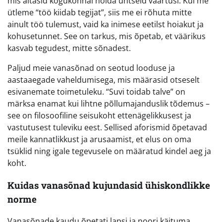
mis aitasid kogukonnal hoida ühtseid väärtusi. Kui me
ütleme “töö kiidab tegijat”, siis me ei rõhuta mitte
ainult töö tulemust, vaid ka inimese eetilst hoiakut ja
kohusetunnet. See on tarkus, mis õpetab, et väärikus
kasvab tegudest, mitte sõnadest.
Paljud meie vanasõnad on seotud looduse ja
aastaaegade vaheldumisega, mis määrasid otseselt
esivanemate toimetuleku. “Suvi toidab talve” on
märksa enamat kui lihtne põllumajanduslik tõdemus –
see on filosoofiline seisukoht ettenägelikkusest ja
vastutusest tuleviku eest. Sellised aforismid õpetavad
meile kannatlikkust ja arusaamist, et elus on oma
tsüklid ning igale tegevusele on määratud kindel aeg ja
koht.
Kuidas vanasõnad kujundasid ühiskondlikke
norme
Vanasõnade kaudu õpetati lapsi ja noori käituma,