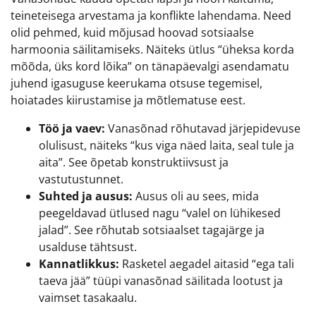
teineteisega arvestama ja konflikte lahendama. Need
olid pehmed, kuid mõjusad hoovad sotsiaalse
harmoonia säilitamiseks. Näiteks ütlus “üheksa korda
mõõda, üks kord lõika” on tänapäevalgi asendamatu
juhend igasuguse keerukama otsuse tegemisel,
hoiatades kiirustamise ja mõtlematuse eest.
Töö ja vaev:
Vanasõnad rõhutavad järjepidevuse
olulisust, näiteks “kus viga näed laita, seal tule ja
aita”. See õpetab konstruktiivsust ja
vastutustunnet.
Suhted ja ausus:
Ausus oli au sees, mida
peegeldavad ütlused nagu “valel on lühikesed
jalad”. See rõhutab sotsiaalset tagajärge ja
usalduse tähtsust.
Kannatlikkus:
Rasketel aegadel aitasid “ega tali
taeva jää” tüüpi vanasõnad säilitada lootust ja
vaimset tasakaalu.