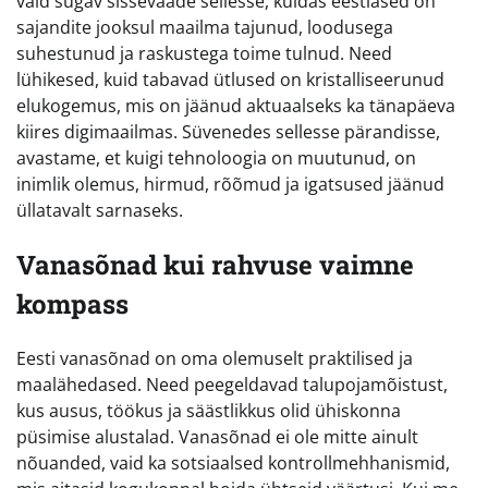
vaid sügav sissevaade sellesse, kuidas eestlased on
sajandite jooksul maailma tajunud, loodusega
suhestunud ja raskustega toime tulnud. Need
lühikesed, kuid tabavad ütlused on kristalliseerunud
elukogemus, mis on jäänud aktuaalseks ka tänapäeva
kiires digimaailmas. Süvenedes sellesse pärandisse,
avastame, et kuigi tehnoloogia on muutunud, on
inimlik olemus, hirmud, rõõmud ja igatsused jäänud
üllatavalt sarnaseks.
Vanasõnad kui rahvuse vaimne
kompass
Eesti vanasõnad on oma olemuselt praktilised ja
maalähedased. Need peegeldavad talupojamõistust,
kus ausus, töökus ja säästlikkus olid ühiskonna
püsimise alustalad. Vanasõnad ei ole mitte ainult
nõuanded, vaid ka sotsiaalsed kontrollmehhanismid,