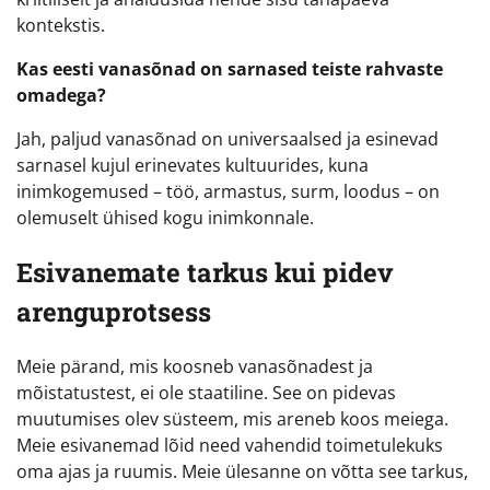
kontekstis.
Kas eesti vanasõnad on sarnased teiste rahvaste
omadega?
Jah, paljud vanasõnad on universaalsed ja esinevad
sarnasel kujul erinevates kultuurides, kuna
inimkogemused – töö, armastus, surm, loodus – on
olemuselt ühised kogu inimkonnale.
Esivanemate tarkus kui pidev
arenguprotsess
Meie pärand, mis koosneb vanasõnadest ja
mõistatustest, ei ole staatiline. See on pidevas
muutumises olev süsteem, mis areneb koos meiega.
Meie esivanemad lõid need vahendid toimetulekuks
oma ajas ja ruumis. Meie ülesanne on võtta see tarkus,