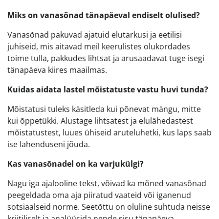
Miks on vanasõnad tänapäeval endiselt olulised?
Vanasõnad pakuvad ajatuid elutarkusi ja eetilisi
juhiseid, mis aitavad meil keerulistes olukordades
toime tulla, pakkudes lihtsat ja arusaadavat tuge isegi
tänapäeva kiires maailmas.
Kuidas aidata lastel mõistatuste vastu huvi tunda?
Mõistatusi tuleks käsitleda kui põnevat mängu, mitte
kui õppetükki. Alustage lihtsatest ja elulähedastest
mõistatustest, luues ühiseid aruteluhetki, kus laps saab
ise lahenduseni jõuda.
Kas vanasõnadel on ka varjukülgi?
Nagu iga ajalooline tekst, võivad ka mõned vanasõnad
peegeldada oma aja piiratud vaateid või iganenud
sotsiaalseid norme. Seetõttu on oluline suhtuda neisse
kriitiliselt ja analüüsida nende sisu tänapäeva