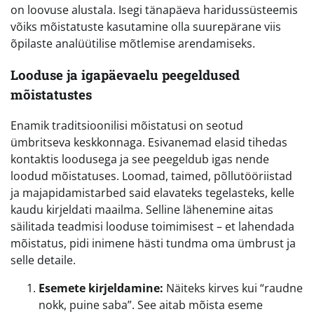
on loovuse alustala. Isegi tänapäeva haridussüsteemis
võiks mõistatuste kasutamine olla suurepärane viis
õpilaste analüütilise mõtlemise arendamiseks.
Looduse ja igapäevaelu peegeldused
mõistatustes
Enamik traditsioonilisi mõistatusi on seotud
ümbritseva keskkonnaga. Esivanemad elasid tihedas
kontaktis loodusega ja see peegeldub igas nende
loodud mõistatuses. Loomad, taimed, põllutööriistad
ja majapidamistarbed said elavateks tegelasteks, kelle
kaudu kirjeldati maailma. Selline lähenemine aitas
säilitada teadmisi looduse toimimisest – et lahendada
mõistatus, pidi inimene hästi tundma oma ümbrust ja
selle detaile.
Esemete kirjeldamine:
Näiteks kirves kui “raudne
nokk, puine saba”. See aitab mõista eseme