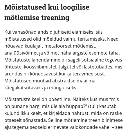
Mõistatused kui loogilise
mõtlemise treening
Kui vanasõnad andsid juhiseid elamiseks, siis
mõistatused olid mõeldud vaimu teritamiseks. Need
nõuavad kuulajalt metafoorset mõtlemist,
analüüsivõimet ja võimet näha argiste esemete taha.
Mõistatuste lahendamine oli sageli sotsiaalne tegevus
õhtustel koosviibimistel, talgutel või lastetubades, mis
arendas nii kõneosavust kui ka teravmeelsust.
Mõistatused muutsid abstraktse maailma
käegakatsutavaks ja mänguliseks.
Mõistatuste keel on poeetiline. Näiteks küsimus “mis
on punane härg, mis üle aia hüppab?” (tuli) kasutab
kujundlikku keelt, et kirjeldada nähtust, mida on raske
otseselt sõnastada. Selline mõtlemine treenib inimese
aju tegema seoseid erinevate valdkondade vahel – see