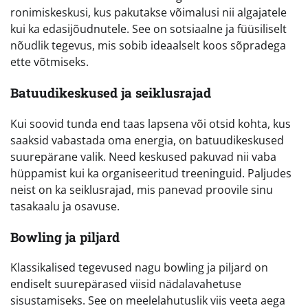
ronimiskeskusi, kus pakutakse võimalusi nii algajatele
kui ka edasijõudnutele. See on sotsiaalne ja füüsiliselt
nõudlik tegevus, mis sobib ideaalselt koos sõpradega
ette võtmiseks.
Batuudikeskused ja seiklusrajad
Kui soovid tunda end taas lapsena või otsid kohta, kus
saaksid vabastada oma energia, on batuudikeskused
suurepärane valik. Need keskused pakuvad nii vaba
hüppamist kui ka organiseeritud treeninguid. Paljudes
neist on ka seiklusrajad, mis panevad proovile sinu
tasakaalu ja osavuse.
Bowling ja piljard
Klassikalised tegevused nagu bowling ja piljard on
endiselt suurepärased viisid nädalavahetuse
sisustamiseks. See on meelelahutuslik viis veeta aega