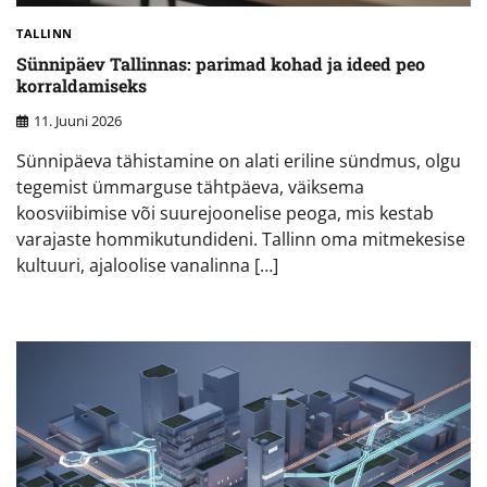
TALLINN
Sünnipäev Tallinnas: parimad kohad ja ideed peo
korraldamiseks
11. Juuni 2026
Sünnipäeva tähistamine on alati eriline sündmus, olgu
tegemist ümmarguse tähtpäeva, väiksema
koosviibimise või suurejoonelise peoga, mis kestab
varajaste hommikutundideni. Tallinn oma mitmekesise
kultuuri, ajaloolise vanalinna […]