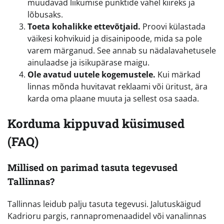
muudavad liikumise punktide vahel kiireks ja
lõbusaks.
Toeta kohalikke ettevõtjaid.
Proovi külastada
väikesi kohvikuid ja disainipoode, mida sa pole
varem märganud. See annab su nädalavahetusele
ainulaadse ja isikupärase maigu.
Ole avatud uutele kogemustele.
Kui märkad
linnas mõnda huvitavat reklaami või üritust, ära
karda oma plaane muuta ja sellest osa saada.
Korduma kippuvad küsimused
(FAQ)
Millised on parimad tasuta tegevused
Tallinnas?
Tallinnas leidub palju tasuta tegevusi. Jalutuskäigud
Kadrioru pargis, rannapromenaadidel või vanalinnas