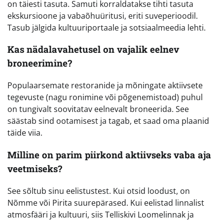
on täiesti tasuta. Samuti korraldatakse tihti tasuta
ekskursioone ja vabaõhuüritusi, eriti suveperioodil.
Tasub jälgida kultuuriportaale ja sotsiaalmeedia lehti.
Kas nädalavahetusel on vajalik eelnev
broneerimine?
Populaarsemate restoranide ja mõningate aktiivsete
tegevuste (nagu ronimine või põgenemistoad) puhul
on tungivalt soovitatav eelnevalt broneerida. See
säästab sind ootamisest ja tagab, et saad oma plaanid
täide viia.
Milline on parim piirkond aktiivseks vaba aja
veetmiseks?
See sõltub sinu eelistustest. Kui otsid loodust, on
Nõmme või Pirita suurepärased. Kui eelistad linnalist
atmosfääri ja kultuuri, siis Telliskivi Loomelinnak ja