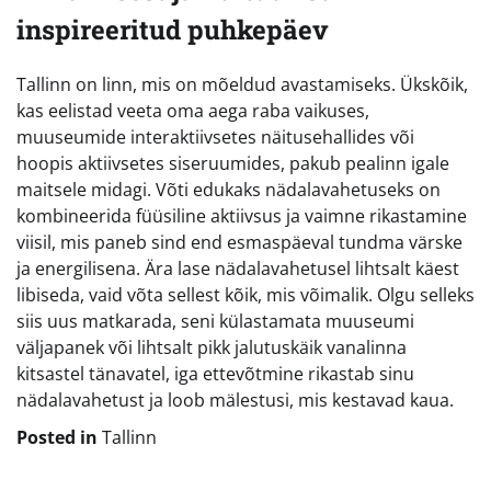
inspireeritud puhkepäev
Tallinn on linn, mis on mõeldud avastamiseks. Ükskõik,
kas eelistad veeta oma aega raba vaikuses,
muuseumide interaktiivsetes näitusehallides või
hoopis aktiivsetes siseruumides, pakub pealinn igale
maitsele midagi. Võti edukaks nädalavahetuseks on
kombineerida füüsiline aktiivsus ja vaimne rikastamine
viisil, mis paneb sind end esmaspäeval tundma värske
ja energilisena. Ära lase nädalavahetusel lihtsalt käest
libiseda, vaid võta sellest kõik, mis võimalik. Olgu selleks
siis uus matkarada, seni külastamata muuseumi
väljapanek või lihtsalt pikk jalutuskäik vanalinna
kitsastel tänavatel, iga ettevõtmine rikastab sinu
nädalavahetust ja loob mälestusi, mis kestavad kaua.
Posted in
Tallinn