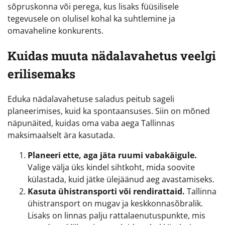
sõpruskonna või perega, kus lisaks füüsilisele
tegevusele on olulisel kohal ka suhtlemine ja
omavaheline konkurents.
Kuidas muuta nädalavahetus veelgi
erilisemaks
Eduka nädalavahetuse saladus peitub sageli
planeerimises, kuid ka spontaansuses. Siin on mõned
näpunäited, kuidas oma vaba aega Tallinnas
maksimaalselt ära kasutada.
Planeeri ette, aga jäta ruumi vabakäigule.
Valige välja üks kindel sihtkoht, mida soovite
külastada, kuid jätke ülejäänud aeg avastamiseks.
Kasuta ühistransporti või rendirattaid.
Tallinna
ühistransport on mugav ja keskkonnasõbralik.
Lisaks on linnas palju rattalaenutuspunkte, mis