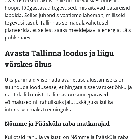
avastusretked, aktiivne liikumine värskes õhus või
hoopis lõõgastavad tegevused, mis aitavad patareisid
laadida. Selles juhendis vaatleme lähemalt, milliseid
tegevusi tasub Tallinnas sel nädalavahetusel
planeerida, et sellest saaks meeldejääv ja energiat täis
puhkepäev.
Avasta Tallinna loodus ja liigu
värskes õhus
Üks parimaid viise nädalavahetuse alustamiseks on
suunduda loodusesse, et hingata sisse värsket õhku ja
nautida liikumist. Tallinnas on suurepärased
võimalused nii rahulikuks jalutuskäiguks kui ka
intensiivsemaks treeninguks.
Nõmme ja Pääsküla raba matkarajad
Kui otsid rahu ja vaikust, on Nõmme ja Pääsküla raba