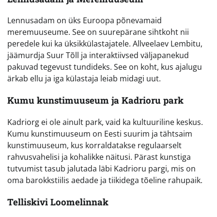
Lennusadam on üks Euroopa põnevamaid
meremuuseume. See on suurepärane sihtkoht nii
peredele kui ka üksikkülastajatele. Allveelaev Lembitu,
jäämurdja Suur Tõll ja interaktiivsed väljapanekud
pakuvad tegevust tundideks. See on koht, kus ajalugu
ärkab ellu ja iga külastaja leiab midagi uut.
Kumu kunstimuuseum ja Kadrioru park
Kadriorg ei ole ainult park, vaid ka kultuuriline keskus.
Kumu kunstimuuseum on Eesti suurim ja tähtsaim
kunstimuuseum, kus korraldatakse regulaarselt
rahvusvahelisi ja kohalikke näitusi. Pärast kunstiga
tutvumist tasub jalutada läbi Kadrioru pargi, mis on
oma barokkstiilis aedade ja tiikidega tõeline rahupaik.
Telliskivi Loomelinnak