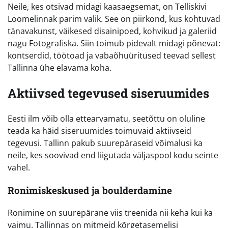
Neile, kes otsivad midagi kaasaegsemat, on Telliskivi
Loomelinnak parim valik. See on piirkond, kus kohtuvad
tänavakunst, väikesed disainipoed, kohvikud ja galeriid
nagu Fotografiska. Siin toimub pidevalt midagi põnevat:
kontserdid, töötoad ja vabaõhuüritused teevad sellest
Tallinna ühe elavama koha.
Aktiivsed tegevused siseruumides
Eesti ilm võib olla ettearvamatu, seetõttu on oluline
teada ka häid siseruumides toimuvaid aktiivseid
tegevusi. Tallinn pakub suurepäraseid võimalusi ka
neile, kes soovivad end liigutada väljaspool kodu seinte
vahel.
Ronimiskeskused ja boulderdamine
Ronimine on suurepärane viis treenida nii keha kui ka
vaimu. Tallinnas on mitmeid kõrgetasemelisi