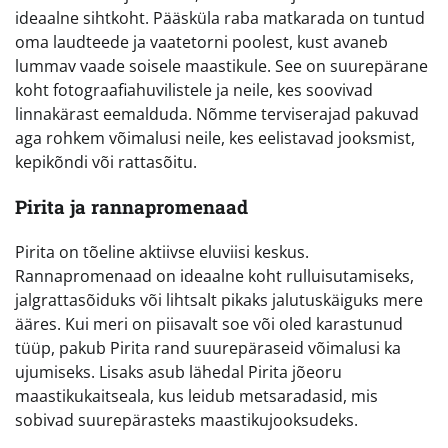
ideaalne sihtkoht. Pääsküla raba matkarada on tuntud
oma laudteede ja vaatetorni poolest, kust avaneb
lummav vaade soisele maastikule. See on suurepärane
koht fotograafiahuvilistele ja neile, kes soovivad
linnakärast eemalduda. Nõmme terviserajad pakuvad
aga rohkem võimalusi neile, kes eelistavad jooksmist,
kepikõndi või rattasõitu.
Pirita ja rannapromenaad
Pirita on tõeline aktiivse eluviisi keskus.
Rannapromenaad on ideaalne koht rulluisutamiseks,
jalgrattasõiduks või lihtsalt pikaks jalutuskäiguks mere
ääres. Kui meri on piisavalt soe või oled karastunud
tüüp, pakub Pirita rand suurepäraseid võimalusi ka
ujumiseks. Lisaks asub lähedal Pirita jõeoru
maastikukaitseala, kus leidub metsaradasid, mis
sobivad suurepärasteks maastikujooksudeks.