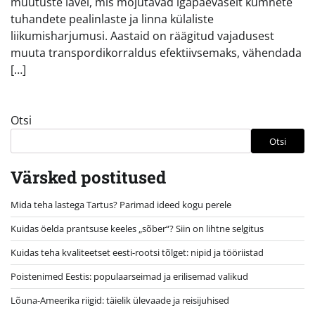
muutuste lävel, mis mõjutavad igapäevaselt kümnete
tuhandete pealinlaste ja linna külaliste
liikumisharjumusi. Aastaid on räägitud vajadusest
muuta transpordikorraldus efektiivsemaks, vähendada
[…]
Otsi
Otsi
Värsked postitused
Mida teha lastega Tartus? Parimad ideed kogu perele
Kuidas öelda prantsuse keeles „sõber“? Siin on lihtne selgitus
Kuidas teha kvaliteetset eesti-rootsi tõlget: nipid ja tööriistad
Poistenimed Eestis: populaarseimad ja erilisemad valikud
Lõuna-Ameerika riigid: täielik ülevaade ja reisijuhised