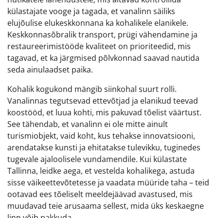
külastajate vooge ja tagada, et vanalinn säiliks
elujõulise elukeskkonnana ka kohalikele elanikele.
Keskkonnasõbralik transport, prügi vähendamine ja
restaureerimistööde kvaliteet on prioriteedid, mis
tagavad, et ka järgmised põlvkonnad saavad nautida
seda ainulaadset paika.
Kohalik kogukond mängib siinkohal suurt rolli.
Vanalinnas tegutsevad ettevõtjad ja elanikud teevad
koostööd, et luua kohti, mis pakuvad tõelist väärtust.
See tähendab, et vanalinn ei ole mitte ainult
turismiobjekt, vaid koht, kus tehakse innovatsiooni,
arendatakse kunsti ja ehitatakse tulevikku, tuginedes
tugevale ajaloolisele vundamendile. Kui külastate
Tallinna, leidke aega, et vestelda kohalikega, astuda
sisse väikeettevõtetesse ja vaadata müüride taha – teid
ootavad ees tõeliselt meeldejäävad avastused, mis
muudavad teie arusaama sellest, mida üks keskaegne
linn võib pakkuda.