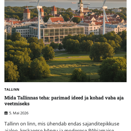
TALLINN
Mida Tallinnas teha: parimad ideed ja kohad vaba aja
veetmiseks
5. Mai 2026
Tallinn on linn, mis ühendab endas sajanditepikkuse
ajaloo, keskaegse hõngu ja modernse Põhjamaise