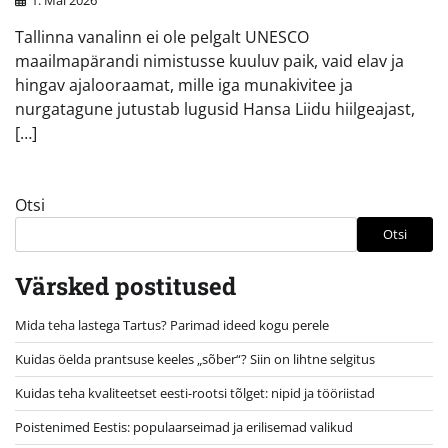
Tallinna vanalinn ei ole pelgalt UNESCO
maailmapärandi nimistusse kuuluv paik, vaid elav ja
hingav ajalooraamat, mille iga munakivitee ja
nurgatagune jutustab lugusid Hansa Liidu hiilgeajast,
[…]
Otsi
Otsi
Värsked postitused
Mida teha lastega Tartus? Parimad ideed kogu perele
Kuidas öelda prantsuse keeles „sõber“? Siin on lihtne selgitus
Kuidas teha kvaliteetset eesti-rootsi tõlget: nipid ja tööriistad
Poistenimed Eestis: populaarseimad ja erilisemad valikud