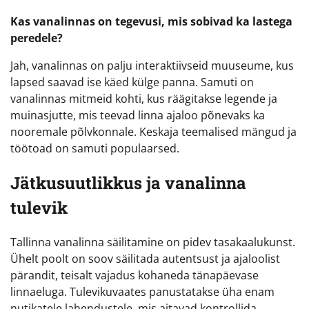
Kas vanalinnas on tegevusi, mis sobivad ka lastega
peredele?
Jah, vanalinnas on palju interaktiivseid muuseume, kus
lapsed saavad ise käed külge panna. Samuti on
vanalinnas mitmeid kohti, kus räägitakse legende ja
muinasjutte, mis teevad linna ajaloo põnevaks ka
nooremale põlvkonnale. Keskaja teemalised mängud ja
töötoad on samuti populaarsed.
Jätkusuutlikkus ja vanalinna
tulevik
Tallinna vanalinna säilitamine on pidev tasakaalukunst.
Ühelt poolt on soov säilitada autentsust ja ajaloolist
pärandit, teisalt vajadus kohaneda tänapäevase
linnaeluga. Tulevikuvaates panustatakse üha enam
nutikatele lahendustele, mis aitavad kontrollida