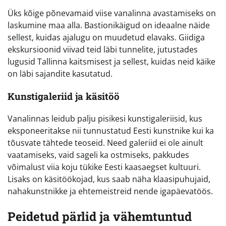
Üks kõige põnevamaid viise vanalinna avastamiseks on
laskumine maa alla. Bastionikäigud on ideaalne näide
sellest, kuidas ajalugu on muudetud elavaks. Giidiga
ekskursioonid viivad teid läbi tunnelite, jutustades
lugusid Tallinna kaitsmisest ja sellest, kuidas neid käike
on läbi sajandite kasutatud.
Kunstigaleriid ja käsitöö
Vanalinnas leidub palju pisikesi kunstigaleriisid, kus
eksponeeritakse nii tunnustatud Eesti kunstnike kui ka
tõusvate tähtede teoseid. Need galeriid ei ole ainult
vaatamiseks, vaid sageli ka ostmiseks, pakkudes
võimalust viia koju tükike Eesti kaasaegset kultuuri.
Lisaks on käsitöökojad, kus saab näha klaasipuhujaid,
nahakunstnikke ja ehtemeistreid nende igapäevatöös.
Peidetud pärlid ja vähemtuntud