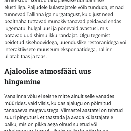
arhitektuur kohtub tänapäevase dünaamilise
elustiiliga. Paljudele külastajatele võib tunduda, et nad
tunnevad Tallinna iga nurgatagust, kuid just need
pealtnäha tuttavad munakivitänavad peidavad endas
lugematul hulgal uusi ja põnevaid avastusi, mis
ootavad uudishimulikku rändajat. Olgu tegemist
peidetud sisehoovidega, uuenduslike restoranidega või
interaktiivsete muuseumieksponaatidega, Tallinn
üllatab taas ja taas.
Ajaloolise atmosfääri uus
hingamine
Vanalinna võlu ei seisne mitte ainult selle vanades
müürides, vaid viisis, kuidas ajalugu on põimitud
tänapäeva mugavustega. Viimastel aastatel on tehtud
suuri pingutusi, et taastada ja avada külastajatele
paiku, mis on pikka aega olnud suletud või