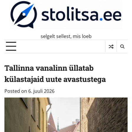
Skip
to
content
selgelt sellest, mis loeb
Tallinna vanalinn üllatab
külastajaid uute avastustega
Posted on
6. juuli 2026