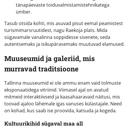
tänapäevaste toiduvalmistamistehnikatega
ümber.
Tasub otsida kohti, mis asuvad pisut eemal peamistest
turismimarsruutidest, nagu Raekoja plats. Mida
sügavamale vanalinna soppidesse sisenete, seda
autentsemaks ja isikupärasemaks muutuvad elamused.
Muuseumid ja galeriid, mis
murravad traditsioone
Tallinna muuseumid ei ole ammu enam vaid tolmuste
eksponaatidega vitriinid. Viimasel ajal on avatud
mitmeid interaktiivseid ja kaasahaaravaid näitusi, mis
toovad ajaloo lähemale igas vanuses külastajale. Need
on kohad, kus saab ise proovida, katsuda ja kogeda.
Kultuurikihid sügaval maa all