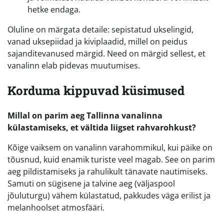
hetke endaga.
Oluline on märgata detaile: sepistatud ukselingid,
vanad uksepiidad ja kiviplaadid, millel on peidus
sajanditevanused märgid. Need on märgid sellest, et
vanalinn elab pidevas muutumises.
Korduma kippuvad küsimused
Millal on parim aeg Tallinna vanalinna
külastamiseks, et vältida liigset rahvarohkust?
Kõige vaiksem on vanalinn varahommikul, kui päike on
tõusnud, kuid enamik turiste veel magab. See on parim
aeg pildistamiseks ja rahulikult tänavate nautimiseks.
Samuti on sügisene ja talvine aeg (väljaspool
jõuluturgu) vähem külastatud, pakkudes väga erilist ja
melanhoolset atmosfääri.