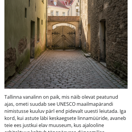
Tallinna vanalinn on paik, mis näib olevat peatunud
ajas, ometi suudab see UNESCO maailmapärandi
nimistusse kuuluv pärl end pidevalt uuesti leiutada. Iga
kord, kui astute läbi keskaegsete linnamüüride, avaneb
teie ees justkui elav muuseum, kus ajalooline