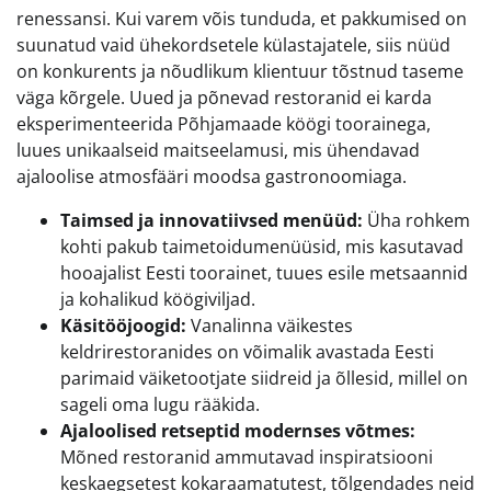
renessansi. Kui varem võis tunduda, et pakkumised on
suunatud vaid ühekordsetele külastajatele, siis nüüd
on konkurents ja nõudlikum klientuur tõstnud taseme
väga kõrgele. Uued ja põnevad restoranid ei karda
eksperimenteerida Põhjamaade köögi toorainega,
luues unikaalseid maitseelamusi, mis ühendavad
ajaloolise atmosfääri moodsa gastronoomiaga.
Taimsed ja innovatiivsed menüüd:
Üha rohkem
kohti pakub taimetoidumenüüsid, mis kasutavad
hooajalist Eesti toorainet, tuues esile metsaannid
ja kohalikud köögiviljad.
Käsitööjoogid:
Vanalinna väikestes
keldrirestoranides on võimalik avastada Eesti
parimaid väiketootjate siidreid ja õllesid, millel on
sageli oma lugu rääkida.
Ajaloolised retseptid modernses võtmes:
Mõned restoranid ammutavad inspiratsiooni
keskaegsetest kokaraamatutest, tõlgendades neid