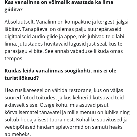
Kas vanalinna on võimalik avastada ka ilma
giidita?
Absoluutselt. Vanalinn on kompaktne ja kergesti jalgsi
läbitav. Tänapäeval on olemas palju suurepäraseid
digitaalseid audio-giide ja äppe, mis juhivad teid läbi
linna, jutustades huvitavaid lugusid just seal, kus te
parasjagu viibite. See annab vabaduse liikuda omas
tempos.
Kuidas leida vanalinnas söögikohti, mis ei ole
turistilõksud?
Hea rusikareegel on vältida restorane, kus on väljas
suured fotod toitudest ja kus kelnerid kutsuvad teid
aktiivselt sisse. Otsige kohti, mis asuvad pisut
kõrvalisematel tänavatel ja mille menüü on lühike ning
sõltub hooajalisest toorainest. Kohalike soovitused ja
veebipõhised hindamisplatvormid on samuti heaks
abimeheks.