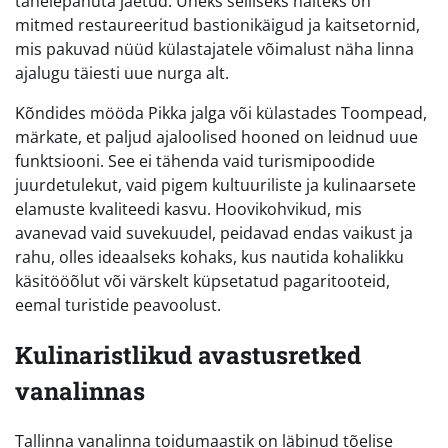
tähelepanuta jäetud. Üheks selliseks näiteks on
mitmed restaureeritud bastionikäigud ja kaitsetornid,
mis pakuvad nüüd külastajatele võimalust näha linna
ajalugu täiesti uue nurga alt.
Kõndides mööda Pikka jalga või külastades Toompead,
märkate, et paljud ajaloolised hooned on leidnud uue
funktsiooni. See ei tähenda vaid turismipoodide
juurdetulekut, vaid pigem kultuuriliste ja kulinaarsete
elamuste kvaliteedi kasvu. Hoovikohvikud, mis
avanevad vaid suvekuudel, peidavad endas vaikust ja
rahu, olles ideaalseks kohaks, kus nautida kohalikku
käsitööõlut või värskelt küpsetatud pagaritooteid,
eemal turistide peavoolust.
Kulinaristlikud avastusretked
vanalinnas
Tallinna vanalinna toidumaastik on läbinud tõelise