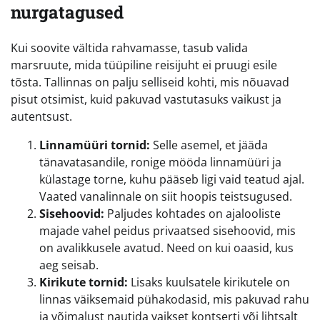
nurgatagused
Kui soovite vältida rahvamasse, tasub valida
marsruute, mida tüüpiline reisijuht ei pruugi esile
tõsta. Tallinnas on palju selliseid kohti, mis nõuavad
pisut otsimist, kuid pakuvad vastutasuks vaikust ja
autentsust.
Linnamüüri tornid:
Selle asemel, et jääda
tänavatasandile, ronige mööda linnamüüri ja
külastage torne, kuhu pääseb ligi vaid teatud ajal.
Vaated vanalinnale on siit hoopis teistsugused.
Sisehoovid:
Paljudes kohtades on ajalooliste
majade vahel peidus privaatsed sisehoovid, mis
on avalikkusele avatud. Need on kui oaasid, kus
aeg seisab.
Kirikute tornid:
Lisaks kuulsatele kirikutele on
linnas väiksemaid pühakodasid, mis pakuvad rahu
ja võimalust nautida vaikset kontserti või lihtsalt