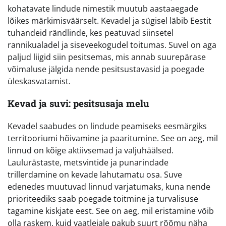
kohatavate lindude nimestik muutub aastaaegade
lõikes märkimisväärselt. Kevadel ja sügisel läbib Eestit
tuhandeid rändlinde, kes peatuvad siinsetel
rannikualadel ja siseveekogudel toitumas. Suvel on aga
paljud liigid siin pesitsemas, mis annab suurepärase
võimaluse jälgida nende pesitsustavasid ja poegade
üleskasvatamist.
Kevad ja suvi: pesitsusaja melu
Kevadel saabudes on lindude peamiseks eesmärgiks
territooriumi hõivamine ja paaritumine. See on aeg, mil
linnud on kõige aktiivsemad ja valjuhäälsed.
Laulurästaste, metsvintide ja punarindade
trillerdamine on kevade lahutamatu osa. Suve
edenedes muutuvad linnud varjatumaks, kuna nende
prioriteediks saab poegade toitmine ja turvalisuse
tagamine kiskjate eest. See on aeg, mil eristamine võib
olla raskem, kuid vaatlejale pakub suurt rõõmu näha