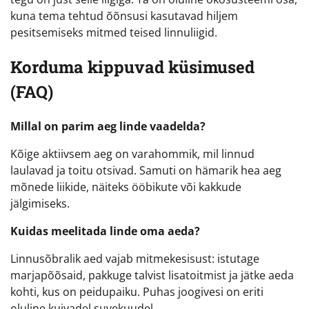
kuna tema tehtud õõnsusi kasutavad hiljem
pesitsemiseks mitmed teised linnuliigid.
Korduma kippuvad küsimused
(FAQ)
Millal on parim aeg linde vaadelda?
Kõige aktiivsem aeg on varahommik, mil linnud
laulavad ja toitu otsivad. Samuti on hämarik hea aeg
mõnede liikide, näiteks ööbikute või kakkude
jälgimiseks.
Kuidas meelitada linde oma aeda?
Linnusõbralik aed vajab mitmekesisust: istutage
marjapõõsaid, pakkuge talvist lisatoitmist ja jätke aeda
kohti, kus on peidupaiku. Puhas joogivesi on eriti
oluline kuivadel suvekuudel.