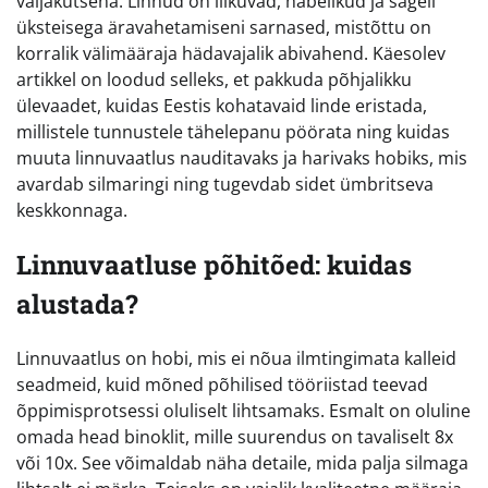
väljakutsena. Linnud on liikuvad, häbelikud ja sageli
üksteisega äravahetamiseni sarnased, mistõttu on
korralik välimääraja hädavajalik abivahend. Käesolev
artikkel on loodud selleks, et pakkuda põhjalikku
ülevaadet, kuidas Eestis kohatavaid linde eristada,
millistele tunnustele tähelepanu pöörata ning kuidas
muuta linnuvaatlus nauditavaks ja harivaks hobiks, mis
avardab silmaringi ning tugevdab sidet ümbritseva
keskkonnaga.
Linnuvaatluse põhitõed: kuidas
alustada?
Linnuvaatlus on hobi, mis ei nõua ilmtingimata kalleid
seadmeid, kuid mõned põhilised tööriistad teevad
õppimisprotsessi oluliselt lihtsamaks. Esmalt on oluline
omada head binoklit, mille suurendus on tavaliselt 8x
või 10x. See võimaldab näha detaile, mida palja silmaga