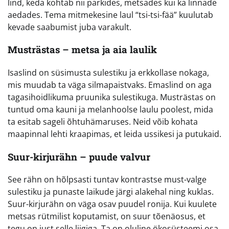
lind, keda kohtab nii parkides, metsades kui ka linnade
aedades. Tema mitmekesine laul “tsi-tsi-fää” kuulutab
kevade saabumist juba varakult.
Musträstas – metsa ja aia laulik
Isaslind on süsimusta sulestiku ja erkkollase nokaga,
mis muudab ta väga silmapaistvaks. Emaslind on aga
tagasihoidlikuma pruunika sulestikuga. Musträstas on
tuntud oma kauni ja melanhoolse laulu poolest, mida
ta esitab sageli õhtuhämaruses. Neid võib kohata
maapinnal lehti kraapimas, et leida ussikesi ja putukaid.
Suur-kirjurähn – puude valvur
See rähn on hõlpsasti tuntav kontrastse must-valge
sulestiku ja punaste laikude järgi alakehal ning kuklas.
Suur-kirjurähn on väga osav puudel ronija. Kui kuulete
metsas rütmilist koputamist, on suur tõenäosus, et
tegu on just selle liigiga. Ta on oluline ökosüsteemi osa,