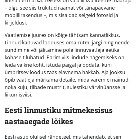
lihtsalt ei märka. Teiseks on vajalik kvaliteetne määraja
– olgu see siis trükitud raamat või tänapäevane
mobiilirakendus –, mis sisaldab selgeid fotosid ja
kirjeldusi.
Vaatlemise juures on kõige tähtsam kannatlikkus.
Linnud käituvad looduses oma rütmi järgi ning nende
sundimine või jälitamine pole linnuvaatleja eetika
kohaselt lubatud. Parim viis lindude nägemiseks on
leida vaikne koht, istuda paigal ja oodata, kuni
ümbritsev loodus taas elavnema hakkab. Aja jooksul
õpib vaatleja märkama detaile, mida varem ei näinud:
noka kuju, tiibade mustrit, sulestiku värvinüansse ja
liikumisviisi.
Eesti linnustiku mitmekesisus
aastaaegade lõikes
Eesti asub olulisel rändeteel, mis tähendab, et siin