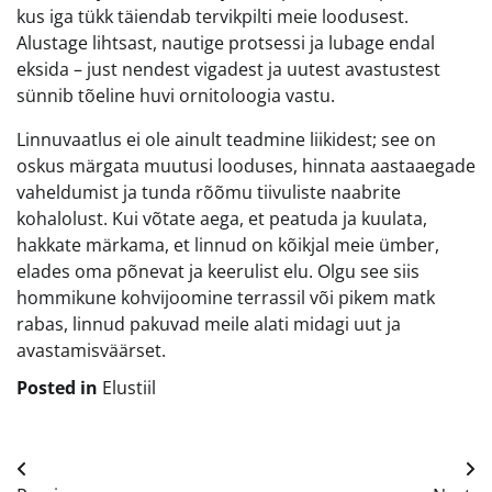
kus iga tükk täiendab tervikpilti meie loodusest.
Alustage lihtsast, nautige protsessi ja lubage endal
eksida – just nendest vigadest ja uutest avastustest
sünnib tõeline huvi ornitoloogia vastu.
Linnuvaatlus ei ole ainult teadmine liikidest; see on
oskus märgata muutusi looduses, hinnata aastaaegade
vaheldumist ja tunda rõõmu tiivuliste naabrite
kohalolust. Kui võtate aega, et peatuda ja kuulata,
hakkate märkama, et linnud on kõikjal meie ümber,
elades oma põnevat ja keerulist elu. Olgu see siis
hommikune kohvijoomine terrassil või pikem matk
rabas, linnud pakuvad meile alati midagi uut ja
avastamisväärset.
Posted in
Elustiil
Navigeerimine