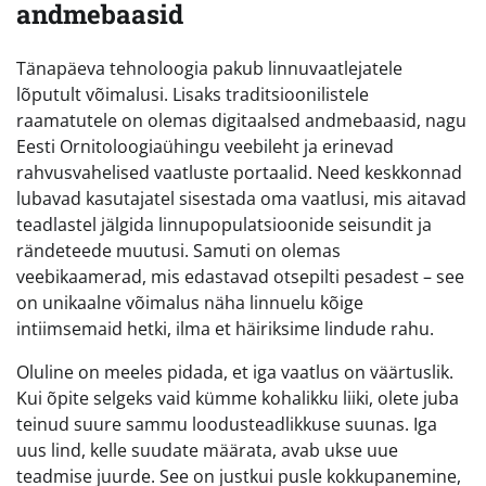
andmebaasid
Tänapäeva tehnoloogia pakub linnuvaatlejatele
lõputult võimalusi. Lisaks traditsioonilistele
raamatutele on olemas digitaalsed andmebaasid, nagu
Eesti Ornitoloogiaühingu veebileht ja erinevad
rahvusvahelised vaatluste portaalid. Need keskkonnad
lubavad kasutajatel sisestada oma vaatlusi, mis aitavad
teadlastel jälgida linnupopulatsioonide seisundit ja
rändeteede muutusi. Samuti on olemas
veebikaamerad, mis edastavad otsepilti pesadest – see
on unikaalne võimalus näha linnuelu kõige
intiimsemaid hetki, ilma et häiriksime lindude rahu.
Oluline on meeles pidada, et iga vaatlus on väärtuslik.
Kui õpite selgeks vaid kümme kohalikku liiki, olete juba
teinud suure sammu loodusteadlikkuse suunas. Iga
uus lind, kelle suudate määrata, avab ukse uue
teadmise juurde. See on justkui pusle kokkupanemine,