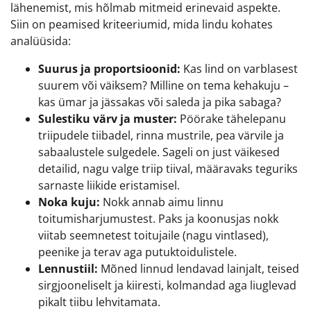
lähenemist, mis hõlmab mitmeid erinevaid aspekte.
Siin on peamised kriteeriumid, mida lindu kohates
analüüsida:
Suurus ja proportsioonid:
Kas lind on varblasest
suurem või väiksem? Milline on tema kehakuju –
kas ümar ja jässakas või saleda ja pika sabaga?
Sulestiku värv ja muster:
Pöörake tähelepanu
triipudele tiibadel, rinna mustrile, pea värvile ja
sabaalustele sulgedele. Sageli on just väikesed
detailid, nagu valge triip tiival, määravaks teguriks
sarnaste liikide eristamisel.
Noka kuju:
Nokk annab aimu linnu
toitumisharjumustest. Paks ja koonusjas nokk
viitab seemnetest toitujaile (nagu vintlased),
peenike ja terav aga putuktoidulistele.
Lennustiil:
Mõned linnud lendavad lainjalt, teised
sirgjooneliselt ja kiiresti, kolmandad aga liuglevad
pikalt tiibu lehvitamata.