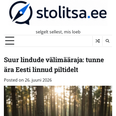
Skip
to
content
selgelt sellest, mis loeb
Suur lindude välimääraja: tunne
ära Eesti linnud piltidelt
Posted on
26. juuni 2026