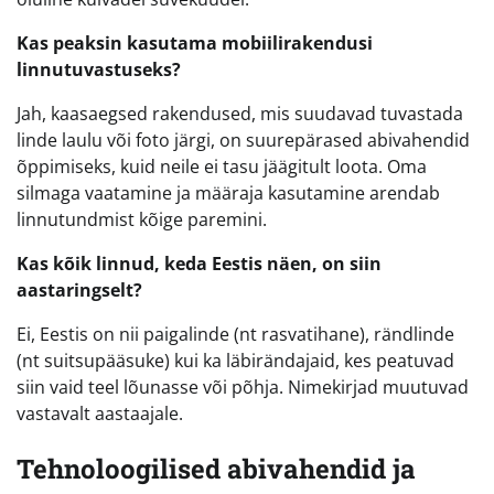
Kas peaksin kasutama mobiilirakendusi
linnutuvastuseks?
Jah, kaasaegsed rakendused, mis suudavad tuvastada
linde laulu või foto järgi, on suurepärased abivahendid
õppimiseks, kuid neile ei tasu jäägitult loota. Oma
silmaga vaatamine ja määraja kasutamine arendab
linnutundmist kõige paremini.
Kas kõik linnud, keda Eestis näen, on siin
aastaringselt?
Ei, Eestis on nii paigalinde (nt rasvatihane), rändlinde
(nt suitsupääsuke) kui ka läbirändajaid, kes peatuvad
siin vaid teel lõunasse või põhja. Nimekirjad muutuvad
vastavalt aastaajale.
Tehnoloogilised abivahendid ja