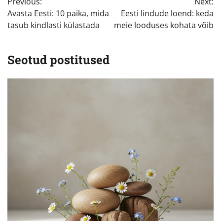
Previous:
Next:
Avasta Eesti: 10 paika, mida
Eesti lindude loend: keda
tasub kindlasti külastada
meie looduses kohata võib
Seotud postitused