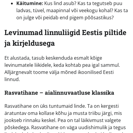
Käitumine:
Kus lind asub? Kas ta tegutseb puu
ladvas, tüvel, maapinnal või veekogu kohal? Kas ta
on julge või peidab end pigem põõsastikus?
Levinumad linnuliigid Eestis piltide
ja kirjeldusega
Et alustada, tasub keskenduda esmalt kõige
levinumatele liikidele, keda kohtab pea igal sammul.
Alljärgnevalt toome välja mõned ikoonilised Eesti
linnud.
Rasvatihane – aialinnuvaatluse klassika
Rasvatihane on üks tuntumaid linde. Ta on kergesti
äratuntav oma kollase kõhu ja musta triibu järgi, mis
jookseb rinnaku keskel. Pea on tal läikivmust valgete
põskedega. Rasvatihane on väga uudishimulik ja tegus