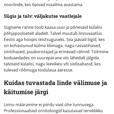
noorlinde, kes õpivad maailma avastama.
Sügis ja talv: väljakutse vaatlejale
Sügisene ränne toob kaasa uusi ja põnevaid külalisi
põhjapoolsetelt aladelt. Talvel muutub linnuvaatlus
Eestis aga hoopis teistsuguseks. Siia jäävad liigid, kes
on kohastunud külma kliimaga, nagu rasvatihased,
sinitihased, puukoristajad ja erinevad rähnid. Toitmine
koduaedades on suurepärane viis lähedalt jälgida
talviseid külalisi, nagu leevikesi või siidisabasid, kes
tulevad rõõmuga toidulaua ääresse.
Kuidas tuvastada linde välimuse ja
käitumise järgi
Linnu määramine ei piirdu vaid ühe tunnusega.
Professionaalsed ornitoloogid kasutavad terviklikku