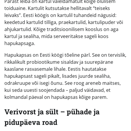
Pärast leiba on kartul vaieldamatult kõige olulisem
toiduaine. Kartulit kutsutakse hellitavalt “teiseks
leivaks”. Eesti köögis on kartulil tuhandeid nägusid:
keedetud kartulid tilliga, praekartulid, kartulipuder või
ahjukartulid. Kõige traditsioonilisem kooslus on aga
kartul ja sealiha, mida serveeritakse sageli koos
hapukapsaga.
Hapukapsas on Eesti köögi tõeline pärl. See on tervislik,
rikkalikult probiootikume sisaldav ja suurepärane
kaaslane rasvasemale lihale. Eestis hautatakse
hapukapsast sageli pikalt, lisades juurde sealiha,
odrakruupe või isegi õunu. See roog areneb maitses,
kui seda uuesti soojendada – paljud väidavad, et
kolmandal päeval on hapukapsas kõige parem.
Verivorst ja sült – pühade ja
pidupäeva road