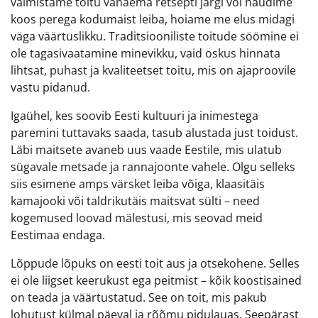
valmistame toitu vanaema retsepti järgi või naudime
koos perega kodumaist leiba, hoiame me elus midagi
väga väärtuslikku. Traditsiooniliste toitude söömine ei
ole tagasivaatamine minevikku, vaid oskus hinnata
lihtsat, puhast ja kvaliteetset toitu, mis on ajaproovile
vastu pidanud.
Igaühel, kes soovib Eesti kultuuri ja inimestega
paremini tuttavaks saada, tasub alustada just toidust.
Läbi maitsete avaneb uus vaade Eestile, mis ulatub
sügavale metsade ja rannajoonte vahele. Olgu selleks
siis esimene amps värsket leiba võiga, klaasitäis
kamajooki või taldrikutäis maitsvat sülti – need
kogemused loovad mälestusi, mis seovad meid
Eestimaa endaga.
Lõppude lõpuks on eesti toit aus ja otsekohene. Selles
ei ole liigset keerukust ega peitmist – kõik koostisained
on teada ja väärtustatud. See on toit, mis pakub
lohutust külmal päeval ja rõõmu pidulauas. Seepärast