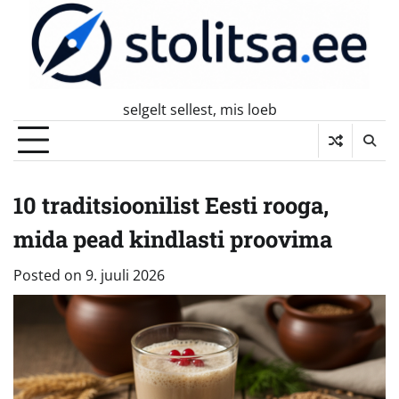
Skip
to
content
selgelt sellest, mis loeb
10 traditsioonilist Eesti rooga,
mida pead kindlasti proovima
Posted on
9. juuli 2026