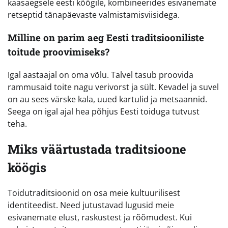
kaasaegsele eesti köögile, kombineerides esivanemate
retseptid tänapäevaste valmistamisviisidega.
Milline on parim aeg Eesti traditsiooniliste
toitude proovimiseks?
Igal aastaajal on oma võlu. Talvel tasub proovida
rammusaid toite nagu verivorst ja sült. Kevadel ja suvel
on au sees värske kala, uued kartulid ja metsaannid.
Seega on igal ajal hea põhjus Eesti toiduga tutvust
teha.
Miks väärtustada traditsioone
köögis
Toidutraditsioonid on osa meie kultuurilisest
identiteedist. Need jutustavad lugusid meie
esivanemate elust, raskustest ja rõõmudest. Kui