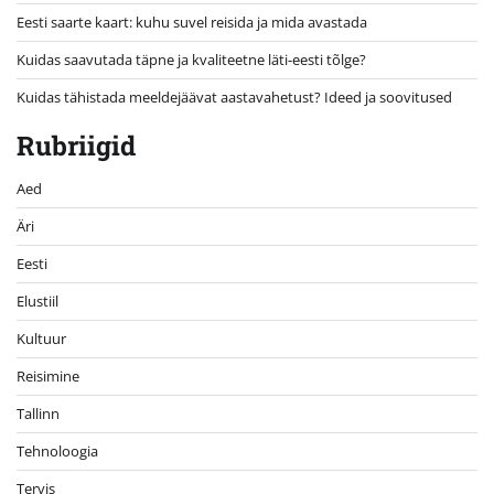
Eesti saarte kaart: kuhu suvel reisida ja mida avastada
Kuidas saavutada täpne ja kvaliteetne läti-eesti tõlge?
Kuidas tähistada meeldejäävat aastavahetust? Ideed ja soovitused
Rubriigid
Aed
Äri
Eesti
Elustiil
Kultuur
Reisimine
Tallinn
Tehnoloogia
Tervis