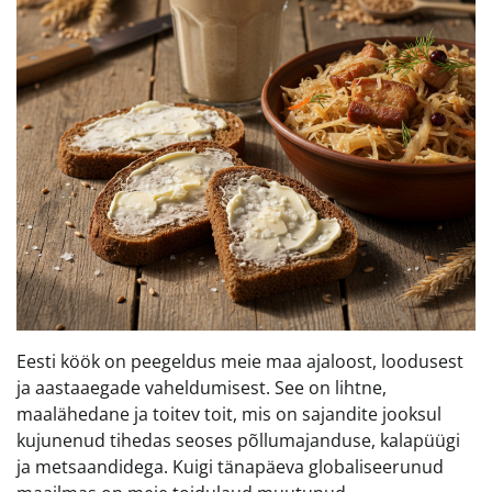
Eesti köök on peegeldus meie maa ajaloost, loodusest
ja aastaaegade vaheldumisest. See on lihtne,
maalähedane ja toitev toit, mis on sajandite jooksul
kujunenud tihedas seoses põllumajanduse, kalapüügi
ja metsaandidega. Kuigi tänapäeva globaliseerunud