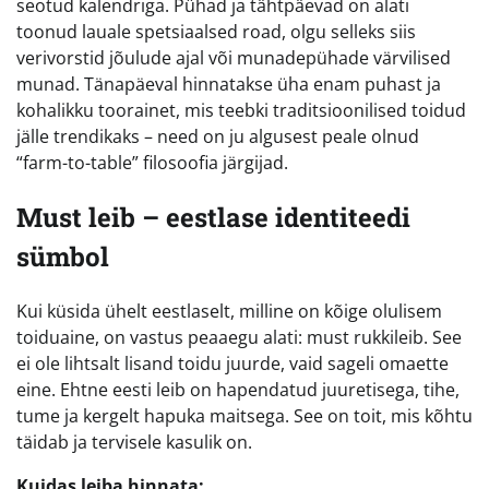
seotud kalendriga. Pühad ja tähtpäevad on alati
toonud lauale spetsiaalsed road, olgu selleks siis
verivorstid jõulude ajal või munadepühade värvilised
munad. Tänapäeval hinnatakse üha enam puhast ja
kohalikku toorainet, mis teebki traditsioonilised toidud
jälle trendikaks – need on ju algusest peale olnud
“farm-to-table” filosoofia järgijad.
Must leib – eestlase identiteedi
sümbol
Kui küsida ühelt eestlaselt, milline on kõige olulisem
toiduaine, on vastus peaaegu alati: must rukkileib. See
ei ole lihtsalt lisand toidu juurde, vaid sageli omaette
eine. Ehtne eesti leib on hapendatud juuretisega, tihe,
tume ja kergelt hapuka maitsega. See on toit, mis kõhtu
täidab ja tervisele kasulik on.
Kuidas leiba hinnata: