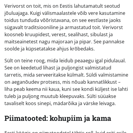
Verivorst on toit, mis on Eestis lahutamatult seotud
jõuluajaga. Kuigi välismaalastele võib vere kasutamine
toidus tunduda võõristavana, on see eestlaste jaoks
sügavalt traditsiooniline ja armastatud toit. Verivorst
koosneb kruupidest, verest, sealihast, sibulast ja
maitseainetest nagu majoraan ja pipar. See pannakse
soolde ja küpsetatakse ahjus krõbedaks.
Sült on teine roog, mida leidub peaaegu igal pidulaual.
See on keedetud lihast ja puljongist valmistatud
tarretis, mida serveeritakse külmalt. Süldi valmistamine
on aeganõudev protsess, mis nõuab kannatlikkust –
liha peab keema nii kaua, kuni see kondi küljest ise lahti
tuleb ja puljong muutub kleepuvaks. Sülti süüakse
tavaliselt koos sinepi, mädarõika ja värske leivaga.
Piimatooted: kohupiim ja kama