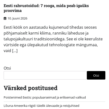
Eesti rahvustoidud: 7 rooga, mida peab igaüks
proovima
10. Juuni 2026
Eesti köök on aastasadu kujunenud tihedas seoses
põhjamaiselt karmi kliima, ranniku läheduse ja
talupojakultuuri traditsioonidega. See ei ole keeruliste
vürtside ega ülepakutud tehnoloogiate mängumaa,
vaid […]
Otsi
Otsi
Värsked postitused
Poistenimed Eestis: populaarseimad ja erilisemad valikud
Lõuna-Ameerika riigid: täielik ülevaade ja reisijuhised