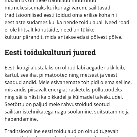
maailmas on meie toidulaud muutunud
mitmekesisemaks kui kunagi varem, säilitavad
traditsioonilised eesti toidud oma erilise koha nii
eestlaste südames kui ka nende toidulaual. Need road
ei ole lihtsalt kõhutäide; need on tükike
kultuuripärandit, mida antakse edasi põlvest põlve.
Eesti toidukultuuri juured
Eesti köögi alustalaks on olnud läbi aegade rukkileib,
kartul, sealiha, piimatooted ning metsast ja veest
saadud andid. Meie esivanemate toit pidi olema selline,
mis andis piisavalt energiat rasketeks põllutöödeks
ning säilis hästi ka pikkadel ja külmadel talvekuudel.
Seetõttu on paljud meie rahvustoidud seotud
säilitamistehnikatega nagu soolamine, suitsutamine ja
hapendamine.
Traditsiooniline eesti toidulaud on olnud tugevalt