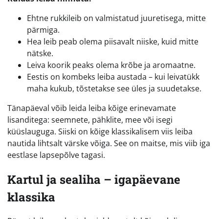
Ehtne rukkileib on valmistatud juuretisega, mitte
pärmiga.
Hea leib peab olema piisavalt niiske, kuid mitte
nätske.
Leiva koorik peaks olema krõbe ja aromaatne.
Eestis on kombeks leiba austada – kui leivatükk
maha kukub, tõstetakse see üles ja suudetakse.
Tänapäeval võib leida leiba kõige erinevamate
lisanditega: seemnete, pähklite, mee või isegi
küüslauguga. Siiski on kõige klassikalisem viis leiba
nautida lihtsalt värske võiga. See on maitse, mis viib iga
eestlase lapsepõlve tagasi.
Kartul ja sealiha – igapäevane
klassika