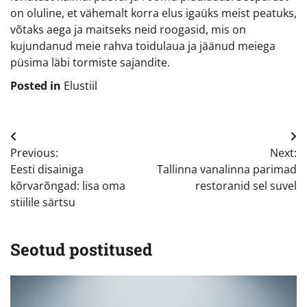
on oluline, et vähemalt korra elus igaüks meist peatuks,
võtaks aega ja maitseks neid roogasid, mis on
kujundanud meie rahva toidulaua ja jäänud meiega
püsima läbi tormiste sajandite.
Posted in
Elustiil
Navigeerimine
Previous:
Next:
Eesti disainiga
Tallinna vanalinna parimad
kõrvarõngad: lisa oma
restoranid sel suvel
stiilile särtsu
Seotud postitused