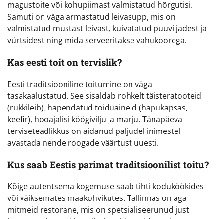
magustoite või kohupiimast valmistatud hõrgutisi.
Samuti on väga armastatud leivasupp, mis on
valmistatud mustast leivast, kuivatatud puuviljadest ja
vürtsidest ning mida serveeritakse vahukoorega.
Kas eesti toit on tervislik?
Eesti traditsiooniline toitumine on väga
tasakaalustatud. See sisaldab rohkelt täisteratooteid
(rukkileib), hapendatud toiduaineid (hapukapsas,
keefir), hooajalisi köögivilju ja marju. Tänapäeva
terviseteadlikkus on aidanud paljudel inimestel
avastada nende roogade väärtust uuesti.
Kus saab Eestis parimat traditsioonilist toitu?
Kõige autentsema kogemuse saab tihti koduköökides
või väiksemates maakohvikutes. Tallinnas on aga
mitmeid restorane, mis on spetsialiseerunud just