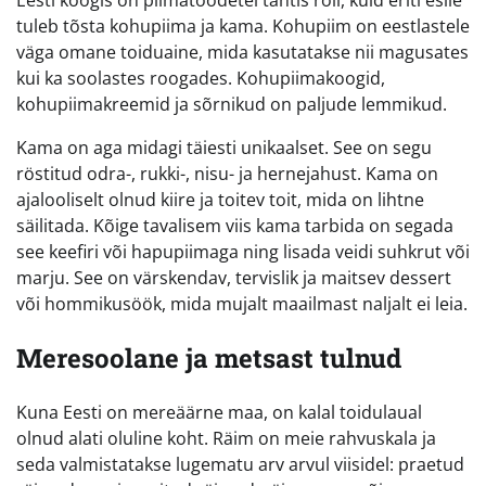
Eesti köögis on piimatoodetel tähtis roll, kuid eriti esile
tuleb tõsta kohupiima ja kama. Kohupiim on eestlastele
väga omane toiduaine, mida kasutatakse nii magusates
kui ka soolastes roogades. Kohupiimakoogid,
kohupiimakreemid ja sõrnikud on paljude lemmikud.
Kama on aga midagi täiesti unikaalset. See on segu
röstitud odra-, rukki-, nisu- ja hernejahust. Kama on
ajalooliselt olnud kiire ja toitev toit, mida on lihtne
säilitada. Kõige tavalisem viis kama tarbida on segada
see keefiri või hapupiimaga ning lisada veidi suhkrut või
marju. See on värskendav, tervislik ja maitsev dessert
või hommikusöök, mida mujalt maailmast naljalt ei leia.
Meresoolane ja metsast tulnud
Kuna Eesti on mereäärne maa, on kalal toidulaual
olnud alati oluline koht. Räim on meie rahvuskala ja
seda valmistatakse lugematu arv arvul viisidel: praetud