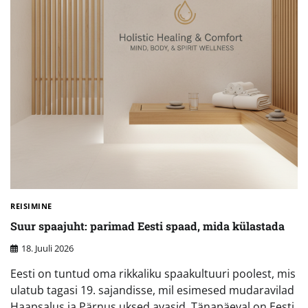
REISIMINE
Suur spaajuht: parimad Eesti spaad, mida külastada
18. Juuli 2026
Eesti on tuntud oma rikkaliku spaakultuuri poolest, mis
ulatub tagasi 19. sajandisse, mil esimesed mudaravilad
Haapsalus ja Pärnus uksed avasid. Tänapäeval on Eesti