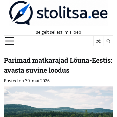
Skip
to
content
selgelt sellest, mis loeb
Parimad matkarajad Lõuna-Eestis:
avasta suvine loodus
Posted on
30. mai 2026