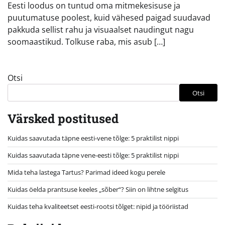
Eesti loodus on tuntud oma mitmekesisuse ja
puutumatuse poolest, kuid vähesed paigad suudavad
pakkuda sellist rahu ja visuaalset naudingut nagu
soomaastikud. Tolkuse raba, mis asub […]
Otsi
Otsi
Värsked postitused
Kuidas saavutada täpne eesti-vene tõlge: 5 praktilist nippi
Kuidas saavutada täpne vene-eesti tõlge: 5 praktilist nippi
Mida teha lastega Tartus? Parimad ideed kogu perele
Kuidas öelda prantsuse keeles „sõber“? Siin on lihtne selgitus
Kuidas teha kvaliteetset eesti-rootsi tõlget: nipid ja tööriistad