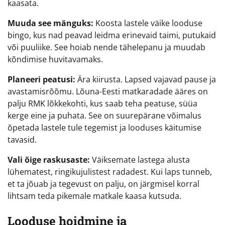
kaasata.
Muuda see mänguks:
Koosta lastele väike looduse
bingo, kus nad peavad leidma erinevaid taimi, putukaid
või puuliike. See hoiab nende tähelepanu ja muudab
kõndimise huvitavamaks.
Planeeri peatusi:
Ära kiirusta. Lapsed vajavad pause ja
avastamisrõõmu. Lõuna-Eesti matkaradade ääres on
palju RMK lõkkekohti, kus saab teha peatuse, süüa
kerge eine ja puhata. See on suurepärane võimalus
õpetada lastele tule tegemist ja looduses käitumise
tavasid.
Vali õige raskusaste:
Väiksemate lastega alusta
lühematest, ringikujulistest radadest. Kui laps tunneb,
et ta jõuab ja tegevust on palju, on järgmisel korral
lihtsam teda pikemale matkale kaasa kutsuda.
Looduse hoidmine ja