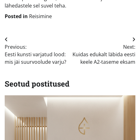
lähedastele sel suvel teha.
Posted in
Reisimine
Navigeerimine
Previous:
Next:
Eesti kunsti varjatud lood:
Kuidas edukalt läbida eesti
mis jäi suurvoolude varju?
keele A2-taseme eksam
Seotud postitused