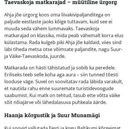
Taevaskoja matkarajad – müütiline ürgorg
Ahja jõe ürgorg koos oma liivakivipaljanditega on
paljude eestlaste jaoks kõige tuttavam, kuid see ei
muuda seda vähem lummavaks. Taevaskoja
matkarajad on klassika, mida peab vähemalt korra elus
külastama. Rada kulgeb piki Ahja jõe kaldaid, viies sind
läbi tiheda metsa otse võimsate paljandite, nagu Suur-
ja Väike-Taevaskoda, juurde.
Matkarada on hästi tähistatud ja sobib ka peredele.
Eriliseks teeb selle koha aga aura – siin tunned tõesti
looduse väge. Suvel on soovitatav rada läbida varakult,
et nautida rahu enne suuremate turistidevoogude
saabumist. Kui matk on tehtud, tasub ette võtta väike
sõit nõiajärve või lähedalasuva puhkeala äärde.
Haanja kõrgustik ja Suur Munamägi
Kui soovid vallutada Eesti ja kogu Baltikumi kõrgeimat