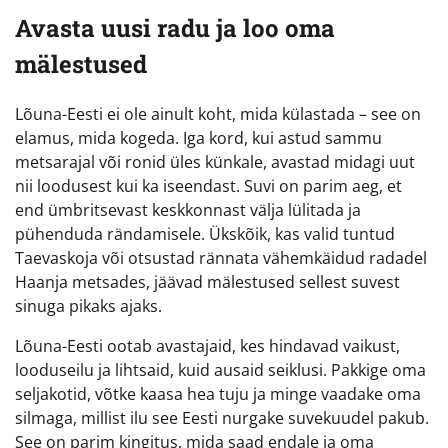
Avasta uusi radu ja loo oma
mälestused
Lõuna-Eesti ei ole ainult koht, mida külastada – see on
elamus, mida kogeda. Iga kord, kui astud sammu
metsarajal või ronid üles künkale, avastad midagi uut
nii loodusest kui ka iseendast. Suvi on parim aeg, et
end ümbritsevast keskkonnast välja lülitada ja
pühenduda rändamisele. Ükskõik, kas valid tuntud
Taevaskoja või otsustad rännata vähemkäidud radadel
Haanja metsades, jäävad mälestused sellest suvest
sinuga pikaks ajaks.
Lõuna-Eesti ootab avastajaid, kes hindavad vaikust,
looduseilu ja lihtsaid, kuid ausaid seiklusi. Pakkige oma
seljakotid, võtke kaasa hea tuju ja minge vaadake oma
silmaga, millist ilu see Eesti nurgake suvekuudel pakub.
See on parim kingitus, mida saad endale ja oma