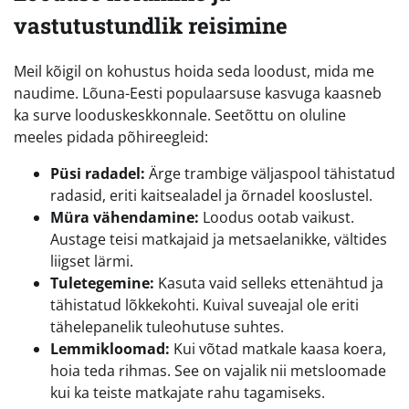
vastutustundlik reisimine
Meil kõigil on kohustus hoida seda loodust, mida me
naudime. Lõuna-Eesti populaarsuse kasvuga kaasneb
ka surve looduskeskkonnale. Seetõttu on oluline
meeles pidada põhireegleid:
Püsi radadel:
Ärge trambige väljaspool tähistatud
radasid, eriti kaitsealadel ja õrnadel kooslustel.
Müra vähendamine:
Loodus ootab vaikust.
Austage teisi matkajaid ja metsaelanikke, vältides
liigset lärmi.
Tuletegemine:
Kasuta vaid selleks ettenähtud ja
tähistatud lõkkekohti. Kuival suveajal ole eriti
tähelepanelik tuleohutuse suhtes.
Lemmikloomad:
Kui võtad matkale kaasa koera,
hoia teda rihmas. See on vajalik nii metsloomade
kui ka teiste matkajate rahu tagamiseks.