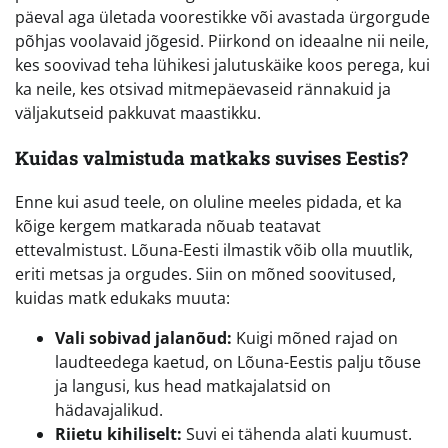
päeval aga ületada voorestikke või avastada ürgorgude
põhjas voolavaid jõgesid. Piirkond on ideaalne nii neile,
kes soovivad teha lühikesi jalutuskäike koos perega, kui
ka neile, kes otsivad mitmepäevaseid rännakuid ja
väljakutseid pakkuvat maastikku.
Kuidas valmistuda matkaks suvises Eestis?
Enne kui asud teele, on oluline meeles pidada, et ka
kõige kergem matkarada nõuab teatavat
ettevalmistust. Lõuna-Eesti ilmastik võib olla muutlik,
eriti metsas ja orgudes. Siin on mõned soovitused,
kuidas matk edukaks muuta:
Vali sobivad jalanõud:
Kuigi mõned rajad on
laudteedega kaetud, on Lõuna-Eestis palju tõuse
ja langusi, kus head matkajalatsid on
hädavajalikud.
Riietu kihiliselt:
Suvi ei tähenda alati kuumust.