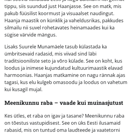
tippu, siis suundud just Haanjasse. See on matk, mis
pakub füüsilist koormust ja visuaalset naudingut.
Haanja maastik on künklik ja vaheldusrikas, pakkudes
silmailu nii suvel rohetavates heinamaades kui ka
sügise värvide mängus.
Lisaks Suurele Munamäele tasub külastada ka
ümbritsevaid radasid, mis viivad sind läbi
traditsiooniliste seto ja võro külade. See on koht, kus
loodus ja inimese kujundatud kultuurimaastik elavad
harmoonias. Haanjas matkamine on nagu rännak ajas
tagasi, kus elu kulgeb omasoodu ja loodus on vahetum
kui kusagil mujal.
Meenikunnu raba – vaade kui muinasjutust
Kes ütles, et raba on igav ja tasane? Meenikunnu raba
on tõestus vastupidisest. See on üks Eesti ilusamaid
rabasid, mis on tuntud oma laudteede ja vaatetorni