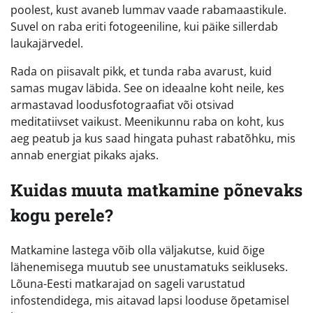
poolest, kust avaneb lummav vaade rabamaastikule.
Suvel on raba eriti fotogeeniline, kui päike sillerdab
laukajärvedel.
Rada on piisavalt pikk, et tunda raba avarust, kuid
samas mugav läbida. See on ideaalne koht neile, kes
armastavad loodusfotograafiat või otsivad
meditatiivset vaikust. Meenikunnu raba on koht, kus
aeg peatub ja kus saad hingata puhast rabatõhku, mis
annab energiat pikaks ajaks.
Kuidas muuta matkamine põnevaks
kogu perele?
Matkamine lastega võib olla väljakutse, kuid õige
lähenemisega muutub see unustamatuks seikluseks.
Lõuna-Eesti matkarajad on sageli varustatud
infostendidega, mis aitavad lapsi looduse õpetamisel