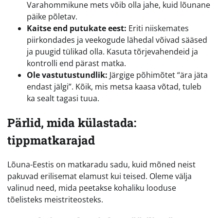
Varahommikune mets võib olla jahe, kuid lõunane
päike põletav.
Kaitse end putukate eest:
Eriti niiskemates
piirkondades ja veekogude lähedal võivad sääsed
ja puugid tülikad olla. Kasuta tõrjevahendeid ja
kontrolli end pärast matka.
Ole vastutustundlik:
Järgige põhimõtet “ära jäta
endast jälgi”. Kõik, mis metsa kaasa võtad, tuleb
ka sealt tagasi tuua.
Pärlid, mida külastada:
tippmatkarajad
Lõuna-Eestis on matkaradu sadu, kuid mõned neist
pakuvad erilisemat elamust kui teised. Oleme välja
valinud need, mida peetakse kohaliku looduse
tõelisteks meistriteosteks.