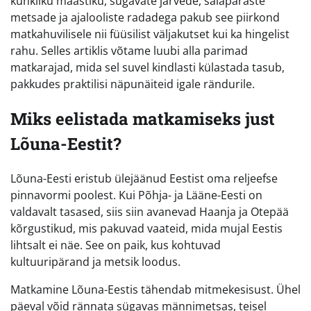
künkliku maastiku, sügavate järvede, salapäraste
metsade ja ajalooliste radadega pakub see piirkond
matkahuvilisele nii füüsilist väljakutset kui ka hingelist
rahu. Selles artiklis võtame luubi alla parimad
matkarajad, mida sel suvel kindlasti külastada tasub,
pakkudes praktilisi näpunäiteid igale rändurile.
Miks eelistada matkamiseks just
Lõuna-Eestit?
Lõuna-Eesti eristub ülejäänud Eestist oma reljeefse
pinnavormi poolest. Kui Põhja- ja Lääne-Eesti on
valdavalt tasased, siis siin avanevad Haanja ja Otepää
kõrgustikud, mis pakuvad vaateid, mida mujal Eestis
lihtsalt ei näe. See on paik, kus kohtuvad
kultuuripärand ja metsik loodus.
Matkamine Lõuna-Eestis tähendab mitmekesisust. Ühel
päeval võid rännata sügavas männimetsas, teisel