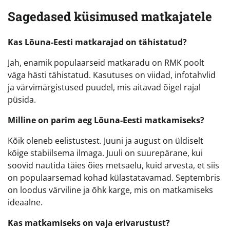
Sagedased küsimused matkajatele
Kas Lõuna-Eesti matkarajad on tähistatud?
Jah, enamik populaarseid matkaradu on RMK poolt
väga hästi tähistatud. Kasutuses on viidad, infotahvlid
ja värvimärgistused puudel, mis aitavad õigel rajal
püsida.
Milline on parim aeg Lõuna-Eesti matkamiseks?
Kõik oleneb eelistustest. Juuni ja august on üldiselt
kõige stabiilsema ilmaga. Juuli on suurepärane, kui
soovid nautida täies õies metsaelu, kuid arvesta, et siis
on populaarsemad kohad külastatavamad. Septembris
on loodus värviline ja õhk karge, mis on matkamiseks
ideaalne.
Kas matkamiseks on vaja erivarustust?