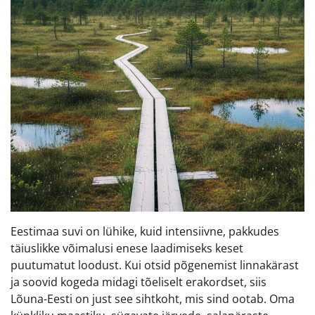
Eestimaa suvi on lühike, kuid intensiivne, pakkudes
täiuslikke võimalusi enese laadimiseks keset
puutumatut loodust. Kui otsid põgenemist linnakärast
ja soovid kogeda midagi tõeliselt erakordset, siis
Lõuna-Eesti on just see sihtkoht, mis sind ootab. Oma