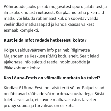
Põhiradade jaoks piisab mugavatest spordijalatsitest ja
ilmastikukindlast riietusest. Kui plaanid teha pikemaid
matku või liikuda rabamaastikul, on soovitav valida
veekindlad matkasaapad ja kanda kaasas väikest
esmaabikomplekti.
Kust leida infot radade hetkeseisu kohta?
Kõige usaldusväärsem info pärineb Riigimetsa
Majandamise Keskuse (RMK) kodulehelt. Sealt leiad
ajakohase info suletud teede, hooldustööde ja
lõkkekohtade kohta.
Kas Lõuna-Eestis on võimalik matkata ka talvel?
Kindlasti! Lõuna-Eesti on talviti eriti võluv. Paljud rajad
on läbitavad räätsade või murdmaasuuskadega. Siiski
tuleb arvestada, et suvine matkavarustus talvel ei
pruugi sobida ja turvalisus on esikohal.