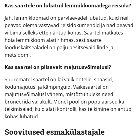
Kas saartele on lubatud lemmikloomadega reisida?
Jah, lemmikloomad on parvlaevadel lubatud, kuid neil
peavad olema vastavad reisidokumendid ja nad peavad
viibima selleks ette nähtud kohas. Saartel matkates
hoia lemmikloom alati rihmas, sest saarte
looduskaitsealadel on palju pesitsevaid linde ja
metsloomi.
Kas saartel on piisavalt majutusvõimalusi?
Suurematel saartel on lai valik hotelle, spaasid,
kodumajutusi ja kämpinguid. Väikesaartel on
majutusvõimalusi vähem, mistõttu tuleks need
broneerida varakult. Mõnel pool on populaarsed ka
telkimisalad, kuid alati kontrolli, kas telkimine on antud
kohas lubatud.
Soovitused esmakülastajale