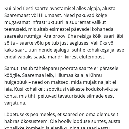
Kui oled Eesti saarte avastamisel alles algaja, alusta
Saaremaast või Hiiumaast. Need pakuvad kõige
mugavamat infrastruktuuri ja suuremat valikut
teenuseid, mis aitab esimestel päevadel kohaneda
saareelu rütmiga. Ära proovi ühe reisiga kõiki saari läbi
sõita – saarte võlu peitub just aegluses. Vali üks või
kaks saart, uuri nende ajalugu, suhtle kohalikega ja lase
endal vabaks saada mandri kiirest elutempost.
Samuti tasub tähelepanu pöörata saarte eripärasele
köögile. Saaremaa leib, Hiiumaa kala ja Kihnu
hülgepüük – need on maitsed, mida mujalt naljalt ei
leia. Küsi kohalikelt soovitusi väikeste kodukohvikute
kohta, mis tihti peituvad tavaturistide silmade eest
varjatuna.
Lõpetuseks pea meeles, et saared on oma olemuselt
habras ökosüsteem. Ole hooliv looduse suhtes, austa
kohalikke kombeid ja elanikku ning sa saad vastu