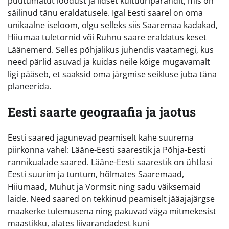
puutumatut loodust ja iidset kultuuripärandit, mis on
säilinud tänu eraldatusele. Igal Eesti saarel on oma
unikaalne iseloom, olgu selleks siis Saaremaa kadakad,
Hiiumaa tuletornid või Ruhnu saare eraldatus keset
Läänemerd. Selles põhjalikus juhendis vaatamegi, kus
need pärlid asuvad ja kuidas neile kõige mugavamalt
ligi pääseb, et saaksid oma järgmise seikluse juba täna
planeerida.
Eesti saarte geograafia ja jaotus
Eesti saared jagunevad peamiselt kahe suurema
piirkonna vahel: Lääne-Eesti saarestik ja Põhja-Eesti
rannikualade saared. Lääne-Eesti saarestik on ühtlasi
Eesti suurim ja tuntum, hõlmates Saaremaad,
Hiiumaad, Muhut ja Vormsit ning sadu väiksemaid
laide. Need saared on tekkinud peamiselt jääajajärgse
maakerke tulemusena ning pakuvad väga mitmekesist
maastikku, alates liivarandadest kuni