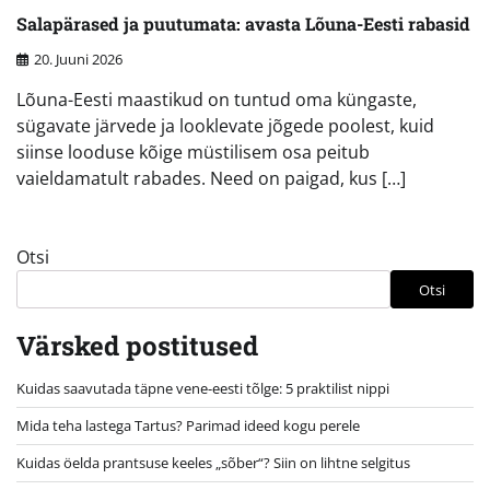
Salapärased ja puutumata: avasta Lõuna-Eesti rabasid
20. Juuni 2026
Lõuna-Eesti maastikud on tuntud oma küngaste,
sügavate järvede ja looklevate jõgede poolest, kuid
siinse looduse kõige müstilisem osa peitub
vaieldamatult rabades. Need on paigad, kus […]
Otsi
Otsi
Värsked postitused
Kuidas saavutada täpne vene-eesti tõlge: 5 praktilist nippi
Mida teha lastega Tartus? Parimad ideed kogu perele
Kuidas öelda prantsuse keeles „sõber“? Siin on lihtne selgitus