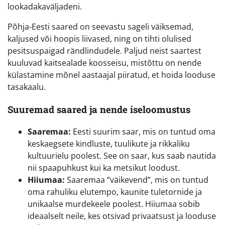
lookadakaväljadeni.
Põhja-Eesti saared on seevastu sageli väiksemad,
kaljused või hoopis liivased, ning on tihti olulised
pesitsuspaigad rändlindudele. Paljud neist saartest
kuuluvad kaitsealade koosseisu, mistõttu on nende
külastamine mõnel aastaajal piiratud, et hoida looduse
tasakaalu.
Suuremad saared ja nende iseloomustus
Saaremaa:
Eesti suurim saar, mis on tuntud oma
keskaegsete kindluste, tuulikute ja rikkaliku
kultuurielu poolest. See on saar, kus saab nautida
nii spaapuhkust kui ka metsikut loodust.
Hiiumaa:
Saaremaa “väikevend”, mis on tuntud
oma rahuliku elutempo, kaunite tuletornide ja
unikaalse murdekeele poolest. Hiiumaa sobib
ideaalselt neile, kes otsivad privaatsust ja looduse