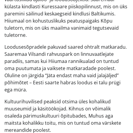
külasta kindlasti Kuressaare piiskopilinnust, mis on üks
paremini säilinud keskaegseid kindlusi Baltikumis.
Hiiumaal on kohustuslikuks peatuspaigaks Kõpu
tuletorn, mis on üks maailma vanimaid tegutsevaid
tuletorne.
Loodusesõpradele pakuvad saared ohtralt matkaradu.
Saaremaa Vilsandi rahvuspark on linnuvaatlejate
paradiis, samas kui Hiiumaa rannikualad on tuntud
oma puutumata ja vaiksete matkaradade poolest.
Oluline on järgida “Jäta endast maha vaid jalajäljed”
põhimõtet – Eesti saarte habras loodus ei talu prügi
ega müra.
Kultuurihuvilised peaksid otsima üles kohalikud
muuseumid ja käsitöökojad. Kihnus on võimalik
osaleda pärimuskultuuri õpitubades, Muhus aga
maitsta kohalikku toitu, mis on tuntud oma värskete
mereandide poolest.