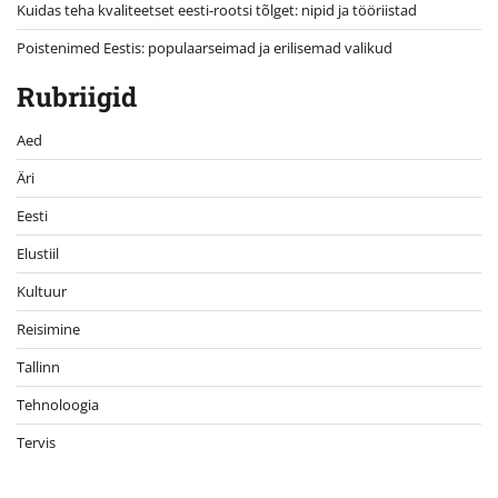
Kuidas teha kvaliteetset eesti-rootsi tõlget: nipid ja tööriistad
Poistenimed Eestis: populaarseimad ja erilisemad valikud
Rubriigid
Aed
Äri
Eesti
Elustiil
Kultuur
Reisimine
Tallinn
Tehnoloogia
Tervis