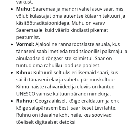
vaikust.
Muhu:
Saaremaa ja mandri vahel asuv saar, mis
võlub külastajat oma autentse külaarhitektuuri ja
käsitöötraditsioonidega. Muhu on värav
Saaremaale, kuid väärib kindlasti pikemat
peatumist.
Vormsi:
Ajalooline rannarootslaste asuala, kus
tänaseni saab imetleda traditsioonilisi palkmaju ja
ainulaadseid rõngasriste kalmistul. Saar on
tuntud oma rahuliku looduse poolest.
Kihnu:
Kultuuriliselt üks erilisemaid saari, kus
säilib tänaseni elav ja vahetu pärimuskultuur.
Kihnu naiste rahvariided ja eluviis on kantud
UNESCO vaimse kultuuripärandi nimekirja.
Ruhnu:
Geograafiliselt kõige eraldatum ja ehk
kõige salapärasem Eesti saar keset Liivi lahte.
Ruhnu on ideaalne koht neile, kes soovivad
tõeliselt digitaalset detoksi.