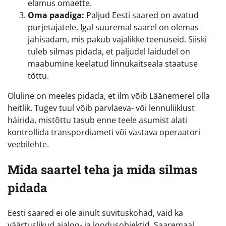
elamus omaette.
Oma paadiga:
Paljud Eesti saared on avatud
purjetajatele. Igal suuremal saarel on olemas
jahisadam, mis pakub vajalikke teenuseid. Siiski
tuleb silmas pidada, et paljudel laidudel on
maabumine keelatud linnukaitseala staatuse
tõttu.
Oluline on meeles pidada, et ilm võib Läänemerel olla
heitlik. Tugev tuul võib parvlaeva- või lennuliiklust
häirida, mistõttu tasub enne teele asumist alati
kontrollida transpordiameti või vastava operaatori
veebilehte.
Mida saartel teha ja mida silmas
pidada
Eesti saared ei ole ainult suvituskohad, vaid ka
väärtuslikud ajaloo- ja loodusobjektid. Saaremaal