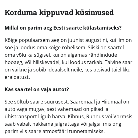
Korduma kippuvad küsimused
Millal on parim aeg Eesti saarte külastamiseks?
Kõige populaarsem aeg on juunist augustini, kui ilm on
soe ja loodus oma kõige rohelisem. Siiski on saartel
oma võlu ka sügisel, kui on algamas rändlindude
hooaeg, või hiliskevadel, kui loodus tärkab. Talvine saar
on vaikne ja sobib ideaalselt neile, kes otsivad täielikku
eraldatust.
Kas saartel on vaja autot?
See sõltub saare suurusest. Saaremaal ja Hiiumaal on
auto väga mugav, sest vahemaad on pikad ja
ühistransport liigub harva. Kihnus, Ruhnus või Vormsis
saab vabalt hakkama jalgrattaga või jalgsi, mis ongi
parim viis saare atmosfääri tunnetamiseks.