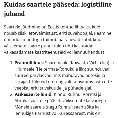
Kuidas saartele pääseda: logistiline
juhend
Saartele jõudmine on Eestis tehtud lihtsaks, kuid
nõuab siiski ettevalmistust, eriti suvehooajal. Peamine
ühendus mandriga toimub parvlaevade abil, kuid
väiksemate saarte puhul tuleb tihti kasutada
väikesadamate kaatriteenuseid või lennuühendust.
Praamiliiklus:
Saaremaale (Kuivastu-Virtsu liin) ja
Hiiumaale (Heltermaa-Rohuküla liin) suunduvad
suured parvlaevad, mis mahutavad autosid ja
reisijaid. Pileteid on tungivalt soovitatav osta ette
veebist, eriti suvekuudel ja pühade ajal.
Väikesaarte liinid:
Kihnu, Ruhnu, Vormsi ja
Abruka saartele pääseb väiksemate laevadega.
Mõnele saarele (nagu Ruhnu) saab sõita ka
lennukiga Pärnust või Kuressaarest, mis on