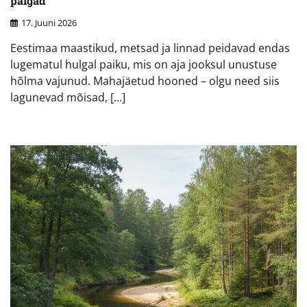
paigad
17. Juuni 2026
Eestimaa maastikud, metsad ja linnad peidavad endas
lugematul hulgal paiku, mis on aja jooksul unustuse
hõlma vajunud. Mahajäetud hooned – olgu need siis
lagunevad mõisad, […]