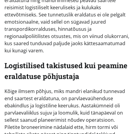
eraldatuna ning mandriinimesed peavad saartele
reisimist logistiliselt keeruliseks ja kulukaks
ettevõtmiseks. See tunnetuslik eraldatus ei ole pelgalt
emotsionaalne, vaid sellel on sügavad juured
transpordikorralduses, hinnatõusus ja
regionaalpoliitilistes otsustes, mis on viinud olukorrani,
kus saared tunduvad paljude jaoks kättesaamatumad
kui kunagi varem.
Logistilised takistused kui peamine
eraldatuse põhjustaja
Kõige ilmsem põhjus, miks mandri elanikud tunnevad
end saartest eraldatuna, on parvlaevaühenduse
ebakindlus ja logistiline keerukus. Aastakümneid oli
parvlaevaliiklus sujuv ja loomulik, kuid tänapäeval on
sellest saanud planeerimist nõudev operatsioon.
Piletite broneerimine nädalaid ette, hirm tormi või