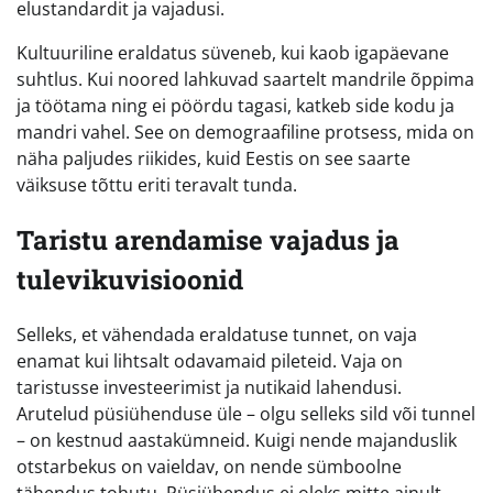
elustandardit ja vajadusi.
Kultuuriline eraldatus süveneb, kui kaob igapäevane
suhtlus. Kui noored lahkuvad saartelt mandrile õppima
ja töötama ning ei pöördu tagasi, katkeb side kodu ja
mandri vahel. See on demograafiline protsess, mida on
näha paljudes riikides, kuid Eestis on see saarte
väiksuse tõttu eriti teravalt tunda.
Taristu arendamise vajadus ja
tulevikuvisioonid
Selleks, et vähendada eraldatuse tunnet, on vaja
enamat kui lihtsalt odavamaid pileteid. Vaja on
taristusse investeerimist ja nutikaid lahendusi.
Arutelud püsiühenduse üle – olgu selleks sild või tunnel
– on kestnud aastakümneid. Kuigi nende majanduslik
otstarbekus on vaieldav, on nende sümboolne