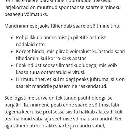
tehniliste rikete pärast ning tipptundidel tekkivad
järjekorrad on muutnud spontaanse saartele mineku
peaaegu võimatuks.
Mandriinimese jaoks tähendab saarele sõitmine tihti:
Põhjalikku planeerimist ja piletite ostmist
nädalaid ette.
Kõrget hinda, mis piirab võimalust külastada saari
tihedamini kui korra-kaks aastas.
Ebakindlust seoses ilmastikuoludega, mis võib
kaasa tuua ootamatuid viivitusi.
Hirmutunnet, et kui midagi peaks juhtuma, siis on
saarelt mandrile pääsemine raskendatud.
See logistiline surve on tekitanud psühholoogilise
barjääri. Kui inimene peab enne saarele sõitmist läbi
tegema keerulise protsessi, siis ta hakkab alateadlikult
otsima muid vaba aja veetmise võimalusi mandril. See
aga vähendab kontakti saarte ja mandri vahel,