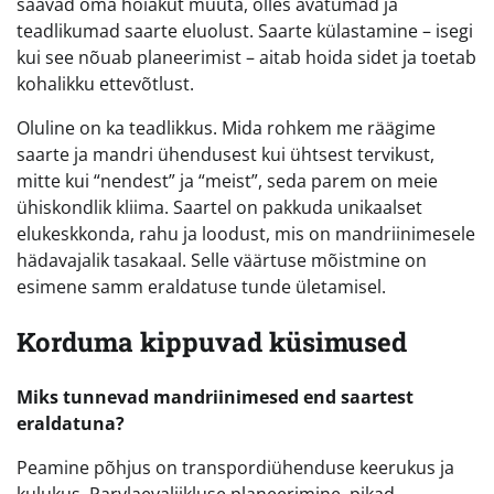
saavad oma hoiakut muuta, olles avatumad ja
teadlikumad saarte eluolust. Saarte külastamine – isegi
kui see nõuab planeerimist – aitab hoida sidet ja toetab
kohalikku ettevõtlust.
Oluline on ka teadlikkus. Mida rohkem me räägime
saarte ja mandri ühendusest kui ühtsest tervikust,
mitte kui “nendest” ja “meist”, seda parem on meie
ühiskondlik kliima. Saartel on pakkuda unikaalset
elukeskkonda, rahu ja loodust, mis on mandriinimesele
hädavajalik tasakaal. Selle väärtuse mõistmine on
esimene samm eraldatuse tunde ületamisel.
Korduma kippuvad küsimused
Miks tunnevad mandriinimesed end saartest
eraldatuna?
Peamine põhjus on transpordiühenduse keerukus ja
kulukus. Parvlaevaliikluse planeerimine, pikad