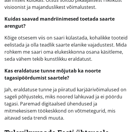
visioonist ja majanduslikest võimalustest.
Kuidas saavad mandriinimesed toetada saarte
arengut?
Kõige otsesem viis on saari külastada, kohalikke tooteid
eelistada ja olla teadlik saarte elanike vajadustest. Mida
rohkem me saari oma elukeskkonna osana käsitleme,
seda vähem tekib kunstlikku eraldatust.
Kas eraldatuse tunne mõjutab ka noorte
tagasipöördumist saartele?
Jah, eraldatuse tunne ja piiratud karjäärivõimalused on
sageli põhjusteks, miks noored lahkuvad ja ei pöördu
tagasi. Paremad digitaalsed ühendused ja
mitmekesisem töökeskkond on võtmetegurid, mis
aitavad seda trendi muuta.