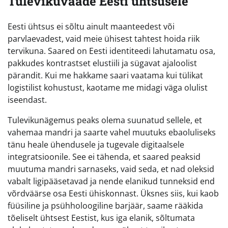
Tulevikuvaade Eesti ühtsusele
Eesti ühtsus ei sõltu ainult maanteedest või
parvlaevadest, vaid meie ühisest tahtest hoida riik
tervikuna. Saared on Eesti identiteedi lahutamatu osa,
pakkudes kontrastset elustiili ja sügavat ajaloolist
pärandit. Kui me hakkame saari vaatama kui tülikat
logistilist kohustust, kaotame me midagi väga olulist
iseendast.
Tulevikunägemus peaks olema suunatud sellele, et
vahemaa mandri ja saarte vahel muutuks ebaoluliseks
tänu heale ühendusele ja tugevale digitaalsele
integratsioonile. See ei tähenda, et saared peaksid
muutuma mandri sarnaseks, vaid seda, et nad oleksid
vabalt ligipääsetavad ja nende elanikud tunneksid end
võrdväärse osa Eesti ühiskonnast. Üksnes siis, kui kaob
füüsiline ja psühholoogiline barjäär, saame rääkida
tõeliselt ühtsest Eestist, kus iga elanik, sõltumata