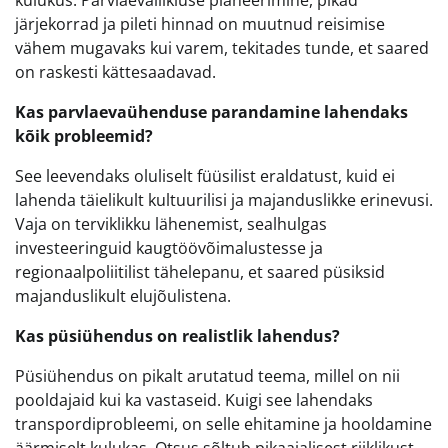
järjekorrad ja pileti hinnad on muutnud reisimise
vähem mugavaks kui varem, tekitades tunde, et saared
on raskesti kättesaadavad.
Kas parvlaevaühenduse parandamine lahendaks
kõik probleemid?
See leevendaks oluliselt füüsilist eraldatust, kuid ei
lahenda täielikult kultuurilisi ja majanduslikke erinevusi.
Vaja on terviklikku lähenemist, sealhulgas
investeeringuid kaugtöövõimalustesse ja
regionaalpoliitilist tähelepanu, et saared püsiksid
majanduslikult elujõulistena.
Kas püsiühendus on realistlik lahendus?
Püsiühendus on pikalt arutatud teema, millel on nii
pooldajaid kui ka vastaseid. Kuigi see lahendaks
transpordiprobleemi, on selle ehitamine ja hooldamine
äärmiselt kulukas. Otsus sõltub pikaajalisest riiklikust