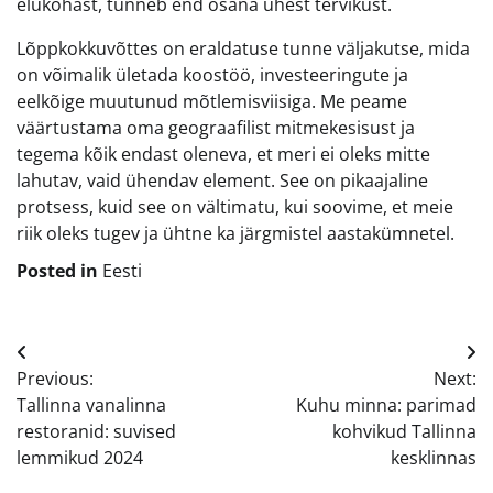
elukohast, tunneb end osana ühest tervikust.
Lõppkokkuvõttes on eraldatuse tunne väljakutse, mida
on võimalik ületada koostöö, investeeringute ja
eelkõige muutunud mõtlemisviisiga. Me peame
väärtustama oma geograafilist mitmekesisust ja
tegema kõik endast oleneva, et meri ei oleks mitte
lahutav, vaid ühendav element. See on pikaajaline
protsess, kuid see on vältimatu, kui soovime, et meie
riik oleks tugev ja ühtne ka järgmistel aastakümnetel.
Posted in
Eesti
Navigeerimine
Previous:
Next:
Tallinna vanalinna
Kuhu minna: parimad
restoranid: suvised
kohvikud Tallinna
lemmikud 2024
kesklinnas