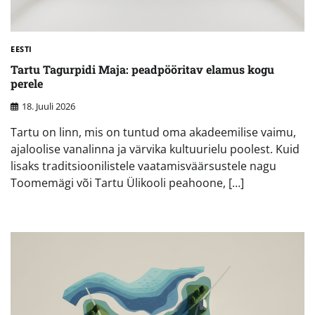
EESTI
Tartu Tagurpidi Maja: peadpööritav elamus kogu
perele
18. Juuli 2026
Tartu on linn, mis on tuntud oma akadeemilise vaimu,
ajaloolise vanalinna ja värvika kultuurielu poolest. Kuid
lisaks traditsioonilistele vaatamisväärsustele nagu
Toomemägi või Tartu Ülikooli peahoone, […]