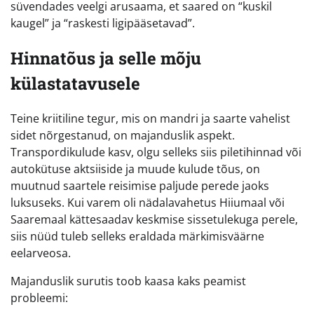
süvendades veelgi arusaama, et saared on “kuskil
kaugel” ja “raskesti ligipääsetavad”.
Hinnatõus ja selle mõju
külastatavusele
Teine kriitiline tegur, mis on mandri ja saarte vahelist
sidet nõrgestanud, on majanduslik aspekt.
Transpordikulude kasv, olgu selleks siis piletihinnad või
autokütuse aktsiiside ja muude kulude tõus, on
muutnud saartele reisimise paljude perede jaoks
luksuseks. Kui varem oli nädalavahetus Hiiumaal või
Saaremaal kättesaadav keskmise sissetulekuga perele,
siis nüüd tuleb selleks eraldada märkimisväärne
eelarveosa.
Majanduslik surutis toob kaasa kaks peamist
probleemi: