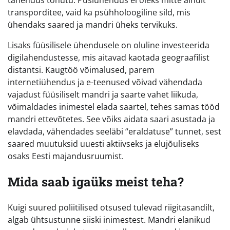
tähendus tohutu. Püsiühendus ei oleks mitte ainult
transporditee, vaid ka psühholoogiline sild, mis
ühendaks saared ja mandri üheks tervikuks.
Lisaks füüsilisele ühendusele on oluline investeerida
digilahendustesse, mis aitavad kaotada geograafilist
distantsi. Kaugtöö võimalused, parem
internetiühendus ja e-teenused võivad vähendada
vajadust füüsiliselt mandri ja saarte vahet liikuda,
võimaldades inimestel elada saartel, tehes samas tööd
mandri ettevõtetes. See võiks aidata saari asustada ja
elavdada, vähendades seeläbi “eraldatuse” tunnet, sest
saared muutuksid uuesti aktiivseks ja elujõuliseks
osaks Eesti majandusruumist.
Mida saab igaüks meist teha?
Kuigi suured poliitilised otsused tulevad riigitasandilt,
algab ühtsustunne siiski inimestest. Mandri elanikud