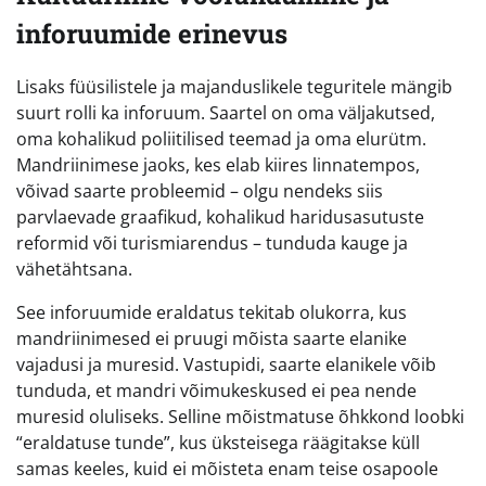
inforuumide erinevus
Lisaks füüsilistele ja majanduslikele teguritele mängib
suurt rolli ka inforuum. Saartel on oma väljakutsed,
oma kohalikud poliitilised teemad ja oma elurütm.
Mandriinimese jaoks, kes elab kiires linnatempos,
võivad saarte probleemid – olgu nendeks siis
parvlaevade graafikud, kohalikud haridusasutuste
reformid või turismiarendus – tunduda kauge ja
vähetähtsana.
See inforuumide eraldatus tekitab olukorra, kus
mandriinimesed ei pruugi mõista saarte elanike
vajadusi ja muresid. Vastupidi, saarte elanikele võib
tunduda, et mandri võimukeskused ei pea nende
muresid oluliseks. Selline mõistmatuse õhkkond loobki
“eraldatuse tunde”, kus üksteisega räägitakse küll
samas keeles, kuid ei mõisteta enam teise osapoole