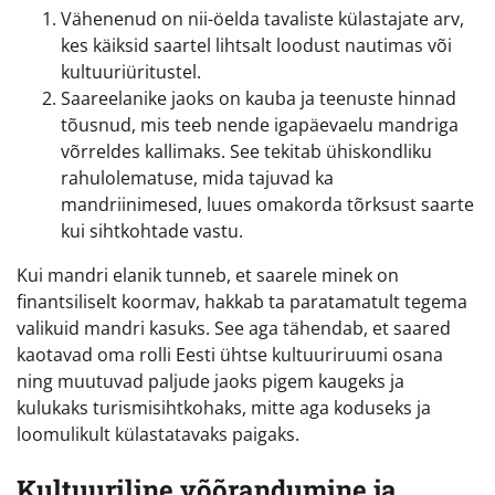
Vähenenud on nii-öelda tavaliste külastajate arv,
kes käiksid saartel lihtsalt loodust nautimas või
kultuuriüritustel.
Saareelanike jaoks on kauba ja teenuste hinnad
tõusnud, mis teeb nende igapäevaelu mandriga
võrreldes kallimaks. See tekitab ühiskondliku
rahulolematuse, mida tajuvad ka
mandriinimesed, luues omakorda tõrksust saarte
kui sihtkohtade vastu.
Kui mandri elanik tunneb, et saarele minek on
finantsiliselt koormav, hakkab ta paratamatult tegema
valikuid mandri kasuks. See aga tähendab, et saared
kaotavad oma rolli Eesti ühtse kultuuriruumi osana
ning muutuvad paljude jaoks pigem kaugeks ja
kulukaks turismisihtkohaks, mitte aga koduseks ja
loomulikult külastatavaks paigaks.
Kultuuriline võõrandumine ja