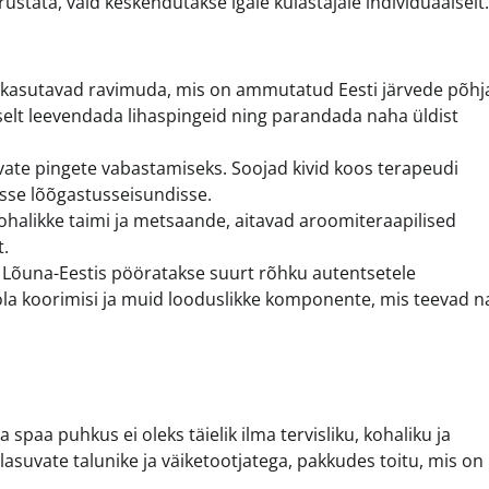
rustata, vaid keskendutakse igale külastajale individuaalselt.
 kasutavad ravimuda, mis on ammutatud Eesti järvede põhja
selt leevendada lihaspingeid ning parandada naha üldist
te pingete vabastamiseks. Soojad kivid koos terapeudi
asse lõõgastusseisundisse.
ohalikke taimi ja metsaande, aitavad aroomiteraapilised
t.
 Lõuna-Eestis pööratakse suurt rõhku autentsetele
oola koorimisi ja muid looduslikke komponente, mis teevad 
spaa puhkus ei oleks täielik ilma tervisliku, kohaliku ja
asuvate talunike ja väiketootjatega, pakkudes toitu, mis on 