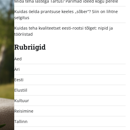
Mida teha lastega Tartus? Parimad ideed kogu perele
Kuidas öelda prantsuse keeles „sõber“? Siin on lihtne
selgitus
Kuidas teha kvaliteetset eesti-rootsi tõlget: nipid ja
tööriistad
Rubriigid
Aed
Äri
Eesti
Elustiil
Kultuur
Reisimine
Tallinn