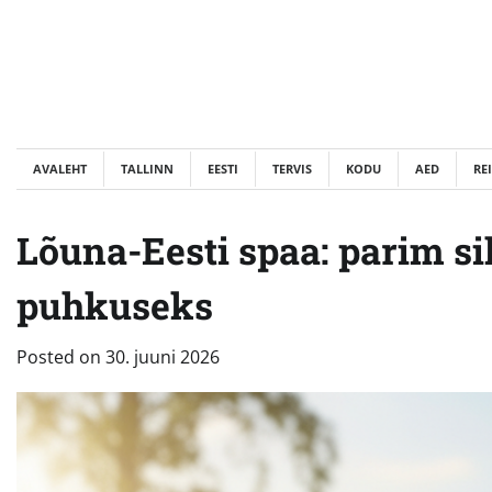
Skip
to
content
AVALEHT
TALLINN
EESTI
TERVIS
KODU
AED
RE
Lõuna-Eesti spaa: parim si
puhkuseks
Posted on
30. juuni 2026