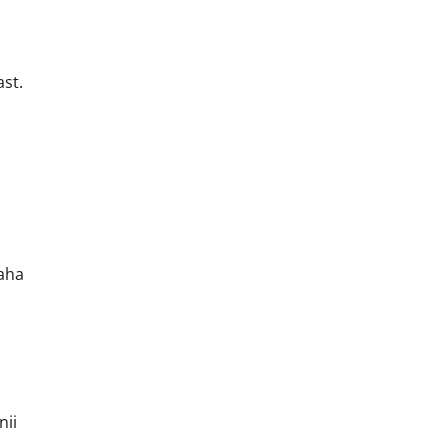
st.
naha
nii