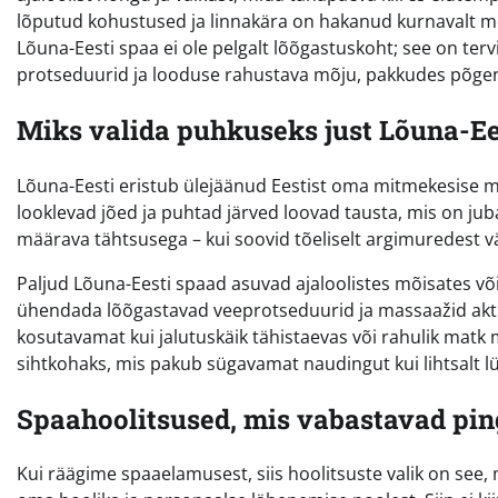
lõputud kohustused ja linnakära on hakanud kurnavalt mõj
Lõuna-Eesti spaa ei ole pelgalt lõõgastuskoht; see on ter
protseduurid ja looduse rahustava mõju, pakkudes põgen
Miks valida puhkuseks just Lõuna-Ee
Lõuna-Eesti eristub ülejäänud Eestist oma mitmekesise m
looklevad jõed ja puhtad järved loovad tausta, mis on ju
määrava tähtsusega – kui soovid tõeliselt argimuredest v
Paljud Lõuna-Eesti spaad asuvad ajaloolistes mõisates v
ühendada lõõgastavad veeprotseduurid ja massaažid akti
kosutavamat kui jalutuskäik tähistaevas või rahulik ma
sihtkohaks, mis pakub sügavamat naudingut kui lihtsalt lü
Spaahoolitsused, mis vabastavad pin
Kui räägime spaaelamusest, siis hoolitsuste valik on see, 