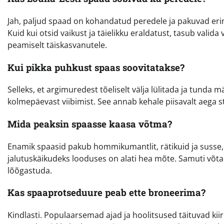
Jah, paljud spaad on kohandatud peredele ja pakuvad erine
Kuid kui otsid vaikust ja täielikku eraldatust, tasub vali
peamiselt täiskasvanutele.
Kui pikka puhkust spaas soovitatakse?
Selleks, et argimuredest tõeliselt välja lülitada ja tund
kolmepäevast viibimist. See annab kehale piisavalt aega 
Mida peaksin spaasse kaasa võtma?
Enamik spaasid pakub hommikumantlit, rätikuid ja susse,
jalutuskäikudeks looduses on alati hea mõte. Samuti võt
lõõgastuda.
Kas spaaprotseduure peab ette broneerima?
Kindlasti. Populaarsemad ajad ja hoolitsused täituvad kiir