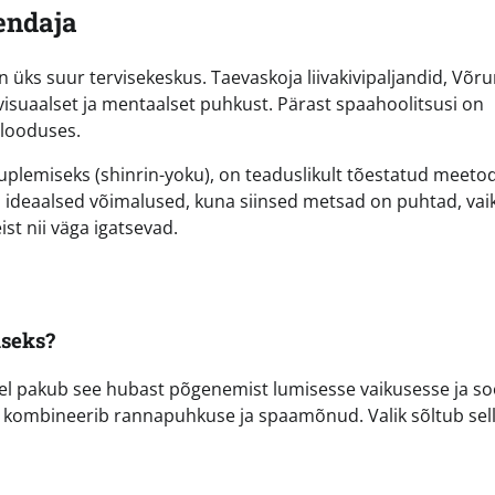
endaja
n üks suur tervisekeskus. Taevaskoja liivakivipaljandid, Võ
isuaalset ja mentaalset puhkust. Pärast spaahoolitsusi on
 looduses.
plemiseks (shinrin-yoku), on teaduslikult tõestatud meeto
 ideaalsed võimalused, kuna siinsed metsad on puhtad, vai
st nii väga igatsevad.
iseks?
vel pakub see hubast põgenemist lumisesse vaikusesse ja so
i kombineerib rannapuhkuse ja spaamõnud. Valik sõltub sell