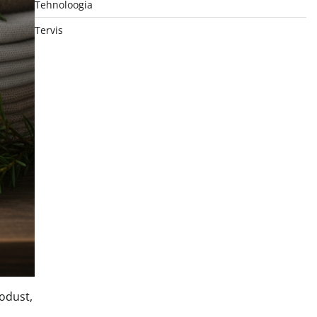
Tehnoloogia
Tervis
oodust,