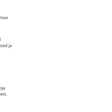
rumaa
d
ksed ja
oja
est,