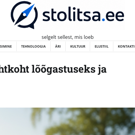
selgelt sellest, mis loeb
ISIMINE
TEHNOLOOGIA
ÄRI
KULTUUR
ELUSTIIL
KONTAKTI
htkoht lõõgastuseks ja