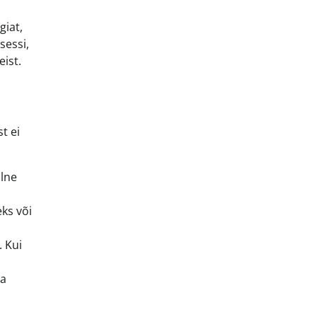
giat,
sessi,
ist.
t ei
alne
ks või
. Kui
ja