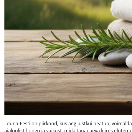
Lõuna-Eesti on piirkond, kus aeg justkui peatub, võimald
ajaloolist hõngu ja vaikust, mida tänapäeva kiires elutem