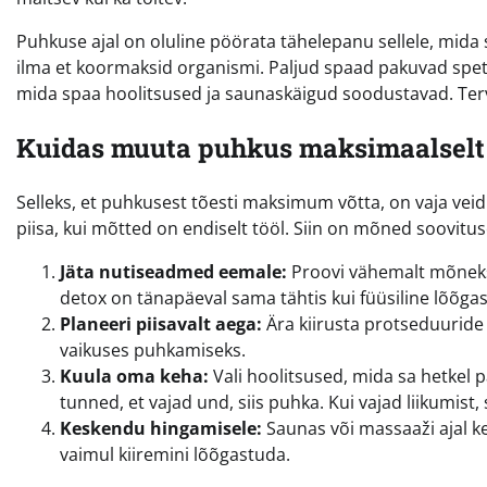
Puhkuse ajal on oluline pöörata tähelepanu sellele, mida
ilma et koormaksid organismi. Paljud spaad pakuvad spe
mida spaa hoolitsused ja saunaskäigud soodustavad. Tervis
Kuidas muuta puhkus maksimaalselt 
Selleks, et puhkusest tõesti maksimum võtta, on vaja veidi
piisa, kui mõtted on endiselt tööl. Siin on mõned soovi
Jäta nutiseadmed eemale:
Proovi vähemalt mõneks 
detox on tänapäeval sama tähtis kui füüsiline lõõgas
Planeeri piisavalt aega:
Ära kiirusta protseduuride 
vaikuses puhkamiseks.
Kuula oma keha:
Vali hoolitsused, mida sa hetkel p
tunned, et vajad und, siis puhka. Kui vajad liikumist,
Keskendu hingamisele:
Saunas või massaaži ajal ke
vaimul kiiremini lõõgastuda.