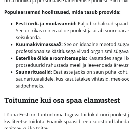
oma hoolika ja personaalse lähenemise poolest. Siin ei kii
Populaarsemad hoolitsused, mida tasub proovida:
Eesti ürdi- ja mudavannid:
Paljud kohalikud spaad
See on rikas mineraalide poolest ja aitab suurepära
seisukorda.
Kuumakivimassaaž:
See on ideaalne meetod sügava
professionaalse käsitlusega viivad organismi sügav
Eeterlike õlide aroomiteraapia:
Kasutades sageli k
protseduurid rahustada meeli ja leevendada ärevus
Saunarituaalid:
Eestlaste jaoks on saun püha koht.
saunarituaalidele, kus kasutatakse vihtasid, mee-s
siidpehmeks.
Toitumine kui osa spaa elamustest
Lõuna-Eesti on tuntud oma tugeva toidukultuuri poolest ja 
kvaliteetse toiduta. Enamik spaasid teeb koostööd lähedal
maitsev kui ka toitev.