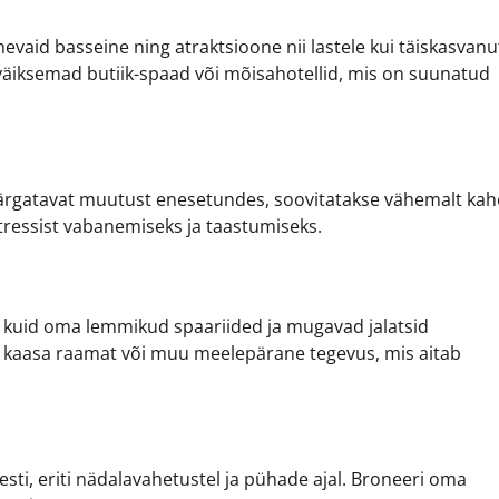
vaid basseine ning atraktsioone nii lastele kui täiskasvanu
da väiksemad butiik-spaad või mõisahotellid, mis on suunatud
a märgatavat muutust enesetundes, soovitatakse vähemalt kah
stressist vabanemiseks ja taastumiseks.
 kuid oma lemmikud spaariided ja mugavad jalatsid
a kaasa raamat või muu meelepärane tegevus, mis aitab
esti, eriti nädalavahetustel ja pühade ajal. Broneeri oma