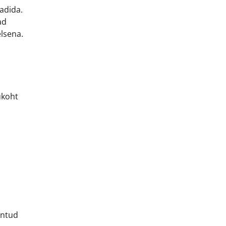
adida.
ad
lsena.
ukoht
untud