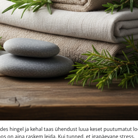
ades hingel ja kehal taas ühendust luua keset puutumatut l
pos on aina raskem leida. Kui tunned, et igapäevane stress,