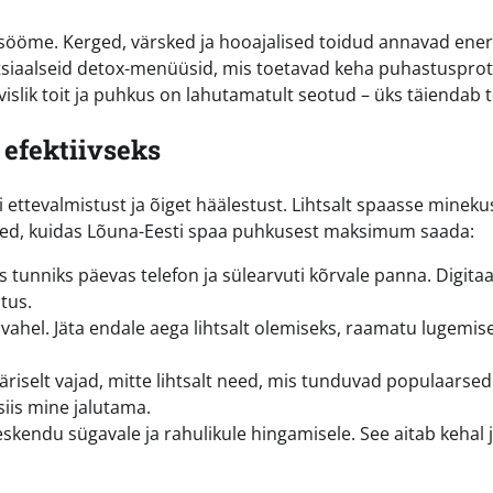
 sööme. Kerged, värsked ja hooajalised toidud annavad ener
tsiaalseid detox-menüüsid, mis toetavad keha puhastusprot
lik toit ja puhkus on lahutamatult seotud – üks täiendab te
efektiivseks
 ettevalmistust ja õiget häälestust. Lihtsalt spaasse minekus
tused, kuidas Lõuna-Eesti spaa puhkusest maksimum saada:
tunniks päevas telefon ja sülearvuti kõrvale panna. Digita
tus.
vahel. Jäta endale aega lihtsalt olemiseks, raamatu lugemise
äriselt vajad, mitte lihtsalt need, mis tunduvad populaarsed
 siis mine jalutama.
skendu sügavale ja rahulikule hingamisele. See aitab kehal 