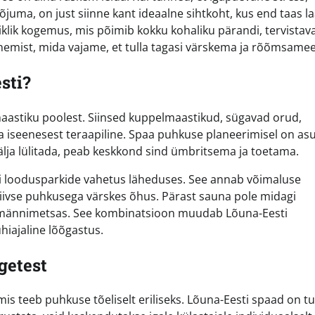
uma, on just siinne kant ideaalne sihtkoht, kus end taas la
viklik kogemus, mis põimib kokku kohaliku pärandi, tervistav
emist, mida vajame, et tulla tagasi värskema ja rõõmsamee
sti?
aastiku poolest. Siinsed kuppelmaastikud, sügavad orud,
ba iseenesest teraapiline. Spaa puhkuse planeerimisel on as
älja lülitada, peab keskkond sind ümbritsema ja toetama.
õi loodusparkide vahetus läheduses. See annab võimaluse
ivse puhkusega värskes õhus. Pärast sauna pole midagi
tk männimetsas. See kombinatsioon muudab Lõuna-Eesti
hiajaline lõõgastus.
getest
mis teeb puhkuse tõeliselt eriliseks. Lõuna-Eesti spaad on t