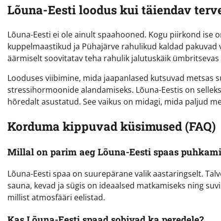
Lõuna-Eesti loodus kui täiendav terv
Lõuna-Eesti ei ole ainult spaahooned. Kogu piirkond ise o
kuppelmaastikud ja Pühajärve rahulikud kaldad pakuvad v
äärmiselt soovitatav teha rahulik jalutuskäik ümbritsevas
Looduses viibimine, mida jaapanlased kutsuvad metsas su
stressihormoonide alandamiseks. Lõuna-Eestis on selleks
hõredalt asustatud. See vaikus on midagi, mida paljud mei
Korduma kippuvad küsimused (FAQ)
Millal on parim aeg Lõuna-Eesti spaas puhkam
Lõuna-Eesti spaa on suurepärane valik aastaringselt. Tal
sauna, kevad ja sügis on ideaalsed matkamiseks ning suv
millist atmosfääri eelistad.
Kas Lõuna-Eesti spaad sobivad ka peredele?