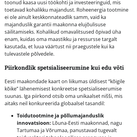
toonud kaasa uusi töökohti ja investeeringuid, mis
toetavad kohalikku majandust. Roheenergia tootmine
ei ole ainult keskkonnateadlik samm, vaid ka
majanduslik garantii maakonna elujõulisuse
säilitamiseks. Kohalikud omavalitsused õpivad üha
enam, kuidas oma maastikku ja ressursse targalt
kasutada, et luua väärtust nii praegustele kui ka
tulevastele põlvedele.
Piirkondlik spetsialiseerumine kui edu võti
Eesti maakondade kaart on liikumas üldisest “kõigile
kõike” lähenemisest konkreetse spetsialiseerumise
suunas. Iga piirkond otsib oma unikaalset nišši, mis
aitaks neil konkureerida globaalsel tasandil:
Toidutootmine ja põllumajanduslik
innovatsioon:
Lõuna-Eesti maakonnad, nagu
Tartumaa ja Võrumaa, panustavad tugevalt