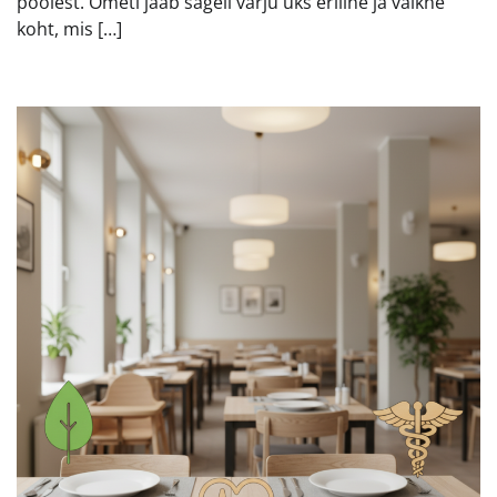
poolest. Ometi jääb sageli varju üks eriline ja vaikne
koht, mis […]