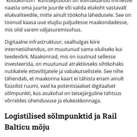
“kodukontori” kontseptsioon on võimaldanud inimestel
naasta oma juurte juurde või valida elukoht vastavalt
elukvaliteedile, mitte ainult töökoha lähedusele. See on
toonud kaasa uue elujõu paljudesse maakondadesse,
mis olid varem väljasuremisohus.
Digitaalne infrastruktuur, sealhulgas kiire
internetiühendus, on muutunud sama oluliseks kui
teedevõrk. Maakonnad, mis on suutnud sellesse
investeerida, on muutunud atraktiivseks sihtkohaks
nutikatele ettevõtjatele ja vabakutselistele. See nihe
tähendab, et maakonna kaart ei tähista enam ainult
füüsilist ruumi, vaid ka potentsiaalset digitaalset
sõlmpunkti, kus asukohal on teisejärguline tähtsus
võrreldes ühenduvuse ja elukeskkonnaga.
Logistilised sõlmpunktid ja Rail
Balticu mõju