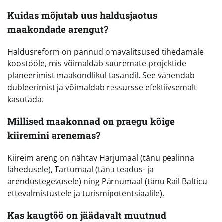
Kuidas mõjutab uus haldusjaotus
maakondade arengut?
Haldusreform on pannud omavalitsused tihedamale
koostööle, mis võimaldab suuremate projektide
planeerimist maakondlikul tasandil. See vähendab
dubleerimist ja võimaldab ressursse efektiivsemalt
kasutada.
Millised maakonnad on praegu kõige
kiiremini arenemas?
Kiireim areng on nähtav Harjumaal (tänu pealinna
lähedusele), Tartumaal (tänu teadus- ja
arendustegevusele) ning Pärnumaal (tänu Rail Balticu
ettevalmistustele ja turismipotentsiaalile).
Kas kaugtöö on jäädavalt muutnud