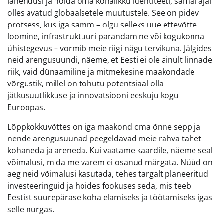
lahendusi ja hoida oma kohalikku identiteeti, samal ajal
olles avatud globaalsetele muutustele. See on pidev
protsess, kus iga samm – olgu selleks uue ettevõtte
loomine, infrastruktuuri parandamine või kogukonna
ühistegevus – vormib meie riigi nägu tervikuna. Jälgides
neid arengusuundi, näeme, et Eesti ei ole ainult linnade
riik, vaid dünaamiline ja mitmekesine maakondade
võrgustik, millel on tohutu potentsiaal olla
jätkusuutlikkuse ja innovatsiooni eeskuju kogu
Euroopas.
Lõppkokkuvõttes on iga maakond oma õnne sepp ja
nende arengusuunad peegeldavad meie rahva tahet
kohaneda ja areneda. Kui vaatame kaardile, näeme seal
võimalusi, mida me varem ei osanud märgata. Nüüd on
aeg neid võimalusi kasutada, tehes targalt planeeritud
investeeringuid ja hoides fookuses seda, mis teeb
Eestist suurepärase koha elamiseks ja töötamiseks igas
selle nurgas.