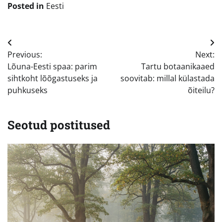
Posted in
Eesti
Navigeerimine
Previous:
Next:
Lõuna-Eesti spaa: parim
Tartu botaanikaaed
sihtkoht lõõgastuseks ja
soovitab: millal külastada
puhkuseks
õiteilu?
Seotud postitused