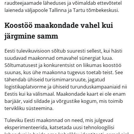
raudteejaamade läheduses ja võimaldab ettevõtetel
laieneda väljapoole Tallinna ja Tartu tõmbekeskusi.
Koostöö maakondade vahel kui
järgmine samm
Eesti tulevikuvisioon sõltub suuresti sellest, kui hästi
suudavad maakonnad omavahel sünergiat luua.
Sõltumatusest ja konkurentsist on liikumas koostöö
suunas, kus ühe maakonna tugevus toetab teist. See
tähendab ühiseid turismimarsruute, jagatud
logistikaplatvorme ja ühiseid turunduskampaaniaid nii
Eestis kui ka välismaal. Maakondade kaart ei ole enam
barjäär, vaid sildade ja võrgustike kogum, mis toimib
tervikliku süsteemina.
Tuleviku Eesti maakonnad on need, mis julgevad
eksperimenteerida, katsetada uusi tehnoloogilisi