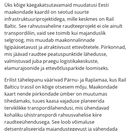
Üks kõige käegakatsutavamaid muudatusi Eesti
maakondade kaardil on seotud suurte
infrastruktuuriprojektidega, mille keskmes on Rail
Baltic. See rahvusvaheline raudteeprojekt ei ole ainult
transpordiliin, vaid see toimib kui majanduslik
selgroog, mis muudab maakonnalinnade
ligipääsetavust ja atraktiivsust ettevõtetele. Piirkonnad,
mis jäävad raudtee peatuspunktide lähedusse,
valmistuvad juba praegu logistikakeskuste,
elamurajoonide ja ettevõtlusparkide loomiseks.
Erilist tähelepanu väärivad Pärnu- ja Raplamaa, kus Rail
Balticu trassil on kõige otsesem mõju. Maakondade
kaart nende piirkondade ümber on muutumas
tihedamaks, tuues kaasa vajaduse planeerida
terviklikke transpordilahendusi, mis ühendavad
kohaliku ühistranspordi rahvusvahelise kiire
raudteeühendusega. See loob võimaluse
detsentraliseerida majandustegevust ja vähendada