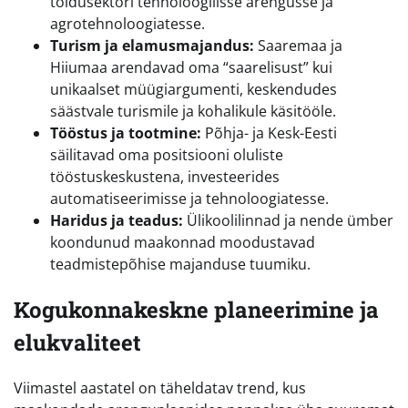
toidusektori tehnoloogilisse arengusse ja
agrotehnoloogiatesse.
Turism ja elamusmajandus:
Saaremaa ja
Hiiumaa arendavad oma “saarelisust” kui
unikaalset müügiargumenti, keskendudes
säästvale turismile ja kohalikule käsitööle.
Tööstus ja tootmine:
Põhja- ja Kesk-Eesti
säilitavad oma positsiooni oluliste
tööstuskeskustena, investeerides
automatiseerimisse ja tehnoloogiatesse.
Haridus ja teadus:
Ülikoolilinnad ja nende ümber
koondunud maakonnad moodustavad
teadmistepõhise majanduse tuumiku.
Kogukonnakeskne planeerimine ja
elukvaliteet
Viimastel aastatel on täheldatav trend, kus