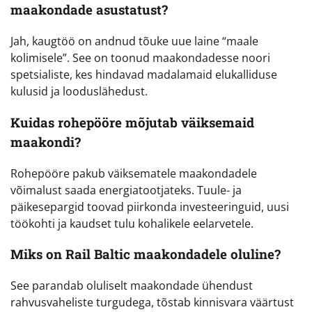
maakondade asustatust?
Jah, kaugtöö on andnud tõuke uue laine “maale
kolimisele”. See on toonud maakondadesse noori
spetsialiste, kes hindavad madalamaid elukalliduse
kulusid ja looduslähedust.
Kuidas rohepööre mõjutab väiksemaid
maakondi?
Rohepööre pakub väiksematele maakondadele
võimalust saada energiatootjateks. Tuule- ja
päikesepargid toovad piirkonda investeeringuid, uusi
töökohti ja kaudset tulu kohalikele eelarvetele.
Miks on Rail Baltic maakondadele oluline?
See parandab oluliselt maakondade ühendust
rahvusvaheliste turgudega, tõstab kinnisvara väärtust