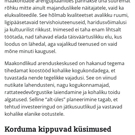
maakondade arenguplaanides pannakse üha suuremat
rõhku mitte ainult majanduslikele näitajatele, vaid ka
elukvaliteedile. See hõlmab kvaliteetset avalikku ruumi,
ligipääsetavaid tervishoiuteenuseid, haridusvõimalusi
ja kultuurilist rikkust. Inimesed ei taha enam lihtsalt
töötada, nad tahavad elada täisväärtuslikku elu, kus
loodus on lähedal, aga vajalikud teenused on vaid
mõne minuti kaugusel.
Maakondlikud arenduskeskused on hakanud tegema
tihedamat koostööd kohalike kogukondadega, et
tuvastada nende tegelikke vajadusi. See on viinud
nutikate lahendusteni, nagu kogukonnamajad,
rattateedevõrgustike laiendamine ja kohaliku toidu
algatused. Selline “alt-üles” planeerimine tagab, et
tehtud investeeringud on jätkusuutlikud ja vastavad
kohalike elanike ootustele.
Korduma kippuvad küsimused