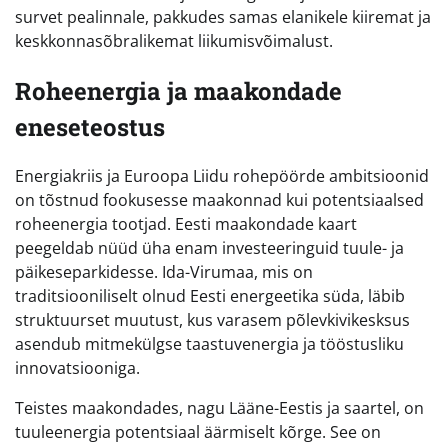
survet pealinnale, pakkudes samas elanikele kiiremat ja
keskkonnasõbralikemat liikumisvõimalust.
Roheenergia ja maakondade
eneseteostus
Energiakriis ja Euroopa Liidu rohepöörde ambitsioonid
on tõstnud fookusesse maakonnad kui potentsiaalsed
roheenergia tootjad. Eesti maakondade kaart
peegeldab nüüd üha enam investeeringuid tuule- ja
päikeseparkidesse. Ida-Virumaa, mis on
traditsiooniliselt olnud Eesti energeetika süda, läbib
struktuurset muutust, kus varasem põlevkivikesksus
asendub mitmekülgse taastuvenergia ja tööstusliku
innovatsiooniga.
Teistes maakondades, nagu Lääne-Eestis ja saartel, on
tuuleenergia potentsiaal äärmiselt kõrge. See on