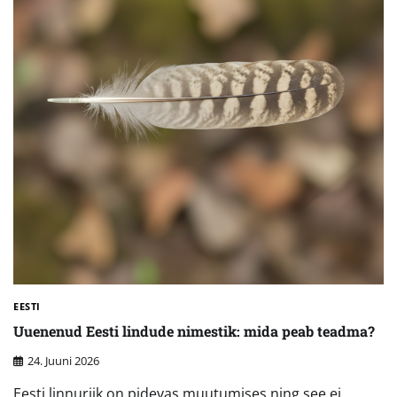
EESTI
Uuenenud Eesti lindude nimestik: mida peab teadma?
24. Juuni 2026
Eesti linnuriik on pidevas muutumises ning see ei