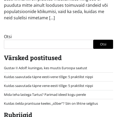
puuduta mitte ainult looduses toimuvaid rändeid või
populatsioonide kõikumisi, vaid ka seda, kuidas me
neid sulelisi nimetame […]
Otsi
Otsi
Värsked postitused
Gustav II Adolf: kuningas, kes muutis Euroopa saatust
Kuidas saavutada täpne eesti-vene tõlge: 5 praktilist nippi
Kuidas saavutada täpne vene-eesti tõlge: 5 praktilist nippi
Mida teha lastega Tartus? Parimad ideed kogu perele
Kuidas öelda prantsuse keeles „sõber“? Siin on lihtne selgitus
Rubriigid