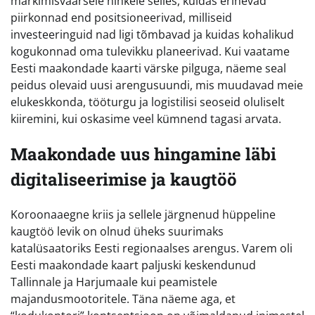
märkimisväärsele nihkele selles, kuidas erinevad
piirkonnad end positsioneerivad, milliseid
investeeringuid nad ligi tõmbavad ja kuidas kohalikud
kogukonnad oma tulevikku planeerivad. Kui vaatame
Eesti maakondade kaarti värske pilguga, näeme seal
peidus olevaid uusi arengusuundi, mis muudavad meie
elukeskkonda, tööturgu ja logistilisi seoseid oluliselt
kiiremini, kui oskasime veel kümnend tagasi arvata.
Maakondade uus hingamine läbi
digitaliseerimise ja kaugtöö
Koroonaaegne kriis ja sellele järgnenud hüppeline
kaugtöö levik on olnud üheks suurimaks
katalüsaatoriks Eesti regionaalses arengus. Varem oli
Eesti maakondade kaart paljuski keskendunud
Tallinnale ja Harjumaale kui peamistele
majandusmootoritele. Täna näeme aga, et