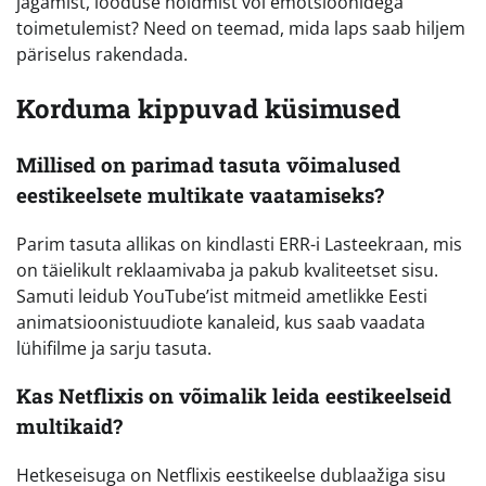
jagamist, looduse hoidmist või emotsioonidega
toimetulemist? Need on teemad, mida laps saab hiljem
päriselus rakendada.
Korduma kippuvad küsimused
Millised on parimad tasuta võimalused
eestikeelsete multikate vaatamiseks?
Parim tasuta allikas on kindlasti ERR-i Lasteekraan, mis
on täielikult reklaamivaba ja pakub kvaliteetset sisu.
Samuti leidub YouTube’ist mitmeid ametlikke Eesti
animatsioonistuudiote kanaleid, kus saab vaadata
lühifilme ja sarju tasuta.
Kas Netflixis on võimalik leida eestikeelseid
multikaid?
Hetkeseisuga on Netflixis eestikeelse dublaažiga sisu