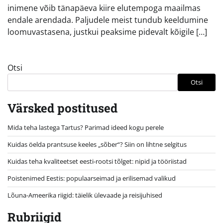
inimene võib tänapäeva kiire elutempoga maailmas
endale arendada. Paljudele meist tundub keeldumine
loomuvastasena, justkui peaksime pidevalt kõigile […]
Otsi
Otsi
Värsked postitused
Mida teha lastega Tartus? Parimad ideed kogu perele
Kuidas öelda prantsuse keeles „sõber“? Siin on lihtne selgitus
Kuidas teha kvaliteetset eesti-rootsi tõlget: nipid ja tööriistad
Poistenimed Eestis: populaarseimad ja erilisemad valikud
Lõuna-Ameerika riigid: täielik ülevaade ja reisijuhised
Rubriigid