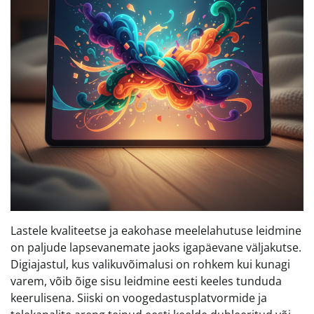
Lastele kvaliteetse ja eakohase meelelahutuse leidmine
on paljude lapsevanemate jaoks igapäevane väljakutse.
Digiajastul, kus valikuvõimalusi on rohkem kui kunagi
varem, võib õige sisu leidmine eesti keeles tunduda
keerulisena. Siiski on voogedastusplatvormide ja