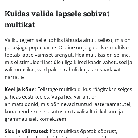
Kuidas valida lapsele sobivat
multikat
Valiku tegemisel ei tohiks lähtuda ainult sellest, mis on
parasjagu populaarne. Oluline on jälgida, kas multikas
toetab lapse vaimset arengut. Hea multikas on selline,
mis ei stimuleeri last üle (liiga kiired kaadrivahetused ja
vali muusika), vaid pakub rahulikku ja arusaadavat
narratiivi.
Keel ja kõne:
Eelistage multikaid, kus räägitakse selges
ja heas eesti keeles. Väga hea variant on
animatsioonid, mis põhinevad tuntud lasteraamatutel,
kuna nende keelekasutus on tavaliselt rikkalikum ja
grammatiliselt korrektsem.
Sisu ja väärtused:
Kas multikas õpetab sõprust,