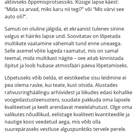
aktiivseks õppimisprotsessiks. Küsige lapse käest:
“Mida sa arvad, miks karu nii tegi?” või “Mis värvi see
auto oli?”.
Samuti on oluline jälgida, et ekraanist tulenev sinine
valgus ei häiriks lapse und. Soovitatav on lõpetada
multikate vaatamine vähemalt tund enne uneaega.
Selle asemel võite lugeda raamatut, mis on samal
teemal, mida multikast nägite – see aitab kinnistada
õpitut ja loob hubase atmosfääri päeva lõpetamiseks.
Lõpetuseks võib öelda, et eestikeelse sisu leidmine ei
pea olema raske, kui teate, kust otsida. Alustades
rahvusringhäälingu arhiividest ja liikudes edasi kohalike
voogedastusteenusteni, suudate pakkuda oma lapsele
kvaliteetset ja keelt arendavat meelelahutust. Olge oma
valikutes nõudlikud, eelistage kvaliteeti kvantiteedile ja
nautige koos veedetud aega, mis võib olla
suurepäraseks vestluse alguspunktiks tervele perele.