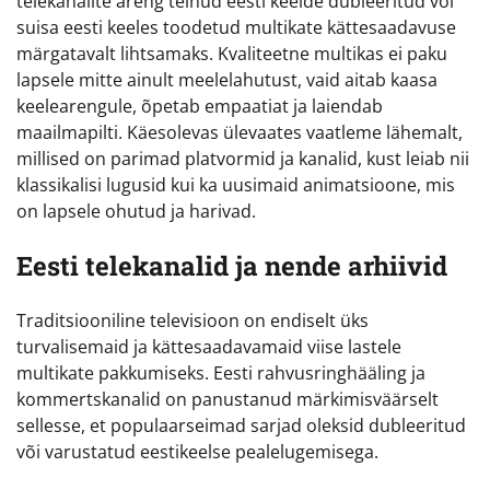
telekanalite areng teinud eesti keelde dubleeritud või
suisa eesti keeles toodetud multikate kättesaadavuse
märgatavalt lihtsamaks. Kvaliteetne multikas ei paku
lapsele mitte ainult meelelahutust, vaid aitab kaasa
keelearengule, õpetab empaatiat ja laiendab
maailmapilti. Käesolevas ülevaates vaatleme lähemalt,
millised on parimad platvormid ja kanalid, kust leiab nii
klassikalisi lugusid kui ka uusimaid animatsioone, mis
on lapsele ohutud ja harivad.
Eesti telekanalid ja nende arhiivid
Traditsiooniline televisioon on endiselt üks
turvalisemaid ja kättesaadavamaid viise lastele
multikate pakkumiseks. Eesti rahvusringhääling ja
kommertskanalid on panustanud märkimisväärselt
sellesse, et populaarseimad sarjad oleksid dubleeritud
või varustatud eestikeelse pealelugemisega.