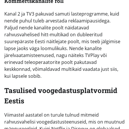
Kommertskanalite roll
Kanal 2 ja TV3 pakuvad samuti lasteprogramme, kuid
nende puhul tuleb arvestada reklaamipausidega.
Paljud nende kanalite poolt näidatavad
rahvusvahelised hitt-multikad on dubleeritud
suurepäraste Eesti näitlejate poolt, mis teeb jälgimise
lapse jaoks väga loomulikuks. Nende kanalite
järelvaatamisteenused, nagu näiteks TVPlay või
erinevad teleoperaatorite poolt pakutavad
keskkonnad, võimaldavad multikaid vaadata just siis,
kui lapsele sobib.
Tasulised voogedastusplatvormid
Eestis
Viimastel aastatel on turule tulnud mitmeid
rahvusvahelisi voogedastusteenuseid, mis on muutnud
mängureegleid. Kuigi Netflix ja Disney+ on globaalsed