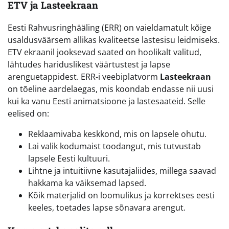
ETV ja Lasteekraan
Eesti Rahvusringhääling (ERR) on vaieldamatult kõige
usaldusväärsem allikas kvaliteetse lastesisu leidmiseks.
ETV ekraanil jooksevad saated on hoolikalt valitud,
lähtudes hariduslikest väärtustest ja lapse
arenguetappidest. ERR-i veebiplatvorm
Lasteekraan
on tõeline aardelaegas, mis koondab endasse nii uusi
kui ka vanu Eesti animatsioone ja lastesaateid. Selle
eelised on:
Reklaamivaba keskkond, mis on lapsele ohutu.
Lai valik kodumaist toodangut, mis tutvustab
lapsele Eesti kultuuri.
Lihtne ja intuitiivne kasutajaliides, millega saavad
hakkama ka väiksemad lapsed.
Kõik materjalid on loomulikus ja korrektses eesti
keeles, toetades lapse sõnavara arengut.