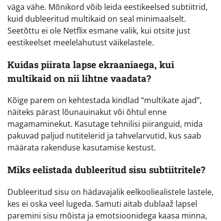
väga vähe. Mõnikord võib leida eestikeelsed subtiitrid,
kuid dubleeritud multikaid on seal minimaalselt.
Seetõttu ei ole Netflix esmane valik, kui otsite just
eestikeelset meelelahutust väikelastele.
Kuidas piirata lapse ekraaniaega, kui
multikaid on nii lihtne vaadata?
Kõige parem on kehtestada kindlad “multikate ajad”,
näiteks pärast lõunauinakut või õhtul enne
magamaminekut. Kasutage tehnilisi piiranguid, mida
pakuvad paljud nutitelerid ja tahvelarvutid, kus saab
määrata rakenduse kasutamise kestust.
Miks eelistada dubleeritud sisu subtiitritele?
Dubleeritud sisu on hädavajalik eelkooliealistele lastele,
kes ei oska veel lugeda. Samuti aitab dublaaž lapsel
paremini sisu mõista ja emotsioonidega kaasa minna,