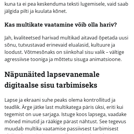
kuna ta ei pea keskenduma teksti lugemisele, vaid saab
jälgida pilti ja kuulata kõnet.
Kas multikate vaatamine võib olla hariv?
Jah, kvaliteetsed harivad multikad aitavad õpetada uusi
sõnu, tutvustavad erinevaid elualasid, kultuure ja
loodust. Võtmesõnaks on siinkohal sisu valik – vältige
agressiivse tooniga ja mõttetu sisuga animatsioone.
Näpunäited lapsevanemale
digitaalse sisu tarbimiseks
Lapse ja ekraani suhe peaks olema kontrollitud ja
teadlik. Ärge jätke last multikatega päris üksi, eriti kui
tegemist on uue sarjaga. Istuge koos lapsega, vaadake
mõned minutid ja rääkige pärast nähtust. See tegevus
muudab multika vaatamise passiivsest tarbimisest