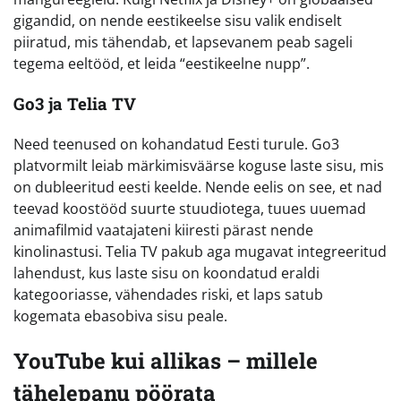
gigandid, on nende eestikeelse sisu valik endiselt
piiratud, mis tähendab, et lapsevanem peab sageli
tegema eeltööd, et leida “eestikeelne nupp”.
Go3 ja Telia TV
Need teenused on kohandatud Eesti turule. Go3
platvormilt leiab märkimisväärse koguse laste sisu, mis
on dubleeritud eesti keelde. Nende eelis on see, et nad
teevad koostööd suurte stuudiotega, tuues uuemad
animafilmid vaatajateni kiiresti pärast nende
kinolinastusi. Telia TV pakub aga mugavat integreeritud
lahendust, kus laste sisu on koondatud eraldi
kategooriasse, vähendades riski, et laps satub
kogemata ebasobiva sisu peale.
YouTube kui allikas – millele
tähelepanu pöörata