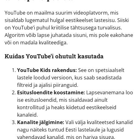
YouTube on maailma suurim videoplatvorm, mis
sisaldab lugematul hulgal eestikeelset lastesisu. Siiski
on YouTube’i puhul kriitilise tähtsusega turvalisus.
Algoritm võib lapse juhatada sisuni, mis pole eakohane
või on madala kvaliteediga.
Kuidas YouTube’i ohutult kasutada
YouTube Kids rakendus:
See on spetsiaalselt
lastele loodud versioon, kus saab seadistada
filtreid ja ajalisi piiranguid.
Esitusloendite koostamine:
Lapsevanemana loo
ise esitusloendid, mis sisaldavad ainult
kontrollitud ja heaks kiidetud eestikeelseid
kanaleid.
Kanalite jälgimine:
Vali välja kvaliteetsed kanalid
nagu näiteks tuntud Eesti lastelaule ja lugusid
vahendavad kanalid, mis on hariva sisuga.