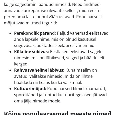
kõige sagedamini pandud nimesid. Need andmed
annavad suurepärase ülevaate sellest, mida eesti
pered oma laste puhul väärtustavad. Populaarsust
mõjutavad mitmed tegurid:
Perekondlik pärand:
Paljud vanemad eelistavad
anda lapsele nime, mis on olnud kasutusel
suguvõsas, austades seeläbi esivanemaid.
Kõlaline sobivus:
Eestlased eelistavad sageli
nimesid, mis on lühikesed, selged ja häälduselt
kerged.
Rahvusvaheline läbivus:
Kuna maailm on
avatud, valitakse nimesid, mida on lihtne
hääldada nii Eestis kui ka välismaal.
Kultuurimõjud:
Populaarsed filmid, raamatud,
sporditähed ja tuntud kultuuritegelased jätavad
oma jälje nimede moele.
Kõige populaarsemad meeste nimed