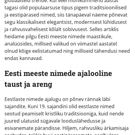
globaalseid trende. Kui veel mõnikümmend aastat
tagasi olid populaarsuse tipus pigem traditsioonilised
ja eestipärased nimed, siis tänapäeval näeme põnevat
segu klassikalisest elegantsist, modernsest lühidusest
ja rahvusvahelisest kõlalt sobivusest. Selles artiklis
heidame pilgu Eesti meeste nimede maastikule,
analüüsides, millised valikud on viimastel aastatel
olnud kõige eelistatumad ning milliseid tähendusi need
endas kannavad.
Eesti meeste nimede ajalooline
taust ja areng
Eestlaste nimede ajalugu on põnev rännak läbi
sajandite. Kuni 19. sajandini olid eestlaste nimed
seotud peamiselt kristliku traditsiooniga, kuid nende
juured ulatusid sügavale looduslähedusse ja
esivanemate pärandisse. Hiljem, rahvusliku ärkamisaja