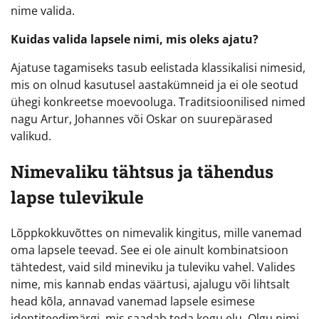
nime valida.
Kuidas valida lapsele nimi, mis oleks ajatu?
Ajatuse tagamiseks tasub eelistada klassikalisi nimesid,
mis on olnud kasutusel aastakümneid ja ei ole seotud
ühegi konkreetse moevooluga. Traditsioonilised nimed
nagu Artur, Johannes või Oskar on suurepärased
valikud.
Nimevaliku tähtsus ja tähendus
lapse tulevikule
Lõppkokkuvõttes on nimevalik kingitus, mille vanemad
oma lapsele teevad. See ei ole ainult kombinatsioon
tähtedest, vaid sild mineviku ja tuleviku vahel. Valides
nime, mis kannab endas väärtusi, ajalugu või lihtsalt
head kõla, annavad vanemad lapsele esimese
identiteedimärgi, mis saadab teda kogu elu. Olgu nimi