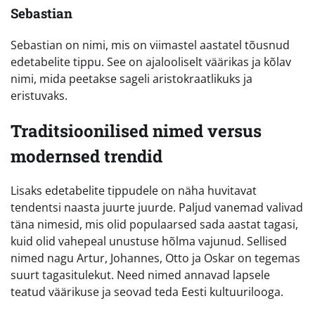
Sebastian
Sebastian on nimi, mis on viimastel aastatel tõusnud
edetabelite tippu. See on ajalooliselt väärikas ja kõlav
nimi, mida peetakse sageli aristokraatlikuks ja
eristuvaks.
Traditsioonilised nimed versus
modernsed trendid
Lisaks edetabelite tippudele on näha huvitavat
tendentsi naasta juurte juurde. Paljud vanemad valivad
täna nimesid, mis olid populaarsed sada aastat tagasi,
kuid olid vahepeal unustuse hõlma vajunud. Sellised
nimed nagu Artur, Johannes, Otto ja Oskar on tegemas
suurt tagasitulekut. Need nimed annavad lapsele
teatud väärikuse ja seovad teda Eesti kultuurilooga.