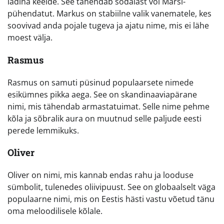
ladina keelde. See tähendab sõdalast või Marsi-
pühendatut. Markus on stabiilne valik vanematele, kes
soovivad anda pojale tugeva ja ajatu nime, mis ei lähe
moest välja.
Rasmus
Rasmus on samuti püsinud populaarsete nimede
esikümnes pikka aega. See on skandinaaviapärane
nimi, mis tähendab armastatuimat. Selle nime pehme
kõla ja sõbralik aura on muutnud selle paljude eesti
perede lemmikuks.
Oliver
Oliver on nimi, mis kannab endas rahu ja looduse
sümbolit, tulenedes oliivipuust. See on globaalselt väga
populaarne nimi, mis on Eestis hästi vastu võetud tänu
oma meloodilisele kõlale.