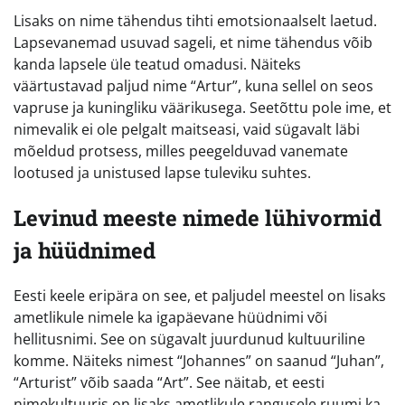
Lisaks on nime tähendus tihti emotsionaalselt laetud.
Lapsevanemad usuvad sageli, et nime tähendus võib
kanda lapsele üle teatud omadusi. Näiteks
väärtustavad paljud nime “Artur”, kuna sellel on seos
vapruse ja kuningliku väärikusega. Seetõttu pole ime, et
nimevalik ei ole pelgalt maitseasi, vaid sügavalt läbi
mõeldud protsess, milles peegelduvad vanemate
lootused ja unistused lapse tuleviku suhtes.
Levinud meeste nimede lühivormid
ja hüüdnimed
Eesti keele eripära on see, et paljudel meestel on lisaks
ametlikule nimele ka igapäevane hüüdnimi või
hellitusnimi. See on sügavalt juurdunud kultuuriline
komme. Näiteks nimest “Johannes” on saanud “Juhan”,
“Arturist” võib saada “Art”. See näitab, et eesti
nimekultuuris on lisaks ametlikule rangusele ruumi ka