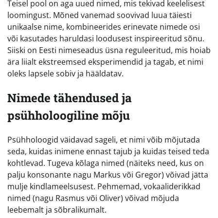
Teisel pool on aga uued nimed, mis tekivad keelelisest
loomingust. Mõned vanemad soovivad luua täiesti
unikaalse nime, kombineerides erinevate nimede osi
või kasutades haruldasi loodusest inspireeritud sõnu.
Siiski on Eesti nimeseadus üsna reguleeritud, mis hoiab
ära liialt ekstreemsed eksperimendid ja tagab, et nimi
oleks lapsele sobiv ja hääldatav.
Nimede tähendused ja
psühholoogiline mõju
Psühholoogid väidavad sageli, et nimi võib mõjutada
seda, kuidas inimene ennast tajub ja kuidas teised teda
kohtlevad. Tugeva kõlaga nimed (näiteks need, kus on
palju konsonante nagu Markus või Gregor) võivad jätta
mulje kindlameelsusest. Pehmemad, vokaaliderikkad
nimed (nagu Rasmus või Oliver) võivad mõjuda
leebemalt ja sõbralikumalt.