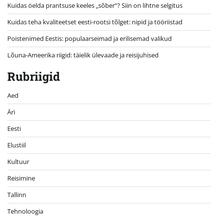
Kuidas öelda prantsuse keeles „sõber“? Siin on lihtne selgitus
Kuidas teha kvaliteetset eesti-rootsi tõlget: nipid ja tööriistad
Poistenimed Eestis: populaarseimad ja erilisemad valikud
Lõuna-Ameerika riigid: täielik ülevaade ja reisijuhised
Rubriigid
Aed
Äri
Eesti
Elustiil
Kultuur
Reisimine
Tallinn
Tehnoloogia