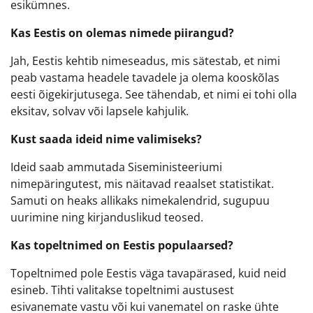
esikümnes.
Kas Eestis on olemas nimede piirangud?
Jah, Eestis kehtib nimeseadus, mis sätestab, et nimi
peab vastama headele tavadele ja olema kooskõlas
eesti õigekirjutusega. See tähendab, et nimi ei tohi olla
eksitav, solvav või lapsele kahjulik.
Kust saada ideid nime valimiseks?
Ideid saab ammutada Siseministeeriumi
nimepäringutest, mis näitavad reaalset statistikat.
Samuti on heaks allikaks nimekalendrid, sugupuu
uurimine ning kirjanduslikud teosed.
Kas topeltnimed on Eestis populaarsed?
Topeltnimed pole Eestis väga tavapärased, kuid neid
esineb. Tihti valitakse topeltnimi austusest
esivanemate vastu või kui vanematel on raske ühte