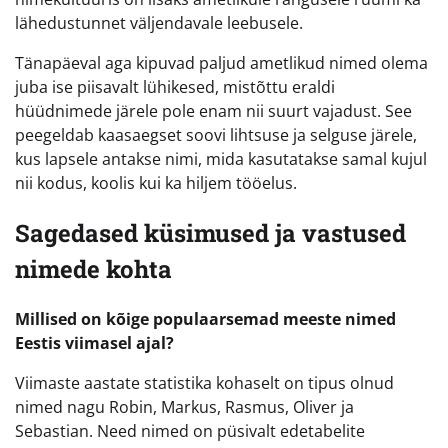
lähedustunnet väljendavale leebusele.
Tänapäeval aga kipuvad paljud ametlikud nimed olema
juba ise piisavalt lühikesed, mistõttu eraldi
hüüdnimede järele pole enam nii suurt vajadust. See
peegeldab kaasaegset soovi lihtsuse ja selguse järele,
kus lapsele antakse nimi, mida kasutatakse samal kujul
nii kodus, koolis kui ka hiljem tööelus.
Sagedased küsimused ja vastused
nimede kohta
Millised on kõige populaarsemad meeste nimed
Eestis viimasel ajal?
Viimaste aastate statistika kohaselt on tipus olnud
nimed nagu Robin, Markus, Rasmus, Oliver ja
Sebastian. Need nimed on püsivalt edetabelite