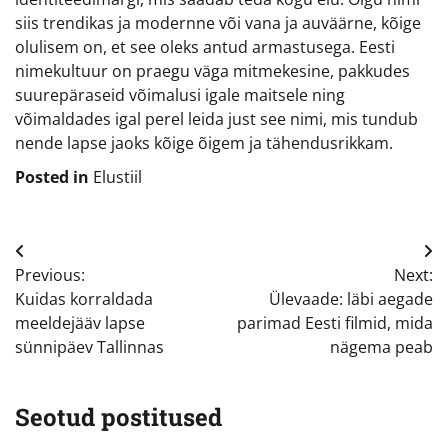
siis trendikas ja modernne või vana ja auväärne, kõige
olulisem on, et see oleks antud armastusega. Eesti
nimekultuur on praegu väga mitmekesine, pakkudes
suurepäraseid võimalusi igale maitsele ning
võimaldades igal perel leida just see nimi, mis tundub
nende lapse jaoks kõige õigem ja tähendusrikkam.
Posted in
Elustiil
Navigeerimine
Previous:
Next:
Kuidas korraldada
Ülevaade: läbi aegade
meeldejääv lapse
parimad Eesti filmid, mida
sünnipäev Tallinnas
nägema peab
Seotud postitused