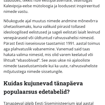
saabudes, tekkis huvi eestipärasemate, sealhulgas
Kalevipoja-eelse mütoloogia ja loodusest inspireeritud
nimede vastu.
Nõukogude ajal muutus nimede andmine mõnevõrra
ühetaolisemaks, kuna valikuid piirasid tollased
ideoloogilised eelistused ja sageli eelistati laialt levinud
venepäraseid või üldtuntud rahvusvahelisi nimesid.
Pärast Eesti iseseisvuse taastamist 1991. aastal toimus
aga plahvatuslik vabanemine. Vanemad said taas
hakata valima nimesid, mis olid varem keelatud või
lihtsalt “ebasobivad”. See avas ukse nii ajalooliste
nimede taaselustamisele kui ka uute, rahvusvaheliste
mõjutustega nimede sissetungile.
Kuidas kujunevad tänapäeva
populaarsus edetabelid?
Tänapäeval jälgib Eesti Siseministeerium igal aastal