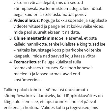
viktoriin või aardejaht, mis on seotud
sünnipäevalapse lemmikteemadega. See nõuab
aega, kuid on lastele uskumatult põnev.
Videoüllatus:
Koguge kokku sõprade ja sugulaste
videotervitused ja pange neist kokku väike video,
mida peol suurelt ekraanilt näidata.
Ühine meisterdamine:
Selle asemel, et osta
kalleid nännikotte, tehke külalistele kingitused ise
– näiteks kaunistage koos piparkooke või tehke
käepaelu, mida nad saavad koju kaasa võtta.
Teemariietus:
Paluge külalistel tulla
teemakohases riietuses. See loob koheselt
meeleolu ja lapsed armastavad end
kostümeerida.
Tallinn pakub tohutult võimalusi unustamatu
sünnipäeva korraldamiseks, kuid lõppkokkuvõttes on
kõige olulisem see, et laps tunneks end sel päeval
erilisena ja hoituna. Valides koha ja tegevused, mis