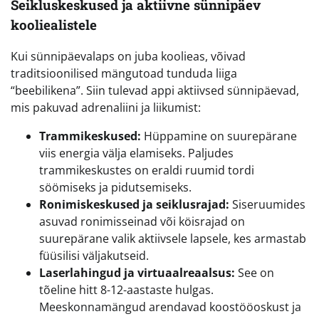
Seikluskeskused ja aktiivne sünnipäev
kooliealistele
Kui sünnipäevalaps on juba koolieas, võivad
traditsioonilised mängutoad tunduda liiga
“beebilikena”. Siin tulevad appi aktiivsed sünnipäevad,
mis pakuvad adrenaliini ja liikumist:
Trammikeskused:
Hüppamine on suurepärane
viis energia välja elamiseks. Paljudes
trammikeskustes on eraldi ruumid tordi
söömiseks ja pidutsemiseks.
Ronimiskeskused ja seiklusrajad:
Siseruumides
asuvad ronimisseinad või köisrajad on
suurepärane valik aktiivsele lapsele, kes armastab
füüsilisi väljakutseid.
Laserlahingud ja virtuaalreaalsus:
See on
tõeline hitt 8-12-aastaste hulgas.
Meeskonnamängud arendavad koostööoskust ja