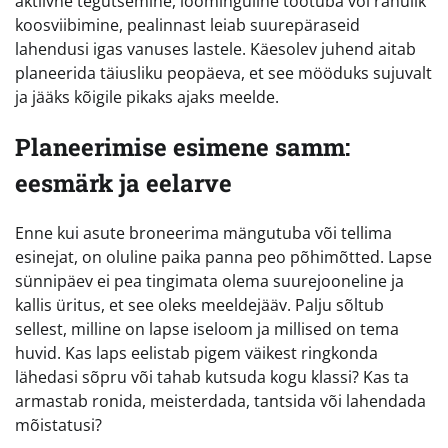
aktiivne tegutsemine, loominguline töötuba või rahulik
koosviibimine, pealinnast leiab suurepäraseid
lahendusi igas vanuses lastele. Käesolev juhend aitab
planeerida täiusliku peopäeva, et see mööduks sujuvalt
ja jääks kõigile pikaks ajaks meelde.
Planeerimise esimene samm:
eesmärk ja eelarve
Enne kui asute broneerima mängutuba või tellima
esinejat, on oluline paika panna peo põhimõtted. Lapse
sünnipäev ei pea tingimata olema suurejooneline ja
kallis üritus, et see oleks meeldejääv. Palju sõltub
sellest, milline on lapse iseloom ja millised on tema
huvid. Kas laps eelistab pigem väikest ringkonda
lähedasi sõpru või tahab kutsuda kogu klassi? Kas ta
armastab ronida, meisterdada, tantsida või lahendada
mõistatusi?