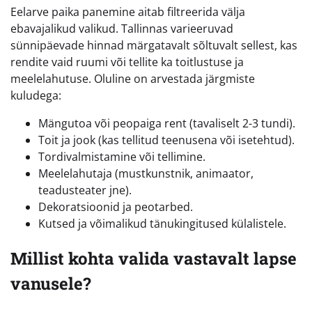
Eelarve paika panemine aitab filtreerida välja
ebavajalikud valikud. Tallinnas varieeruvad
sünnipäevade hinnad märgatavalt sõltuvalt sellest, kas
rendite vaid ruumi või tellite ka toitlustuse ja
meelelahutuse. Oluline on arvestada järgmiste
kuludega:
Mängutoa või peopaiga rent (tavaliselt 2-3 tundi).
Toit ja jook (kas tellitud teenusena või isetehtud).
Tordivalmistamine või tellimine.
Meelelahutaja (mustkunstnik, animaator,
teadusteater jne).
Dekoratsioonid ja peotarbed.
Kutsed ja võimalikud tänukingitused külalistele.
Millist kohta valida vastavalt lapse
vanusele?