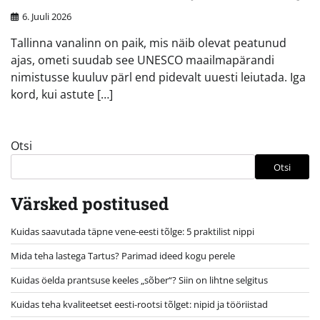
6. Juuli 2026
Tallinna vanalinn on paik, mis näib olevat peatunud
ajas, ometi suudab see UNESCO maailmapärandi
nimistusse kuuluv pärl end pidevalt uuesti leiutada. Iga
kord, kui astute […]
Otsi
Otsi
Värsked postitused
Kuidas saavutada täpne vene-eesti tõlge: 5 praktilist nippi
Mida teha lastega Tartus? Parimad ideed kogu perele
Kuidas öelda prantsuse keeles „sõber“? Siin on lihtne selgitus
Kuidas teha kvaliteetset eesti-rootsi tõlget: nipid ja tööriistad