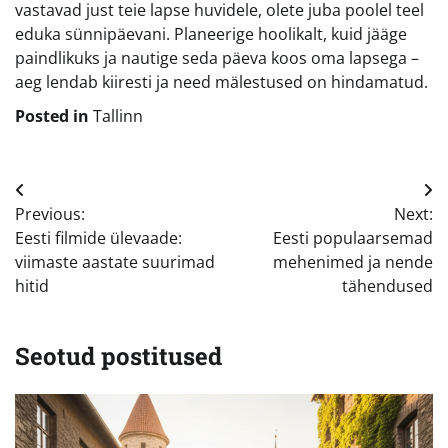
vastavad just teie lapse huvidele, olete juba poolel teel
eduka sünnipäevani. Planeerige hoolikalt, kuid jääge
paindlikuks ja nautige seda päeva koos oma lapsega –
aeg lendab kiiresti ja need mälestused on hindamatud.
Posted in
Tallinn
Navigeerimine
Previous:
Next:
Eesti filmide ülevaade:
Eesti populaarsemad
viimaste aastate suurimad
mehenimed ja nende
hitid
tähendused
Seotud postitused