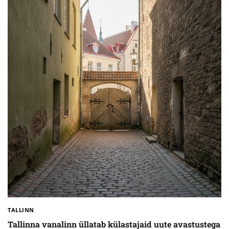
TALLINN
Tallinna vanalinn üllatab külastajaid uute avastustega