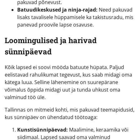
pakuvad põnevust.
Batuudikeskused ja ninja-rajad:
Need pakuvad
lisaks tavalisele hüppamisele ka takistusradu, mis
panevad proovile lapse osavuse.
Loomingulised ja harivad
sünnipäevad
Kõik lapsed ei soovi mööda batuute hüpata. Paljud
eelistavad rahulikumat tegevust, kus saab midagi oma
kätega luua. Selline lähenemine on suurepärane
võimalus õppida midagi uut ja tunda uhkust oma
valminud töö üle.
Tallinnas on mitmeid kohti, mis pakuvad teemapidusid,
kus sünnipäev on ühendatud töötoaga:
Kunstisünnipäevad:
Maalimine, keraamika või
siidimaal. Lapsed saavad oma valminud