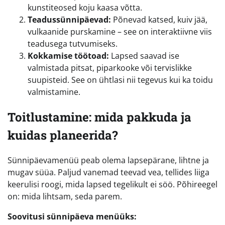
kunstiteosed koju kaasa võtta.
Teadussünnipäevad:
Põnevad katsed, kuiv jää,
vulkaanide purskamine – see on interaktiivne viis
teadusega tutvumiseks.
Kokkamise töötoad:
Lapsed saavad ise
valmistada pitsat, piparkooke või tervislikke
suupisteid. See on ühtlasi nii tegevus kui ka toidu
valmistamine.
Toitlustamine: mida pakkuda ja
kuidas planeerida?
Sünnipäevamenüü peab olema lapsepärane, lihtne ja
mugav süüa. Paljud vanemad teevad vea, tellides liiga
keerulisi roogi, mida lapsed tegelikult ei söö. Põhireegel
on: mida lihtsam, seda parem.
Soovitusi sünnipäeva menüüks: