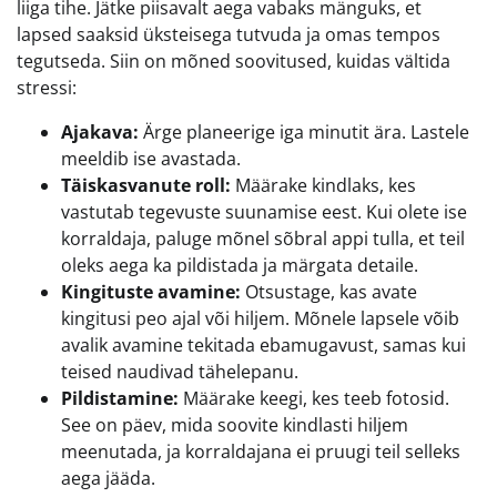
liiga tihe. Jätke piisavalt aega vabaks mänguks, et
lapsed saaksid üksteisega tutvuda ja omas tempos
tegutseda. Siin on mõned soovitused, kuidas vältida
stressi:
Ajakava:
Ärge planeerige iga minutit ära. Lastele
meeldib ise avastada.
Täiskasvanute roll:
Määrake kindlaks, kes
vastutab tegevuste suunamise eest. Kui olete ise
korraldaja, paluge mõnel sõbral appi tulla, et teil
oleks aega ka pildistada ja märgata detaile.
Kingituste avamine:
Otsustage, kas avate
kingitusi peo ajal või hiljem. Mõnele lapsele võib
avalik avamine tekitada ebamugavust, samas kui
teised naudivad tähelepanu.
Pildistamine:
Määrake keegi, kes teeb fotosid.
See on päev, mida soovite kindlasti hiljem
meenutada, ja korraldajana ei pruugi teil selleks
aega jääda.