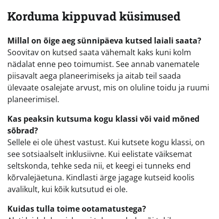
Korduma kippuvad küsimused
Millal on õige aeg sünnipäeva kutsed laiali saata?
Soovitav on kutsed saata vähemalt kaks kuni kolm
nädalat enne peo toimumist. See annab vanematele
piisavalt aega planeerimiseks ja aitab teil saada
ülevaate osalejate arvust, mis on oluline toidu ja ruumi
planeerimisel.
Kas peaksin kutsuma kogu klassi või vaid mõned
sõbrad?
Sellele ei ole ühest vastust. Kui kutsete kogu klassi, on
see sotsiaalselt inklusiivne. Kui eelistate väiksemat
seltskonda, tehke seda nii, et keegi ei tunneks end
kõrvalejäetuna. Kindlasti ärge jagage kutseid koolis
avalikult, kui kõik kutsutud ei ole.
Kuidas tulla toime ootamatustega?