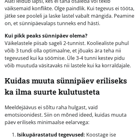
Alati leidub lapsi, kes ei taha osaleda või tekib
väiksemaid konflikte. Olge paindlik. Kui tegevus ei tööta,
jätke see pooleli ja laske lastel vabalt mängida. Peamine
on, et sünnipäevalaps tunneks end hästi.
Kui pikk peaks sünnipäev olema?
Väikelastele piisab sageli 2-tunnist. Kooliealiste puhul
võib 3 tundi olla optimaalne, et jõuaks ära teha nii
tegevused kui ka söömise. Üle 3-4 tunni kestev pidu
võib muutuda väsitavaks nii lastele kui ka korraldajale.
Kuidas muuta sünnipäev eriliseks
ka ilma suurte kulutusteta
Meeldejäävus ei sõltu raha hulgast, vaid
emotsioonidest. Siin on mõned ideed, kuidas muuta
päev eriliseks minimaalse eelarvega:
Isikupärastatud tegevused:
Koostage ise