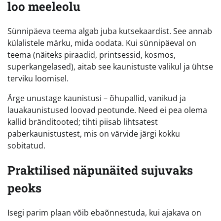
loo meeleolu
Sünnipäeva teema algab juba kutsekaardist. See annab
külalistele märku, mida oodata. Kui sünnipäeval on
teema (näiteks piraadid, printsessid, kosmos,
superkangelased), aitab see kaunistuste valikul ja ühtse
terviku loomisel.
Ärge unustage kaunistusi – õhupallid, vanikud ja
lauakaunistused loovad peotunde. Need ei pea olema
kallid bränditooted; tihti piisab lihtsatest
paberkaunistustest, mis on värvide järgi kokku
sobitatud.
Praktilised näpunäited sujuvaks
peoks
Isegi parim plaan võib ebaõnnestuda, kui ajakava on