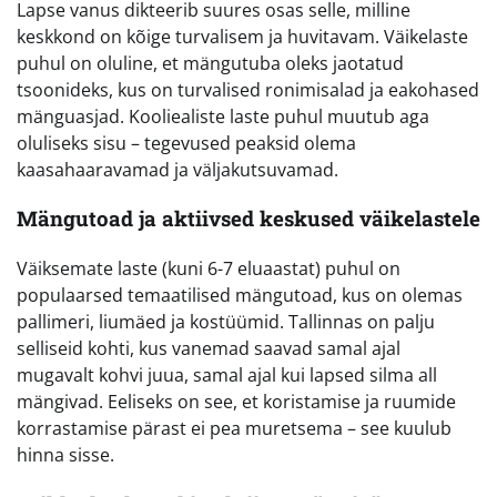
Lapse vanus dikteerib suures osas selle, milline
keskkond on kõige turvalisem ja huvitavam. Väikelaste
puhul on oluline, et mängutuba oleks jaotatud
tsoonideks, kus on turvalised ronimisalad ja eakohased
mänguasjad. Kooliealiste laste puhul muutub aga
oluliseks sisu – tegevused peaksid olema
kaasahaaravamad ja väljakutsuvamad.
Mängutoad ja aktiivsed keskused väikelastele
Väiksemate laste (kuni 6-7 eluaastat) puhul on
populaarsed temaatilised mängutoad, kus on olemas
pallimeri, liumäed ja kostüümid. Tallinnas on palju
selliseid kohti, kus vanemad saavad samal ajal
mugavalt kohvi juua, samal ajal kui lapsed silma all
mängivad. Eeliseks on see, et koristamise ja ruumide
korrastamise pärast ei pea muretsema – see kuulub
hinna sisse.