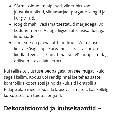
Sõrmetoidud: minipitsad, viineripirukad,
juustukuubikud, viinamarjad, porgandikangid ja
kurgiviilud.
Joogid: mahl, vesi (maitsestatud marjadega) või
kodune morss. Vältige liigse suhkrusisaldusega
limonaade.
Tort: see on päeva tähtsündmus. Võimaluse
korral küsige lapse arvamust – kas ta soovib
kindlat tegelast, kindlat maitset või hoopis midagi
erilist, näiteks jäätisetorti.
Kui tellite toitlustuse peopaigast, on see mugav, kuid
sageli kallim. Kodus või rendipinnal ise tehes saate
kontrollida koostisosi ja hoida kulusid kontrolli all.
Pidage alati meeles küsida lapsevanematelt, kas kellelgi
kutsututest on toiduallergiaid.
Dekoratsioonid ja kutsekaardid –