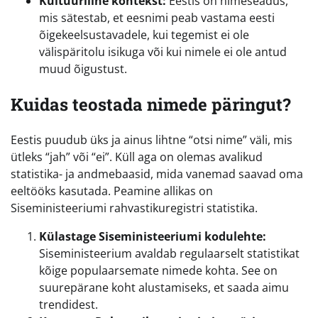
Kultuuriline kontekst:
Eestis on nimeseadus,
mis sätestab, et eesnimi peab vastama eesti
õigekeelsustavadele, kui tegemist ei ole
välispäritolu isikuga või kui nimele ei ole antud
muud õigustust.
Kuidas teostada nimede päringut?
Eestis puudub üks ja ainus lihtne “otsi nime” väli, mis
ütleks “jah” või “ei”. Küll aga on olemas avalikud
statistika- ja andmebaasid, mida vanemad saavad oma
eeltööks kasutada. Peamine allikas on
Siseministeeriumi rahvastikuregistri statistika.
Külastage Siseministeeriumi kodulehte:
Siseministeerium avaldab regulaarselt statistikat
kõige populaarsemate nimede kohta. See on
suurepärane koht alustamiseks, et saada aimu
trendidest.