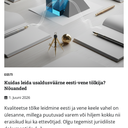
EESTI
Kuidas leida usaldusväärne eesti-vene tõlkija?
Nõuanded
1. Juuni 2026
Kvaliteetse tõlke leidmine eesti ja vene keele vahel on
ülesanne, millega puutuvad varem või hiljem kokku nii
eraisikud kui ka ettevõtjad. Olgu tegemist juriidiliste