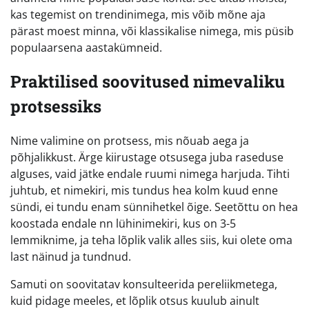
kas tegemist on trendinimega, mis võib mõne aja
pärast moest minna, või klassikalise nimega, mis püsib
populaarsena aastakümneid.
Praktilised soovitused nimevaliku
protsessiks
Nime valimine on protsess, mis nõuab aega ja
põhjalikkust. Ärge kiirustage otsusega juba raseduse
alguses, vaid jätke endale ruumi nimega harjuda. Tihti
juhtub, et nimekiri, mis tundus hea kolm kuud enne
sündi, ei tundu enam sünnihetkel õige. Seetõttu on hea
koostada endale nn lühinimekiri, kus on 3-5
lemmiknime, ja teha lõplik valik alles siis, kui olete oma
last näinud ja tundnud.
Samuti on soovitatav konsulteerida pereliikmetega,
kuid pidage meeles, et lõplik otsus kuulub ainult