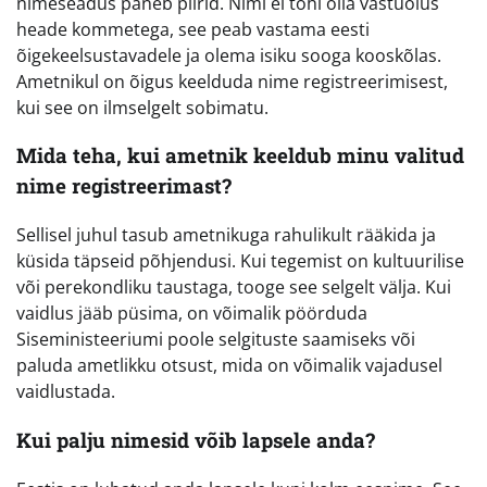
nimeseadus paneb piirid. Nimi ei tohi olla vastuolus
heade kommetega, see peab vastama eesti
õigekeelsustavadele ja olema isiku sooga kooskõlas.
Ametnikul on õigus keelduda nime registreerimisest,
kui see on ilmselgelt sobimatu.
Mida teha, kui ametnik keeldub minu valitud
nime registreerimast?
Sellisel juhul tasub ametnikuga rahulikult rääkida ja
küsida täpseid põhjendusi. Kui tegemist on kultuurilise
või perekondliku taustaga, tooge see selgelt välja. Kui
vaidlus jääb püsima, on võimalik pöörduda
Siseministeeriumi poole selgituste saamiseks või
paluda ametlikku otsust, mida on võimalik vajadusel
vaidlustada.
Kui palju nimesid võib lapsele anda?