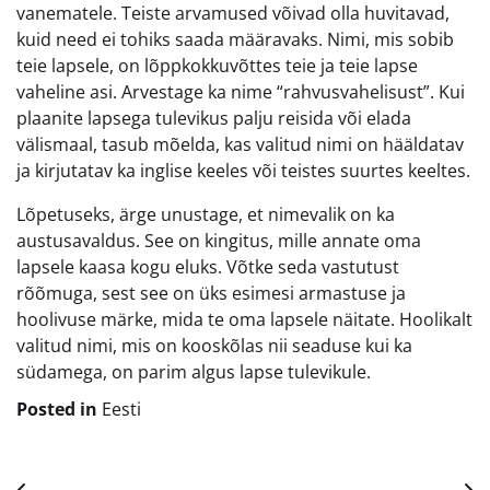
vanematele. Teiste arvamused võivad olla huvitavad,
kuid need ei tohiks saada määravaks. Nimi, mis sobib
teie lapsele, on lõppkokkuvõttes teie ja teie lapse
vaheline asi. Arvestage ka nime “rahvusvahelisust”. Kui
plaanite lapsega tulevikus palju reisida või elada
välismaal, tasub mõelda, kas valitud nimi on hääldatav
ja kirjutatav ka inglise keeles või teistes suurtes keeltes.
Lõpetuseks, ärge unustage, et nimevalik on ka
austusavaldus. See on kingitus, mille annate oma
lapsele kaasa kogu eluks. Võtke seda vastutust
rõõmuga, sest see on üks esimesi armastuse ja
hoolivuse märke, mida te oma lapsele näitate. Hoolikalt
valitud nimi, mis on kooskõlas nii seaduse kui ka
südamega, on parim algus lapse tulevikule.
Posted in
Eesti