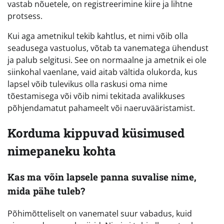
vastab nõuetele, on registreerimine kiire ja lihtne
protsess.
Kui aga ametnikul tekib kahtlus, et nimi võib olla
seadusega vastuolus, võtab ta vanematega ühendust
ja palub selgitusi. See on normaalne ja ametnik ei ole
siinkohal vaenlane, vaid aitab vältida olukorda, kus
lapsel võib tulevikus olla raskusi oma nime
tõestamisega või võib nimi tekitada avalikkuses
põhjendamatut pahameelt või naeruvääristamist.
Korduma kippuvad küsimused
nimepaneku kohta
Kas ma võin lapsele panna suvalise nime,
mida pähe tuleb?
Põhimõtteliselt on vanematel suur vabadus, kuid