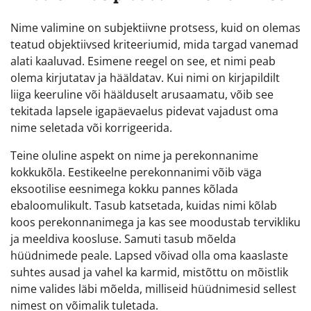
Nime valimine on subjektiivne protsess, kuid on olemas
teatud objektiivsed kriteeriumid, mida targad vanemad
alati kaaluvad. Esimene reegel on see, et nimi peab
olema kirjutatav ja hääldatav. Kui nimi on kirjapildilt
liiga keeruline või häälduselt arusaamatu, võib see
tekitada lapsele igapäevaelus pidevat vajadust oma
nime seletada või korrigeerida.
Teine oluline aspekt on nime ja perekonnanime
kokkukõla. Eestikeelne perekonnanimi võib väga
eksootilise eesnimega kokku pannes kõlada
ebaloomulikult. Tasub katsetada, kuidas nimi kõlab
koos perekonnanimega ja kas see moodustab tervikliku
ja meeldiva koosluse. Samuti tasub mõelda
hüüdnimede peale. Lapsed võivad olla oma kaaslaste
suhtes ausad ja vahel ka karmid, mistõttu on mõistlik
nime valides läbi mõelda, milliseid hüüdnimesid sellest
nimest on võimalik tuletada.