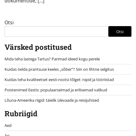
dokumentide, […]
Otsi
Otsi
Värsked postitused
Mida teha lastega Tartus? Parimad ideed kogu perele
Kuidas öelda prantsuse keeles „sõber“? Siin on lihtne selgitus
Kuidas teha kvaliteetset eesti-rootsi tõlget: nipid ja tööriistad
Poistenimed Eestis: populaarseimad ja erilisemad valikud
Lõuna-Ameerika riigid: täielik ülevaade ja reisijuhised
Rubriigid
Aed
Äri