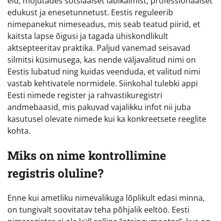
elu, mõjutades sotsiaalset läbikäimist, professionaalset
edukust ja enesetunnetust. Eestis reguleerib
nimepanekut nimeseadus, mis seab teatud piirid, et
kaitsta lapse õigusi ja tagada ühiskondlikult
aktsepteeritav praktika. Paljud vanemad seisavad
silmitsi küsimusega, kas nende väljavalitud nimi on
Eestis lubatud ning kuidas veenduda, et valitud nimi
vastab kehtivatele normidele. Siinkohal tulebki appi
Eesti nimede register ja rahvastikuregistri
andmebaasid, mis pakuvad vajalikku infot nii juba
kasutusel olevate nimede kui ka konkreetsete reeglite
kohta.
Miks on nime kontrollimine
registris oluline?
Enne kui ametliku nimevalikuga lõplikult edasi minna,
on tungivalt soovitatav teha põhjalik eeltöö. Eesti