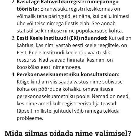
Kasutage Rahvastikuregistri nimepäringu
tööriista:
E-rahvastikuregistri keskkonnas on
võimalik teha päringuid, et näha, kui palju inimesi
ühe või teise nimega Eestis elab. See annab
statistilise kinnituse nime populaarsuse kohta.
Eesti Keele Instituudi (EKI) nõuanded:
Kui teil on
kahtlus, kas nimi vastab eesti keele reeglitele, on
Eesti Keele Instituudi keelenõu väärtuslik
ressurss. Nad saavad hinnata, kas nimi on
kooskõlas eesti nimemoega.
Perekonnaseisuametniku konsultatsioon:
Kõige kindlam viis saada vastus nime sobivuse
kohta on pöörduda kohaliku omavalitsuse
perekonnaseisuametniku poole. Nemad on need,
kes nime ametlikult registreerivad ja teavad
täpselt, millistel juhtudel võib nimega tekkida
probleeme.
Mida silmas pidada nime valimisel?