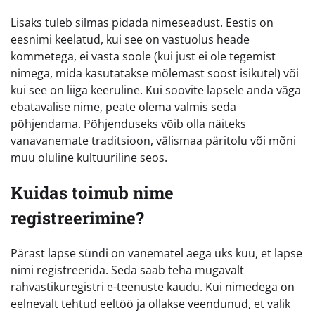
Lisaks tuleb silmas pidada nimeseadust. Eestis on
eesnimi keelatud, kui see on vastuolus heade
kommetega, ei vasta soole (kui just ei ole tegemist
nimega, mida kasutatakse mõlemast soost isikutel) või
kui see on liiga keeruline. Kui soovite lapsele anda väga
ebatavalise nime, peate olema valmis seda
põhjendama. Põhjenduseks võib olla näiteks
vanavanemate traditsioon, välismaa päritolu või mõni
muu oluline kultuuriline seos.
Kuidas toimub nime
registreerimine?
Pärast lapse sündi on vanematel aega üks kuu, et lapse
nimi registreerida. Seda saab teha mugavalt
rahvastikuregistri e-teenuste kaudu. Kui nimedega on
eelnevalt tehtud eeltöö ja ollakse veendunud, et valik