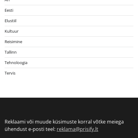
Eesti
Elustiil
Kultuur
Reisimine
Tallinn
Tehnoloogia
Tervis
Reklaami või muude küsimuste korral võtke meiega
ühendust e-posti teel:
reklama@prisify.lt