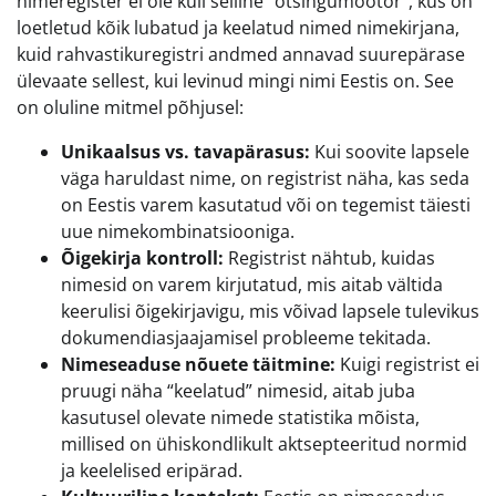
nimeregister ei ole küll selline “otsingumootor”, kus on
loetletud kõik lubatud ja keelatud nimed nimekirjana,
kuid rahvastikuregistri andmed annavad suurepärase
ülevaate sellest, kui levinud mingi nimi Eestis on. See
on oluline mitmel põhjusel:
Unikaalsus vs. tavapärasus:
Kui soovite lapsele
väga haruldast nime, on registrist näha, kas seda
on Eestis varem kasutatud või on tegemist täiesti
uue nimekombinatsiooniga.
Õigekirja kontroll:
Registrist nähtub, kuidas
nimesid on varem kirjutatud, mis aitab vältida
keerulisi õigekirjavigu, mis võivad lapsele tulevikus
dokumendiasjaajamisel probleeme tekitada.
Nimeseaduse nõuete täitmine:
Kuigi registrist ei
pruugi näha “keelatud” nimesid, aitab juba
kasutusel olevate nimede statistika mõista,
millised on ühiskondlikult aktsepteeritud normid
ja keelelised eripärad.