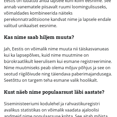
Eestis on lubatud anda lapsele kuni kolm eesnime. See
annab vanematele piisavalt ruumi loomingulisuseks,
võimaldades kombineerida näiteks
perekonnatraditsioone kandvat nime ja lapsele endale
valitud unikaalset eesnime.
Kas nime saab hiljem muuta?
Jah, Eestis on võimalik nime muuta nii täiskasvanueas
kui ka lapsepõlves, kuid nime muutmine on
bürokraatlikult keerulisem kui esmane registreerimine.
Nime muutmiseks peab olema mõjuv põhjus ja see on
seotud riigilõivude ning täiendava paberimajandusega.
Seetõttu on targem teha esmane valik hoolikalt.
Kust näeb nime populaarsust läbi aastate?
Siseministeeriumi kodulehel ja rahvastikuregistri
avalikus statistikas on võimalik vaadata ajaloolisi
andmeid nime populaarsuse kohta. See aitab mõista,