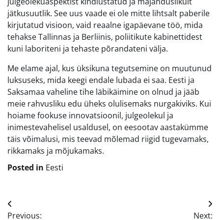
julgeolekuaspektist kindlustatud ja majanduslikult
jätkusuutlik. See uus vaade ei ole mitte lihtsalt paberile
kirjutatud visioon, vaid reaalne igapäevane töö, mida
tehakse Tallinnas ja Berliinis, poliitikute kabinettidest
kuni laboriteni ja tehaste põrandateni välja.
Me elame ajal, kus üksikuna tegutsemine on muutunud
luksuseks, mida keegi endale lubada ei saa. Eesti ja
Saksamaa vaheline tihe läbikäimine on olnud ja jääb
meie rahvusliku edu üheks olulisemaks nurgakiviks. Kui
hoiame fookuse innovatsioonil, julgeolekul ja
inimestevahelisel usaldusel, on eesootav aastakümme
täis võimalusi, mis teevad mõlemad riigid tugevamaks,
rikkamaks ja mõjukamaks.
Posted in
Eesti
Navigeerimine
Previous:
Next: