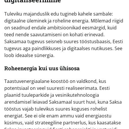
Tuleviku majanduslik edu tugineb kahele sambale:
digitaalne üleminek ja roheline energia. Mõlemad riigid
on seadnud endale ambitsioonikad eesmärgid, kuid
teed nende saavutamiseni on kohati erinevad.
Saksamaa tugevus seisneb suures tööstusbaasis, Eesti
tugevus aga paindlikkuses ja digitaalses nutikuses. See
loob ideaalse sünergia.
Roheenergia kui uus ühisosa
Taastuvenergiaalane koostöö on valdkond, kus
potentsiaal on veel suuresti realiseerimata. Eesti
plaanid tuuleparkide ja vesinikutehnoloogia
arendamisel leiavad Saksamaal suurt huvi, kuna Saksa
tööstus vajab tulevikus suures koguses rohelist
energiat. See ei ole enam ammu vaid energiaostu
küsimus, vaid strateegiline partnerlus, kus kaasatakse