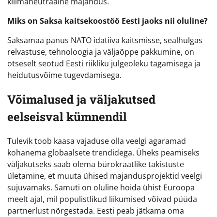
kliimaneutraalne majandus.
Miks on Saksa kaitsekoostöö Eesti jaoks nii oluline?
Saksamaa panus NATO idatiiva kaitsmisse, sealhulgas
relvastuse, tehnoloogia ja väljaõppe pakkumine, on
otseselt seotud Eesti riikliku julgeoleku tagamisega ja
heidutusvõime tugevdamisega.
Võimalused ja väljakutsed
eelseisval kümnendil
Tulevik toob kaasa vajaduse olla veelgi agaramad
kohanema globaalsete trendidega. Üheks peamiseks
väljakutseks saab olema bürokraatlike takistuste
ületamine, et muuta ühised majandusprojektid veelgi
sujuvamaks. Samuti on oluline hoida ühist Euroopa
meelt ajal, mil populistlikud liikumised võivad püüda
partnerlust nõrgestada. Eesti peab jätkama oma