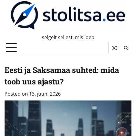
Skip
to
content
selgelt sellest, mis loeb
Eesti ja Saksamaa suhted: mida
toob uus ajastu?
Posted on
13. juuni 2026