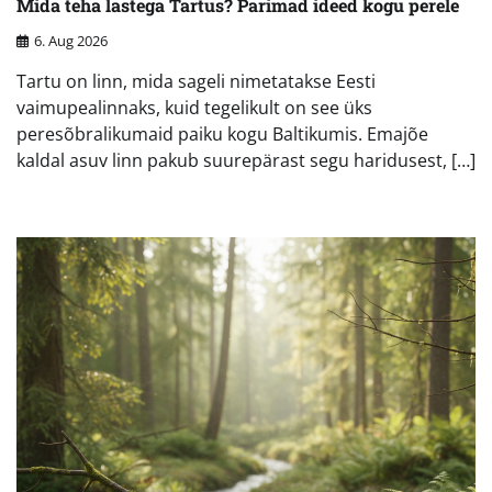
Mida teha lastega Tartus? Parimad ideed kogu perele
6. Aug 2026
Tartu on linn, mida sageli nimetatakse Eesti
vaimupealinnaks, kuid tegelikult on see üks
peresõbralikumaid paiku kogu Baltikumis. Emajõe
kaldal asuv linn pakub suurepärast segu haridusest, […]