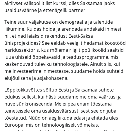
aktiivset välispoliitilist kurssi, olles Saksamaa jaoks
usaldusväärne ja ettenägelik partner.
Teine suur väljakutse on demograafia ja talentide
liikumine. Kuidas hoida ja arendada andekaid inimesi
nii, et nad leiaksid rakendust Eesti-Saksa
ühisprojektides? See eeldab veelgi tihedamat koostööd
haridussektoris, kus mõlema riigi tippülikoolid saaksid
luua ühiseid õppekavasid ja teadusprogramme, mis
keskenduvad tuleviku tehnoloogiatele. Ainult siis, kui
me investeerime inimestesse, suudame hoida suhteid
elujõulisena ja asjakohasena.
Lõppkokkuvõttes sõltub Eesti ja Saksamaa suhete
edukus sellest, kui hästi suudame me oma väärtusi ja
huve sünkroniseerida. Me ei pea enam tõestama
teineteisele oma usaldusväärsust, sest see on juba
tõestatud. Nüüd on aeg liikuda edasi ja ehitada üles
Euroopa, mis on tehnoloogiliselt võimekas,