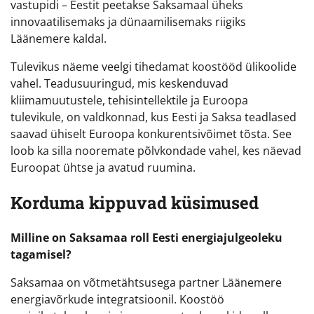
vastupidi – Eestit peetakse Saksamaal üheks
innovaatilisemaks ja dünaamilisemaks riigiks
Läänemere kaldal.
Tulevikus näeme veelgi tihedamat koostööd ülikoolide
vahel. Teadusuuringud, mis keskenduvad
kliimamuutustele, tehisintellektile ja Euroopa
tulevikule, on valdkonnad, kus Eesti ja Saksa teadlased
saavad ühiselt Euroopa konkurentsivõimet tõsta. See
loob ka silla nooremate põlvkondade vahel, kes näevad
Euroopat ühtse ja avatud ruumina.
Korduma kippuvad küsimused
Milline on Saksamaa roll Eesti energiajulgeoleku
tagamisel?
Saksamaa on võtmetähtsusega partner Läänemere
energiavõrkude integratsioonil. Koostöö