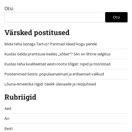
Otsi
Otsi
Värsked postitused
Mida teha lastega Tartus? Parimad ideed kogu perele
Kuidas öelda prantsuse keeles „sõber“? Siin on lihtne selgitus
Kuidas teha kvaliteetset eesti-rootsi tõlget: nipid ja tööriistad
Poistenimed Eestis: populaarseimad ja erilisemad valikud
Lõuna-Ameerika riigid: täielik ülevaade ja reisijuhised
Rubriigid
Aed
Äri
Eesti