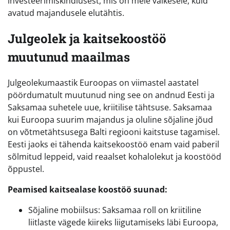
investeerimiskindlusest, mis on meie väikesele, kuid
avatud majandusele elutähtis.
Julgeolek ja kaitsekoostöö
muutunud maailmas
Julgeolekumaastik Euroopas on viimastel aastatel
pöördumatult muutunud ning see on andnud Eesti ja
Saksamaa suhetele uue, kriitilise tähtsuse. Saksamaa
kui Euroopa suurim majandus ja oluline sõjaline jõud
on võtmetähtsusega Balti regiooni kaitstuse tagamisel.
Eesti jaoks ei tähenda kaitsekoostöö enam vaid paberil
sõlmitud leppeid, vaid reaalset kohalolekut ja koostööd
õppustel.
Peamised kaitsealase koostöö suunad:
Sõjaline mobiilsus: Saksamaa roll on kriitiline
liitlaste vägede kiireks liigutamiseks läbi Euroopa,