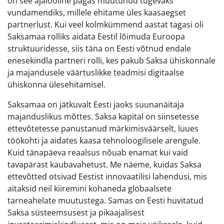
on see ajalooline pagas muutunud tugevaks
vundamendiks, millele ehitame üles kaasaegset
partnerlust. Kui veel kolmkümmend aastat tagasi oli
Saksamaa rolliks aidata Eestil lõimuda Euroopa
struktuuridesse, siis täna on Eesti võtnud endale
enesekindla partneri rolli, kes pakub Saksa ühiskonnale
ja majandusele väärtuslikke teadmisi digitaalse
ühiskonna ülesehitamisel.
Saksamaa on jätkuvalt Eesti jaoks suunanäitaja
majanduslikus mõttes. Saksa kapital on siinsetesse
ettevõtetesse panustanud märkimisväärselt, luues
töökohti ja aidates kaasa tehnoloogilisele arengule.
Kuid tänapäeva reaalsus nõuab enamat kui vaid
tavapärast kaubavahetust. Me näeme, kuidas Saksa
ettevõtted otsivad Eestist innovaatilisi lahendusi, mis
aitaksid neil kiiremini kohaneda globaalsete
tarneahelate muutustega. Samas on Eesti huvitatud
Saksa süsteemsusest ja pikaajalisest