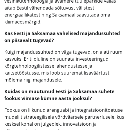
vesinikutehnoloogia ja avamere tuuleparkide vallas
aitab Eestil vähendada sõltuvust välistest
energiaallikatest ning Saksamaal saavutada oma
kliimaeesmärgid.
Kas Eesti ja Saksamaa vahelised majandussuhted
on piisavalt tugevad?
Kuigi majandussuhted on väga tugevad, on alati ruumi
kasvuks. Eriti oluline on suunata investeeringud
kõrgtehnoloogilistesse lahendustesse ja
kaitsetööstusse, mis loob suuremat lisaväärtust
mõlema riigi majandusele.
Kuidas on muutunud Eesti ja Saksamaa suhete
fookus viimase kümne aasta jooksul?
Fookus on liikunud arenguabi ja integratsioonitoetuse
mudelilt strateegilisele võrdväärsele partnerlusele, kus
kesksel kohal on julgeolek, innovatsioon ja