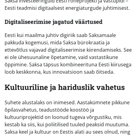
Saksa investeeringuid Eesti roheprojekti ja vastupidi –
Eesti teadmisi digitaalsest energiaturgude juhtimisest.
Digitaliseerimise jagatud väärtused
Eesti kui maailma juhtiv digiriik saab Saksamaale
pakkuda kogemusi, mida Saksa bürokraatia ja
ettevõtlus vajavad digitaliseerimise kiirendamiseks. See
ei ole ühesuunaline õpetamine, vaid vastastikune
õppimine. Saksa täpsus kombineerituna Eesti kiirusega
loob keskkonna, kus innovatsioon saab õitseda.
Kultuuriline ja hariduslik vahetus
Suhete alustalaks on inimesed. Aastakümnete pikkune
õpilasvahetus, teadustööde koostöö ja
kultuuriprojektid on loonud tugeva võrgustiku, mis
kestab ka siis, kui poliitilised tuuled peaksid muutuma.
Saksa keel ja kultuur on Eestis alati au sees olnud, ning