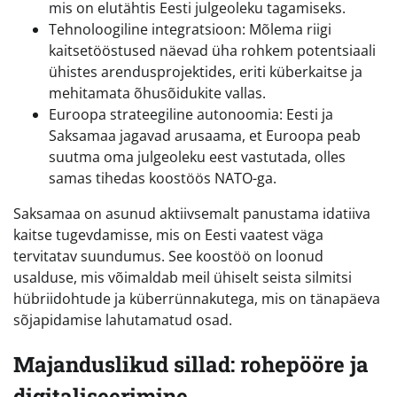
mis on elutähtis Eesti julgeoleku tagamiseks.
Tehnoloogiline integratsioon: Mõlema riigi
kaitsetööstused näevad üha rohkem potentsiaali
ühistes arendusprojektides, eriti küberkaitse ja
mehitamata õhusõidukite vallas.
Euroopa strateegiline autonoomia: Eesti ja
Saksamaa jagavad arusaama, et Euroopa peab
suutma oma julgeoleku eest vastutada, olles
samas tihedas koostöös NATO-ga.
Saksamaa on asunud aktiivsemalt panustama idatiiva
kaitse tugevdamisse, mis on Eesti vaatest väga
tervitatav suundumus. See koostöö on loonud
usalduse, mis võimaldab meil ühiselt seista silmitsi
hübriidohtude ja küberrünnakutega, mis on tänapäeva
sõjapidamise lahutamatud osad.
Majanduslikud sillad: rohepööre ja
digitaliseerimine