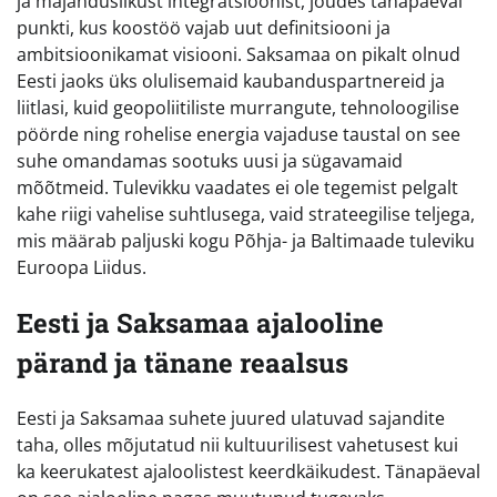
ja majanduslikust integratsioonist, jõudes tänapäeval
punkti, kus koostöö vajab uut definitsiooni ja
ambitsioonikamat visiooni. Saksamaa on pikalt olnud
Eesti jaoks üks olulisemaid kaubanduspartnereid ja
liitlasi, kuid geopoliitiliste murrangute, tehnoloogilise
pöörde ning rohelise energia vajaduse taustal on see
suhe omandamas sootuks uusi ja sügavamaid
mõõtmeid. Tulevikku vaadates ei ole tegemist pelgalt
kahe riigi vahelise suhtlusega, vaid strateegilise teljega,
mis määrab paljuski kogu Põhja- ja Baltimaade tuleviku
Euroopa Liidus.
Eesti ja Saksamaa ajalooline
pärand ja tänane reaalsus
Eesti ja Saksamaa suhete juured ulatuvad sajandite
taha, olles mõjutatud nii kultuurilisest vahetusest kui
ka keerukatest ajaloolistest keerdkäikudest. Tänapäeval