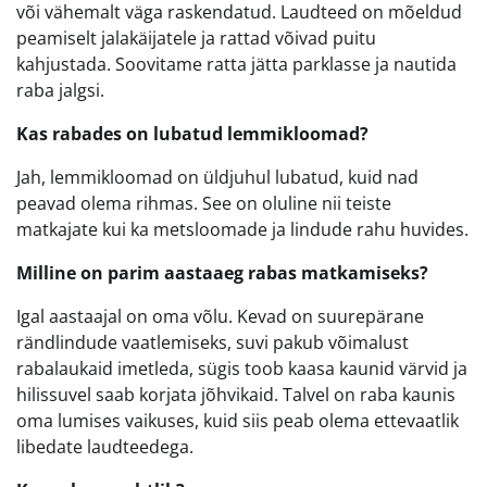
või vähemalt väga raskendatud. Laudteed on mõeldud
peamiselt jalakäijatele ja rattad võivad puitu
kahjustada. Soovitame ratta jätta parklasse ja nautida
raba jalgsi.
Kas rabades on lubatud lemmikloomad?
Jah, lemmikloomad on üldjuhul lubatud, kuid nad
peavad olema rihmas. See on oluline nii teiste
matkajate kui ka metsloomade ja lindude rahu huvides.
Milline on parim aastaaeg rabas matkamiseks?
Igal aastaajal on oma võlu. Kevad on suurepärane
rändlindude vaatlemiseks, suvi pakub võimalust
rabalaukaid imetleda, sügis toob kaasa kaunid värvid ja
hilissuvel saab korjata jõhvikaid. Talvel on raba kaunis
oma lumises vaikuses, kuid siis peab olema ettevaatlik
libedate laudteedega.