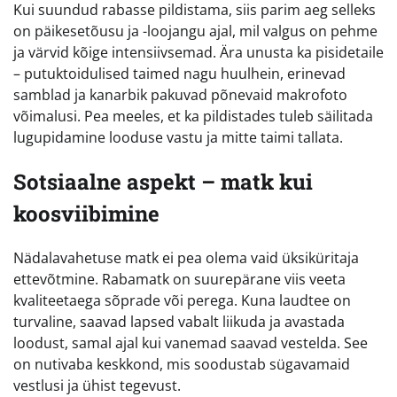
Kui suundud rabasse pildistama, siis parim aeg selleks
on päikesetõusu ja -loojangu ajal, mil valgus on pehme
ja värvid kõige intensiivsemad. Ära unusta ka pisidetaile
– putuktoidulised taimed nagu huulhein, erinevad
samblad ja kanarbik pakuvad põnevaid makrofoto
võimalusi. Pea meeles, et ka pildistades tuleb säilitada
lugupidamine looduse vastu ja mitte taimi tallata.
Sotsiaalne aspekt – matk kui
koosviibimine
Nädalavahetuse matk ei pea olema vaid üksiküritaja
ettevõtmine. Rabamatk on suurepärane viis veeta
kvaliteetaega sõprade või perega. Kuna laudtee on
turvaline, saavad lapsed vabalt liikuda ja avastada
loodust, samal ajal kui vanemad saavad vestelda. See
on nutivaba keskkond, mis soodustab sügavamaid
vestlusi ja ühist tegevust.