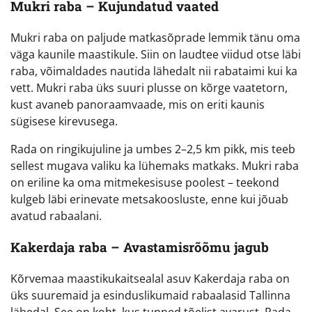
Mukri raba – Kujundatud vaated
Mukri raba on paljude matkasõprade lemmik tänu oma
väga kaunile maastikule. Siin on laudtee viidud otse läbi
raba, võimaldades nautida lähedalt nii rabataimi kui ka
vett. Mukri raba üks suuri plusse on kõrge vaatetorn,
kust avaneb panoraamvaade, mis on eriti kaunis
sügisese kirevusega.
Rada on ringikujuline ja umbes 2–2,5 km pikk, mis teeb
sellest mugava valiku ka lühemaks matkaks. Mukri raba
on eriline ka oma mitmekesisuse poolest – teekond
kulgeb läbi erinevate metsakoosluste, enne kui jõuab
avatud rabaalani.
Kakerdaja raba – Avastamisrõõmu jagub
Kõrvemaa maastikukaitsealal asuv Kakerdaja raba on
üks suuremaid ja esinduslikumaid rabaalasid Tallinna
lähedal. See on koht, kus tunned tõelist avarust. Rada