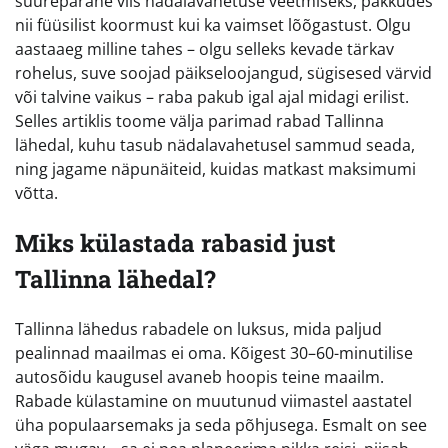
suurepärane viis nädalavahetuse veetmiseks, pakkudes
nii füüsilist koormust kui ka vaimset lõõgastust. Olgu
aastaaeg milline tahes – olgu selleks kevade tärkav
rohelus, suve soojad päikseloojangud, sügisesed värvid
või talvine vaikus – raba pakub igal ajal midagi erilist.
Selles artiklis toome välja parimad rabad Tallinna
lähedal, kuhu tasub nädalavahetusel sammud seada,
ning jagame näpunäiteid, kuidas matkast maksimumi
võtta.
Miks külastada rabasid just
Tallinna lähedal?
Tallinna lähedus rabadele on luksus, mida paljud
pealinnad maailmas ei oma. Kõigest 30–60-minutilise
autosõidu kaugusel avaneb hoopis teine maailm.
Rabade külastamine on muutunud viimastel aastatel
üha populaarsemaks ja seda põhjusega. Esmalt on see