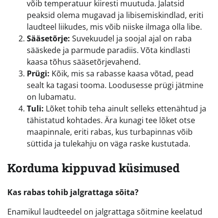
võib temperatuur kiiresti muutuda. Jalatsid
peaksid olema mugavad ja libisemiskindlad, eriti
laudteel liikudes, mis võib niiske ilmaga olla libe.
Sääsetõrje:
Suvekuudel ja soojal ajal on raba
sääskede ja parmude paradiis. Võta kindlasti
kaasa tõhus sääsetõrjevahend.
Prügi:
Kõik, mis sa rabasse kaasa võtad, pead
sealt ka tagasi tooma. Loodusesse prügi jätmine
on lubamatu.
Tuli:
Lõket tohib teha ainult selleks ettenähtud ja
tähistatud kohtades. Ära kunagi tee lõket otse
maapinnale, eriti rabas, kus turbapinnas võib
süttida ja tulekahju on väga raske kustutada.
Korduma kippuvad küsimused
Kas rabas tohib jalgrattaga sõita?
Enamikul laudteedel on jalgrattaga sõitmine keelatud