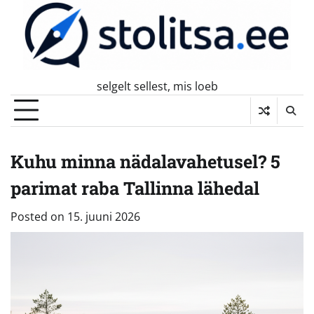
Skip
to
content
selgelt sellest, mis loeb
Kuhu minna nädalavahetusel? 5
parimat raba Tallinna lähedal
Posted on
15. juuni 2026