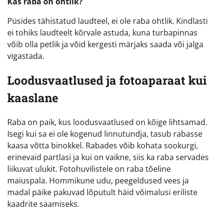
Kas raba on ohtlik?
Püsides tähistatud laudteel, ei ole raba ohtlik. Kindlasti
ei tohiks laudteelt kõrvale astuda, kuna turbapinnas
võib olla petlik ja võid kergesti märjaks saada või jalga
vigastada.
Loodusvaatlused ja fotoaparaat kui
kaaslane
Raba on paik, kus loodusvaatlused on kõige lihtsamad.
Isegi kui sa ei ole kogenud linnutundja, tasub rabasse
kaasa võtta binokkel. Rabades võib kohata sookurgi,
erinevaid partlasi ja kui on vaikne, siis ka raba servades
liikuvat ulukit. Fotohuvilistele on raba tõeline
maiuspala. Hommikune udu, peegeldused vees ja
madal päike pakuvad lõputult häid võimalusi eriliste
kaadrite saamiseks.