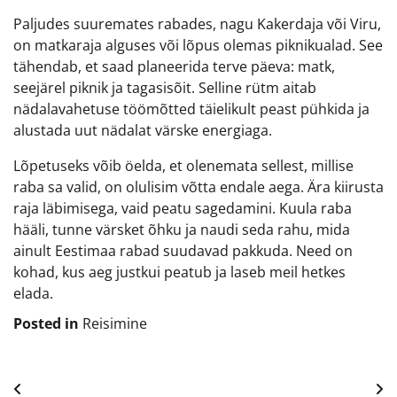
Paljudes suuremates rabades, nagu Kakerdaja või Viru,
on matkaraja alguses või lõpus olemas piknikualad. See
tähendab, et saad planeerida terve päeva: matk,
seejärel piknik ja tagasisõit. Selline rütm aitab
nädalavahetuse töömõtted täielikult peast pühkida ja
alustada uut nädalat värske energiaga.
Lõpetuseks võib öelda, et olenemata sellest, millise
raba sa valid, on olulisim võtta endale aega. Ära kiirusta
raja läbimisega, vaid peatu sagedamini. Kuula raba
hääli, tunne värsket õhku ja naudi seda rahu, mida
ainult Eestimaa rabad suudavad pakkuda. Need on
kohad, kus aeg justkui peatub ja laseb meil hetkes
elada.
Posted in
Reisimine
Navigeerimine