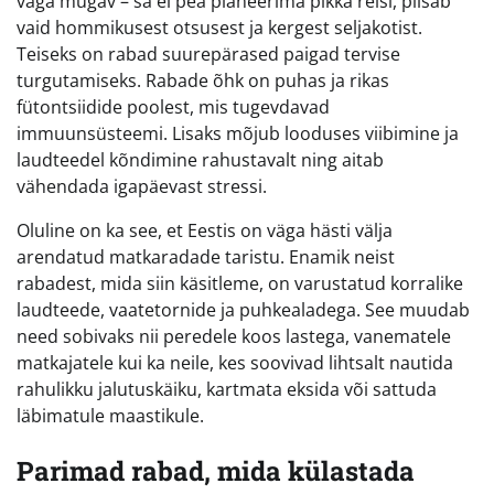
väga mugav – sa ei pea planeerima pikka reisi, piisab
vaid hommikusest otsusest ja kergest seljakotist.
Teiseks on rabad suurepärased paigad tervise
turgutamiseks. Rabade õhk on puhas ja rikas
fütontsiidide poolest, mis tugevdavad
immuunsüsteemi. Lisaks mõjub looduses viibimine ja
laudteedel kõndimine rahustavalt ning aitab
vähendada igapäevast stressi.
Oluline on ka see, et Eestis on väga hästi välja
arendatud matkaradade taristu. Enamik neist
rabadest, mida siin käsitleme, on varustatud korralike
laudteede, vaatetornide ja puhkealadega. See muudab
need sobivaks nii peredele koos lastega, vanematele
matkajatele kui ka neile, kes soovivad lihtsalt nautida
rahulikku jalutuskäiku, kartmata eksida või sattuda
läbimatule maastikule.
Parimad rabad, mida külastada