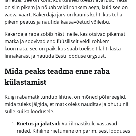
on siin pikem ja nõuab veidi rohkem aega, kuid see on
vaeva väärt. Kakerdaja järv on kaunis koht, kus teha
pikem peatus ja nautida kaasavõetud võileibu.
Kakerdaja raba sobib hästi neile, kes otsivad pikemat
matka ja soovivad end füüsiliselt veidi rohkem
koormata. See on paik, kus saab tõeliselt lahti lasta
linnakärast ja nautida Eesti looduse ürgsust.
Mida peaks teadma enne raba
külastamist
Kuigi rabamatk tundub lihtne, on mõned põhireeglid,
mida tuleks jälgida, et matk oleks nauditav ja ohutu nii
sulle kui ka loodusele.
Riietus ja jalatsid:
Vali ilmastikule vastavad
riided. Kihiline riietumine on parim, sest looduses