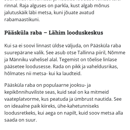
rinnal. Raja alguses on parkla, kust algab mõnus
jalutuskäik läbi metsa, kuni jõuate avatud
rabamaastikuni.
Pääsküla raba – Lähim looduskeskus
Kui sa ei soovi linnast üldse väljuda, on Pääsküla raba
suurepärane valik. See asub otse Tallinna piiril, Nõmme
ja Männiku vahelisel alal. Tegemist on tõelise linlase
pääsetee loodusesse. Rada on pikk ja vaheldusrikas,
hõlmates nii metsa- kui ka laudteid.
Pääsküla raba on populaarne jooksu- ja
kepikõnnihuviliste seas, kuid seal on ka mitmeid
vaateplatvorme, kus peatuda ja ümbrust nautida. See
on ideaalne paik kiireks, ühe-kahetunniseks
loodusretkeks, kui aega on napilt, kuid soov metsa alla
saada on suur.