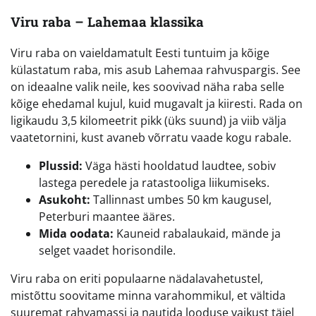
Viru raba – Lahemaa klassika
Viru raba on vaieldamatult Eesti tuntuim ja kõige
külastatum raba, mis asub Lahemaa rahvuspargis. See
on ideaalne valik neile, kes soovivad näha raba selle
kõige ehedamal kujul, kuid mugavalt ja kiiresti. Rada on
ligikaudu 3,5 kilomeetrit pikk (üks suund) ja viib välja
vaatetornini, kust avaneb võrratu vaade kogu rabale.
Plussid:
Väga hästi hooldatud laudtee, sobiv
lastega peredele ja ratastooliga liikumiseks.
Asukoht:
Tallinnast umbes 50 km kaugusel,
Peterburi maantee ääres.
Mida oodata:
Kauneid rabalaukaid, mände ja
selget vaadet horisondile.
Viru raba on eriti populaarne nädalavahetustel,
mistõttu soovitame minna varahommikul, et vältida
suuremat rahvamassi ja nautida looduse vaikust täiel