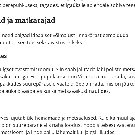
 perepuhkuseks, tagades, et igaüks leiab endale sobiva teg
id ja matkarajad
 need paigad ideaalset võimalust linnakärast eemalduda.
 muutub see tõeliseks avastusretkeks.
äes
gset avastamisrõõmu. Siin saab jalutada läbi põliste mets
sakultuuriga. Eriti populaarsed on Viru raba matkarada, ku
, pakkudes suurepäraseid vaateid. See on rada, mis on jõuk
abalaukaid vaadates kui ka metsavaikust nautides.
vesi ujutab üle heinamaad ja metsaalused. Kuid ka muul aja
d on suurepärane viis näha loodust hoopis teisest vaatenu
etsloomi ja linde palju lähemalt kui jalgsi liikudes.