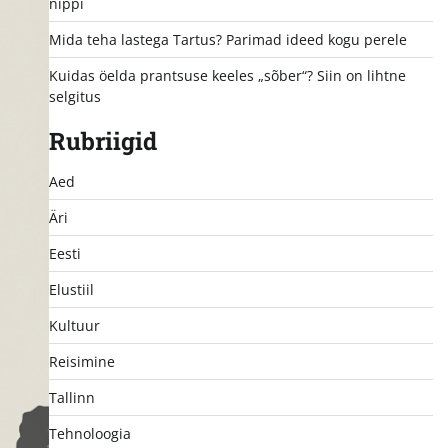
nippi
Mida teha lastega Tartus? Parimad ideed kogu perele
Kuidas öelda prantsuse keeles „sõber“? Siin on lihtne
selgitus
Rubriigid
Aed
Äri
Eesti
Elustiil
Kultuur
Reisimine
Tallinn
Tehnoloogia