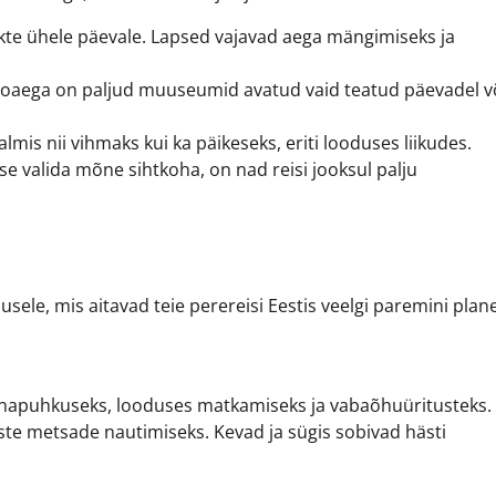
ekte ühele päevale. Lapsed vajavad aega mängimiseks ja
hooaega on paljud muuseumid avatud vaid teatud päevadel v
almis nii vihmaks kui ka päikeseks, eriti looduses liikudes.
se valida mõne sihtkoha, on nad reisi jooksul palju
ele, mis aitavad teie perereisi Eestis veelgi paremini plan
annapuhkuseks, looduses matkamiseks ja vabaõhuüritusteks. 
te metsade nautimiseks. Kevad ja sügis sobivad hästi