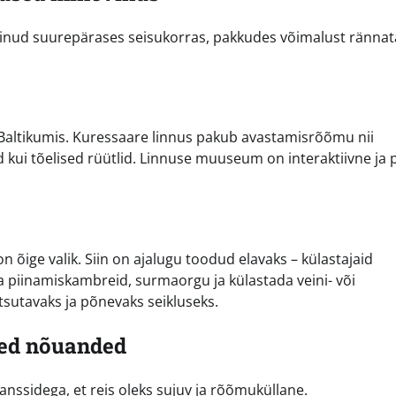
äilinud suurepärases seisukorras, pakkudes võimalust rännat
 Baltikumis. Kuressaare linnus pakub avastamisrõõmu nii
nd kui tõelised rüütlid. Linnuse muuseum on interaktiivne ja 
n õige valik. Siin on ajalugu toodud elavaks – külastajaid
a piinamiskambreid, surmaorgu ja külastada veini- või
sutavaks ja põnevaks seikluseks.
sed nõuanded
nssidega, et reis oleks sujuv ja rõõmuküllane.