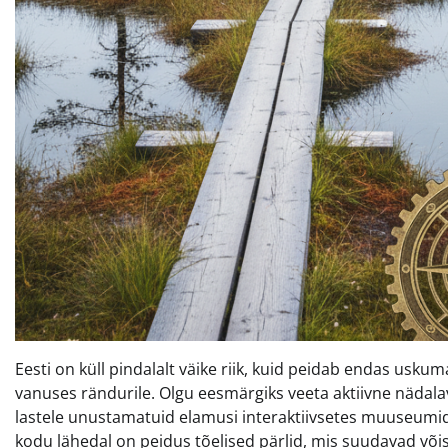
Eesti on küll pindalalt väike riik, kuid peidab endas us
vanuses rändurile. Olgu eesmärgiks veeta aktiivne näda
lastele unustamatuid elamusi interaktiivsetes muuseumide
kodu lähedal on peidus tõelised pärlid, mis suudavad võis