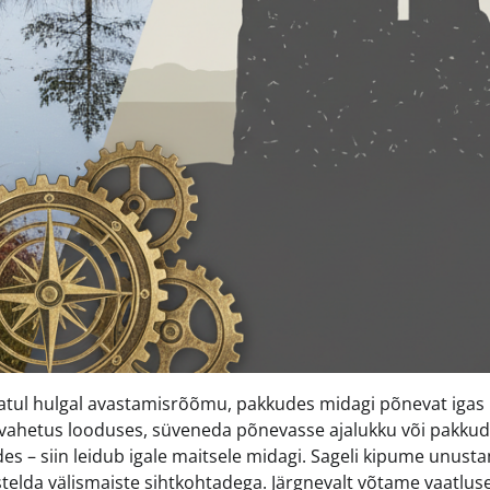
kumatul hulgal avastamisrõõmu, pakkudes midagi põnevat igas
lavahetus looduses, süveneda põnevasse ajalukku või pakku
s – siin leidub igale maitsele midagi. Sageli kipume unusta
telda välismaiste sihtkohtadega. Järgnevalt võtame vaatluse