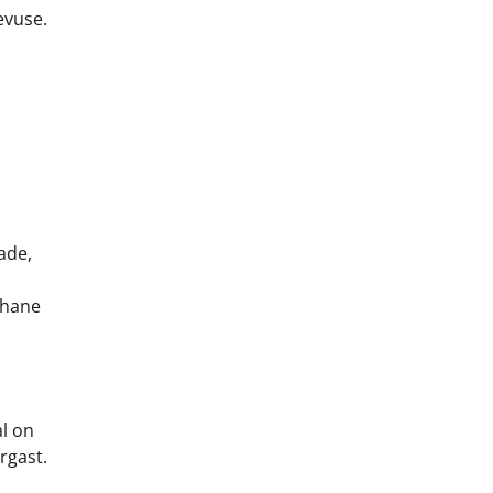
evuse.
ade,
s
ohane
l on
rgast.