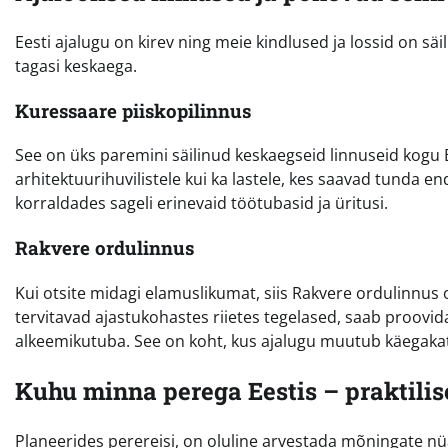
Eesti ajalugu on kirev ning meie kindlused ja lossid on s
tagasi keskaega.
Kuressaare piiskopilinnus
See on üks paremini säilinud keskaegseid linnuseid kogu
arhitektuurihuvilistele kui ka lastele, kes saavad tunda e
korraldades sageli erinevaid töötubasid ja üritusi.
Rakvere ordulinnus
Kui otsite midagi elamuslikumat, siis Rakvere ordulinnus o
tervitavad ajastukohastes riietes tegelased, saab proovid
alkeemikutuba. See on koht, kus ajalugu muutub käegakat
Kuhu minna perega Eestis – praktili
Planeerides perereisi, on oluline arvestada mõningate nüa