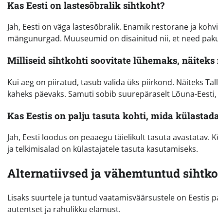
Kas Eesti on lastesõbralik sihtkoht?
Jah, Eesti on väga lastesõbralik. Enamik restorane ja koh
mängunurgad. Muuseumid on disainitud nii, et need pakuv
Milliseid sihtkohti soovitate lühemaks, näiteks
Kui aeg on piiratud, tasub valida üks piirkond. Näiteks Ta
kaheks päevaks. Samuti sobib suurepäraselt Lõuna-Eesti,
Kas Eestis on palju tasuta kohti, mida külastad
Jah, Eesti loodus on peaaegu täielikult tasuta avastatav
ja telkimisalad on külastajatele tasuta kasutamiseks.
Alternatiivsed ja vähemtuntud sihtk
Lisaks suurtele ja tuntud vaatamisväärsustele on Eestis pal
autentset ja rahulikku elamust.