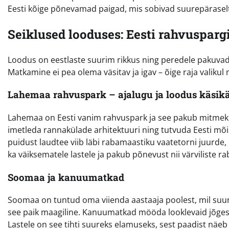
Eesti kõige põnevamad paigad, mis sobivad suurepäraselt
Seiklused looduses: Eesti rahvusparg
Loodus on eestlaste suurim rikkus ning peredele pakuvad
Matkamine ei pea olema väsitav ja igav – õige raja valikul
Lahemaa rahvuspark – ajalugu ja loodus käsik
Lahemaa on Eesti vanim rahvuspark ja see pakub mitmekül
imetleda rannakülade arhitektuuri ning tutvuda Eesti mõi
puidust laudtee viib läbi rabamaastiku vaatetorni juurde
ka väiksematele lastele ja pakub põnevust nii värviliste r
Soomaa ja kanuumatkad
Soomaa on tuntud oma viienda aastaaja poolest, mil suur
see paik maagiline. Kanuumatkad mööda looklevaid jõgesi
Lastele on see tihti suureks elamuseks, sest paadist näeb m