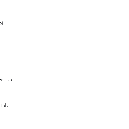
õi
eerida.
Talv