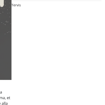
Tervis
da
ma, et
 alla