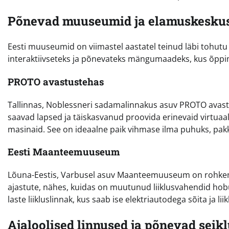
Põnevad muuseumid ja elamuskeskus
Eesti muuseumid on viimastel aastatel teinud läbi tohut
interaktiivseteks ja põnevateks mängumaadeks, kus õpp
PROTO avastustehas
Tallinnas, Noblessneri sadamalinnakus asuv PROTO avastu
saavad lapsed ja täiskasvanud proovida erinevaid virtuaal
masinaid. See on ideaalne paik vihmase ilma puhuks, pak
Eesti Maanteemuuseum
Lõuna-Eestis, Varbusel asuv Maanteemuuseum on rohkem ku
ajastute, nähes, kuidas on muutunud liiklusvahendid hobu
laste liikluslinnak, kus saab ise elektriautodega sõita ja li
Ajaloolised linnused ja põnevad seik