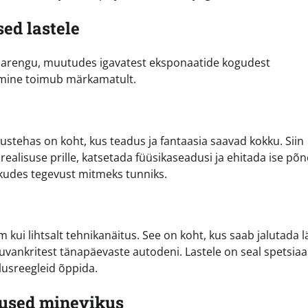
ed lastele
u arengu, muutudes igavatest eksponaatide kogudest
imine toimub märkamatult.
stehas on koht, kus teadus ja fantaasia saavad kokku. Siin
realisuse prille, katsetada füüsikaseadusi ja ehitada ise põ
kudes tegevust mitmeks tunniks.
i lihtsalt tehnikanäitus. See on koht, kus saab jalutada l
vankritest tänapäevaste autodeni. Lastele on seal spetsiaa
iklusreegleid õppida.
lused minevikus