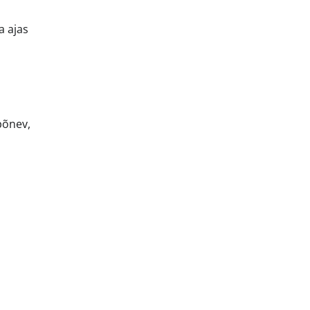
a ajas
põnev,