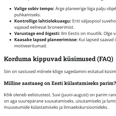
Valige sobiv tempo:
Ärge planeerige liiga palju obj
puhkamiseks.
Kontrollige lahtiolekuaegu:
Eriti väljaspool suve
vajavad eelnevat broneerimist.
Varustage end õigesti:
Ilm Eestis on muutlik. Olge v
Kaasake lapsed planeerimisse:
Kui lapsed saavad i
motiveeritumad.
Korduma kippuvad küsimused (FAQ)
Siin on vastused mõnele kõige sagedamini esitatud küsimus
Milline aastaaeg on Eesti külastamiseks parim?
Kõik oleneb eelistustest. Suvi (juuni-august) on parim r
on aga suurepärane suusatamiseks, uisutamiseks ja lumis
muuseumide külastamiseks ja linnaekskursioonideks.