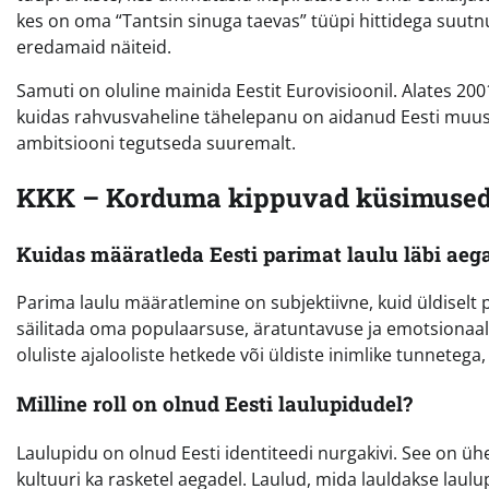
kes on oma “Tantsin sinuga taevas” tüüpi hittidega suutnu
eredamaid näiteid.
Samuti on oluline mainida Eestit Eurovisioonil. Alates 20
kuidas rahvusvaheline tähelepanu on aidanud Eesti muusi
ambitsiooni tegutseda suuremalt.
KKK – Korduma kippuvad küsimused 
Kuidas määratleda Eesti parimat laulu läbi aeg
Parima laulu määratlemine on subjektiivne, kuid üldiselt
säilitada oma populaarsuse, äratuntavuse ja emotsionaals
oluliste ajalooliste hetkede või üldiste inimlike tunnetega,
Milline roll on olnud Eesti laulupidudel?
Laulupidu on olnud Eesti identiteedi nurgakivi. See on ühen
kultuuri ka rasketel aegadel. Laulud, mida lauldakse laul