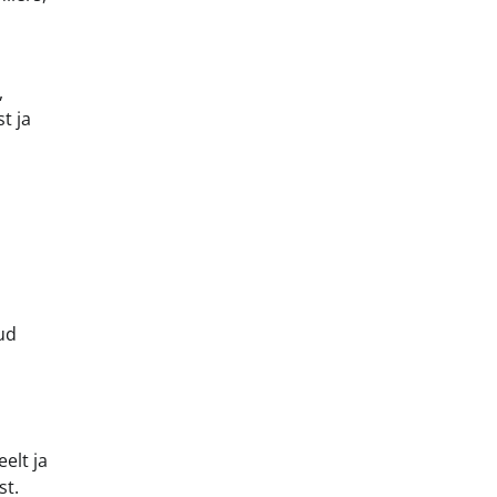
,
t ja
ud
elt ja
st.