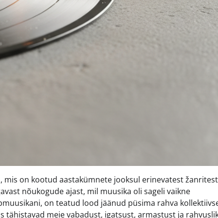
ip, mis on kootud aastakümnete jooksul erinevatest žanritest
gavast nõukogude ajast, mil muusika oli sageli vaikne
opmuusikani, on teatud lood jäänud püsima rahva kollektiivs
s tähistavad meie vabadust, igatsust, armastust ja rahvusli