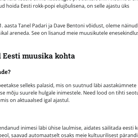
d hoida Eesti rokk-popi elujõulisena, on selle ajastu üks
01. aasta Tanel Padari ja Dave Bentoni võidust, oleme näinud
kal areneda. See on lisanud meie muusikutele enesekindlus
Eesti muusika kohta
ade?
 peetakse selleks palasid, mis on suutnud läbi aastakümnete
e mõju suurele hulgale inimestele. Need lood on tihti seot
 mis on aktuaalsed igal ajastul.
danud inimesi läbi ühise laulmise, aidates säilitada eesti ke
upeol, saavad automaatselt osaks meie kultuurilisest pärandi