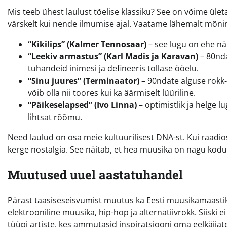
Mis teeb ühest laulust tõelise klassiku? See on võime ület
värskelt kui nende ilmumise ajal. Vaatame lähemalt mõnin
“Kikilips” (Kalmer Tennosaar)
– see lugu on ehe näi
“Leekiv armastus” (Karl Madis ja Karavan)
– 80nda
tuhandeid inimesi ja defineeris tollase ööelu.
“Sinu juures” (Terminaator)
– 90ndate alguse rokk-b
võib olla nii toores kui ka äärmiselt lüüriline.
“Päikeselapsed” (Ivo Linna)
– optimistlik ja helge 
lihtsat rõõmu.
Need laulud on osa meie kultuurilisest DNA-st. Kui raadi
kerge nostalgia. See näitab, et hea muusika on nagu kodu 
Muutused uuel aastatuhandel
Pärast taasiseseisvumist muutus ka Eesti muusikamaastik 
elektrooniline muusika, hip-hop ja alternatiivrokk. Siisk
tüüpi artiste, kes ammutasid inspiratsiooni oma eelkäijat