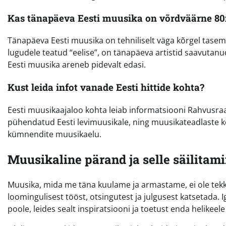
Kas tänapäeva Eesti muusika on võrdväärne 80
Tänapäeva Eesti muusika on tehniliselt väga kõrgel tasem
lugudele teatud “eelise”, on tänapäeva artistid saavutan
Eesti muusika areneb pidevalt edasi.
Kust leida infot vanade Eesti hittide kohta?
Eesti muusikaajaloo kohta leiab informatsiooni Rahvusraa
pühendatud Eesti levimuusikale, ning muusikateadlaste k
kümnendite muusikaelu.
Muusikaline pärand ja selle säilitam
Muusika, mida me täna kuulame ja armastame, ei ole tek
loomingulisest tööst, otsingutest ja julgusest katsetada
poole, leides sealt inspiratsiooni ja toetust enda helikeel