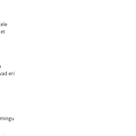
tele
 et
n
vad eri
oomingu