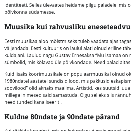
identiteeti. Selles ülevaates heidame pilgu paladele, mis
põlvkonna südamesse.
Muusika kui rahvusliku eneseteadvu
Eesti muusikaajaloo mõistmiseks tuleb vaadata ajas tagasi
väljendada. Eesti kultuuris on laulul alati olnud eriline t
kuldajani. Laulud nagu Gustav Ernesaksa “Mu isamaa on m
sümbolid, mis kõlavad üle põlvkondade. Need palad aitasi
Kuid lisaks koorimuusikale on populaarmuusikal olnud olu
1980ndatel aastatel sündisid lood, mis pakkusid eskapismi
soovilood” olid aknaks maailma. Artistid, kes suutsid luua
millega inimesed said samastuda. Olgu selleks siis rännuh
need tunded kanaliseeriti.
Kuldne 80ndate ja 90ndate pärand