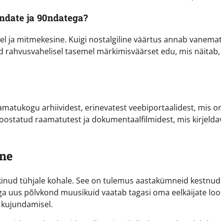
ndate ja 90ndatega?
el ja mitmekesine. Kuigi nostalgiline väärtus annab vanema
ud rahvusvahelisel tasemel märkimisväärset edu, mis näitab,
matukogu arhiividest, erinevatest veebiportaalidest, mis o
oostatud raamatutest ja dokumentaalfilmidest, mis kirjelda
ine
kinud tühjale kohale. See on tulemus aastakümneid kestnud
. Iga uus põlvkond muusikuid vaatab tagasi oma eelkäijate l
e kujundamisel.