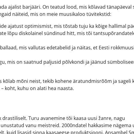
ada ajalist barjääri. On teatud lood, mis kõlavad tänapäeval
gaid näiteid, mis on meie muusikaloo tüvitekstid:
de ajatust optimismist, mis tõstab tuju ka kõige hallimal pä
te lõpu diskolainel sündinud hitt, mis tõi tantsupõrandatel
allaad, mis vallutas edetabelid ja näitas, et Eesti rokkmuus
lugu, mis on saatnud paljusid põlvkondi ja jäänud sümbolise
os kõlab mõni neist, tekib kohene äratundmisrõõm ja sageli 
– koht, kuhu on alati hea naasta.
drastiliselt. Turu avanemine tõi kaasa uusi žanre, nagu
i ei unustatud vanu meistreid. 2000ndatel hakkasime nägema 
elt, kuid lisasid sinna kaasaegse produktsiooni. Ansambel Sm