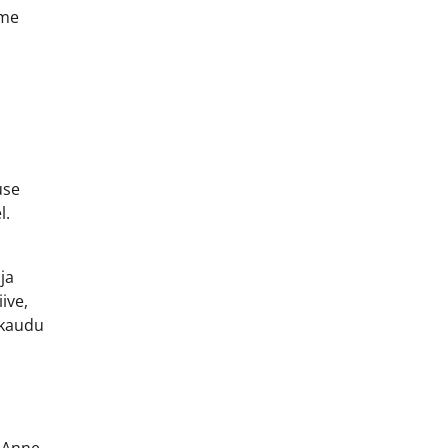
tme
use
l.
ja
ive,
 kaudu