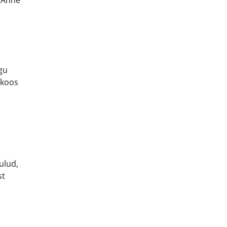
, Anne
gu
 koos
a
ulud,
st