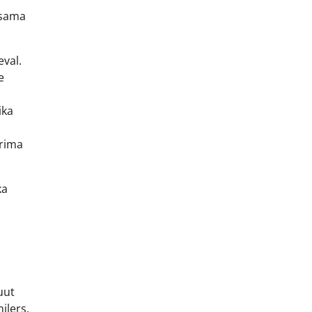
 sama
eval.
e
ika
erima
ka
uut
ilers,