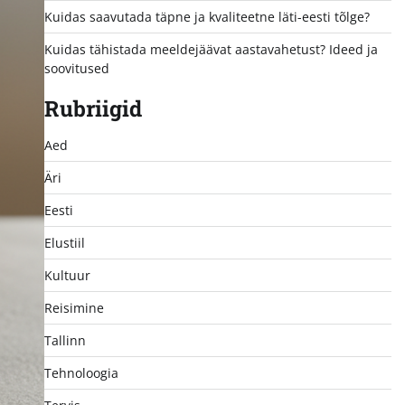
Kuidas saavutada täpne ja kvaliteetne läti-eesti tõlge?
Kuidas tähistada meeldejäävat aastavahetust? Ideed ja
soovitused
Rubriigid
Aed
Äri
Eesti
Elustiil
Kultuur
Reisimine
Tallinn
Tehnoloogia