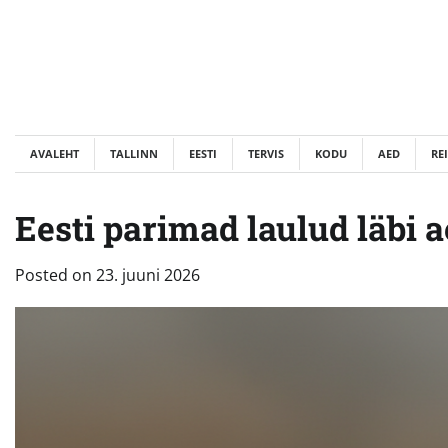
Skip
to
content
AVALEHT
TALLINN
EESTI
TERVIS
KODU
AED
RE
Eesti parimad laulud läbi a
Posted on
23. juuni 2026