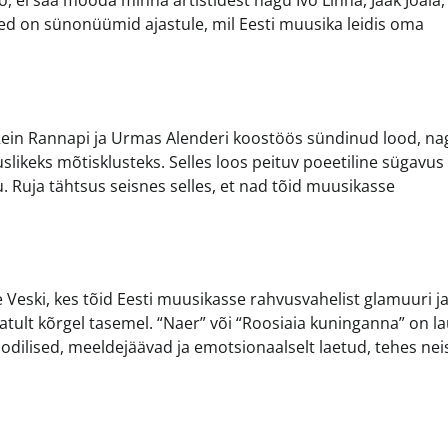
 ei saa mööda minna artistidest nagu Ivo Linna, Jaak Joala
ed on sünonüümid ajastule, mil Eesti muusika leidis oma
 Rein Rannapi ja Urmas Alenderi koostöös sündinud lood, na
ikeks mõtisklusteks. Selles loos peituv poeetiline sügavus
u. Ruja tähtsus seisnes selles, et nad tõid muusikasse
ne Veski, kes tõid Eesti muusikasse rahvusvahelist glamuuri j
matult kõrgel tasemel. “Naer” või “Roosiaia kuninganna” on la
oodilised, meeldejäävad ja emotsionaalselt laetud, tehes nei