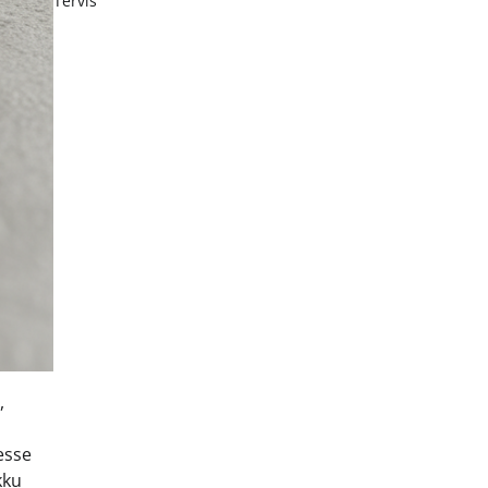
Tervis
,
esse
kku