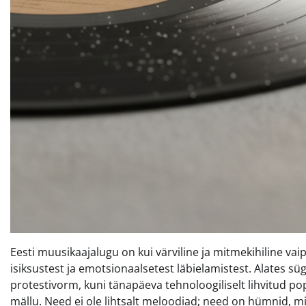
Eesti muusikaajalugu on kui värviline ja mitmekihiline va
isiksustest ja emotsionaalsetest läbielamistest. Alates sü
protestivorm, kuni tänapäeva tehnoloogiliselt lihvitud p
mällu. Need ei ole lihtsalt meloodiad; need on hümnid, mi