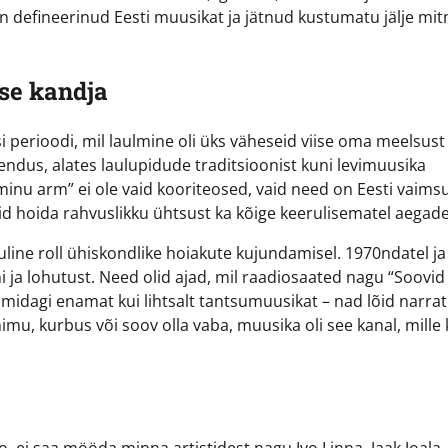
 on defineerinud Eesti muusikat ja jätnud kustumatu jälje mi
se kandja
 perioodi, mil laulmine oli üks väheseid viise oma meelsust
ähendus, alates laulupidude traditsioonist kuni levimuusika
inu arm” ei ole vaid kooriteosed, vaid need on Eesti vaims
d hoida rahvuslikku ühtsust ka kõige keerulisematel aegade
line roll ühiskondlike hoiakute kujundamisel. 1970ndatel ja
 ja lohutust. Need olid ajad, mil raadiosaated nagu “Soovid 
 midagi enamat kui lihtsalt tantsumuusikat – nad lõid narrati
imu, kurbus või soov olla vaba, muusika oli see kanal, mille