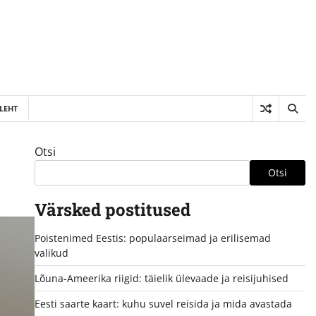
LEHT
Otsi
Otsi
Värsked postitused
Poistenimed Eestis: populaarseimad ja erilisemad
valikud
Lõuna-Ameerika riigid: täielik ülevaade ja reisijuhised
Eesti saarte kaart: kuhu suvel reisida ja mida avastada