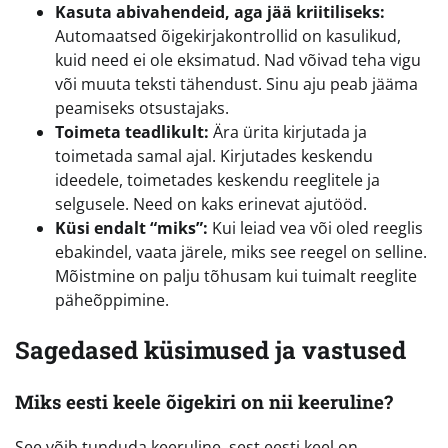
Kasuta abivahendeid, aga jää kriitiliseks:
Automaatsed õigekirjakontrollid on kasulikud,
kuid need ei ole eksimatud. Nad võivad teha vigu
või muuta teksti tähendust. Sinu aju peab jääma
peamiseks otsustajaks.
Toimeta teadlikult:
Ära ürita kirjutada ja
toimetada samal ajal. Kirjutades keskendu
ideedele, toimetades keskendu reeglitele ja
selgusele. Need on kaks erinevat ajutööd.
Küsi endalt “miks”:
Kui leiad vea või oled reeglis
ebakindel, vaata järele, miks see reegel on selline.
Mõistmine on palju tõhusam kui tuimalt reeglite
päheõppimine.
Sagedased küsimused ja vastused
Miks eesti keele õigekiri on nii keeruline?
See võib tunduda keeruline, sest eesti keel on