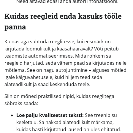
Need aitavad edasi anda autori intonatsiooni.
Kuidas reegleid enda kasuks tööle
panna
Kuidas aga suhtuda reeglitesse, kui eesmärk on
kirjutada loomulikult ja kaasahaaravalt? Võti peitub
teadmiste automatiseerimises. Mida rohkem sa
reegleid harjutad, seda vähem pead sa kirjutades neile
mõtlema. See on nagu autojuhtimine – alguses mõtled
igale käiguvahetusele, kuid hiljem teed seda
alateadlikult ja saad keskenduda teele.
Siin on mõned praktilised nipid, kuidas reeglitega
sõbraks saada:
Loe palju kvaliteetset teksti:
See treenib su
keeletaju. Sa hakkad alateadlikult märkama,
kuidas hästi kirjutatud laused on üles ehitatud.