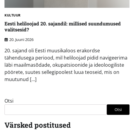
KULTUUR
Eesti heliloojad 20. sajandil: millised suundumused
valitsesid?
20. Juuni 2026
20. sajand oli Eesti muusikaloos erakordse
tähendusega periood, mil heliloojad pidid navigeerima
läbi maailmasõdade, okupatsioonide ja ideoloogiliste
pöörete, suutes sellegipoolest luua teoseid, mis on
muutunud […]
Otsi
Otsi
Värsked postitused