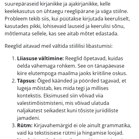
suurepäraseid kirjanikke ja ajakirjanikke, kelle
keelekasutus on ühtaegu reeglipärane ja väga stiilne.
Probleem tekib siis, kui püütakse kirjutada keeruliselt,
kasutades pikki, lohisevaid lauseid ja keerulisi sõnu,
mõtlemata sellele, kas see aitab mõtet edastada.
Reeglid aitavad meil vältida stiililisi libastumisi:
Liiasuse vältimine:
Reeglid õpetavad, kuidas
öelda vähemaga rohkem. See on tänapäevase
kiire elutempoga maailma jaoks kriitiline oskus.
Täpsus:
Õiged käänded ja pöörded tagavad, et
lugeja mõistab, kes mida tegi ja millises
kontekstis. Eksimused siin võivad viia
valestimõistmisteni, mis võivad ulatuda
naljakatest seikadest kuni tõsiste juriidiliste
jamadeni.
Rütm:
Kirjavahemärgid ei ole ainult grammatika,
vaid ka tekstisisese rütmi ja hingamise loojad.