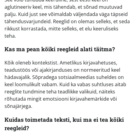
aglutineeriv keel, mis tähendab, et sõnad muutuvad
palju. Kuid just see võimaldab väljendada väga täpseid
tähendusvarjundeid. Reeglid on olemas selleks, et seda
rikkust korrastada, mitte selleks, et elu keeruliseks
teha.
Kas ma pean kõiki reegleid alati täitma?
Kõik oleneb kontekstist. Ametlikus kirjavahetuses,
teadustöös või ajakirjanduses on normeeritud keel
hädavajalik. Sõpradega sotsiaalmeedias suheldes on
keel loomulikult vabam. Kuid ka vabas suhtluses aitab
reeglite tundmine teha teadlikke valikuid, näiteks
rõhutada mingit emotsiooni kirjavahemärkide või
sõnajärjega.
Kuidas toimetada teksti, kui ma ei tea kõiki
reegleid?