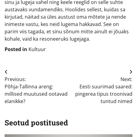
sinu ja lugeja vahel ning keele reeglid on selle suhte
austavaks vundamendiks. Hoolides sellest, kuidas sa
kirjutad, näitad sa üles austust oma mõtete ja nende
inimeste vastu, kes neid lugema hakkavad. See on
parim viis tagada, et sinu sõnum mitte ainult ei jõuaks
kohale, vaid ka resoneeruks lugejaga.
Posted in
Kultuur
Navigeerimine
Previous:
Next:
Põhja-Tallinna areng:
Eesti suurimad saared:
millised muutused ootavad
pingerea tipus troonivad
elanikke?
tuntud nimed
Seotud postitused