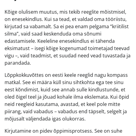
Kõige olulisem muutus, mis tekib reeglite mõistmisel,
on enesekindlus. Kui sa tead, et valdad oma tööriistu,
kirjutad sa vabamalt. Sa ei pea enam pelgama “kriitilist
silma”, vaid saad keskenduda oma sõnumi
edastamisele. Keeleline enesekindlus ei tähenda
eksimatust – isegi kõige kogenumad toimetajad teevad
vigu –, vaid teadmist, et suudad need vead tuvastada ja
parandada.
Lõppkokkuvõttes on eesti keele reeglid nagu kompass
matkal. See ei määra küll sinu sihtkohta ega tee sinu
eest kõndimist, kuid see annab sulle kindlustunde, et
oled õigel teel ja jõuad kohale ilma ekslemata. Kui õpid
neid reegleid kasutama, avastad, et keel pole mitte
piirang, vaid vabadus – vabadus end täpselt, selgelt ja
mõjusalt väljendada igas olukorras.
Kirjutamine on pidev õppimisprotsess. See on suhe