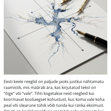
Eesti keele reeglid on paljude jaoks justkui nähtamatu
raamistik, mis määrab ära, kas kirjutatud tekst on
“õige” või “vale”. Tihti kogetakse neid reegleid kui
koormavat kooliaegset kohustust, kus koma vale koha
peal või ülearune tühik võib tunda kui ränka eksimust.