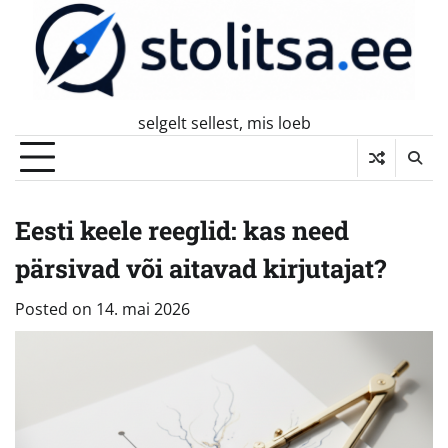
Skip
to
content
selgelt sellest, mis loeb
Eesti keele reeglid: kas need
pärsivad või aitavad kirjutajat?
Posted on
14. mai 2026