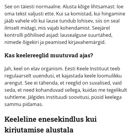
See on täiesti normaalne. Alusta kõige lihtsamast: loe
oma tekst valjusti ette. Kui sa komistad, kui hingamine
jääb vahele või kui lause tundub lohisev, siis on seal
ilmselt midagi, mis vajab kohendamist. Seejärel
kontrolli põhilised asjad: lausealguse suurtähed,
nimede õigekiri ja peamised kirjavahemärgid.
Kas keelereeglid muutuvad ajas?
Jah, keel on elav organism. Eesti Keele Instituut teeb
regulaarselt uuendusi, et kajastada keele loomulikku
arengut. See ei tähenda, et reeglid on suvalised, vaid
seda, et need kohanduvad sellega, kuidas me tegelikult
suhtleme. Jälgides instituudi soovitusi, püsid keelega
sammu pidamas.
Keeleline enesekindlus kui
kirjutamise alustala