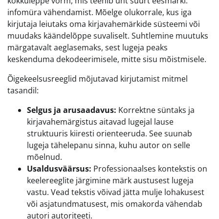
kokkuleppe vorm, mis teenib üht suurt eesmärki:
infomüra vähendamist. Mõelge olukorrale, kus iga
kirjutaja leiutaks oma kirjavahemärkide süsteemi või
muudaks käändelõppe suvaliselt. Suhtlemine muutuks
märgatavalt aeglasemaks, sest lugeja peaks
keskenduma dekodeerimisele, mitte sisu mõistmisele.
Õigekeelsusreeglid mõjutavad kirjutamist mitmel
tasandil:
Selgus ja arusaadavus:
Korrektne süntaks ja
kirjavahemärgistus aitavad lugejal lause
struktuuris kiiresti orienteeruda. See suunab
lugeja tähelepanu sinna, kuhu autor on selle
mõelnud.
Usaldusväärsus:
Professionaalses kontekstis on
keelereeglite järgimine märk austusest lugeja
vastu. Vead tekstis võivad jätta mulje lohakusest
või asjatundmatusest, mis omakorda vähendab
autori autoriteeti.