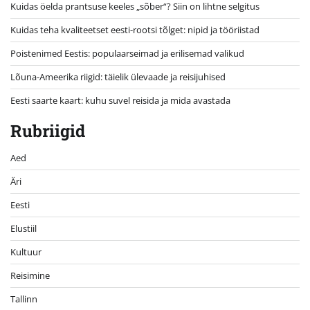
Kuidas öelda prantsuse keeles „sõber“? Siin on lihtne selgitus
Kuidas teha kvaliteetset eesti-rootsi tõlget: nipid ja tööriistad
Poistenimed Eestis: populaarseimad ja erilisemad valikud
Lõuna-Ameerika riigid: täielik ülevaade ja reisijuhised
Eesti saarte kaart: kuhu suvel reisida ja mida avastada
Rubriigid
Aed
Äri
Eesti
Elustiil
Kultuur
Reisimine
Tallinn