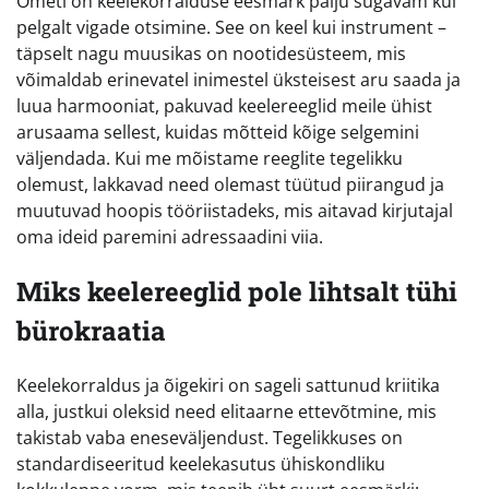
Ometi on keelekorralduse eesmärk palju sügavam kui
pelgalt vigade otsimine. See on keel kui instrument –
täpselt nagu muusikas on nootidesüsteem, mis
võimaldab erinevatel inimestel üksteisest aru saada ja
luua harmooniat, pakuvad keelereeglid meile ühist
arusaama sellest, kuidas mõtteid kõige selgemini
väljendada. Kui me mõistame reeglite tegelikku
olemust, lakkavad need olemast tüütud piirangud ja
muutuvad hoopis tööriistadeks, mis aitavad kirjutajal
oma ideid paremini adressaadini viia.
Miks keelereeglid pole lihtsalt tühi
bürokraatia
Keelekorraldus ja õigekiri on sageli sattunud kriitika
alla, justkui oleksid need elitaarne ettevõtmine, mis
takistab vaba eneseväljendust. Tegelikkuses on
standardiseeritud keelekasutus ühiskondliku