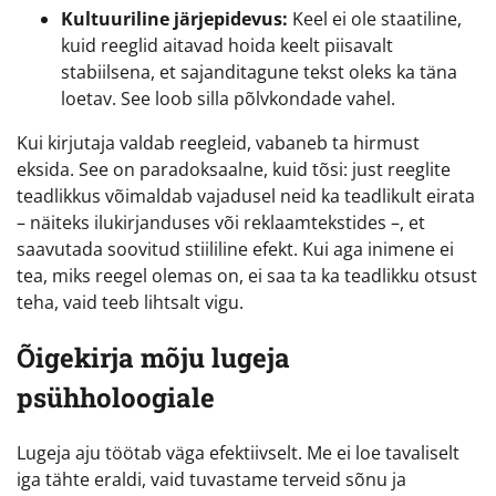
Kultuuriline järjepidevus:
Keel ei ole staatiline,
kuid reeglid aitavad hoida keelt piisavalt
stabiilsena, et sajanditagune tekst oleks ka täna
loetav. See loob silla põlvkondade vahel.
Kui kirjutaja valdab reegleid, vabaneb ta hirmust
eksida. See on paradoksaalne, kuid tõsi: just reeglite
teadlikkus võimaldab vajadusel neid ka teadlikult eirata
– näiteks ilukirjanduses või reklaamtekstides –, et
saavutada soovitud stiililine efekt. Kui aga inimene ei
tea, miks reegel olemas on, ei saa ta ka teadlikku otsust
teha, vaid teeb lihtsalt vigu.
Õigekirja mõju lugeja
psühholoogiale
Lugeja aju töötab väga efektiivselt. Me ei loe tavaliselt
iga tähte eraldi, vaid tuvastame terveid sõnu ja