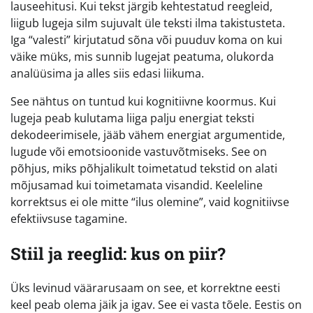
lauseehitusi. Kui tekst järgib kehtestatud reegleid,
liigub lugeja silm sujuvalt üle teksti ilma takistusteta.
Iga “valesti” kirjutatud sõna või puuduv koma on kui
väike müks, mis sunnib lugejat peatuma, olukorda
analüüsima ja alles siis edasi liikuma.
See nähtus on tuntud kui kognitiivne koormus. Kui
lugeja peab kulutama liiga palju energiat teksti
dekodeerimisele, jääb vähem energiat argumentide,
lugude või emotsioonide vastuvõtmiseks. See on
põhjus, miks põhjalikult toimetatud tekstid on alati
mõjusamad kui toimetamata visandid. Keeleline
korrektsus ei ole mitte “ilus olemine”, vaid kognitiivse
efektiivsuse tagamine.
Stiil ja reeglid: kus on piir?
Üks levinud väärarusaam on see, et korrektne eesti
keel peab olema jäik ja igav. See ei vasta tõele. Eestis on