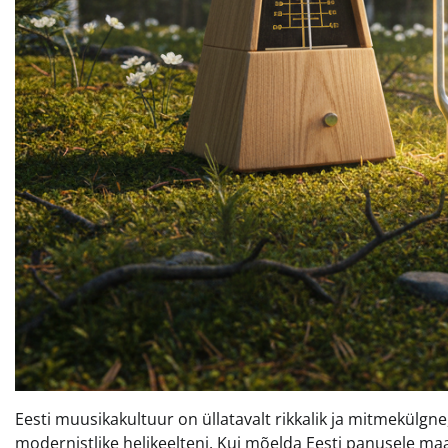
Eesti muusikakultuur on üllatavalt rikkalik ja mitmekülgn
modernistlike helikeelteni. Kui mõelda Eesti panusele ma