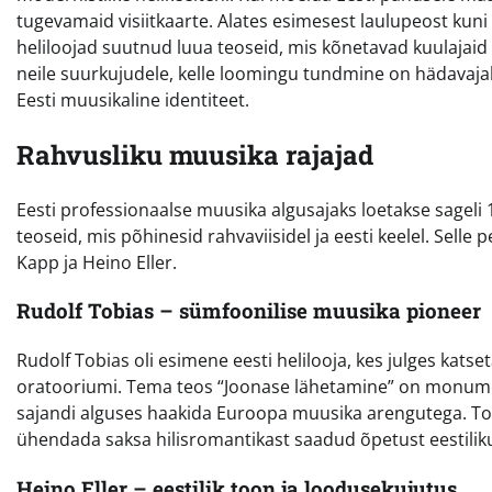
tugevamaid visiitkaarte. Alates esimesest laulupeost kuni
heliloojad suutnud luua teoseid, mis kõnetavad kuulajaid nii
neile suurkujudele, kelle loomingu tundmine on hädavajali
Eesti muusikaline identiteet.
Rahvusliku muusika rajajad
Eesti professionaalse muusika algusajaks loetakse sageli 1
teoseid, mis põhinesid rahvaviisidel ja eesti keelel. Sell
Kapp ja Heino Eller.
Rudolf Tobias – sümfoonilise muusika pioneer
Rudolf Tobias oli esimene eesti helilooja, kes julges kat
oratooriumi. Tema teos “Joonase lähetamine” on monumenta
sajandi alguses haakida Euroopa muusika arengutega. Tobia
ühendada saksa hilisromantikast saadud õpetust eestilik
Heino Eller – eestilik toon ja loodusekujutus