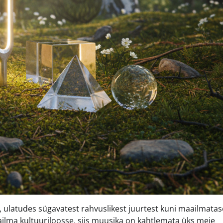
e, ulatudes sügavatest rahvuslikest juurtest kuni maailmata
ailma kultuuriloosse, siis muusika on kahtlemata üks meie