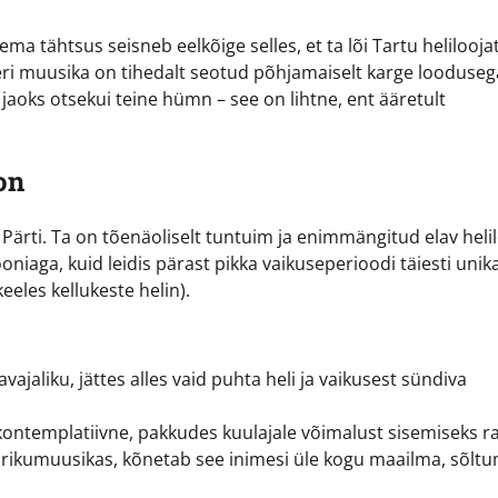
ma tähtsus seisneb eelkõige selles, et ta lõi Tartu helilooja
leri muusika on tihedalt seotud põhjamaiselt karge looduseg
aoks otsekui teine hümn – see on lihtne, ent ääretult
on
vo Pärti. Ta on tõenäoliselt tuntuim ja enimmängitud elav heli
iaga, kuid leidis pärast pikka vaikuseperioodi täiesti unik
keeles kellukeste helin).
jaliku, jättes alles vaid puhta heli ja vaikusest sündiva
ontemplatiivne, pakkudes kuulajale võimalust sisemiseks r
irikumuusikas, kõnetab see inimesi üle kogu maailma, sõlt