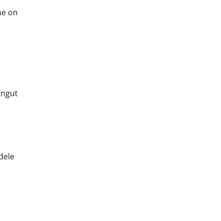
ne on
ingut
dele