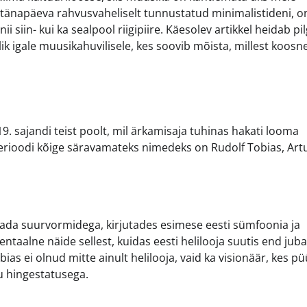
 tänapäeva rahvusvaheliselt tunnustatud minimalistideni, on
 siin- kui ka sealpool riigipiire. Käesolev artikkel heidab pi
k igale muusikahuvilisele, kes soovib mõista, millest koosn
9. sajandi teist poolt, mil ärkamisaja tuhinas hakati looma
e perioodi kõige säravamateks nimedeks on Rudolf Tobias, Art
setada suurvormidega, kirjutades esimese eesti sümfoonia ja
alne näide sellest, kuidas eesti helilooja suutis end juba
s ei olnud mitte ainult helilooja, vaid ka visionäär, kes pü
u hingestatusega.