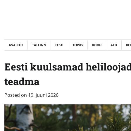
Skip
to
content
AVALEHT
TALLINN
EESTI
TERVIS
KODU
AED
RE
Eesti kuulsamad helilooja
teadma
Posted on
19. juuni 2026