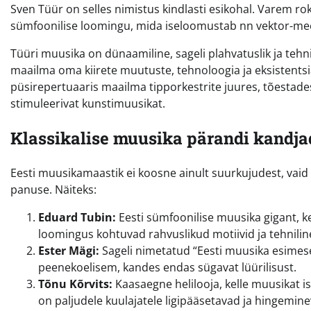
Sven Tüür on selles nimistus kindlasti esikohal. Varem r
sümfoonilise loomingu, mida iseloomustab nn vektor-me
Tüüri muusika on dünaamiline, sageli plahvatuslik ja tehn
maailma oma kiirete muutuste, tehnoloogia ja eksistents
püsirepertuaaris maailma tipporkestrite juures, tõestades,
stimuleerivat kunstimuusikat.
Klassikalise muusika pärandi kandja
Eesti muusikamaastik ei koosne ainult suurkujudest, vaid
panuse. Näiteks:
Eduard Tubin:
Eesti sümfoonilise muusika gigant, 
loomingus kohtuvad rahvuslikud motiivid ja tehnilin
Ester Mägi:
Sageli nimetatud “Eesti muusika esimes
peenekoelisem, kandes endas sügavat lüürilisust.
Tõnu Kõrvits:
Kaasaegne helilooja, kelle muusikat 
on paljudele kuulajatele ligipääsetavad ja hingemine