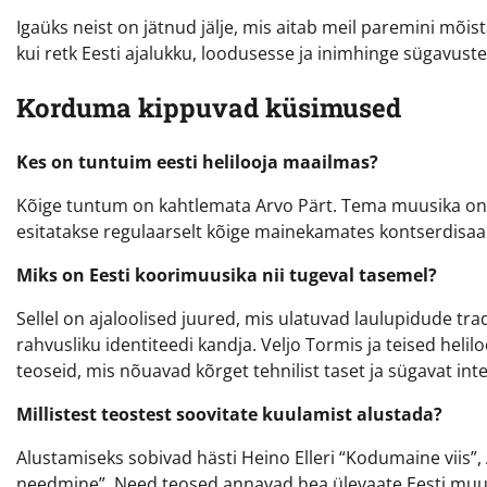
Igaüks neist on jätnud jälje, mis aitab meil paremini mõi
kui retk Eesti ajalukku, loodusesse ja inimhinge sügavuste
Korduma kippuvad küsimused
Kes on tuntuim eesti helilooja maailmas?
Kõige tuntum on kahtlemata Arvo Pärt. Tema muusika on l
esitatakse regulaarselt kõige mainekamates kontserdisaal
Miks on Eesti koorimuusika nii tugeval tasemel?
Sellel on ajaloolised juured, mis ulatuvad laulupidude trad
rahvusliku identiteedi kandja. Veljo Tormis ja teised heli
teoseid, mis nõuavad kõrget tehnilist taset ja sügavat in
Millistest teostest soovitate kuulamist alustada?
Alustamiseks sobivad hästi Heino Elleri “Kodumaine viis”,
needmine”. Need teosed annavad hea ülevaate Eesti muu