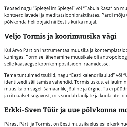
Teosed nagu “Spiegel im Spiegel” või “Tabula Rasa” on m
kontserdilavadel ja meditatsioonipraktikates. Pärdi mõju
põlvkonda heliloojaid nii Eestis kui ka mujal.
Veljo Tormis ja koorimuusika vägi
Kui Arvo Pärt on instrumentaalmuusika ja kontemplatsioon
kuningas. Tormise lähenemine muusikale oli antropoloogili
selle kaasaegse koorikompositsiooni raamidesse.
Tema tuntuimad tsüklid, nagu “Eesti kalendrilaulud” või “
identiteedi säilitamise vahendid. Tormis uskus, et laul
muusika on sageli šamaanlik, jõuline ja ürgne. Ta ei püüd
ja rituaalset sügavust, mis suudab lauljate ja kuulajate hi
Erkki-Sven Tüür ja uue põlvkonna m
Pärast Pärti ja Tormist on Eesti muusikaelus esile kerkinu