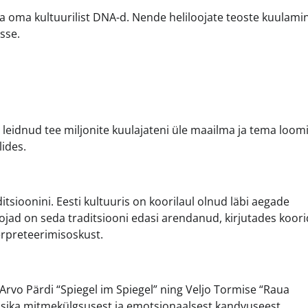
sta oma kultuurilist DNA-d. Nende heliloojate teoste kuulami
sse.
eidnud tee miljonite kuulajateni üle maailma ja tema loom
ides.
itsioonini. Eesti kultuuris on koorilaul olnud läbi aegade
loojad on seda traditsiooni edasi arendanud, kirjutades koori
terpreteerimisoskust.
 Arvo Pärdi “Spiegel im Spiegel” ning Veljo Tormise “Raua
sika mitmekülgsusest ja emotsionaalsest kandvuseest.