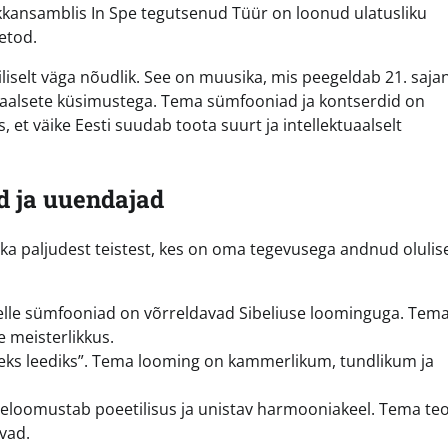
okkansamblis In Spe tegutsenud Tüür on loonud ulatusliku
etod.
iliselt väga nõudlik. See on muusika, mis peegeldab 21. saja
iaalsete küsimustega. Tema sümfooniad ja kontserdid on
 et väike Eesti suudab toota suurt ja intellektuaalselt
d ja uuendajad
 ka paljudest teistest, kes on oma tegevusega andnud olulis
kelle sümfooniad on võrreldavad Sibeliuse loominguga. Tem
e meisterlikkus.
eks leediks”. Tema looming on kammerlikum, tundlikum ja
iseloomustab poeetilisus ja unistav harmooniakeel. Tema te
vad.