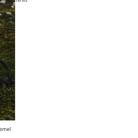
Tervis
semel