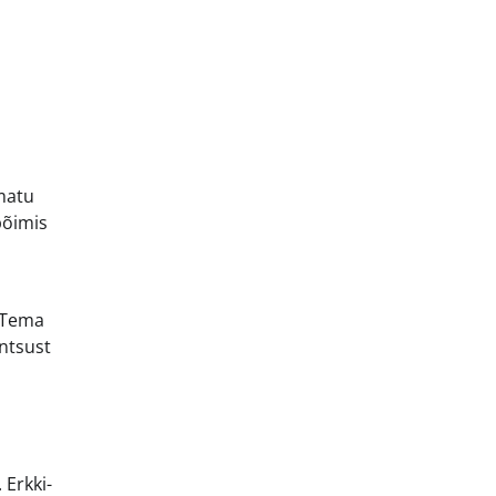
amatu
põimis
. Tema
entsust
 Erkki-