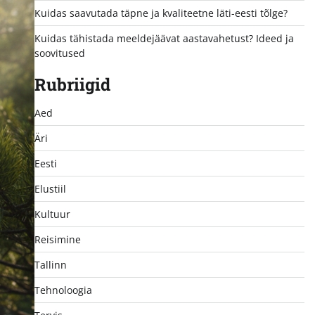
Kuidas saavutada täpne ja kvaliteetne läti-eesti tõlge?
Kuidas tähistada meeldejäävat aastavahetust? Ideed ja
soovitused
Rubriigid
Aed
Äri
Eesti
Elustiil
Kultuur
Reisimine
Tallinn
Tehnoloogia