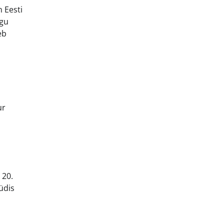
 Eesti
lgu
eb
ur
 20.
üdis