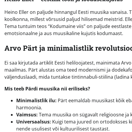
Heino Eller on paljude hinnangul Eesti muusika vanaisa. Te
koolkonna, millest võrsusid paljud hilisemad meistrid. El
Tema tuntuim teos “Kodumaine viis” on paljude eestlaste j
emotsionaalne ja aus muusikaline kujutis kodumaast.
Arvo Pärt ja minimalistlik revolutsio
Ei saa kirjutada artiklit Eesti heliloojatest, mainimata Ar
maailmas. Pärt alustas oma teed modernismi ja dodekafoon
väljenduslaadi, mida tuntakse tintinnabuli-stiilina (ladina 
Mis teeb Pärdi muusika nii eriliseks?
Minimalistlik ilu:
Pärt eemaldab muusikast kõik ebava
harmoonia.
Vaimsus:
Tema muusika on sügavalt religioosne ja k
Universaalsus:
Kuigi tema juured on ortodoksses k
nende usulisest või kultuurilisest taustast.