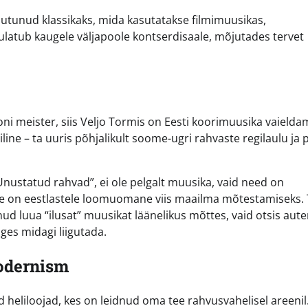
uutunud klassikaks, mida kasutatakse filmimuusikas,
 ulatub kaugele väljapoole kontserdisaale, mõjutades tervet
i meister, siis Veljo Tormis on Eesti koorimuusika vaield
ne – ta uuris põhjalikult soome-ugri rahvaste regilaulu ja 
Unustatud rahvad”, ei ole pelgalt muusika, vaid need on
mine on eestlastele loomuomane viis maailma mõtestamiseks
nud luua “ilusat” muusikat läänelikus mõttes, vaid otsis aut
nges midagi liigutada.
odernism
d heliloojad, kes on leidnud oma tee rahvusvahelisel areenil.