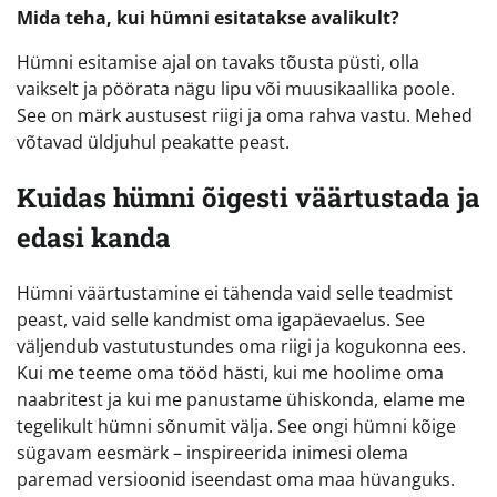
Mida teha, kui hümni esitatakse avalikult?
Hümni esitamise ajal on tavaks tõusta püsti, olla
vaikselt ja pöörata nägu lipu või muusikaallika poole.
See on märk austusest riigi ja oma rahva vastu. Mehed
võtavad üldjuhul peakatte peast.
Kuidas hümni õigesti väärtustada ja
edasi kanda
Hümni väärtustamine ei tähenda vaid selle teadmist
peast, vaid selle kandmist oma igapäevaelus. See
väljendub vastutustundes oma riigi ja kogukonna ees.
Kui me teeme oma tööd hästi, kui me hoolime oma
naabritest ja kui me panustame ühiskonda, elame me
tegelikult hümni sõnumit välja. See ongi hümni kõige
sügavam eesmärk – inspireerida inimesi olema
paremad versioonid iseendast oma maa hüvanguks.