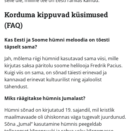
selle üle, milline tee on Eesti rahvas käinud.
Korduma kippuvad küsimused
(FAQ)
Kas Eesti ja Soome hümni meloodia on tõesti
täpselt sama?
Jah, mõlema riigi hümnid kasutavad sama viisi, mille
kirjutas saksa päritolu soome helilooja Fredrik Pacius.
Kuigi viis on sama, on sõnad täiesti erinevad ja
kannavad erinevat kultuurilist ning ajaloolist
tähendust.
Miks räägitakse hümnis Jumalast?
Hümni sõnad on kirjutatud 19. sajandil, mil kristlik
maailmavaade oli ühiskonnas väga tugevalt juurdunud.
Sõna „Jumal“ kasutamine hümnis peegeldab