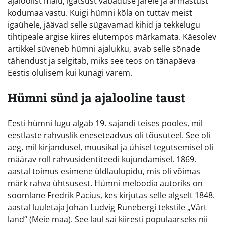
ajaloolist mälu, igatsust vabaduse järele ja armastust
kodumaa vastu. Kuigi hümni kõla on tuttav meist
igaühele, jäävad selle sügavamad kihid ja tekkelugu
tihtipeale argise kiires elutempos märkamata. Käesolev
artikkel süveneb hümni ajalukku, avab selle sõnade
tähendust ja selgitab, miks see teos on tänapäeva
Eestis olulisem kui kunagi varem.
Hümni sünd ja ajalooline taust
Eesti hümni lugu algab 19. sajandi teises pooles, mil
eestlaste rahvuslik eneseteadvus oli tõusuteel. See oli
aeg, mil kirjandusel, muusikal ja ühisel tegutsemisel oli
määrav roll rahvusidentiteedi kujundamisel. 1869.
aastal toimus esimene üldlaulupidu, mis oli võimas
märk rahva ühtsusest. Hümni meloodia autoriks on
soomlane Fredrik Pacius, kes kirjutas selle algselt 1848.
aastal luuletaja Johan Ludvig Runebergi tekstile „Vårt
land“ (Meie maa). See laul sai kiiresti populaarseks nii