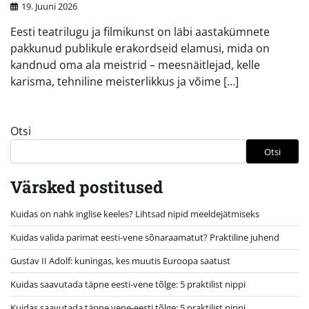
19. Juuni 2026
Eesti teatrilugu ja filmikunst on läbi aastakümnete
pakkunud publikule erakordseid elamusi, mida on
kandnud oma ala meistrid – meesnäitlejad, kelle
karisma, tehniline meisterlikkus ja võime […]
Otsi
Otsi
Värsked postitused
Kuidas on nahk inglise keeles? Lihtsad nipid meeldejätmiseks
Kuidas valida parimat eesti-vene sõnaraamatut? Praktiline juhend
Gustav II Adolf: kuningas, kes muutis Euroopa saatust
Kuidas saavutada täpne eesti-vene tõlge: 5 praktilist nippi
Kuidas saavutada täpne vene-eesti tõlge: 5 praktilist nippi