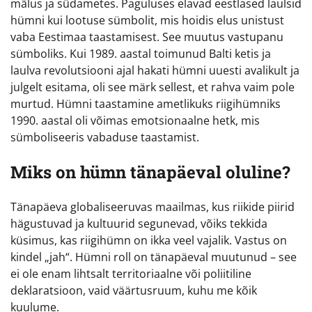
mälus ja südametes. Paguluses elavad eestlased laulsid
hümni kui lootuse sümbolit, mis hoidis elus unistust
vaba Eestimaa taastamisest. See muutus vastupanu
sümboliks. Kui 1989. aastal toimunud Balti ketis ja
laulva revolutsiooni ajal hakati hümni uuesti avalikult ja
julgelt esitama, oli see märk sellest, et rahva vaim pole
murtud. Hümni taastamine ametlikuks riigihümniks
1990. aastal oli võimas emotsionaalne hetk, mis
sümboliseeris vabaduse taastamist.
Miks on hümn tänapäeval oluline?
Tänapäeva globaliseeruvas maailmas, kus riikide piirid
hägustuvad ja kultuurid segunevad, võiks tekkida
küsimus, kas riigihümn on ikka veel vajalik. Vastus on
kindel „jah“. Hümni roll on tänapäeval muutunud – see
ei ole enam lihtsalt territoriaalne või poliitiline
deklaratsioon, vaid väärtusruum, kuhu me kõik
kuulume.