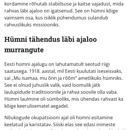
kordamine rõhutab stabiilsuse ja kaitse vajadust, mida
rahvas läbi ajaloo on igatsenud. See on hümni kõige
vaimsem osa, kus isiklik pühendumus sulandub
rahvuslikuks missiooniks.
Hümni tähendus läbi ajaloo
murrangute
Eesti hümni ajalugu on lahutamatult seotud riigi
saatusega. 1918. aastal, mil Eesti kuulutati iseseisvaks,
sai „Mu isamaa, mu õnn ja rõõm“ ametlikuks hümniks.
See ei olnud juhuslik valik, vaid loomulik jätk
laulupidude traditsioonile ja rahva soovile olla vaba.
Hümni laulmine oli sümboliks, mis ühendas rahvast ka
kõige keerulisematel aegadel.
Nõukogude okupatsiooni ajal oli hümni esitamine
keelatud ja karistatav. Siiski elas see edasi inimeste