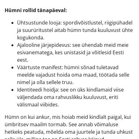
Hümni rollid tänapäeval:
Ühtsustunde looja: spordivõistlustel, riigipühadel
ja suurüritustel aitab hümn tunda kuuluvust ühte
kogukonda.
Ajalooline järjepidevus: see ühendab meid meie
esivanematega, kes unistasid ja võitlesid Eesti
eest.
Väärtuste manifest: hümni sõnad tuletavad
meelde vajadust hoida oma maad, töötada selle
nimel ja olla sellele truu.
Identiteedi hoidja: see on üks kindlamaid viise
väljendada oma rahvuslikku kuuluvust, eriti
välismaal viibides.
Hümn on kui ankur, mis hoiab meid kindlalt paigal, kui
ümbritsev maailm tormab. See annab võimaluse
hetkeks peatuda, mõelda oma juurtele ja tunda uhkust