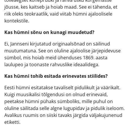
tolleaegset kõnepruuki ja rahva usku kõrgemasse
jõusse, kes kaitseb ja hoiab maad. See ei tähenda, et
riik oleks teokraatlik, vaid viitab hümni ajaloolisele
kontekstile.
Kas hümni sõnu on kunagi muudetud?
Ei, Jannseni kirjutatud originaalsõnad on säilinud
muutumatuna. See on oluline ajaloolise järjepidevuse
sümbol, mis hoiab meid ühenduses 1869. aasta
laulupeo ja toonaste rahvuslike ideaalidega.
Kas hümni tohib esitada erinevates stiilides?
Eesti hümni esitatakse tavaliselt pidulikult ja väärikalt.
Kuigi muusikalisi tõlgendusi on olnud erinevaid,
peetakse hümni pühaks sümboliks, mille puhul on
oluline säilitada selle algne lugupidav ja pidulik iseloom.
Avalikus ruumis on siiski tavaks järgida väljakujunenud
etiketti.