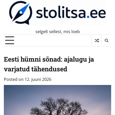
Skip
to
content
selgelt sellest, mis loeb
Eesti hümni sõnad: ajalugu ja
varjatud tähendused
Posted on
12. juuni 2026