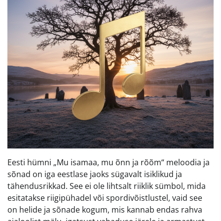
Eesti hümni „Mu isamaa, mu õnn ja rõõm“ meloodia ja
sõnad on iga eestlase jaoks sügavalt isiklikud ja
tähendusrikkad. See ei ole lihtsalt riiklik sümbol, mida
esitatakse riigipühadel või spordivõistlustel, vaid see
on helide ja sõnade kogum, mis kannab endas rahva