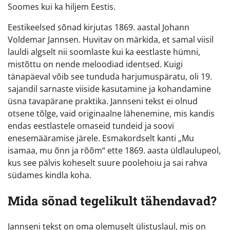
Soomes kui ka hiljem Eestis.
Eestikeelsed sõnad kirjutas 1869. aastal Johann
Voldemar Jannsen. Huvitav on märkida, et samal viisil
lauldi algselt nii soomlaste kui ka eestlaste hümni,
mistõttu on nende meloodiad identsed. Kuigi
tänapäeval võib see tunduda harjumuspäratu, oli 19.
sajandil sarnaste viiside kasutamine ja kohandamine
üsna tavapärane praktika. Jannseni tekst ei olnud
otsene tõlge, vaid originaalne lähenemine, mis kandis
endas eestlastele omaseid tundeid ja soovi
enesemääramise järele. Esmakordselt kanti „Mu
isamaa, mu õnn ja rõõm“ ette 1869. aasta üldlaulupeol,
kus see pälvis koheselt suure poolehoiu ja sai rahva
südames kindla koha.
Mida sõnad tegelikult tähendavad?
Jannseni tekst on oma olemuselt ülistuslaul, mis on