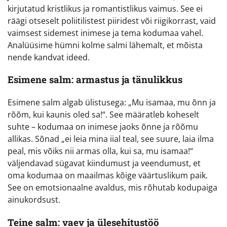
kirjutatud kristlikus ja romantistlikus vaimus. See ei
räägi otseselt poliitilistest piiridest või riigikorrast, vaid
vaimsest sidemest inimese ja tema kodumaa vahel.
Analüüsime hümni kolme salmi lähemalt, et mõista
nende kandvat ideed.
Esimene salm: armastus ja tänulikkus
Esimene salm algab ülistusega: „Mu isamaa, mu õnn ja
rõõm, kui kaunis oled sa!“. See määratleb koheselt
suhte – kodumaa on inimese jaoks õnne ja rõõmu
allikas. Sõnad „ei leia mina iial teal, see suure, laia ilma
peal, mis võiks nii armas olla, kui sa, mu isamaa!“
väljendavad sügavat kiindumust ja veendumust, et
oma kodumaa on maailmas kõige väärtuslikum paik.
See on emotsionaalne avaldus, mis rõhutab kodupaiga
ainukordsust.
Teine salm: vaev ja ülesehitustöö