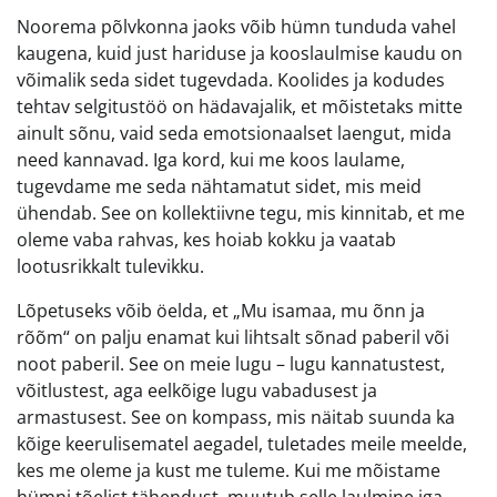
Noorema põlvkonna jaoks võib hümn tunduda vahel
kaugena, kuid just hariduse ja kooslaulmise kaudu on
võimalik seda sidet tugevdada. Koolides ja kodudes
tehtav selgitustöö on hädavajalik, et mõistetaks mitte
ainult sõnu, vaid seda emotsionaalset laengut, mida
need kannavad. Iga kord, kui me koos laulame,
tugevdame me seda nähtamatut sidet, mis meid
ühendab. See on kollektiivne tegu, mis kinnitab, et me
oleme vaba rahvas, kes hoiab kokku ja vaatab
lootusrikkalt tulevikku.
Lõpetuseks võib öelda, et „Mu isamaa, mu õnn ja
rõõm“ on palju enamat kui lihtsalt sõnad paberil või
noot paberil. See on meie lugu – lugu kannatustest,
võitlustest, aga eelkõige lugu vabadusest ja
armastusest. See on kompass, mis näitab suunda ka
kõige keerulisematel aegadel, tuletades meile meelde,
kes me oleme ja kust me tuleme. Kui me mõistame