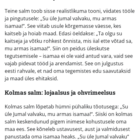
Teine salm toob sisse realistlikuma tooni, viidates tööle
ja pingutusele: „Su üle Jumal valvaku, mu armas
isamaa!“. See viitab usule kõrgemasse väesse, kes
kaitseb ja hoiab maad. Edasi öeldakse: „Ta olgu su
kaitseja ja võtku rohkest õnnista, mis iial ette võtad sa,
mu armas isamaa!“. Siin on peidus üleskutse
tegutsemisele – isamaa ei ole vaid antud vara, vaid see
vajab pidevat tööd ja arendamist. See on julgustus
eesti rahvale, et nad oma tegemistes edu saavutaksid
ja maad üles ehitaksid.
Kolmas salm: lojaalsus ja ohvrimeelsus
Kolmas salm lõpetab hümni pühaliku tõotusega: „Su
üle Jumal valvaku, mu armas isamaa!“. Siiski on kolmas
salm keskendunud pigem inimese kohustusele oma
maa ees. See kõneleb ustavusest, aust ja valmidusest
panustada oma isamaa heaks. „Su üle Jumal valvaku“