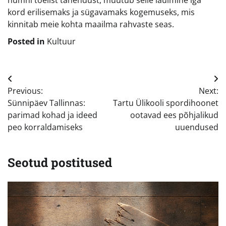
hümni tõelist tähendust, muutub selle laulmine iga
kord erilisemaks ja sügavamaks kogemuseks, mis
kinnitab meie kohta maailma rahvaste seas.
Posted in
Kultuur
Navigeerimine
Previous:
Next:
Sünnipäev Tallinnas:
Tartu Ülikooli spordihoonet
parimad kohad ja ideed
ootavad ees põhjalikud
peo korraldamiseks
uuendused
Seotud postitused