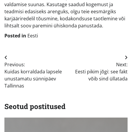
valdamise suunas. Kasutage saadud kogemust ja
teadmisi edasiseks arenguks, olgu teie eesmärgiks
karjääriredelil tõusmine, kodakondsuse taotlemine või
lihtsalt soov paremini ühiskonda panustada.
Posted in
Eesti
Navigeerimine
Previous:
Next:
Kuidas korraldada lapsele
Eesti pikim jõgi: see fakt
unustamatu sünnipäev
võib sind üllatada
Tallinnas
Seotud postitused