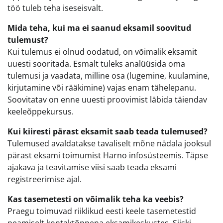
töö tuleb teha iseseisvalt.
Mida teha, kui ma ei saanud eksamil soovitud
tulemust?
Kui tulemus ei olnud oodatud, on võimalik eksamit
uuesti sooritada. Esmalt tuleks analüüsida oma
tulemusi ja vaadata, milline osa (lugemine, kuulamine,
kirjutamine või rääkimine) vajas enam tähelepanu.
Soovitatav on enne uuesti proovimist läbida täiendav
keeleõppekursus.
Kui kiiresti pärast eksamit saab teada tulemused?
Tulemused avaldatakse tavaliselt mõne nädala jooksul
pärast eksami toimumist Harno infosüsteemis. Täpse
ajakava ja teavitamise viisi saab teada eksami
registreerimise ajal.
Kas tasemetesti on võimalik teha ka veebis?
Praegu toimuvad riiklikud eesti keele tasemetestid
peamiselt kontaktõppena eksamikeskustes. Siiski