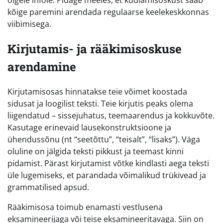
õigele infole. Pidage meeles, et kuulamisoskust saab
kõige paremini arendada regulaarse keelekeskkonnas
viibimisega.
Kirjutamis- ja rääkimisoskuse
arendamine
Kirjutamisosas hinnatakse teie võimet koostada
sidusat ja loogilist teksti. Teie kirjutis peaks olema
liigendatud – sissejuhatus, teemaarendus ja kokkuvõte.
Kasutage erinevaid lausekonstruktsioone ja
ühendussõnu (nt “seetõttu”, “teisalt”, “lisaks”). Väga
oluline on jälgida teksti pikkust ja teemast kinni
pidamist. Pärast kirjutamist võtke kindlasti aega teksti
üle lugemiseks, et parandada võimalikud trükivead ja
grammatilised apsud.
Rääkimisosa toimub enamasti vestlusena
eksamineerijaga või teise eksamineeritavaga. Siin on