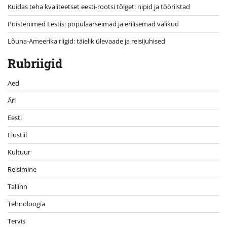
Kuidas teha kvaliteetset eesti-rootsi tõlget: nipid ja tööriistad
Poistenimed Eestis: populaarseimad ja erilisemad valikud
Lõuna-Ameerika riigid: täielik ülevaade ja reisijuhised
Rubriigid
Aed
Äri
Eesti
Elustiil
Kultuur
Reisimine
Tallinn
Tehnoloogia
Tervis