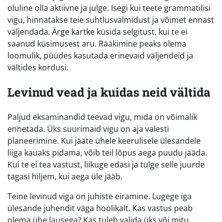
oluline olla aktiivne ja julge. Isegi kui teete grammatilisi
vigu, hinnatakse teie suhtlusvalmidust ja võimet ennast
väljendada. Ärge kartke küsida selgitust, kui te ei
saanud küsimusest aru. Rääkimine peaks olema
loomulik, püüdes kasutada erinevaid väljendeid ja
vältides kordusi.
Levinud vead ja kuidas neid vältida
Paljud eksaminandid teevad vigu, mida on võimalik
ennetada. Üks suurimaid vigu on aja valesti
planeerimine. Kui jääte ühele keerulisele ülesandele
liiga kauaks pidama, võib teil lõpus aega puudu jääda.
Kui te ei tea vastust, liikuge edasi ja tulge selle juurde
tagasi hiljem, kui aega üle jääb.
Teine levinud viga on juhiste eiramine. Lugege iga
ülesande juhendit väga hoolikalt. Kas vastus peab
olema ühe lausega? Kas tuleb valida üks või mitu