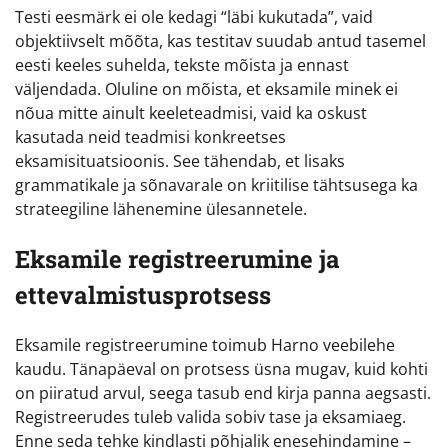
Testi eesmärk ei ole kedagi “läbi kukutada”, vaid
objektiivselt mõõta, kas testitav suudab antud tasemel
eesti keeles suhelda, tekste mõista ja ennast
väljendada. Oluline on mõista, et eksamile minek ei
nõua mitte ainult keeleteadmisi, vaid ka oskust
kasutada neid teadmisi konkreetses
eksamisituatsioonis. See tähendab, et lisaks
grammatikale ja sõnavarale on kriitilise tähtsusega ka
strateegiline lähenemine ülesannetele.
Eksamile registreerumine ja
ettevalmistusprotsess
Eksamile registreerumine toimub Harno veebilehe
kaudu. Tänapäeval on protsess üsna mugav, kuid kohti
on piiratud arvul, seega tasub end kirja panna aegsasti.
Registreerudes tuleb valida sobiv tase ja eksamiaeg.
Enne seda tehke kindlasti põhjalik enesehindamine –