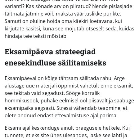
varianti? Kas sõnade arv on piiratud? Nende pisiasjade
täitmata jätmine võib maksta väärtuslikke punkte.
Samuti on oluline hoida oma käekiri loetavana, kui
kirjutate käsitsi, kuna see mõjutab otseselt seda, kuidas
hindaja teie teksti mõistab.
Eksamipäeva strateegiad
enesekindluse säilitamiseks
Eksamipäeval on kõige tähtsam säilitada rahu. Ärge
alustage uue materjali õppimist vahetult enne eksamit,
see tekitab vaid segadust. Sööge korralik
hommikusöök, puhake eelmisel ööl piisavalt ja saabuge
eksamipaika aegsasti. Stressi vähendab teadmine, et
olete andnud endast ettevalmistuse ajal parima.
Eksami ajal keskenduge ainult praegusele hetkele. Kui
tunnete, et eksisite ühes ülesandes, laske see lahti ja