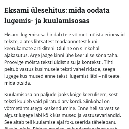
Eksami ülesehitus: mida oodata
lugemis- ja kuulamisosas
Eksami lugemisosa hindab teie võimet mõista erinevaid
tekste, alates lihtsatest teadaannetest kuni
keerukamate artikliteni. Oluline on siinkohal
ajakasutus. Ärge jääge kinni ühe keerulise sõna taha.
Proovige mõista teksti üldist sisu ja konteksti. Tihti
peitub vastus küsimusele teksti vahel ridade, seega
lugege küsimused enne teksti lugemist läbi – nii teate,
mida otsida.
Kuulamisosa on paljude jaoks kõige keerulisem, sest
teksti kuuleb vaid piiratud arv kordi. Siinkohal on
võtmetähtsusega keskendumine. Enne heli salvestise
algust lugege läbi kõik küsimused ja vastusevariandid.
See aitab teil kuulamise ajal fokuseerida tähelepanu