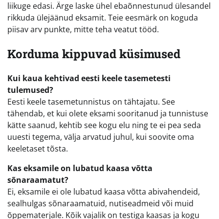
liikuge edasi. Ärge laske ühel ebaõnnestunud ülesandel
rikkuda ülejäänud eksamit. Teie eesmärk on koguda
piisav arv punkte, mitte teha veatut tööd.
Korduma kippuvad küsimused
Kui kaua kehtivad eesti keele tasemetesti
tulemused?
Eesti keele tasemetunnistus on tähtajatu. See
tähendab, et kui olete eksami sooritanud ja tunnistuse
kätte saanud, kehtib see kogu elu ning te ei pea seda
uuesti tegema, välja arvatud juhul, kui soovite oma
keeletaset tõsta.
Kas eksamile on lubatud kaasa võtta
sõnaraamatut?
Ei, eksamile ei ole lubatud kaasa võtta abivahendeid,
sealhulgas sõnaraamatuid, nutiseadmeid või muid
õppematerjale. Kõik vajalik on testiga kaasas ja kogu