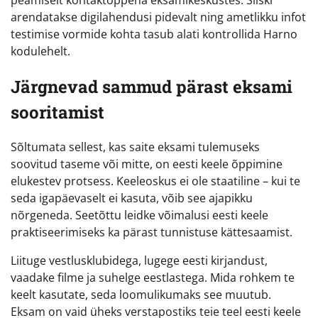
arendatakse digilahendusi pidevalt ning ametlikku infot
testimise vormide kohta tasub alati kontrollida Harno
kodulehelt.
Järgnevad sammud pärast eksami
sooritamist
Sõltumata sellest, kas saite eksami tulemuseks
soovitud taseme või mitte, on eesti keele õppimine
elukestev protsess. Keeleoskus ei ole staatiline – kui te
seda igapäevaselt ei kasuta, võib see ajapikku
nõrgeneda. Seetõttu leidke võimalusi eesti keele
praktiseerimiseks ka pärast tunnistuse kättesaamist.
Liituge vestlusklubidega, lugege eesti kirjandust,
vaadake filme ja suhelge eestlastega. Mida rohkem te
keelt kasutate, seda loomulikumaks see muutub.
Eksam on vaid üheks verstapostiks teie teel eesti keele