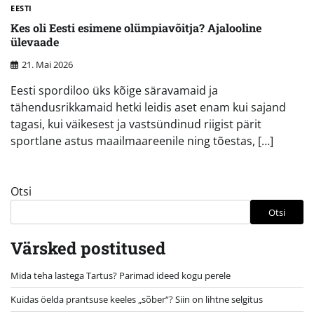
EESTI
Kes oli Eesti esimene olümpiavõitja? Ajalooline
ülevaade
21. Mai 2026
Eesti spordiloo üks kõige säravamaid ja
tähendusrikkamaid hetki leidis aset enam kui sajand
tagasi, kui väikesest ja vastsündinud riigist pärit
sportlane astus maailmaareenile ning tõestas, […]
Otsi
Otsi
Värsked postitused
Mida teha lastega Tartus? Parimad ideed kogu perele
Kuidas öelda prantsuse keeles „sõber“? Siin on lihtne selgitus