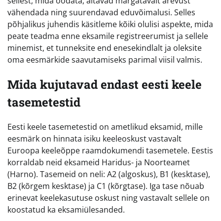
sellest, mida oodata, aitavad märgatavalt ärevust
vähendada ning suurendavad eduvõimalusi. Selles
põhjalikus juhendis käsitleme kõiki olulisi aspekte, mida
peate teadma enne eksamile registreerumist ja sellele
minemist, et tunneksite end enesekindlalt ja oleksite
oma eesmärkide saavutamiseks parimal viisil valmis.
Mida kujutavad endast eesti keele
tasemetestid
Eesti keele tasemetestid on ametlikud eksamid, mille
eesmärk on hinnata isiku keeleoskust vastavalt
Euroopa keeleõppe raamdokumendi tasemetele. Eestis
korraldab neid eksameid Haridus- ja Noorteamet
(Harno). Tasemeid on neli: A2 (algoskus), B1 (kesktase),
B2 (kõrgem kesktase) ja C1 (kõrgtase). Iga tase nõuab
erinevat keelekasutuse oskust ning vastavalt sellele on
koostatud ka eksamiülesanded.