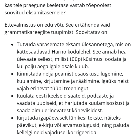
kas teie praegune keeletase vastab tõepoolest
soovitud eksamitasemele?
Ettevalmistus on edu võti. See ei tähenda vaid
grammatikareeglite tuupimist. Soovitatav on:
Tutvuda varasemate eksamiülesannetega, mis on
kättesaadavad Harno kodulehel. See annab hea
ülevaate sellest, millist tüüpi küsimusi oodata ja
kui palju aega igale osale kulub.
Kinnistada nelja peamist osaoskust: lugemine,
kuulamine, kirjutamine ja rääkimine. Igaüks neist
vajab erinevat tüüpi treeningut.
Kuulata eesti keelseid saateid, podcaste ja
vaadata uudiseid, et harjutada kuulamisoskust ja
saada aimu erinevatest kõneviisidest.
Kirjutada igapäevaselt lühikesi tekste, näiteks
päevikut, e-kirju või arvamuslugusid, ning paluda
kellelgi neid vajadusel korrigeerida.