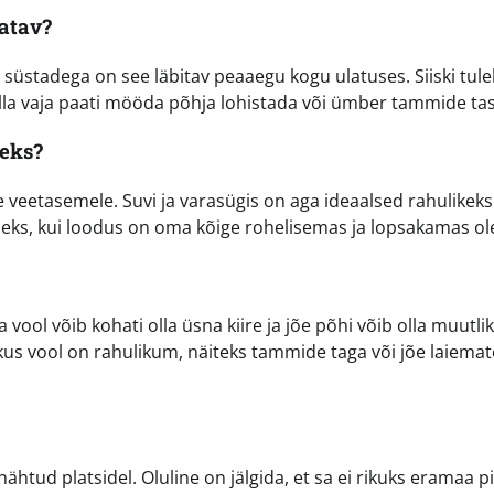
atav?
a süstadega on see läbitav peaaegu kogu ulatuses. Siiski tul
lla vaja paati mööda põhja lohistada või ümber tammide tas
eks?
 veetasemele. Suvi ja varasügis on aga ideaalsed rahulikeks
seks, kui loodus on oma kõige rohelisemas ja lopsakamas ol
 vool võib kohati olla üsna kiire ja jõe põhi võib olla muutlik
kus vool on rahulikum, näiteks tammide taga või jõe laiemat
ähtud platsidel. Oluline on jälgida, et sa ei rikuks eramaa pi