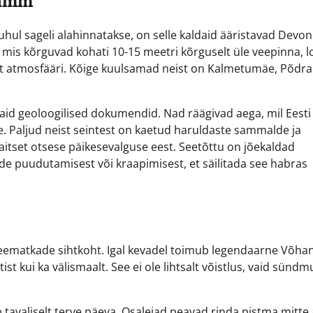
lumm
l sageli alahinnatakse, on selle kaldaid ääristavad Devon
d, mis kõrguvad kohati 10-15 meetri kõrguselt üle veepinna, 
pärit atmosfääri. Kõige kuulsamad neist on Kalmetumäe, Põd
 vaid geoloogilised dokumendid. Nad räägivad aega, mil Eesti
ne. Paljud neist seintest on kaetud haruldaste sammalde ja
 kaitset otsese päikesevalguse eest. Seetõttu on jõekaldad
de puudutamisest või kraapimisest, et säilitada see habras
veematkade sihtkoht. Igal kevadel toimub legendaarne Võha
t kui ka välismaalt. See ei ole lihtsalt võistlus, vaid sündm
 tavaliselt terve päeva. Osalejad peavad rinda pistma mitte 