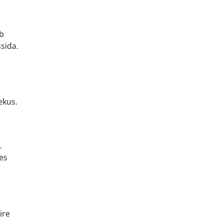
eb
sida.
ekus.
.
es
ire