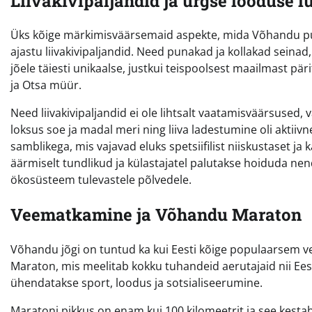
Liivakivipaljandid ja ürgse looduse 
Üks kõige märkimisväärsemaid aspekte, mida Võhandu puhu
ajastu liivakivipaljandid. Need punakad ja kollakad seina
jõele täiesti unikaalse, justkui teispoolsest maailmast 
ja Otsa müür.
Need liivakivipaljandid ei ole lihtsalt vaatamisväärsused,
loksus soe ja madal meri ning liiva ladestumine oli aktiiv
samblikega, mis vajavad eluks spetsiifilist niiskustaset ja
äärmiselt tundlikud ja külastajatel palutakse hoiduda nen
ökosüsteem tulevastele põlvedele.
Veematkamine ja Võhandu Maraton
Võhandu jõgi on tuntud ka kui Eesti kõige populaarsem 
Maraton, mis meelitab kokku tuhandeid aerutajaid nii Eestis
ühendatakse sport, loodus ja sotsialiseerumine.
Maratoni pikkus on enam kui 100 kilomeetrit ja see kestab