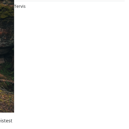
Tervis
istest