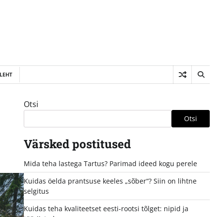
LEHT
Otsi
Otsi
Värsked postitused
Mida teha lastega Tartus? Parimad ideed kogu perele
Kuidas öelda prantsuse keeles „sõber“? Siin on lihtne
selgitus
Kuidas teha kvaliteetset eesti-rootsi tõlget: nipid ja