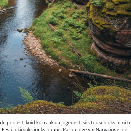
poolest, kuid kui rääkida jõgedest, siis tõuseb üks nimi te
ad Eesti pikimaks jõeks hoopis Pärnu jõge või Narva jõge, on