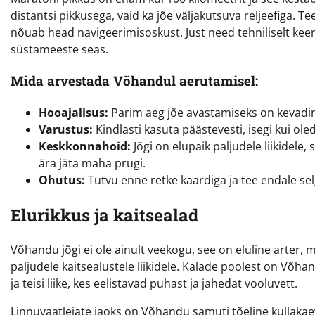
distantsi pikkusega, vaid ka jõe väljakutsuva reljeefiga. 
nõuab head navigeerimisoskust. Just need tehniliselt k
süstameeste seas.
Mida arvestada Võhandul aerutamisel:
Hooajalisus:
Parim aeg jõe avastamiseks on kevadine
Varustus:
Kindlasti kasuta päästevesti, isegi kui ole
Keskkonnahoid:
Jõgi on elupaik paljudele liikidele, 
ära jäta maha prügi.
Ohutus:
Tutvu enne retke kaardiga ja tee endale se
Elurikkus ja kaitsealad
Võhandu jõgi ei ole ainult veekogu, see on eluline arter,
paljudele kaitsealustele liikidele. Kalade poolest on Võhand
ja teisi liike, kes eelistavad puhast ja jahedat vooluvett.
Linnuvaatlejate jaoks on Võhandu samuti tõeline kullakae