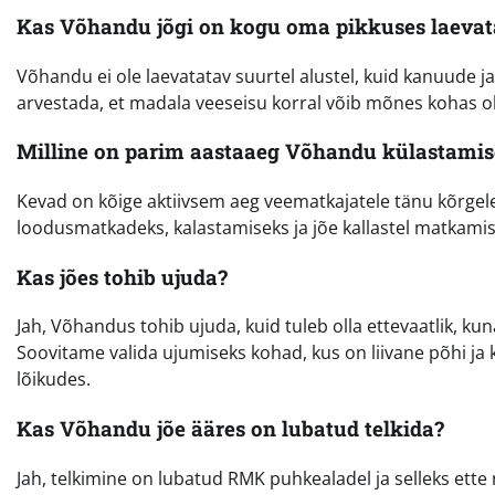
Kas Võhandu jõgi on kogu oma pikkuses laevat
Võhandu ei ole laevatatav suurtel alustel, kuid kanuude j
arvestada, et madala veeseisu korral võib mõnes kohas o
Milline on parim aastaaeg Võhandu külastamis
Kevad on kõige aktiivsem aeg veematkajatele tänu kõrgele
loodusmatkadeks, kalastamiseks ja jõe kallastel matkami
Kas jões tohib ujuda?
Jah, Võhandus tohib ujuda, kuid tuleb olla ettevaatlik, kuna
Soovitame valida ujumiseks kohad, kus on liivane põhi ja 
lõikudes.
Kas Võhandu jõe ääres on lubatud telkida?
Jah, telkimine on lubatud RMK puhkealadel ja selleks ette n