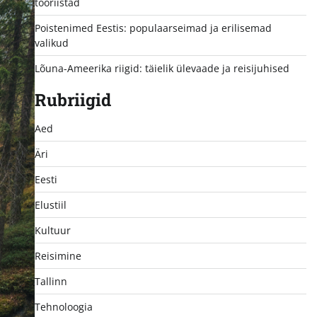
tööriistad
Poistenimed Eestis: populaarseimad ja erilisemad
valikud
Lõuna-Ameerika riigid: täielik ülevaade ja reisijuhised
Rubriigid
Aed
Äri
Eesti
Elustiil
Kultuur
Reisimine
Tallinn
Tehnoloogia