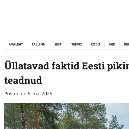
Skip
to
content
AVALEHT
TALLINN
EESTI
TERVIS
KODU
AED
RE
Üllatavad faktid Eesti piki
teadnud
Posted on
5. mai 2026