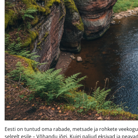
Eesti on tuntud oma rabade, metsade ja rohkete veekogude 
selgelt esile – Võhandu jõgi. Kuigi paljud eksivad ja peav