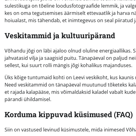
sulestikuga on tõeline loodusfotograafide lemmik, ja val
kes on oma tegutsemises äärmiselt ettevaatlik ja harva nä
hoiualast, mis tähendab, et inimtegevus on seal piiratu
Veskitammid ja kultuuripärand
Võhandu jõgi on läbi ajaloo olnud oluline energiaallikas. 
jahvatasid vilja ja saagisid puitu. Tänapäeval on paljud 
sellest, kui suurt rolli mängis jõgi kohalikus majanduses.
Üks kõige tuntumaid kohti on Leevi veskikoht, kus kaunis 
Need veskitammid on tänapäeval muutunud tõketeks kalade
et rajada kalapääse, mis võimaldaksid kaladel vabalt kud
pärandi ühildamisel.
Korduma kippuvad küsimused (FAQ)
Siin on vastused levinud küsimustele, mida inimesed Võha