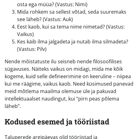
osta ega müüa? (Vastus: Nimi)
Mida rohkem sa sellest võtad, seda suuremaks
see läheb? (Vastus: Auk)
Eest kaob, kui sa tema nime nimetad? (Vastus:
Vaikus)
Kes käib ilma jalgadeta ja nutab ilma silmadeta?
(Vastus: Pilv)
Nende mõistatuste ilu seisneb nende filosoofilises
sügavuses. Näiteks vaikus on midagi, mida me kõik
kogeme, kuid selle defineerimine on keeruline – niipea
kui me räägime, vaikus kaob. Need küsimused panevad
meid mõtlema maailma olemuse üle ja pakuvad
intellektuaalset naudingut, kui “pirn peas põlema
läheb”.
Kodused esemed ja tööriistad
Taluperede argipäevas olid tööriistad ja