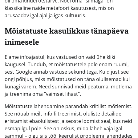
oli oma kindel otstarve. Nõel oma “silmaga” on
klassikaline näide metafoori kasutusest, mis on
arusaadav igal ajal ja igas kultuuris.
Mõistatuste kasulikkus tänapäeva
inimesele
Elame infoajastul, kus vastused on vaid ühe kliki
kaugusel. Tundub, et mõistatustele pole enam ruumi,
sest Google annab vastuse sekunditega. Kuid just see
ongi põhjus, miks mõistatused on täna olulisemad kui
kunagi varem. Need sunnivad meid peatuma, mõtlema
ja treenima oma “vaimset lihast”.
Mõistatuste lahendamine parandab kriitilist mõtlemist.
See nõuab meilt info filtreerimist, oluliste detailide
eristamist ebaolulistest ja seoste loomist seal, kus neid
esmapilgul pole. See on oskus, mida läheb vaja igal
sammul – olgu siis tööl keerulist probleemi lahendades