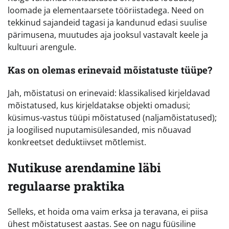
loomade ja elementaarsete tööriistadega. Need on
tekkinud sajandeid tagasi ja kandunud edasi suulise
pärimusena, muutudes aja jooksul vastavalt keele ja
kultuuri arengule.
Kas on olemas erinevaid mõistatuste tüüpe?
Jah, mõistatusi on erinevaid: klassikalised kirjeldavad
mõistatused, kus kirjeldatakse objekti omadusi;
küsimus-vastus tüüpi mõistatused (naljamõistatused);
ja loogilised nuputamisülesanded, mis nõuavad
konkreetset deduktiivset mõtlemist.
Nutikuse arendamine läbi
regulaarse praktika
Selleks, et hoida oma vaim erksa ja teravana, ei piisa
ühest mõistatusest aastas. See on nagu füüsiline