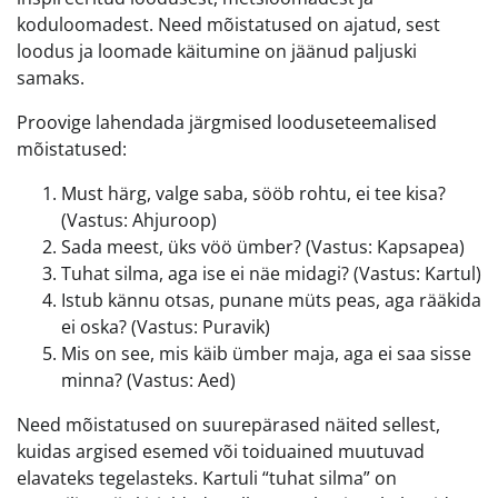
koduloomadest. Need mõistatused on ajatud, sest
loodus ja loomade käitumine on jäänud paljuski
samaks.
Proovige lahendada järgmised looduseteemalised
mõistatused:
Must härg, valge saba, sööb rohtu, ei tee kisa?
(Vastus: Ahjuroop)
Sada meest, üks vöö ümber? (Vastus: Kapsapea)
Tuhat silma, aga ise ei näe midagi? (Vastus: Kartul)
Istub kännu otsas, punane müts peas, aga rääkida
ei oska? (Vastus: Puravik)
Mis on see, mis käib ümber maja, aga ei saa sisse
minna? (Vastus: Aed)
Need mõistatused on suurepärased näited sellest,
kuidas argised esemed või toiduained muutuvad
elavateks tegelasteks. Kartuli “tuhat silma” on