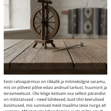
Eesti rahvapärimus on rikkalik ja mitmekülgne varamu,
mis on põlvest põlve edasi andnud tarkust, huumorit ja
teravmeelsust. Üks kõige köitvam osa sellest pärandist
on mõistatused – need lühikesed, kuid tihti keerulised
küsimused, mis sunnivad meid maailma teise nurga alt