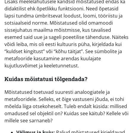
Lisaks meelelahutusele kandsid mõistatused endas ka
didaktilist ehk õpetlikku funktsiooni. Need õpetasid
lapsi tundma ümbritsevat loodust, loomi, tööriistu ja
sotsiaalseid norme. Mõistatused olid omamoodi
sissejuhatus maailma mõistmisse, kus tavalised
esemed said uue ja sageli poeetilise tähenduse. Näiteks
võidi leiba, mis oli eesti kultuuris püha, kirjeldada kui
“kuldset kingitust” või “kõhu täitjat”. See sümbolite ja
metafooride kasutamine arendas kuulajate
kujutlusvõimet ja keeletunnetust.
Kuidas mõistatusi tõlgendada?
Mõistatused toetuvad suuresti analoogiatele ja
metafooridele. Selleks, et õige vastuseni jõuda, ei tohi
mõelda liiga otsekoheselt. Tuleb endalt küsida: millised
omadused sel objektil on? Kuidas see käitub? Kellele või
millele see sarnaneb?
Välimus ja kuju:
Paljud mõistatused kirjeldavad