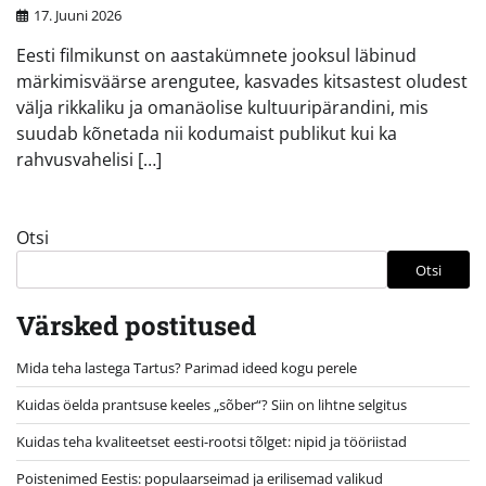
17. Juuni 2026
Eesti filmikunst on aastakümnete jooksul läbinud
märkimisväärse arengutee, kasvades kitsastest oludest
välja rikkaliku ja omanäolise kultuuripärandini, mis
suudab kõnetada nii kodumaist publikut kui ka
rahvusvahelisi […]
Otsi
Otsi
Värsked postitused
Mida teha lastega Tartus? Parimad ideed kogu perele
Kuidas öelda prantsuse keeles „sõber“? Siin on lihtne selgitus
Kuidas teha kvaliteetset eesti-rootsi tõlget: nipid ja tööriistad
Poistenimed Eestis: populaarseimad ja erilisemad valikud