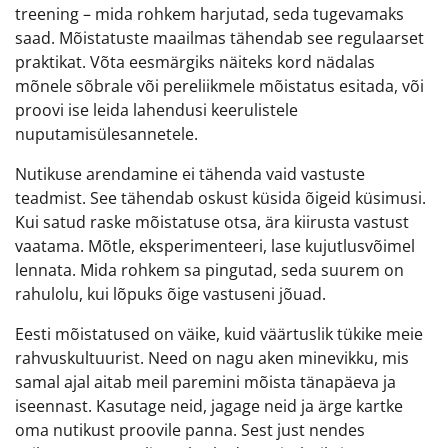
treening – mida rohkem harjutad, seda tugevamaks
saad. Mõistatuste maailmas tähendab see regulaarset
praktikat. Võta eesmärgiks näiteks kord nädalas
mõnele sõbrale või pereliikmele mõistatus esitada, või
proovi ise leida lahendusi keerulistele
nuputamisülesannetele.
Nutikuse arendamine ei tähenda vaid vastuste
teadmist. See tähendab oskust küsida õigeid küsimusi.
Kui satud raske mõistatuse otsa, ära kiirusta vastust
vaatama. Mõtle, eksperimenteeri, lase kujutlusvõimel
lennata. Mida rohkem sa pingutad, seda suurem on
rahulolu, kui lõpuks õige vastuseni jõuad.
Eesti mõistatused on väike, kuid väärtuslik tükike meie
rahvuskultuurist. Need on nagu aken minevikku, mis
samal ajal aitab meil paremini mõista tänapäeva ja
iseennast. Kasutage neid, jagage neid ja ärge kartke
oma nutikust proovile panna. Sest just nendes