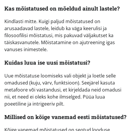
Kas mõistatused on mõeldud ainult lastele?
Kindlasti mitte. Kuigi paljud mõistatused on
arusaadavad lastele, leidub ka väga keerulisi ja
filosoofilisi mõistatusi, mis pakuvad väljakutset ka
täiskasvanutele. Mõistatamine on ajutreening igas
vanuses inimestele.
Kuidas luua ise uusi mõistatusi?
Uue mõistatuse loomiseks vali objekt ja loetle selle
omadused (kuju, värv, funktsioon). Seejärel kasuta
metafoore või vastandusi, et kirjeldada neid omadusi
nii, et need ei oleks kohe ilmselged. Püüa luua
poeetiline ja intrigeeriv pilt.
Millised on kõige vanemad eesti mõistatused?
Kõige vanemad mõistatused on seotud looduse,