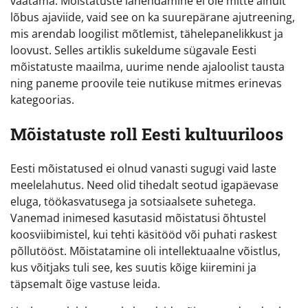
vaatama. Mõistatuste lahendamine ei ole mitte ainult
lõbus ajaviide, vaid see on ka suurepärane ajutreening,
mis arendab loogilist mõtlemist, tähelepanelikkust ja
loovust. Selles artiklis sukeldume sügavale Eesti
mõistatuste maailma, uurime nende ajaloolist tausta
ning paneme proovile teie nutikuse mitmes erinevas
kategoorias.
Mõistatuste roll Eesti kultuuriloos
Eesti mõistatused ei olnud vanasti sugugi vaid laste
meelelahutus. Need olid tihedalt seotud igapäevase
eluga, töökasvatusega ja sotsiaalsete suhetega.
Vanemad inimesed kasutasid mõistatusi õhtustel
koosviibimistel, kui tehti käsitööd või puhati raskest
põllutööst. Mõistatamine oli intellektuaalne võistlus,
kus võitjaks tuli see, kes suutis kõige kiiremini ja
täpsemalt õige vastuse leida.