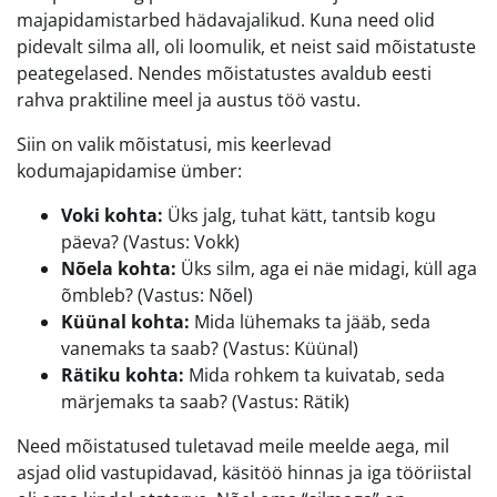
majapidamistarbed hädavajalikud. Kuna need olid
pidevalt silma all, oli loomulik, et neist said mõistatuste
peategelased. Nendes mõistatustes avaldub eesti
rahva praktiline meel ja austus töö vastu.
Siin on valik mõistatusi, mis keerlevad
kodumajapidamise ümber:
Voki kohta:
Üks jalg, tuhat kätt, tantsib kogu
päeva? (Vastus: Vokk)
Nõela kohta:
Üks silm, aga ei näe midagi, küll aga
õmbleb? (Vastus: Nõel)
Küünal kohta:
Mida lühemaks ta jääb, seda
vanemaks ta saab? (Vastus: Küünal)
Rätiku kohta:
Mida rohkem ta kuivatab, seda
märjemaks ta saab? (Vastus: Rätik)
Need mõistatused tuletavad meile meelde aega, mil
asjad olid vastupidavad, käsitöö hinnas ja iga tööriistal