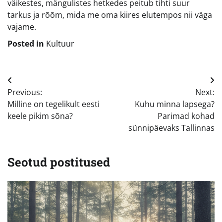
väikestes, mängulistes hetkedes peitub tihti suur
tarkus ja rõõm, mida me oma kiires elutempos nii väga
vajame.
Posted in
Kultuur
Navigeerimine
Previous:
Next:
Milline on tegelikult eesti
Kuhu minna lapsega?
keele pikim sõna?
Parimad kohad
sünnipäevaks Tallinnas
Seotud postitused