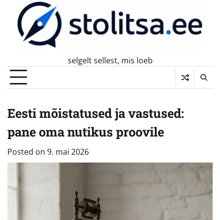
Skip
to
content
selgelt sellest, mis loeb
Eesti mõistatused ja vastused:
pane oma nutikus proovile
Posted on
9. mai 2026