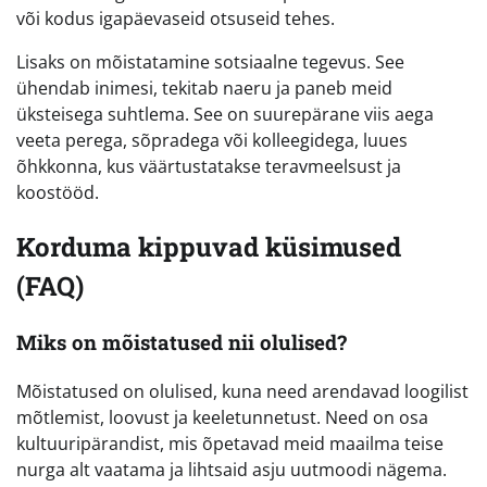
või kodus igapäevaseid otsuseid tehes.
Lisaks on mõistatamine sotsiaalne tegevus. See
ühendab inimesi, tekitab naeru ja paneb meid
üksteisega suhtlema. See on suurepärane viis aega
veeta perega, sõpradega või kolleegidega, luues
õhkkonna, kus väärtustatakse teravmeelsust ja
koostööd.
Korduma kippuvad küsimused
(FAQ)
Miks on mõistatused nii olulised?
Mõistatused on olulised, kuna need arendavad loogilist
mõtlemist, loovust ja keeletunnetust. Need on osa
kultuuripärandist, mis õpetavad meid maailma teise
nurga alt vaatama ja lihtsaid asju uutmoodi nägema.