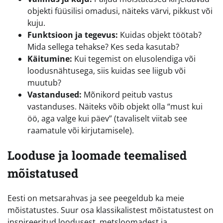
objekti füüsilisi omadusi, näiteks värvi, pikkust või
kuju.
Funktsioon ja tegevus:
Kuidas objekt töötab?
Mida sellega tehakse? Kes seda kasutab?
Käitumine:
Kui tegemist on elusolendiga või
loodusnähtusega, siis kuidas see liigub või
muutub?
Vastandused:
Mõnikord peitub vastus
vastanduses. Näiteks võib objekt olla “must kui
öö, aga valge kui päev” (tavaliselt viitab see
raamatule või kirjutamisele).
Looduse ja loomade teemalised
mõistatused
Eesti on metsarahvas ja see peegeldub ka meie
mõistatustes. Suur osa klassikalistest mõistatustest on
inspireeritud loodusest, metsloomadest ja