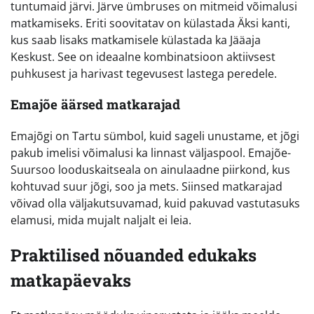
tuntumaid järvi. Järve ümbruses on mitmeid võimalusi
matkamiseks. Eriti soovitatav on külastada Äksi kanti,
kus saab lisaks matkamisele külastada ka Jääaja
Keskust. See on ideaalne kombinatsioon aktiivsest
puhkusest ja harivast tegevusest lastega peredele.
Emajõe äärsed matkarajad
Emajõgi on Tartu sümbol, kuid sageli unustame, et jõgi
pakub imelisi võimalusi ka linnast väljaspool. Emajõe-
Suursoo looduskaitseala on ainulaadne piirkond, kus
kohtuvad suur jõgi, soo ja mets. Siinsed matkarajad
võivad olla väljakutsuvamad, kuid pakuvad vastutasuks
elamusi, mida mujalt naljalt ei leia.
Praktilised nõuanded edukaks
matkapäevaks