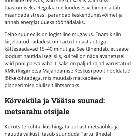
füüsiline tegevus, vaid see on ka viis vaimseks
taastumiseks. Regulaarne looduses viibimine aitab
maandada stressi, parandab keskendumisvõimet ja
annab energiat uueks töönädalaks.
Teine suur eelis on logistiline mugavus. Enamik siin
kirjeldatud radadest on Tartu linnast autoga
kättesaadavad 15–40 minutiga. See tähendab, et saate
loodust nautida isegi siis, kui teil on nädalavahetusel
vaid pool päeva vaba. Lisaks on paljud rajad varustatud
RMK (Riigimetsa Majandamise Keskus) poolt hooldatud
lõkkekohtadega, mis muudab matkapäeva
planeerimise oluliselt lihtsamaks.
Kõrveküla ja Väätsa suunad:
metsarahu otsijale
Kui otsite kohta, kus hingata puhast metsaõhku ja
nautida vaikust, tasub suunduda Tartu lähedal