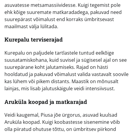
asuvatesse metsamassiividesse. Kuigi tegemist pole
ehk kõige suuremate matkaradadega, pakuvad need
suurepärast võimalust end korraks ümbritsevast
maailmast välja lülitada.
Kurepalu terviserajad
Kurepalu on paljudele tartlastele tuntud eelkõige
suusatamiskohana, kuid suvisel ja sügisesel ajal on see
suurepärane koht jalutamiseks. Rajad on hästi
hooldatud ja pakuvad võimalust valida vastavalt soovile
kas lühem või pikem distants. Maastik on mõnusalt
lainjas, mis lisab jalutuskäigule veidi intensiivsust.
Aruküla koopad ja matkarajad
Veidi kaugemal, Piusa jõe ürgorus, asuvad kuulsad
Aruküla koopad. Kuigi koobastesse sisenemine võib
olla piiratud ohutuse tõttu, on ümbritsev piirkond