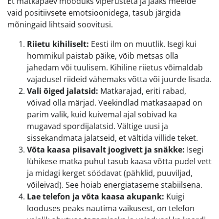
Et matkapäev mööduks viperusteta ja jääks meelde
vaid positiivsete emotsioonidega, tasub järgida
mõningaid lihtsaid soovitusi.
Riietu kihiliselt:
Eesti ilm on muutlik. Isegi kui
hommikul paistab päike, võib metsas olla
jahedam või tuulisem. Kihiline riietus võimaldab
vajadusel riideid vähemaks võtta või juurde lisada.
Vali õiged jalatsid:
Matkarajad, eriti rabad,
võivad olla märjad. Veekindlad matkasaapad on
parim valik, kuid kuivemal ajal sobivad ka
mugavad spordijalatsid. Vältige uusi ja
sissekandmata jalatseid, et vältida villide teket.
Võta kaasa piisavalt joogivett ja snäkke:
Isegi
lühikese matka puhul tasub kaasa võtta pudel vett
ja midagi kerget söödavat (pähklid, puuviljad,
võileivad). See hoiab energiataseme stabiilsena.
Lae telefon ja võta kaasa akupank:
Kuigi
looduses peaks nautima vaikusest, on telefon