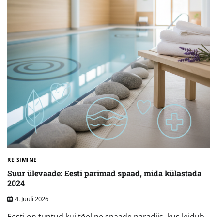
REISIMINE
Suur ülevaade: Eesti parimad spaad, mida külastada
2024
4. Juuli 2026
Eesti on tuntud kui tõeline spaade paradiis, kus leidub