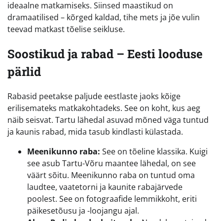
ideaalne matkamiseks. Siinsed maastikud on
dramaatilised – kõrged kaldad, tihe mets ja jõe vulin
teevad matkast tõelise seikluse.
Soostikud ja rabad – Eesti looduse
pärlid
Rabasid peetakse paljude eestlaste jaoks kõige
erilisemateks matkakohtadeks. See on koht, kus aeg
näib seisvat. Tartu lähedal asuvad mõned väga tuntud
ja kaunis rabad, mida tasub kindlasti külastada.
Meenikunno raba:
See on tõeline klassika. Kuigi
see asub Tartu-Võru maantee lähedal, on see
väärt sõitu. Meenikunno raba on tuntud oma
laudtee, vaatetorni ja kaunite rabajärvede
poolest. See on fotograafide lemmikkoht, eriti
päikesetõusu ja -loojangu ajal.