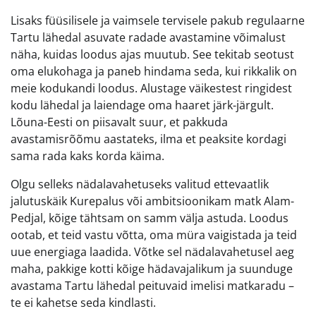
Lisaks füüsilisele ja vaimsele tervisele pakub regulaarne
Tartu lähedal asuvate radade avastamine võimalust
näha, kuidas loodus ajas muutub. See tekitab seotust
oma elukohaga ja paneb hindama seda, kui rikkalik on
meie kodukandi loodus. Alustage väikestest ringidest
kodu lähedal ja laiendage oma haaret järk-järgult.
Lõuna-Eesti on piisavalt suur, et pakkuda
avastamisrõõmu aastateks, ilma et peaksite kordagi
sama rada kaks korda käima.
Olgu selleks nädalavahetuseks valitud ettevaatlik
jalutuskäik Kurepalus või ambitsioonikam matk Alam-
Pedjal, kõige tähtsam on samm välja astuda. Loodus
ootab, et teid vastu võtta, oma müra vaigistada ja teid
uue energiaga laadida. Võtke sel nädalavahetusel aeg
maha, pakkige kotti kõige hädavajalikum ja suunduge
avastama Tartu lähedal peituvaid imelisi matkaradu –
te ei kahetse seda kindlasti.