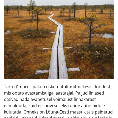
Tartu ümbrus pakub uskumatult mitmekesist loodust,
mis ootab avastamist igal aastaajal. Paljud linlased
otsivad nädalavahetusel võimalust linnakärast
eemalduda, kuid ei soovi selleks tunde autosõidule
kulutada. Õnneks on Lõuna-Eesti maastik täis peidetud