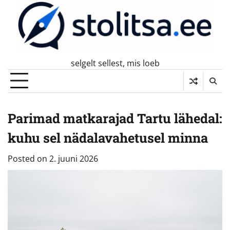
Skip
to
content
selgelt sellest, mis loeb
Parimad matkarajad Tartu lähedal:
kuhu sel nädalavahetusel minna
Posted on
2. juuni 2026