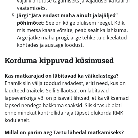
vajalik ohutuse tagamiseks ja vajadusel ka kaardi
vaatamiseks.
Järgi “Jäta endast maha ainult jalajäljed”
põhimõtet:
See on kõige olulisem reegel. Kõik,
mis metsa kaasa võtsite, peab sealt ka lahkuma.
Ärge jätke maha prügi, ärge tehke tuld keelatud
kohtades ja austage loodust.
Korduma kippuvad küsimused
Kas matkarajad on läbitavad ka väikelastega?
Enamik siin välja toodud radadest, eriti need, kus on
laudteed (näiteks Selli-Sillaotsa), on läbitavad
lapsevankriga või on piisavalt lihtsad, et ka väiksemad
lapsed nendega hakkama saaksid. Siiski tasub alati
enne minekut kontrollida raja täpset olukorda RMK
kodulehelt.
Millal on parim aeg Tartu lähedal matkamiseks?