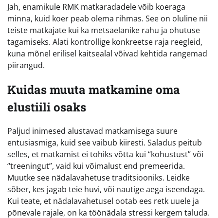
Jah, enamikule RMK matkaradadele võib koeraga
minna, kuid koer peab olema rihmas. See on oluline nii
teiste matkajate kui ka metsaelanike rahu ja ohutuse
tagamiseks. Alati kontrollige konkreetse raja reegleid,
kuna mõnel erilisel kaitsealal võivad kehtida rangemad
piirangud.
Kuidas muuta matkamine oma
elustiili osaks
Paljud inimesed alustavad matkamisega suure
entusiasmiga, kuid see vaibub kiiresti. Saladus peitub
selles, et matkamist ei tohiks võtta kui “kohustust” või
“treeningut”, vaid kui võimalust end premeerida.
Muutke see nädalavahetuse traditsiooniks. Leidke
sõber, kes jagab teie huvi, või nautige aega iseendaga.
Kui teate, et nädalavahetusel ootab ees retk uuele ja
põnevale rajale, on ka töönädala stressi kergem taluda.