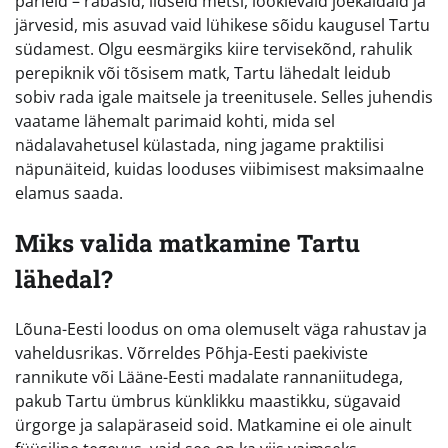
pärleid – rabasid, iidseid metsi, looklevaid jõekaldaid ja
järvesid, mis asuvad vaid lühikese sõidu kaugusel Tartu
südamest. Olgu eesmärgiks kiire tervisekõnd, rahulik
perepiknik või tõsisem matk, Tartu lähedalt leidub
sobiv rada igale maitsele ja treenitusele. Selles juhendis
vaatame lähemalt parimaid kohti, mida sel
nädalavahetusel külastada, ning jagame praktilisi
näpunäiteid, kuidas looduses viibimisest maksimaalne
elamus saada.
Miks valida matkamine Tartu
lähedal?
Lõuna-Eesti loodus on oma olemuselt väga rahustav ja
vaheldusrikas. Võrreldes Põhja-Eesti paekiviste
rannikute või Lääne-Eesti madalate rannaniitudega,
pakub Tartu ümbrus künklikku maastikku, sügavaid
ürgorge ja salapäraseid soid. Matkamine ei ole ainult