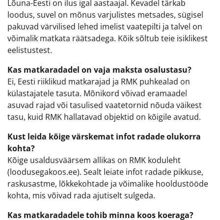
Lõuna-Eesti on ilus igal aastaajal. Kevadel tärkab
loodus, suvel on mõnus varjulistes metsades, sügisel
pakuvad värvilised lehed imelist vaatepilti ja talvel on
võimalik matkata räätsadega. Kõik sõltub teie isiklikest
eelistustest.
Kas matkaradadel on vaja maksta osalustasu?
Ei, Eesti riiklikud matkarajad ja RMK puhkealad on
külastajatele tasuta. Mõnikord võivad eramaadel
asuvad rajad või tasulised vaatetornid nõuda väikest
tasu, kuid RMK hallatavad objektid on kõigile avatud.
Kust leida kõige värskemat infot radade olukorra
kohta?
Kõige usaldusväärsem allikas on RMK koduleht
(loodusegakoos.ee). Sealt leiate infot radade pikkuse,
raskusastme, lõkkekohtade ja võimalike hooldustööde
kohta, mis võivad rada ajutiselt sulgeda.
Kas matkaradadele tohib minna koos koeraga?