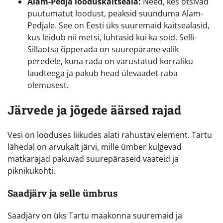
Alam-Pedja looduskaitseala:
Need, kes otsivad
puutumatut loodust, peaksid suunduma Alam-
Pedjale. See on Eesti üks suuremaid kaitsealasid,
kus leidub nii metsi, luhtasid kui ka soid. Selli-
Sillaotsa õpperada on suurepärane valik
peredele, kuna rada on varustatud korraliku
laudteega ja pakub head ülevaadet raba
olemusest.
Järvede ja jõgede äärsed rajad
Vesi on looduses liikudes alati rahustav element. Tartu
lähedal on arvukalt järvi, mille ümber kulgevad
matkarajad pakuvad suurepäraseid vaateid ja
piknikukohti.
Saadjärv ja selle ümbrus
Saadjärv on üks Tartu maakonna suuremaid ja