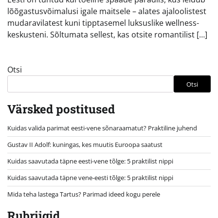
lõõgastusvõimalusi igale maitsele – alates ajaloolistest
mudaravilatest kuni tipptasemel luksuslike wellness-
keskusteni. Sõltumata sellest, kas otsite romantilist […]
Otsi
Otsi
Värsked postitused
Kuidas valida parimat eesti-vene sõnaraamatut? Praktiline juhend
Gustav II Adolf: kuningas, kes muutis Euroopa saatust
Kuidas saavutada täpne eesti-vene tõlge: 5 praktilist nippi
Kuidas saavutada täpne vene-eesti tõlge: 5 praktilist nippi
Mida teha lastega Tartus? Parimad ideed kogu perele
Rubriigid