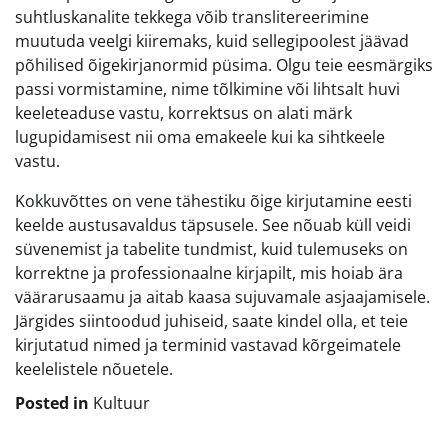
suhtluskanalite tekkega võib translitereerimine
muutuda veelgi kiiremaks, kuid sellegipoolest jäävad
põhilised õigekirjanormid püsima. Olgu teie eesmärgiks
passi vormistamine, nime tõlkimine või lihtsalt huvi
keeleteaduse vastu, korrektsus on alati märk
lugupidamisest nii oma emakeele kui ka sihtkeele
vastu.
Kokkuvõttes on vene tähestiku õige kirjutamine eesti
keelde austusavaldus täpsusele. See nõuab küll veidi
süvenemist ja tabelite tundmist, kuid tulemuseks on
korrektne ja professionaalne kirjapilt, mis hoiab ära
väärarusaamu ja aitab kaasa sujuvamale asjaajamisele.
Järgides siintoodud juhiseid, saate kindel olla, et teie
kirjutatud nimed ja terminid vastavad kõrgeimatele
keelelistele nõuetele.
Posted in
Kultuur