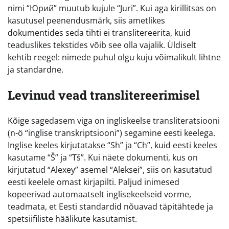
nimi “Юрий” muutub kujule “Juri”. Kui aga kirillitsas on
kasutusel peenendusmärk, siis ametlikes
dokumentides seda tihti ei translitereerita, kuid
teaduslikes tekstides võib see olla vajalik. Üldiselt
kehtib reegel: nimede puhul olgu kuju võimalikult lihtne
ja standardne.
Levinud vead translitereerimisel
Kõige sagedasem viga on ingliskeelse transliteratsiooni
(n-ö “inglise transkriptsiooni”) segamine eesti keelega.
Inglise keeles kirjutatakse “Sh” ja “Ch”, kuid eesti keeles
kasutame “Š” ja “Tš”. Kui näete dokumenti, kus on
kirjutatud “Alexey” asemel “Aleksei”, siis on kasutatud
eesti keelele omast kirjapilti. Paljud inimesed
kopeerivad automaatselt inglisekeelseid vorme,
teadmata, et Eesti standardid nõuavad täpitähtede ja
spetsiifiliste häälikute kasutamist.