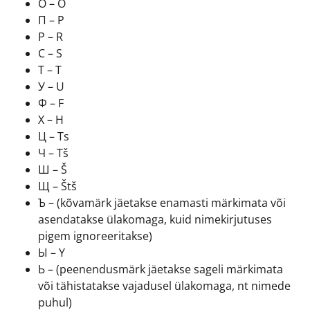
О – O
П – P
Р – R
С – S
Т – T
У – U
Ф – F
Х – H
Ц – Ts
Ч – Tš
Ш – Š
Щ – Štš
Ъ – (kõvamärk jäetakse enamasti märkimata või
asendatakse ülakomaga, kuid nimekirjutuses
pigem ignoreeritakse)
Ы – Y
Ь – (peenendusmärk jäetakse sageli märkimata
või tähistatakse vajadusel ülakomaga, nt nimede
puhul)