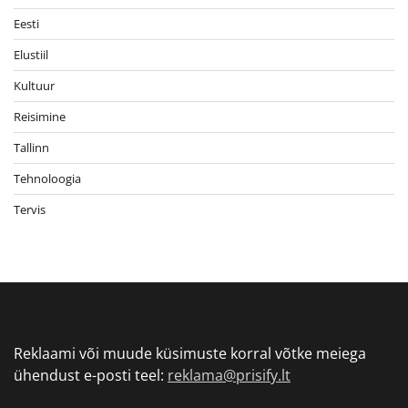
Eesti
Elustiil
Kultuur
Reisimine
Tallinn
Tehnoloogia
Tervis
Reklaami või muude küsimuste korral võtke meiega
ühendust e-posti teel:
reklama@prisify.lt