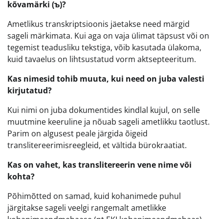
kõvamärki (ъ)?
Ametlikus transkriptsioonis jäetakse need märgid
sageli märkimata. Kui aga on vaja ülimat täpsust või on
tegemist teadusliku tekstiga, võib kasutada ülakoma,
kuid tavaelus on lihtsustatud vorm aktsepteeritum.
Kas nimesid tohib muuta, kui need on juba valesti
kirjutatud?
Kui nimi on juba dokumentides kindlal kujul, on selle
muutmine keeruline ja nõuab sageli ametlikku taotlust.
Parim on algusest peale järgida õigeid
translitereerimisreegleid, et vältida bürokraatiat.
Kas on vahet, kas translitereerin vene nime või
kohta?
Põhimõtted on samad, kuid kohanimede puhul
järgitakse sageli veelgi rangemalt ametlikke