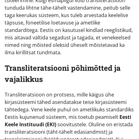
tsiteerimine. Kuigi esmapilgul võib transliteratsioon
tunduda lihtne tähe-tähelt vastendamine, peitub selle
taga keerukas süsteem, kus tuleb arvestada keelelise
täpsuse, foneetilise loetavuse ja ametlike
standarditega. Eestis on kasutusel kindlad reeglistikud,
mis aitavad vältida segadust ja tagada, et venekeelsed
nimed ning mõisted oleksid üheselt mõistetavad ka
ilma kirillitsat tundmata.
Transliteratsiooni põhimõtted ja
vajalikkus
Transliteratsioon on protsess, mille käigus ühe
kirjasüsteemi tähed asendatakse teise kirjasüsteemi
tähtedega. Vene keele puhul on ametlikuks standardiks
Eestis kujunenud süsteem, mis toetub peamiselt
Eesti
Keele Instituudi (EKI)
soovitustele. Oluline on eristada
transliteratsiooni (täht-tähelt edasiandmist) ja