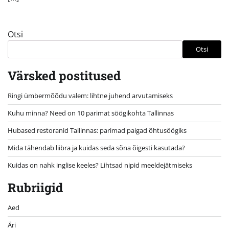
Otsi
Otsi
Värsked postitused
Ringi ümbermõõdu valem: lihtne juhend arvutamiseks
Kuhu minna? Need on 10 parimat söögikohta Tallinnas
Hubased restoranid Tallinnas: parimad paigad õhtusöögiks
Mida tähendab liibra ja kuidas seda sõna õigesti kasutada?
Kuidas on nahk inglise keeles? Lihtsad nipid meeldejätmiseks
Rubriigid
Aed
Äri