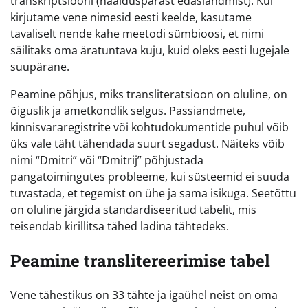
transkriptsiooni (häälduspärast edasiandmist). Kui
kirjutame vene nimesid eesti keelde, kasutame
tavaliselt nende kahe meetodi sümbioosi, et nimi
säilitaks oma äratuntava kuju, kuid oleks eesti lugejale
suupärane.
Peamine põhjus, miks transliteratsioon on oluline, on
õiguslik ja ametkondlik selgus. Passiandmete,
kinnisvararegistrite või kohtudokumentide puhul võib
üks vale täht tähendada suurt segadust. Näiteks võib
nimi “Dmitri” või “Dmitrij” põhjustada
pangatoimingutes probleeme, kui süsteemid ei suuda
tuvastada, et tegemist on ühe ja sama isikuga. Seetõttu
on oluline järgida standardiseeritud tabelit, mis
teisendab kirillitsa tähed ladina tähtedeks.
Peamine translitereerimise tabel
Vene tähestikus on 33 tähte ja igaühel neist on oma