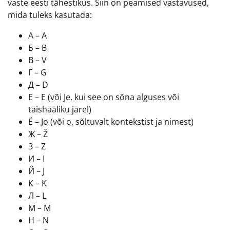
vaste eesti tähestikus. Siin on peamised vastavused,
mida tuleks kasutada:
А – A
Б – B
В – V
Г – G
Д – D
Е – E (või Je, kui see on sõna alguses või
täishääliku järel)
Ё – Jo (või o, sõltuvalt kontekstist ja nimest)
Ж – Ž
З – Z
И – I
Й – J
К – K
Л – L
М – M
Н – N