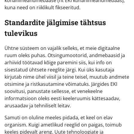
kohanimeandmebaase (nt EKI kohanimeandmebaas),
kuna need on riiklikult fikseeritud.
Standardite jälgimise tähtsus
tulevikus
Ühtne süsteem on vajalik selleks, et meie digitaalne
ruum oleks puhas. Otsingumootorid, andmebaasid ja
arhiivid töötavad kõige paremini siis, kui info on
sisestatud ühtsete reeglite järgi. Kui üks kasutaja
kirjutab nime ühel viisil ja teine teisel, muutub andmete
otsimine ja ristkasutamine võimatuks. Järgides EKI
soovitusi, panustate sellesse, et venekeelne
informatsioon oleks eesti keeleruumis kättesaadav,
arusaadav ja tehniliselt leitav.
Samuti on oluline meeles pidada, et keel on elav
organism. Kuigi ametlikud reeglid on paigas, toimub
keeles pidevalt areng. Uute tehnoloogiate ja