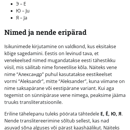
Э – E
Ю – Ju
Я – Ja
Nimed ja nende eripärad
Isikunimede kirjutamine on valdkond, kus eksitakse
kõige sagedamini. Eestis on levinud tava, et
venekeelsed nimed mugandatakse eesti tähestikku
viisil, mis säilitab nime foneetilise kõla. Näiteks vene
nime “Александр” puhul kasutatakse eestikeelset
vormi “Aleksandr”, mitte “Aleksander”, kuna viimane on
nime saksapärane või eestipärane variant. Kui aga
tegemist on sünnipärase vene nimega, peaksime jääma
truuks transliteratsioonile.
Eriline tähelepanu tuleks pöörata tähtedele
Е, Ё, Ю, Я
.
Nende translitereerimine sõltub sellest, kas nad
asuvad sõna alguses või pärast kaashäälikut. Näiteks