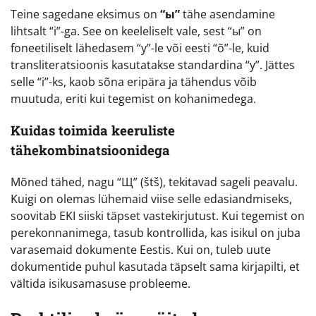
Teine sagedane eksimus on
“ы”
tähe asendamine
lihtsalt “i”-ga. See on keeleliselt vale, sest “ы” on
foneetiliselt lähedasem “y”-le või eesti “õ”-le, kuid
transliteratsioonis kasutatakse standardina “y”. Jättes
selle “i”-ks, kaob sõna eripära ja tähendus võib
muutuda, eriti kui tegemist on kohanimedega.
Kuidas toimida keeruliste
tähekombinatsioonidega
Mõned tähed, nagu “Щ” (štš), tekitavad sageli peavalu.
Kuigi on olemas lühemaid viise selle edasiandmiseks,
soovitab EKI siiski täpset vastekirjutust. Kui tegemist on
perekonnanimega, tasub kontrollida, kas isikul on juba
varasemaid dokumente Eestis. Kui on, tuleb uute
dokumentide puhul kasutada täpselt sama kirjapilti, et
vältida isikusamasuse probleeme.