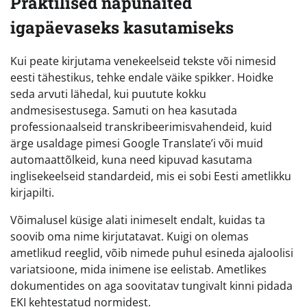
Praktilised näpunäited
igapäevaseks kasutamiseks
Kui peate kirjutama venekeelseid tekste või nimesid
eesti tähestikus, tehke endale väike spikker. Hoidke
seda arvuti lähedal, kui puutute kokku
andmesisestusega. Samuti on hea kasutada
professionaalseid transkribeerimisvahendeid, kuid
ärge usaldage pimesi Google Translate’i või muid
automaattõlkeid, kuna need kipuvad kasutama
inglisekeelseid standardeid, mis ei sobi Eesti ametlikku
kirjapilti.
Võimalusel küsige alati inimeselt endalt, kuidas ta
soovib oma nime kirjutatavat. Kuigi on olemas
ametlikud reeglid, võib nimede puhul esineda ajaloolisi
variatsioone, mida inimene ise eelistab. Ametlikes
dokumentides on aga soovitatav tungivalt kinni pidada
EKI kehtestatud normidest.