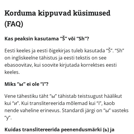
Korduma kippuvad küsimused
(FAQ)
Kas peaksin kasutama “Š” või “Sh”?
Eesti keeles ja eesti õigekirjas tuleb kasutada “Š”. “Sh”
on ingliskeelne tähistus ja eesti tekstis on see
ebasoovitav, kui soovite kirjutada korrektses eesti
keeles.
Miks “ы” ei ole “i”?
Vene tähestiku täht “ы” tähistab teistsugust häälikut
kui “и”. Kui translitereerida mõlemad kui “i”, kaob
nende vaheline erinevus. Standardi järgi on “ы” vasteks
“y”.
Kuidas translitereerida peenendusmärki (ь) ja