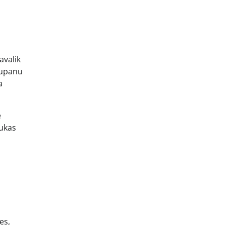
avalik
tupanu
a
e
rukas
es,