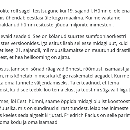
te roll sageli teistsugune kui 19. sajandil. Hümn ei ole en
mis ühendab eestlasi üle kogu maailma. Kui me vaatame
aldanud hümni esitustel jõuda miljonite inimesteni.
nevaid seadeid. See on kõlanud suurtes sümfooniaorkestri
istes versioonides. Iga esitus lisab sellesse midagi uut, kuid
t isegi 21. sajandil, mil muusikamaitse on muutunud drastili
est, et hea helilooming on ajatu.
ekstis. Jannseni sõnad räägivad õnnest, rõõmust, isamaast ja
m, mis kõnetab inimesi ka kõige raskematel aegadel. Kui me
ta oma tunnete väljendamiseks. Ta ei teadnud, et tema
t, kuid see teebki loo tema elust ja teost nii sügavalt liigu
omes, lõi Eesti hümni, saame õppida midagi olulist koostööst
 Muusika, mis on sündinud siirast tundest, leiab tee inimeste
keeles seda algselt kirjutati. Friedrich Pacius on selle pari
ui oma kodu ja oma isamaad.