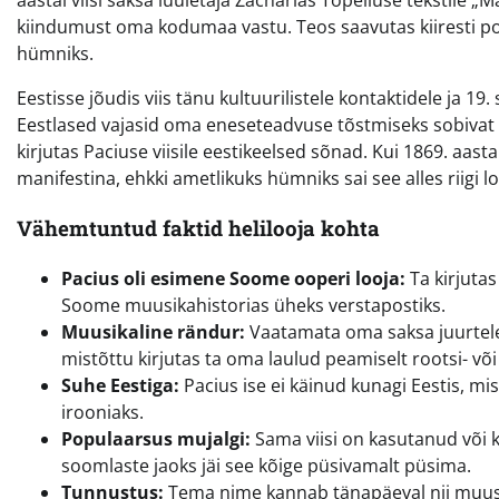
aastal viisi saksa luuletaja Zacharias Topeliuse tekstile
kiindumust oma kodumaa vastu. Teos saavutas kiiresti 
hümniks.
Eestisse jõudis viis tänu kultuurilistele kontaktidele ja 19.
Eestlased vajasid oma eneseteadvuse tõstmiseks sobivat 
kirjutas Paciuse viisile eestikeelsed sõnad. Kui 1869. aas
manifestina, ehkki ametlikuks hümniks sai see alles riigi l
Vähemtuntud faktid helilooja kohta
Pacius oli esimene Soome ooperi looja:
Ta kirjutas
Soome muusikahistorias üheks verstapostiks.
Muusikaline rändur:
Vaatamata oma saksa juurtele 
mistõttu kirjutas ta oma laulud peamiselt rootsi- või
Suhe Eestiga:
Pacius ise ei käinud kunagi Eestis, m
irooniaks.
Populaarsus mujalgi:
Sama viisi on kasutanud või k
soomlaste jaoks jäi see kõige püsivamalt püsima.
Tunnustus:
Tema nime kannab tänapäeval nii muusi