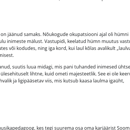
 on jäänud samaks. Nõukogude okupatsiooni ajal oli hümni 
laulu inimeste mälust. Vastupidi, keelatud hümn muutus vas
es või kodudes, ning iga kord, kui laul kõlas avalikult „laulv
misest.
astanud, suutis luua midagi, mis pani tuhanded inimesed ühts
lesehituselt lihtne, kuid ometi majesteetlik. See ei ole kee
valik ja ligipääsetav viis, mis kutsub kaasa laulma igaüht,
 muusikapedagoog, kes tegi suurema osa oma karjäärist Soom