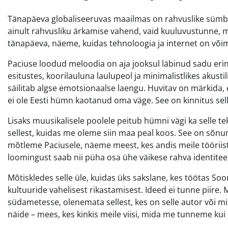
Tänapäeva globaliseeruvas maailmas on rahvuslike sümboli
ainult rahvusliku ärkamise vahend, vaid kuuluvustunne, 
tänapäeva, näeme, kuidas tehnoloogia ja internet on võim
Paciuse loodud meloodia on aja jooksul läbinud sadu eri
esitustes, koorilauluna laulupeol ja minimalistlikes akustil
säilitab algse emotsionaalse laengu. Huvitav on märkida, e
ei ole Eesti hümn kaotanud oma väge. See on kinnitus sell
Lisaks muusikalisele poolele peitub hümni vägi ka selle t
sellest, kuidas me oleme siin maa peal koos. See on sõnu
mõtleme Paciusele, näeme meest, kes andis meile tööriis
loomingust saab nii püha osa ühe väikese rahva identiteedis
Mõtiskledes selle üle, kuidas üks sakslane, kes töötas So
kultuuride vahelisest rikastamisest. Ideed ei tunne piire.
südametesse, olenemata sellest, kes on selle autor või mis 
näide – mees, kes kinkis meile viisi, mida me tunneme k