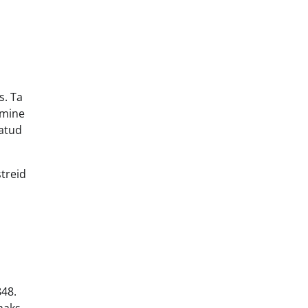
s. Ta
imine
ratud
streid
848.