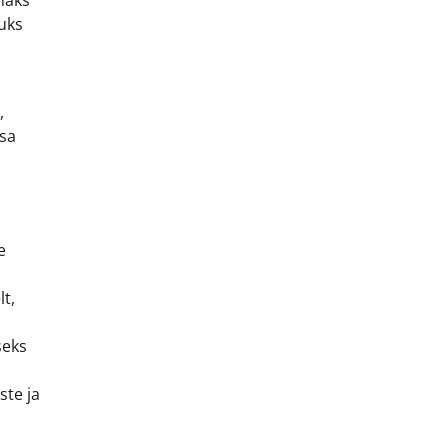
maks
uks
,
msa
e
t,
seks
ste ja