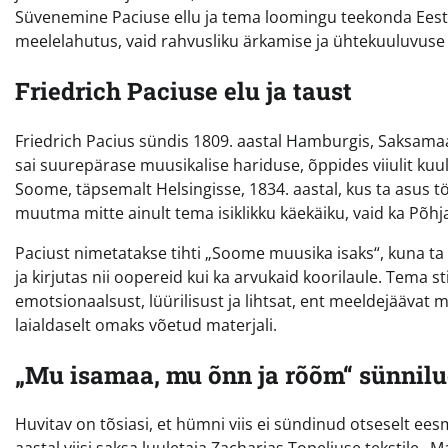
Süvenemine Paciuse ellu ja tema loomingu teekonda Eesti
meelelahutus, vaid rahvusliku ärkamise ja ühtekuuluvus
Friedrich Paciuse elu ja taust
Friedrich Pacius sündis 1809. aastal Hamburgis, Saksamaa
sai suurepärase muusikalise hariduse, õppides viiulit kuul
Soome, täpsemalt Helsingisse, 1834. aastal, kus ta asus 
muutma mitte ainult tema isiklikku käekäiku, vaid ka Põh
Paciust nimetatakse tihti „Soome muusika isaks“, kuna ta 
ja kirjutas nii oopereid kui ka arvukaid koorilaule. Tema 
emotsionaalsust, lüürilisust ja lihtsat, ent meeldejäävat
laialdaselt omaks võetud materjali.
„Mu isamaa, mu õnn ja rõõm“ sünnil
Huvitav on tõsiasi, et hümni viis ei sündinud otseselt ees