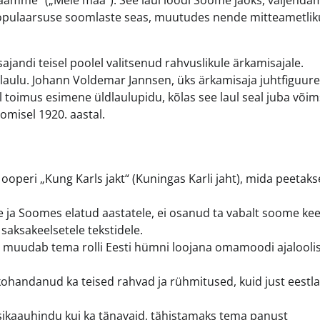
 „Maamme“ („Meie maa“). See laul loodi Soome jaoks, väljenda
populaarsuse soomlaste seas, muutudes nende mitteametlik
 sajandi teisel poolel valitsenud rahvuslikule ärkamisajale.
laulu. Johann Voldemar Jannsen, üks ärkamisaja juhtfiguure
tal toimus esimene üldlaulupidu, kõlas see laul seal juba või
oomisel 1920. aastal.
 ooperi „Kung Karls jakt“ (Kuningas Karli jaht), mida peetaks
ja Soomes elatud aastatele, ei osanud ta vabalt soome keel
 saksakeelsetele tekstidele.
is muudab tema rolli Eesti hümni loojana omamoodi ajalooli
ohandanud ka teised rahvad ja rühmitused, kuid just eestla
kaauhindu kui ka tänavaid, tähistamaks tema panust