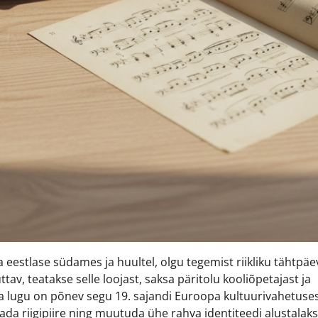
eestlase südames ja huultel, olgu tegemist riikliku tähtpäe
ttav, teatakse selle loojast, saksa päritolu kooliõpetajast ja
ema lugu on põnev segu 19. sajandi Euroopa kultuurivahetuses
ada riigipiire ning muutuda ühe rahva identiteedi alustalaks