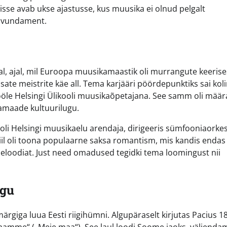
sse avab ukse ajastusse, kus muusika ei olnud pelgalt
e vundament.
l, ajal, mil Euroopa muusikamaastik oli murrangute keerise
sate meistrite käe all. Tema karjääri pöördepunktiks sai kol
tööle Helsingi Ülikooli muusikaõpetajana. See samm oli mää
jamaade kultuurilugu.
oli Helsingi muusikaelu arendaja, dirigeeris sümfooniaorke
stiil oli toona populaarne saksa romantism, mis kandis endas
 meloodiat. Just need omadused tegidki tema loomingust nii
ugu
märgiga luua Eesti riigihümni. Algupäraselt kirjutas Pacius 1