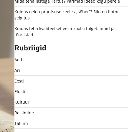
Mida teha lastega Tartus? Parimad ideed kogu perele
Kuidas öelda prantsuse keeles „sõber“? Siin on lihtne
selgitus
Kuidas teha kvaliteetset eesti-rootsi tõlget: nipid ja
tööriistad
Rubriigid
Aed
Äri
Eesti
Elustiil
Kultuur
Reisimine
Tallinn