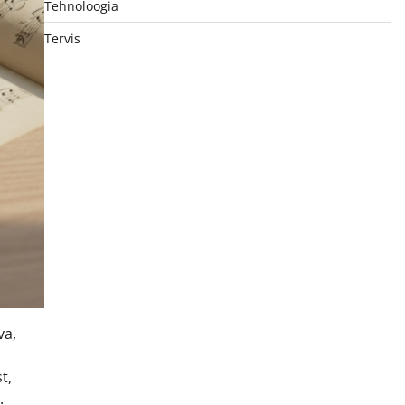
Tehnoloogia
Tervis
va,
t,
.