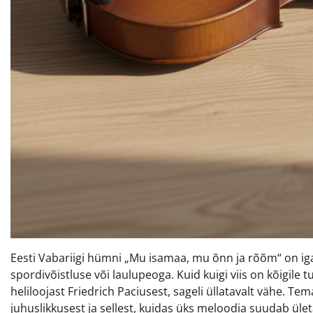
Eesti Vabariigi hümni „Mu isamaa, mu õnn ja rõõm“ on iga 
spordivõistluse või laulupeoga. Kuid kuigi viis on kõigile tu
heliloojast Friedrich Paciusest, sageli üllatavalt vähe. T
juhuslikkusest ja sellest, kuidas üks meloodia suudab ület