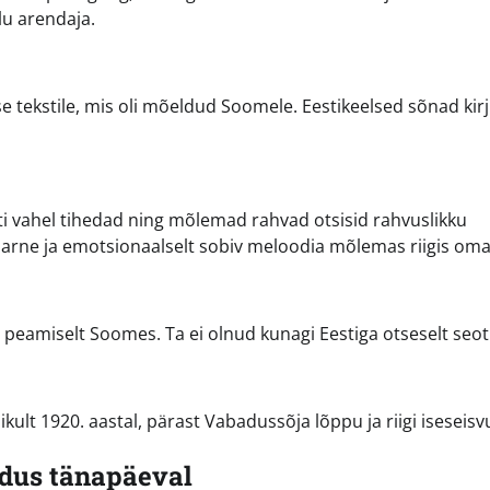
lu arendaja.
iuse tekstile, mis oli mõeldud Soomele. Eestikeelsed sõnad kir
sti vahel tihedad ning mõlemad rahvad otsisid rahvuslikku
arne ja emotsionaalselt sobiv meloodia mõlemas riigis oma
tas peamiselt Soomes. Ta ei olnud kunagi Eestiga otseselt seo
ikult 1920. aastal, pärast Vabadussõja lõppu ja riigi iseseisv
ndus tänapäeval