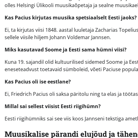
olles Helsingi Ülikooli muusikaõpetaja ja sealne muusikae
Kas Pacius kirjutas muusika spetsiaalselt Eesti jaoks?
Ei, ta kirjutas viisi 1848. aastal luuletaja Zacharias Topel
sellele viisile hiljem Johann Voldemar Jannsen.
Miks kasutavad Soome ja Eesti sama hümni viisi?
Kuna 19. sajandil olid kultuurilised sidemed Soome ja Ee
eneseteadvust toetavaid sümboleid, võeti Paciuse popula
Kas Pacius oli ise eestlane?
Ei, Friedrich Pacius oli saksa päritolu ning ta elas ja töö
Millal sai sellest viisist Eesti riigihümn?
Eesti riigihümniks sai see viis koos Jannseni tekstiga ametl
Muusikalise pärandi elujõud ja tähe