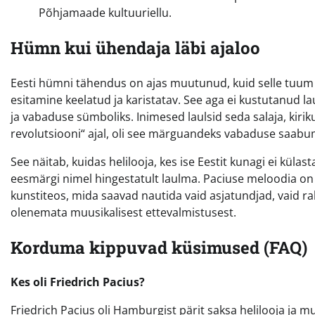
Põhjamaade kultuuriellu.
Hümn kui ühendaja läbi ajaloo
Eesti hümni tähendus on ajas muutunud, kuid selle tuum
esitamine keelatud ja karistatav. See aga ei kustutanud 
ja vabaduse sümboliks. Inimesed laulsid seda salaja, kirikut
revolutsiooni“ ajal, oli see märguandeks vabaduse saabu
See näitab, kuidas helilooja, kes ise Eestit kunagi ei kül
eesmärgi nimel hingestatult laulma. Paciuse meloodia on ü
kunstiteos, mida saavad nautida vaid asjatundjad, vaid rah
olenemata muusikalisest ettevalmistusest.
Korduma kippuvad küsimused (FAQ)
Kes oli Friedrich Pacius?
Friedrich Pacius oli Hamburgist pärit saksa helilooja ja