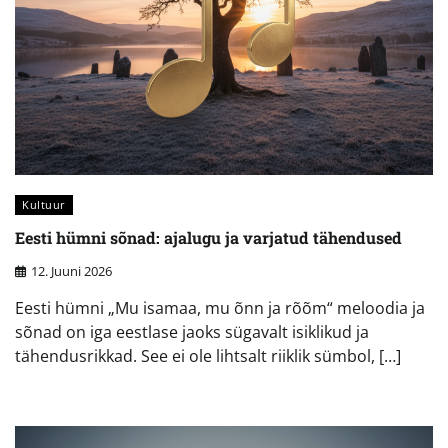
Kultuur
Eesti hümni sõnad: ajalugu ja varjatud tähendused
12. Juuni 2026
Eesti hümni „Mu isamaa, mu õnn ja rõõm“ meloodia ja
sõnad on iga eestlase jaoks sügavalt isiklikud ja
tähendusrikkad. See ei ole lihtsalt riiklik sümbol, […]