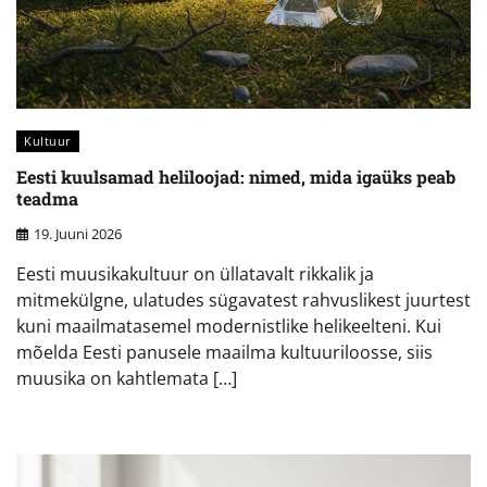
Kultuur
Eesti kuulsamad heliloojad: nimed, mida igaüks peab
teadma
19. Juuni 2026
Eesti muusikakultuur on üllatavalt rikkalik ja
mitmekülgne, ulatudes sügavatest rahvuslikest juurtest
kuni maailmatasemel modernistlike helikeelteni. Kui
mõelda Eesti panusele maailma kultuuriloosse, siis
muusika on kahtlemata […]