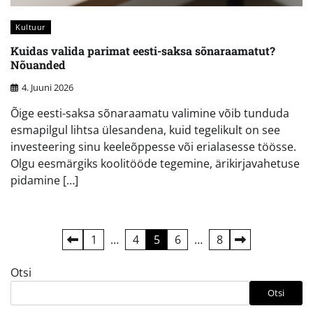
Kultuur
Kuidas valida parimat eesti-saksa sõnaraamatut?
Nõuanded
4. Juuni 2026
Õige eesti-saksa sõnaraamatu valimine võib tunduda
esmapilgul lihtsa ülesandena, kuid tegelikult on see
investeering sinu keeleõppesse või erialasesse töösse.
Olgu eesmärgiks koolitööde tegemine, ärikirjavahetuse
pidamine […]
Postituste
1
…
4
5
6
…
8
leheküljendus
Otsi
Otsi