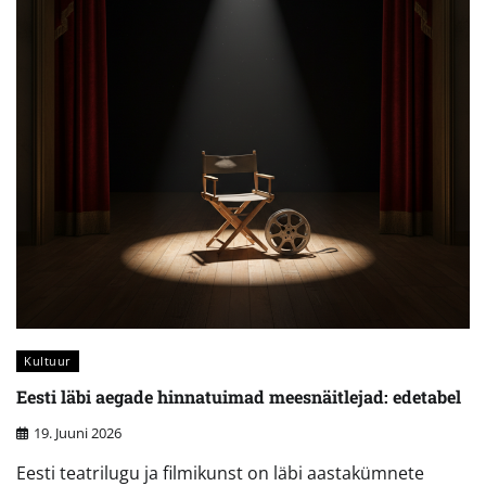
Kultuur
Eesti läbi aegade hinnatuimad meesnäitlejad: edetabel
19. Juuni 2026
Eesti teatrilugu ja filmikunst on läbi aastakümnete