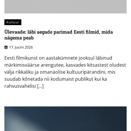
Kultuur
Ülevaade: läbi aegade parimad Eesti filmid, mida
nägema peab
17. Juuni 2026
Eesti filmikunst on aastakümnete jooksul läbinud
märkimisväärse arengutee, kasvades kitsastest oludest
välja rikkaliku ja omanäolise kultuuripärandini, mis
suudab kõnetada nii kodumaist publikut kui ka
rahvusvahelisi […]