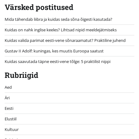
Värsked postitused
Mida tähendab liibra ja kuidas seda sõna õigesti kasutada?
Kuidas on nahk inglise keeles? Lihtsad nipid meeldejätmiseks
Kuidas valida parimat eesti-vene sõnaraamatut? Praktiline juhend
Gustav II Adolf: kuningas, kes muutis Euroopa saatust
Kuidas saavutada täpne eesti-vene tõlge: 5 praktilist nippi
Rubriigid
Aed
Äri
Eesti
Elustiil
Kultuur