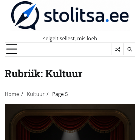
Skip
to
content
selgelt sellest, mis loeb
Rubriik:
Kultuur
Home
Kultuur
Page 5