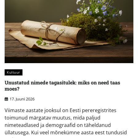
Kultuur
Unustatud nimede tagasitulek: miks on need taas
moes?
17. Juuni 2026
Viimaste aastate jooksul on Eesti pereregistrites
toimunud märgatav muutus, mida paljud
nimeteadlased ja demograafid on täheldanud
üllatusega. Kui veel mõnekümne aasta eest tundusid