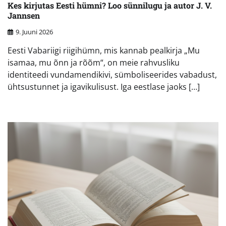
Kes kirjutas Eesti hümni? Loo sünnilugu ja autor J. V.
Jannsen
9. Juuni 2026
Eesti Vabariigi riigihümn, mis kannab pealkirja „Mu
isamaa, mu õnn ja rõõm“, on meie rahvusliku
identiteedi vundamendikivi, sümboliseerides vabadust,
ühtsustunnet ja igavikulisust. Iga eestlase jaoks […]