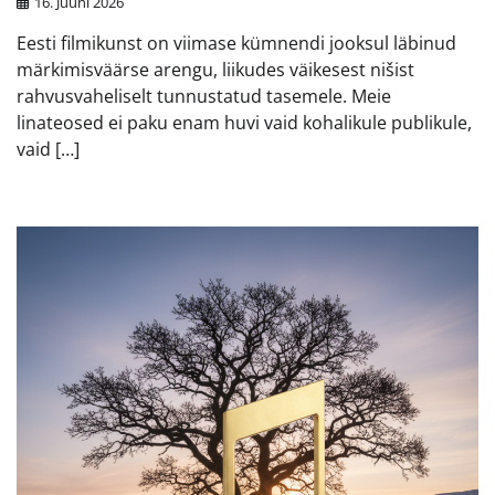
16. Juuni 2026
Eesti filmikunst on viimase kümnendi jooksul läbinud
märkimisväärse arengu, liikudes väikesest nišist
rahvusvaheliselt tunnustatud tasemele. Meie
linateosed ei paku enam huvi vaid kohalikule publikule,
vaid […]