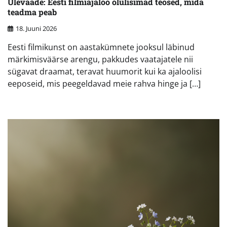
Ülevaade: Eesti filmiajaloo olulisimad teosed, mida
teadma peab
18. Juuni 2026
Eesti filmikunst on aastakümnete jooksul läbinud
märkimisväärse arengu, pakkudes vaatajatele nii
sügavat draamat, teravat huumorit kui ka ajaloolisi
eeposeid, mis peegeldavad meie rahva hinge ja […]