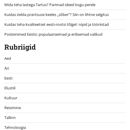
Mida teha lastega Tartus? Parimad ideed kogu perele
Kuidas öelda prantsuse keeles „sõber“? Siin on lihtne selgitus
Kuidas teha kvaliteetset eesti-rootsi tõlget: nipid ja tööriistad
Poistenimed Eestis: populaarseimad ja erilisemad valikud
Rubriigid
Aed
Äri
Eesti
Elustiil
Kultuur
Reisimine
Tallinn
Tehnoloogia