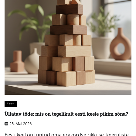
Eesti
Üllatav tõde: mis on tegelikult eesti keele pikim sõna?
25. Mai 2026
Eesti keel on tuntud oma erakordse rikkuse, keeruliste