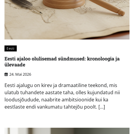
Eesti
Eesti ajaloo olulisemad sündmused: kronoloogia ja
ülevaade
24. Mai 2026
Eesti ajalugu on kirev ja dramaatiline teekond, mis
ulatub tuhandete aastate taha, olles kujundatud nii
loodusjõudude, naabrite ambitsioonide kui ka
eestlaste endi vankumatu tahtejõu poolt. […]