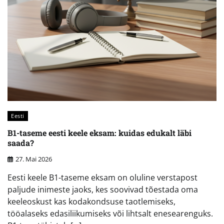
Eesti
B1-taseme eesti keele eksam: kuidas edukalt läbi
saada?
27. Mai 2026
Eesti keele B1-taseme eksam on oluline verstapost
paljude inimeste jaoks, kes soovivad tõestada oma
keeleoskust kas kodakondsuse taotlemiseks,
tööalaseks edasiliikumiseks või lihtsalt enesearenguks.