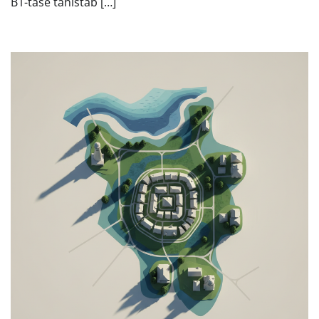
B1-tase tähistab […]