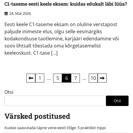
C1-taseme eesti keele eksam: kuidas edukalt läbi lüüa?
24. Mai 2026
Eesti keele C1-taseme eksam on oluline verstapost
paljude inimeste elus, olgu selle eesmärgiks
kodakondsuse taotlemine, karjääri edendamine või
soov lihtsalt tõestada oma kõrgetasemelist
keeleoskust. C1-tase […]
Postituste
1
…
5
6
7
…
10
leheküljendus
Otsi
Otsi
Värsked postitused
Kuidas saavutada täpne vene-eesti tõlge: 5 praktilist nippi