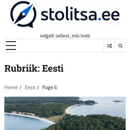
Skip
to
content
selgelt sellest, mis loeb
Rubriik:
Eesti
Home
Eesti
Page 6