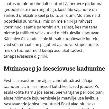
saatus on olnud tihedalt seotud Läänemere piirkonna
geopoliitiliste murrangutega, kuid läbi sajandite on
säilinud unikaalne keel ja kultuuriruum. Mõistes neid
pöördelisi sündmusi, mis on meie riiki ja rahvast
vorminud, saame paremini aru sellest, kes me täna
oleme ja millised väljakutsed meid tulevikus ootavad.
Käesolev ülevaade ei ole lihtsalt kuupäevade loetelu,
vaid süstemaatiline pilguheit ajaloo verstapostidele,
mis on toonud meid kiviaja asulakohtadest
tänapäevasesse digiriiki.
Muinasaeg ja iseseisvuse kadumine
Eesti ala asustamine algas vahetult pärast jääaja
taandumist, mil esimesed kütid-korilased jõudsid Pulli
asulakohta Pärnu jõe ääres. See varajane periood pani
aluse hõimude kujunemisele ja maaviljeluse levikule.
Aastasadade jooksul muutusid Eesti alad oluliseks