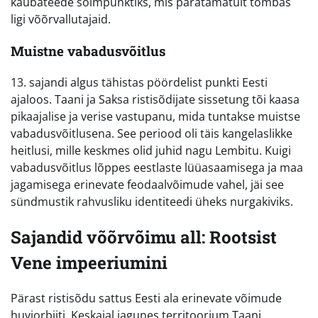
kaubateede sõlmpunktiks, mis paratamatult tõmbas
ligi võõrvallutajaid.
Muistne vabadusvõitlus
13. sajandi algus tähistas pöördelist punkti Eesti
ajaloos. Taani ja Saksa ristisõdijate sissetung tõi kaasa
pikaajalise ja verise vastupanu, mida tuntakse muistse
vabadusvõitlusena. See periood oli täis kangelaslikke
heitlusi, mille keskmes olid juhid nagu Lembitu. Kuigi
vabadusvõitlus lõppes eestlaste lüüasaamisega ja maa
jagamisega erinevate feodaalvõimude vahel, jäi see
sündmustik rahvusliku identiteedi üheks nurgakiviks.
Sajandid võõrvõimu all: Rootsist
Vene impeeriumini
Pärast ristisõdu sattus Eesti ala erinevate võimude
huviorbiiti. Keskajal jagunes territoorium Taani