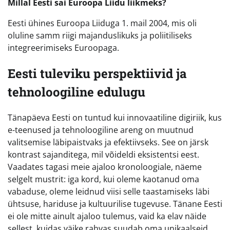
Millal Eesti sai Euroopa Liidu liikmeks?
Eesti ühines Euroopa Liiduga 1. mail 2004, mis oli
oluline samm riigi majanduslikuks ja poliitiliseks
integreerimiseks Euroopaga.
Eesti tuleviku perspektiivid ja
tehnoloogiline edulugu
Tänapäeva Eesti on tuntud kui innovaatiline digiriik, kus
e-teenused ja tehnoloogiline areng on muutnud
valitsemise läbipaistvaks ja efektiivseks. See on järsk
kontrast sajanditega, mil võideldi eksistentsi eest.
Vaadates tagasi meie ajaloo kronoloogiale, näeme
selgelt mustrit: iga kord, kui oleme kaotanud oma
vabaduse, oleme leidnud viisi selle taastamiseks läbi
ühtsuse, hariduse ja kultuurilise tugevuse. Tänane Eesti
ei ole mitte ainult ajaloo tulemus, vaid ka elav näide
sellest, kuidas väike rahvas suudab oma unikaalseid