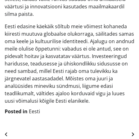
väärtusi ja innovatsiooni kasutades maailmakaardil
silma paista.
Eesti edasine käekäik sõltub meie võimest kohaneda
kiiresti muutuva globaalse olukorraga, säilitades samas
oma keele ja kultuurilise identiteedi. Ajalugu on andnud
meile olulise õppetunni: vabadus ei ole antud, see on
pidevalt hoitav ja kasvatatav väärtus. Investeeringud
haridusse, teadusesse ja ühiskondlikku sidususse on
need sambad, millel Eesti rajab oma tulevikku ka
järgnevatel aastasadadel. Mõistes oma juuri ja
analüüsides mineviku sündmusi, liigume edasi
teadlikumalt, vältides ajaloo korduvaid vigu ja luues
uusi võimalusi kõigile Eesti elanikele.
Posted in
Eesti
Navigeerimine