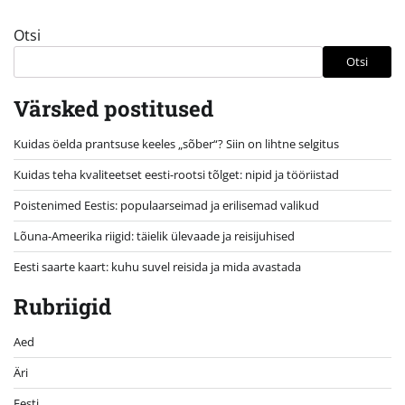
Otsi
Otsi
Värsked postitused
Kuidas öelda prantsuse keeles „sõber“? Siin on lihtne selgitus
Kuidas teha kvaliteetset eesti-rootsi tõlget: nipid ja tööriistad
Poistenimed Eestis: populaarseimad ja erilisemad valikud
Lõuna-Ameerika riigid: täielik ülevaade ja reisijuhised
Eesti saarte kaart: kuhu suvel reisida ja mida avastada
Rubriigid
Aed
Äri
Eesti