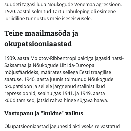
suudeti tagasi lüüa Nõukogude Venemaa agressioon.
1920. aastal sõlmitud Tartu rahuleping oli esimene
juriidiline tunnustus meie iseseisvusele.
Teine maailmasõda ja
okupatsiooniaastad
1939. aasta Molotov-Ribbentropi paktiga jagasid natsi-
Saksamaa ja Nõukogude Liit Ida-Euroopa
mõjusfäärideks, määrates sellega Eesti traagilise
saatuse. 1940. aasta juunis toimunud Nõukogude
okupatsioon ja sellele järgnenud stalinistlikud
repressioonid, sealhulgas 1941. ja 1949. aasta
küüditamised, jätsid rahva hinge sügava haava.
Vastupanu ja “kuldne” vaikus
Okupatsiooniaastad jagunesid aktiivseks relvastatud