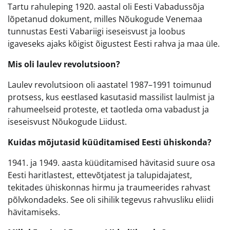
Tartu rahuleping 1920. aastal oli Eesti Vabadussõja
lõpetanud dokument, milles Nõukogude Venemaa
tunnustas Eesti Vabariigi iseseisvust ja loobus
igaveseks ajaks kõigist õigustest Eesti rahva ja maa üle.
Mis oli laulev revolutsioon?
Laulev revolutsioon oli aastatel 1987–1991 toimunud
protsess, kus eestlased kasutasid massilist laulmist ja
rahumeelseid proteste, et taotleda oma vabadust ja
iseseisvust Nõukogude Liidust.
Kuidas mõjutasid küüditamised Eesti ühiskonda?
1941. ja 1949. aasta küüditamised hävitasid suure osa
Eesti haritlastest, ettevõtjatest ja talupidajatest,
tekitades ühiskonnas hirmu ja traumeerides rahvast
põlvkondadeks. See oli sihilik tegevus rahvusliku eliidi
hävitamiseks.