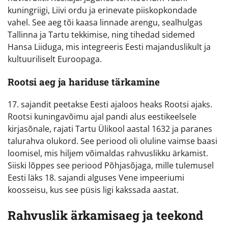
kuningriigi, Liivi ordu ja erinevate piiskopkondade
vahel. See aeg tõi kaasa linnade arengu, sealhulgas
Tallinna ja Tartu tekkimise, ning tihedad sidemed
Hansa Liiduga, mis integreeris Eesti majanduslikult ja
kultuuriliselt Euroopaga.
Rootsi aeg ja hariduse tärkamine
17. sajandit peetakse Eesti ajaloos heaks Rootsi ajaks.
Rootsi kuningavõimu ajal pandi alus eestikeelsele
kirjasõnale, rajati Tartu Ülikool aastal 1632 ja paranes
talurahva olukord. See periood oli oluline vaimse baasi
loomisel, mis hiljem võimaldas rahvuslikku ärkamist.
Siiski lõppes see periood Põhjasõjaga, mille tulemusel
Eesti läks 18. sajandi alguses Vene impeeriumi
koosseisu, kus see püsis ligi kakssada aastat.
Rahvuslik ärkamisaeg ja teekond