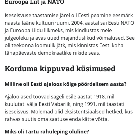
Euroopa Liit ja NATO
Iseseisvuse taastamise järel oli Eesti peamine eesmärk
naasta lääne kultuuriruumi. 2004. aastal sai Eesti NATO
ja Euroopa Liidu liikmeks, mis kindlustas meie
julgeoleku ja avas uued majanduslikud võimalused. See
oli teekonna loomulik jätk, mis kinnistas Eesti koha
tänapäevaste demokraatlike riikide seas.
Korduma kippuvad küsimused
Milline oli Eesti ajaloos kõige pöördelisem aasta?
Ajaloolased toovad sageli esile aastat 1918, mil
kuulutati välja Eesti Vabariik, ning 1991, mil taastati
iseseisvus. Mõlemad olid eksistentsiaalsed hetked, kus
rahvas suutis oma saatuse enda kätte võtta.
Miks oli Tartu rahuleping oluline?