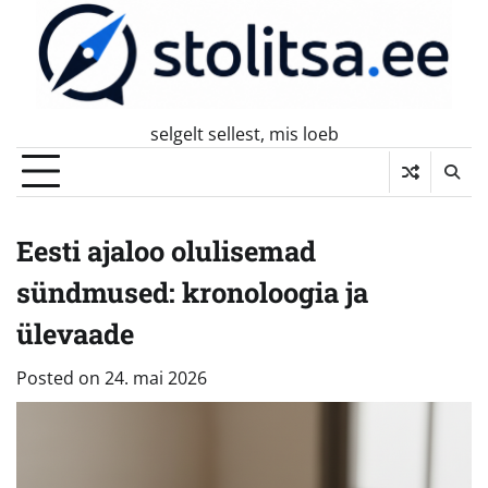
Skip
to
content
selgelt sellest, mis loeb
Eesti ajaloo olulisemad
sündmused: kronoloogia ja
ülevaade
Posted on
24. mai 2026