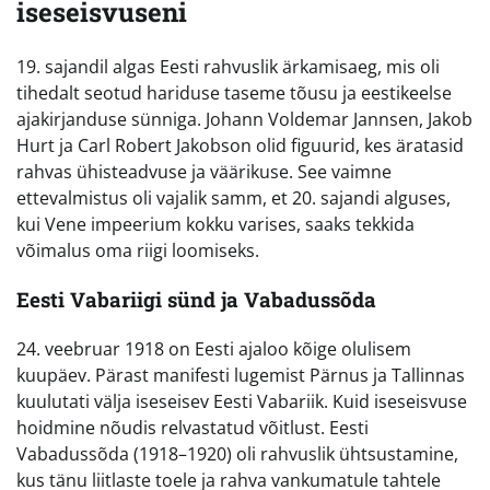
iseseisvuseni
19. sajandil algas Eesti rahvuslik ärkamisaeg, mis oli
tihedalt seotud hariduse taseme tõusu ja eestikeelse
ajakirjanduse sünniga. Johann Voldemar Jannsen, Jakob
Hurt ja Carl Robert Jakobson olid figuurid, kes äratasid
rahvas ühisteadvuse ja väärikuse. See vaimne
ettevalmistus oli vajalik samm, et 20. sajandi alguses,
kui Vene impeerium kokku varises, saaks tekkida
võimalus oma riigi loomiseks.
Eesti Vabariigi sünd ja Vabadussõda
24. veebruar 1918 on Eesti ajaloo kõige olulisem
kuupäev. Pärast manifesti lugemist Pärnus ja Tallinnas
kuulutati välja iseseisev Eesti Vabariik. Kuid iseseisvuse
hoidmine nõudis relvastatud võitlust. Eesti
Vabadussõda (1918–1920) oli rahvuslik ühtsustamine,
kus tänu liitlaste toele ja rahva vankumatule tahtele