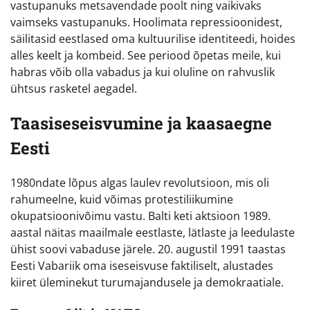
vastupanuks metsavendade poolt ning vaikivaks
vaimseks vastupanuks. Hoolimata repressioonidest,
säilitasid eestlased oma kultuurilise identiteedi, hoides
alles keelt ja kombeid. See periood õpetas meile, kui
habras võib olla vabadus ja kui oluline on rahvuslik
ühtsus rasketel aegadel.
Taasiseseisvumine ja kaasaegne
Eesti
1980ndate lõpus algas laulev revolutsioon, mis oli
rahumeelne, kuid võimas protestiliikumine
okupatsioonivõimu vastu. Balti keti aktsioon 1989.
aastal näitas maailmale eestlaste, lätlaste ja leedulaste
ühist soovi vabaduse järele. 20. augustil 1991 taastas
Eesti Vabariik oma iseseisvuse faktiliselt, alustades
kiiret üleminekut turumajandusele ja demokraatiale.