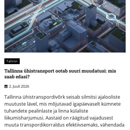
Tallinn
Tallinna ühistransport ootab suuri muudatusi: mis
saab edasi?
2. Juuli 2026
Tallinna ühistranspordivõrk seisab silmitsi ajalooliste
muutuste lävel, mis mõjutavad igapäevaselt kümnete
tuhandete pealinlaste ja linna külaliste
liikumisharjumusi. Aastaid on räägitud vajadusest
muuta transpordikorraldus efektiivsemaks, vähendada