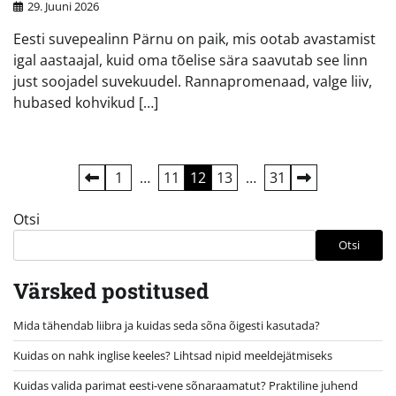
29. Juuni 2026
Eesti suvepealinn Pärnu on paik, mis ootab avastamist
igal aastaajal, kuid oma tõelise sära saavutab see linn
just soojadel suvekuudel. Rannapromenaad, valge liiv,
hubased kohvikud […]
Postituste
1
…
11
12
13
…
31
leheküljendus
Otsi
Otsi
Värsked postitused
Mida tähendab liibra ja kuidas seda sõna õigesti kasutada?
Kuidas on nahk inglise keeles? Lihtsad nipid meeldejätmiseks
Kuidas valida parimat eesti-vene sõnaraamatut? Praktiline juhend