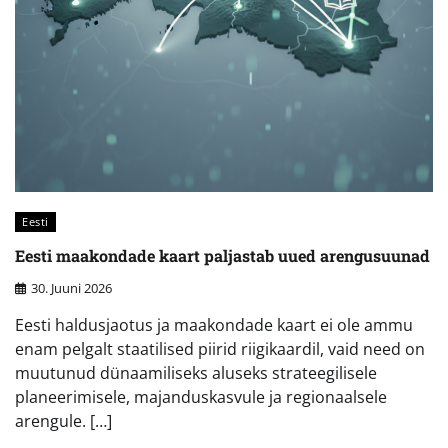
Eesti
Eesti maakondade kaart paljastab uued arengusuunad
30. Juuni 2026
Eesti haldusjaotus ja maakondade kaart ei ole ammu
enam pelgalt staatilised piirid riigikaardil, vaid need on
muutunud dünaamiliseks aluseks strateegilisele
planeerimisele, majanduskasvule ja regionaalsele
arengule. […]