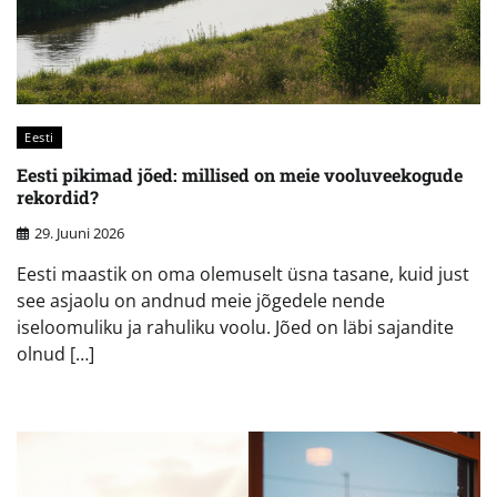
Eesti
Eesti pikimad jõed: millised on meie vooluveekogude
rekordid?
29. Juuni 2026
Eesti maastik on oma olemuselt üsna tasane, kuid just
see asjaolu on andnud meie jõgedele nende
iseloomuliku ja rahuliku voolu. Jõed on läbi sajandite
olnud […]