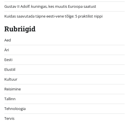
Gustav II Adolf: kuningas, kes muutis Euroopa saatust
Kuidas saavutada täpne eesti-vene tõlge: 5 praktilist nippi
Rubriigid
Aed
Äri
Eesti
Elustiil
Kultuur
Reisimine
Tallinn
Tehnoloogia
Tervis