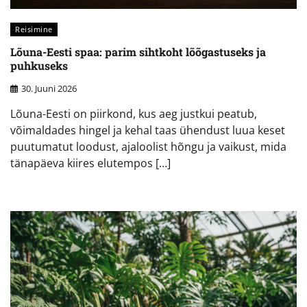
Reisimine
Lõuna-Eesti spaa: parim sihtkoht lõõgastuseks ja
puhkuseks
30. Juuni 2026
Lõuna-Eesti on piirkond, kus aeg justkui peatub,
võimaldades hingel ja kehal taas ühendust luua keset
puutumatut loodust, ajaloolist hõngu ja vaikust, mida
tänapäeva kiires elutempos […]