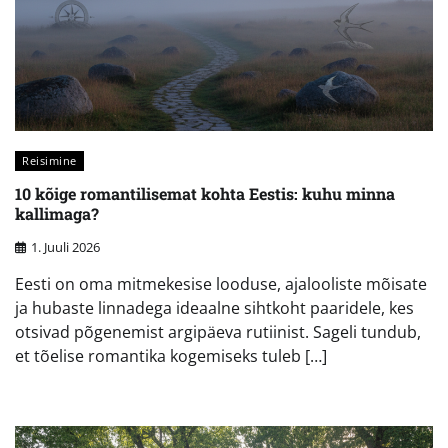
Reisimine
10 kõige romantilisemat kohta Eestis: kuhu minna
kallimaga?
1. Juuli 2026
Eesti on oma mitmekesise looduse, ajalooliste mõisate
ja hubaste linnadega ideaalne sihtkoht paaridele, kes
otsivad põgenemist argipäeva rutiinist. Sageli tundub,
et tõelise romantika kogemiseks tuleb […]