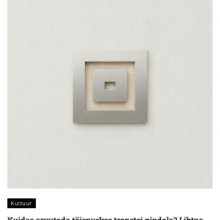
Kultuur
Kuidas arvutada täisnurkse trapetsi pindala? Lihtne