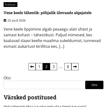
Kultuur
Vene keele tähestik: põhjalik ülevaade algajatele
23. Juuli 2026
Vene keele õppimine algab peaaegu alati ühest ja
samast kohast – tähestikust. Paljud inimesed, kes
kaaluvad slaavi keelte maailma sukeldumist, tunnevad
esmast aukartust kirillitsa ees, […]
Postituste
1
2
3
…
8
leheküljendus
Otsi
Otsi
Värsked postitused
Mida tähendab liibra ja kuidas seda sõna õigesti kasutada?