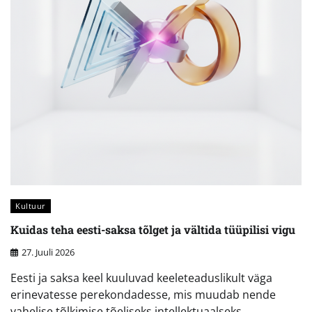
Kultuur
Kuidas teha eesti-saksa tõlget ja vältida tüüpilisi vigu
27. Juuli 2026
Eesti ja saksa keel kuuluvad keeleteaduslikult väga
erinevatesse perekondadesse, mis muudab nende
vahelise tõlkimise tõeliseks intellektuaalseks