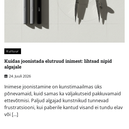
Kultuur
Kuidas joonistada elutruud inimest: lihtsad nipid
algajale
24. Juuli 2026
Inimese joonistamine on kunstimaailmas üks
põnevamaid, kuid samas ka väljakutseid pakkuvamaid
ettevõtmisi. Paljud algajad kunstnikud tunnevad
frustratsiooni, kui paberile kantud visand ei tundu elav
või […]