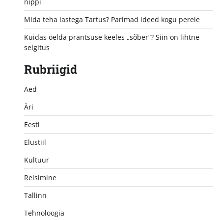
nippi
Mida teha lastega Tartus? Parimad ideed kogu perele
Kuidas öelda prantsuse keeles „sõber“? Siin on lihtne
selgitus
Rubriigid
Aed
Äri
Eesti
Elustiil
Kultuur
Reisimine
Tallinn
Tehnoloogia