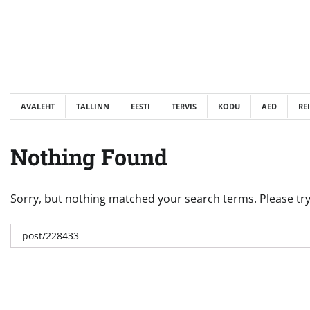
Skip
to
content
AVALEHT
TALLINN
EESTI
TERVIS
KODU
AED
RE
Nothing Found
Sorry, but nothing matched your search terms. Please try
Otsi: