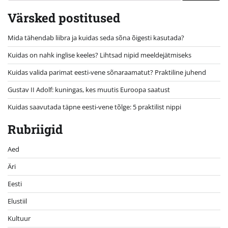
Värsked postitused
Mida tähendab liibra ja kuidas seda sõna õigesti kasutada?
Kuidas on nahk inglise keeles? Lihtsad nipid meeldejätmiseks
Kuidas valida parimat eesti-vene sõnaraamatut? Praktiline juhend
Gustav II Adolf: kuningas, kes muutis Euroopa saatust
Kuidas saavutada täpne eesti-vene tõlge: 5 praktilist nippi
Rubriigid
Aed
Äri
Eesti
Elustiil
Kultuur